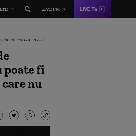
LIVE TV
LTE
LIVE FM
enții care nu au intervenit
de
 poate fi
i care nu