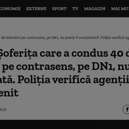
CONOMIE
EXTERNE
SPORT
TV
MAGAZIN
MAI MU
de kilometri pe contrasens, pe DN1, nu poate fi sancționată. Poliția verifică ag
oferița care a condus 40 
 pe contrasens, pe DN1, nu
tă. Poliția verifică agenți
enit
3:23