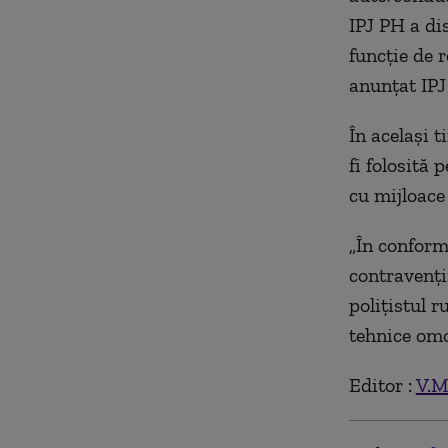
IPJ PH a dis
funcţie de r
anunțat IPJ
În același t
fi folosită 
cu mijloace
„În conform
contravenții
polițistul r
tehnice omo
Editor :
V.M