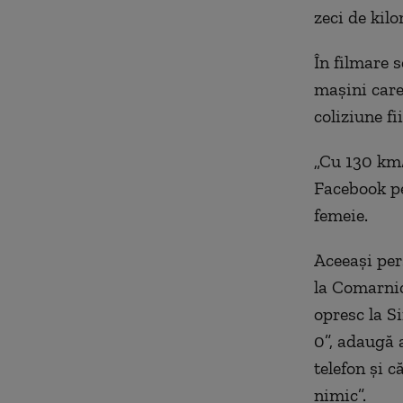
zeci de kilo
În filmare 
mașini care 
coliziune fi
„Cu 130 km/
Facebook pe
femeie.
Aceeași per
la Comarnic
opresc la S
0”, adaugă 
telefon și c
nimic”.