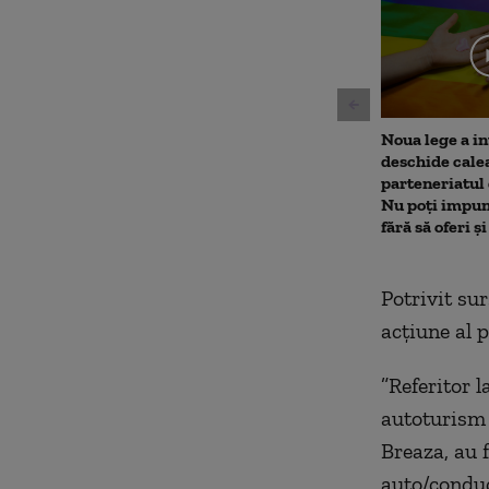
minute,
47
seconds
Volu
90%
Noua lege a in
deschide cale
parteneriatul
Nu poți impun
fără să oferi ș
Potrivit su
acțiune al po
”Referitor l
autoturism 
Breaza, au 
auto/conduc