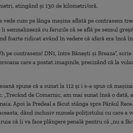
metri, atingând și 130 de kilometri/oră.
se vede cum pe lânga mașina aflată pe contrasens trec
îi semnalizează cu farurile că se află pe sensul greșit
ind foarte ridicat având în vedere că afară era încă în
h pe contrasens! DN1, între Bănești și Breaza”, scrie
rsoana care a postat imaginile, precizând că la vola
soană spune că a sunat la 112 și i s-a spus că mașina 
. „Trecând de Comarnic, am mai sunat însă o dată, au
inaia. Apoi la Predeal a făcut stânga spre Pârâul Rece
aceasta, dând inclusiv numele polițistului cu care a v
ăruia că îi va face plângere penală pentru că „nu a fă