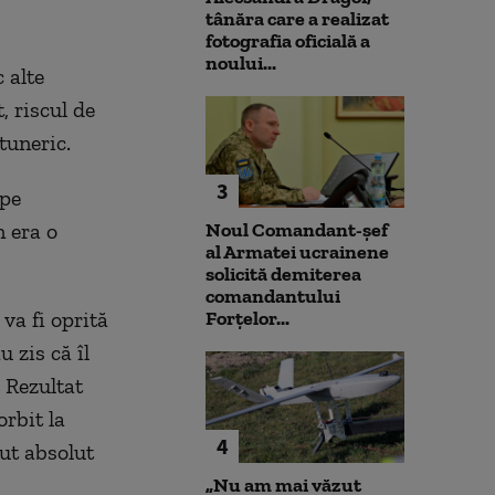
tânăra care a realizat
fotografia oficială a
noului...
 alte
, riscul de
tuneric.
3
 pe
n era o
Noul Comandant-șef
al Armatei ucrainene
solicită demiterea
comandantului
va fi oprită
Forțelor...
 zis că îl
. Rezultat
orbit la
4
cut absolut
„Nu am mai văzut