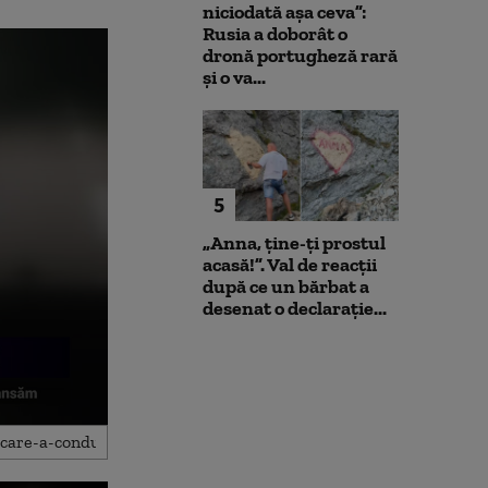
niciodată așa ceva”:
Rusia a doborât o
dronă portugheză rară
și o va...
5
„Anna, ţine-ţi prostul
acasă!”. Val de reacții
după ce un bărbat a
desenat o declarație...