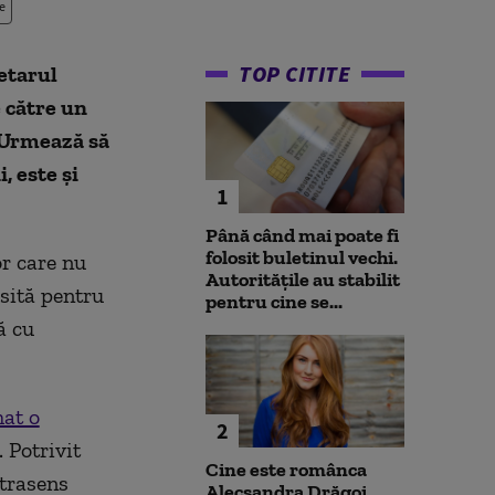
e
TOP CITITE
ietarul
e către un
 Urmează să
, este și
1
Până când mai poate fi
folosit buletinul vechi.
or care nu
Autoritățile au stabilit
osită pentru
pentru cine se...
ă cu
mat o
2
 Potrivit
Cine este românca
ntrasens
Alecsandra Drăgoi,