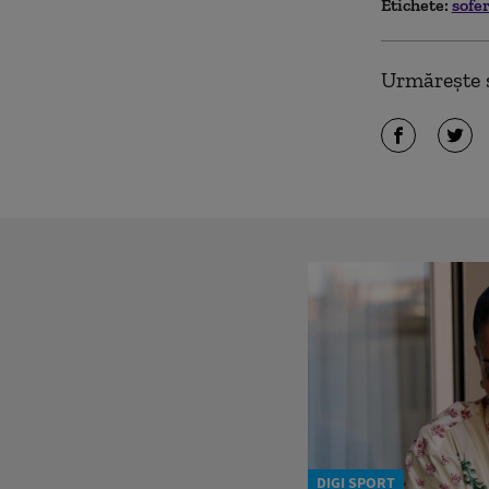
Etichete:
sofe
Urmărește ș
DIGI SPORT