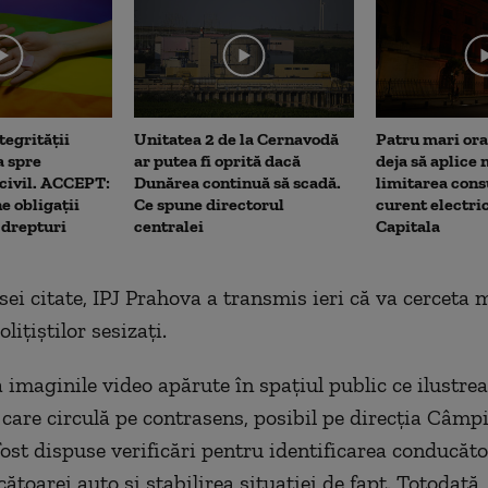
me
tegrității
Unitatea 2 de la Cernavodă
Patru mari ora
a spre
ar putea fi oprită dacă
deja să aplice
 civil. ACCEPT:
Dunărea continuă să scadă.
limitarea con
e obligații
Ce spune directorul
curent electric
i drepturi
centralei
Capitala
rsei citate, IPJ Prahova a transmis ieri că va cerceta
lițiștilor sesizați.
a imaginile video apărute în spațiul public ce ilustre
care circulă pe contrasens, posibil pe direcția Câmp
fost dispuse verificări pentru identificarea conducăto
ătoarei auto și stabilirea situației de fapt. Totodată