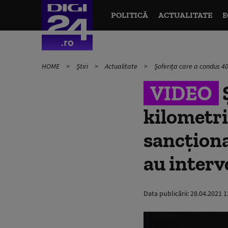
POLITICĂ
ACTUALITATE
E
HOME
Știri
Actualitate
Șoferița care a condus 40 
VIDEO
Ș
kilometri
sancționa
au interv
Data publicării:
28.04.2021 1