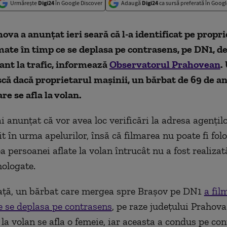
Urmărește
Digi24
în Google Discover
Adaugă
Digi24
ca sursă preferată în Googl
hova a anunțat ieri seară că l-a identificat pe propr
mate în timp ce se deplasa pe contrasens, pe DN1, d
pant la trafic, informează
Observatorul Prahovean
.
scă dacă proprietarul mașinii, un bărbat de 69 de ani
re se afla la volan.
i anunțat că vor avea loc verificări la adresa agențil
t în urma apelurilor, însă că filmarea nu poate fi fol
 persoanei aflate la volan întrucât nu a fost realizat
ologate.
ață, un bărbat care mergea spre Brașov pe DN1
a fil
 se deplasa pe contrasens
, pe raze județului Prahova.
 la volan se afla o femeie, iar aceasta a condus pe co