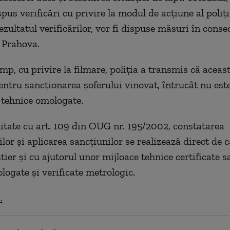
pus verificări cu privire la modul de acțiune al polițiș
ezultatul verificărilor, vor fi dispuse măsuri în consec
 Prahova.
imp, cu privire la filmare, poliția a transmis că aceas
pentru sancționarea șoferului vinovat, întrucât nu este
 tehnice omologate.
itate cu art. 109 din OUG nr. 195/2002, constatarea
lor și aplicarea sancțiunilor se realizează direct de c
utier și cu ajutorul unor mijloace tehnice certificate 
logate și verificate metrologic.
.