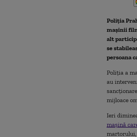
Poliția Pra
mașinii fil
alt partici
se stabilea
persoana ca
Poliția a ma
au interveni
sancționarea
mijloace om
Ieri dimine
mașină care
martorului,