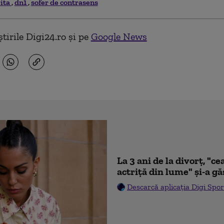
rita
dn1
sofer de contrasens
tirile Digi24.ro și pe
Google News
La 3 ani de la divorț, "
actriță din lume" și-a gă
Descarcă aplicația Digi Spor