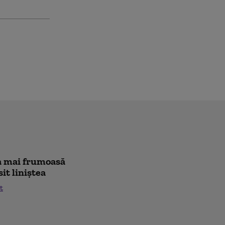
cea mai frumoasă
sit liniștea
t