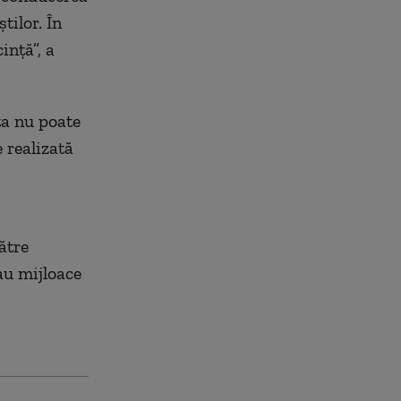
tilor. În
inţă”, a
ta nu poate
 realizată
ătre
sau mijloace