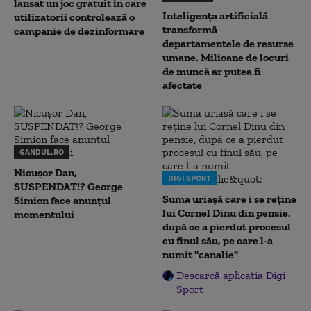
lansat un joc gratuit în care
Inteligența artificială
utilizatorii controlează o
transformă
campanie de dezinformare
departamentele de resurse
umane. Milioane de locuri
de muncă ar putea fi
afectate
GANDUL.RO
Nicușor Dan,
DIGI SPORT
SUSPENDAT!? George
Suma uriașă care i se reține
Simion face anunțul
lui Cornel Dinu din pensie,
momentului
după ce a pierdut procesul
cu finul său, pe care l-a
numit "canalie"
Descarcă aplicația Digi
Sport