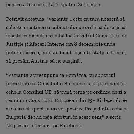
pentru a fi acceptată în spațiul Schnegen.
Potrivit acestuia, "varianta 1 este ca ţara noastră să
solicite menţinerea subiectului pe ordinea de zi şi să
insiste ca discuţia să aibă loc în cadrul Consiliului de
Justiţie şi Afaceri Interne din 8 decembrie unde
putem încerca, cum au făcut-o şi alte state în trecut,
să presăm Austria să ne susţină".
"Varianta 2 presupune ca România, cu suportul
preşedintelui Consiliului European şi al preşedinţiei
cehe la Consiliul UE, să pună tema pe ordinea de zi a
reuniunii Consiliului European din 15 - 16 decembrie
şi să insiste pentru un vot pozitiv. Preşedinţia cehă şi
Bulgaria depun deja eforturi în acest sens", a scris
Negrescu, miercuri, pe Facebook.