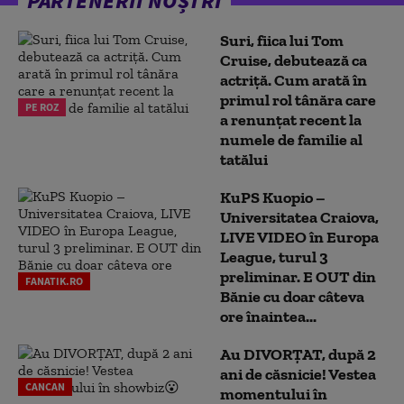
PARTENERII NOȘTRI
Suri, fiica lui Tom
Cruise, debutează ca
actriță. Cum arată în
primul rol tânăra care
PE ROZ
a renunțat recent la
numele de familie al
tatălui
KuPS Kuopio –
Universitatea Craiova,
LIVE VIDEO în Europa
League, turul 3
preliminar. E OUT din
FANATIK.RO
Bănie cu doar câteva
ore înaintea...
Au DIVORȚAT, după 2
ani de căsnicie! Vestea
CANCAN
momentului în