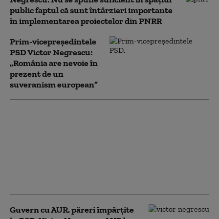
public faptul că sunt întârzieri importante
în implementarea proiectelor din PNRR
Prim-vicepreședintele
PSD Victor Negrescu:
„România are nevoie în
prezent de un
suveranism european”
Victor Negrescu (PSD)
spune că există trei
soluții pentru
depășirea crizei
politice: „Alegerile
anticipate nu sunt de
dorit”
Guvern cu AUR, păreri împărțite