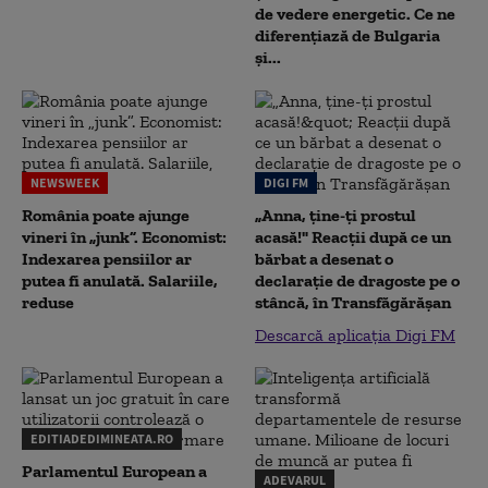
de vedere energetic. Ce ne
diferențiază de Bulgaria
și...
NEWSWEEK
DIGI FM
România poate ajunge
„Anna, ţine-ţi prostul
vineri în „junk”. Economist:
acasă!" Reacţii după ce un
Indexarea pensiilor ar
bărbat a desenat o
putea fi anulată. Salariile,
declaraţie de dragoste pe o
reduse
stâncă, în Transfăgărăşan
Descarcă aplicația Digi FM
EDITIADEDIMINEATA.RO
Parlamentul European a
ADEVARUL