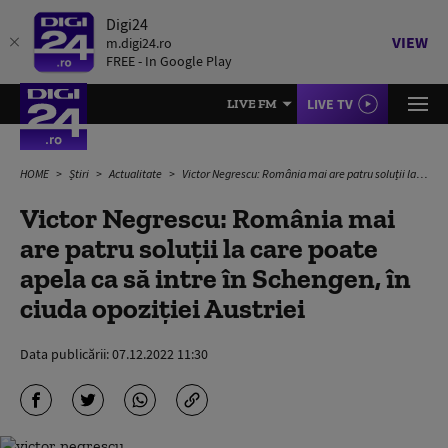
Digi24
VIEW
m.digi24.ro
FREE - In Google Play
LIVE TV
LIVE FM
HOME
Știri
Actualitate
Victor Negrescu: România mai are patru soluții la care poate apela ca să intre în Schengen, în ciuda opoziției Austriei
Victor Negrescu: România mai
are patru soluții la care poate
apela ca să intre în Schengen, în
ciuda opoziției Austriei
Data publicării:
07.12.2022 11:30