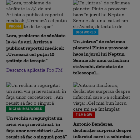
PRO FM
DIGI WORLD
Lora, probleme de sănătate
Un „intrus” de mărimea
la 44 de ani. Artista a
planetei Pluto a provocat
publicat raportul medical:
haos în jurul lui Neptun.
„Urmează cel puțin 10
Semne ale unui cataclism
ședințe de terapie”
străvechi, detectate de
Descarcă aplicația Pro FM
telescopul...
DIGI ANIMAL WORLD
FILM NOW
Un rechin a regurgitat un
Antonio Banderas,
arici viu și nevătămat, în
declarație surpriză despre
fața unor cercetători: „Am
infarctul care i-a schimbat
reușit să fac o singură poză”