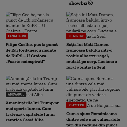
showbiz😮
FANATIK.RO
FILM NOW
Filipe Coelho, pus la punct
Soția lui Matt Damon,
de Edi Iordănescu înainte
frumoasa balului într-o
de KuPS – U Craiova.
rochie albastru regal,
„Foarte neinspirat!”
mulată pe corp. Luciana a
furat atenția la Seul
ADEVĂRUL
Amenințările lui Trump nu
PLAYTECH
mai sperie lumea. Cum
Cum a ajuns România una
tratează capitalele lumii
dintre cele mai vulnerabile
retorica Casei Albe
țări din regiune din punct