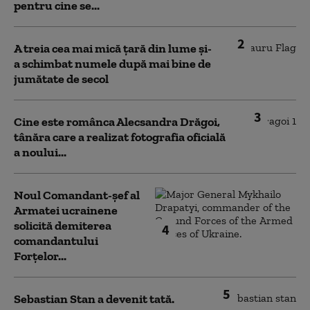
pentru cine se...
2
A treia cea mai mică țară din lume și-
a schimbat numele după mai bine de
jumătate de secol
3
Cine este românca Alecsandra Drăgoi,
tânăra care a realizat fotografia oficială
a noului...
Noul Comandant-șef al
Armatei ucrainene
solicită demiterea
4
comandantului
Forțelor...
5
Sebastian Stan a devenit tată.