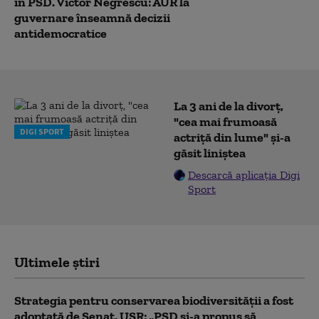
în PSD. Victor Negrescu: AUR la
guvernare înseamnă decizii
antidemocratice
La 3 ani de la divorț,
"cea mai frumoasă
DIGI SPORT
actriță din lume" și-a
găsit liniștea
Descarcă aplicația Digi
Sport
Ultimele știri
Strategia pentru conservarea biodiversității a fost
adoptată de Senat. USR: „PSD și-a propus să