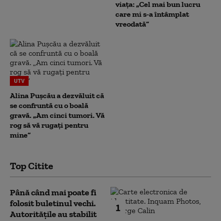
viața: „Cel mai bun lucru
care mi s-a întâmplat
vreodată”
UTV
Alina Pușcău a dezvăluit că
se confruntă cu o boală
gravă. „Am cinci tumori. Vă
rog să vă rugați pentru
mine”
Top Citite
Până când mai poate fi
folosit buletinul vechi.
1
Autoritățile au stabilit