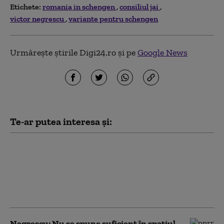
Etichete:
romania in schengen
consiliul jai
victor negrescu
variante pentru schengen
Urmărește știrile Digi24.ro și pe
Google News
Te-ar putea interesa și:
Criza din Ceuta: România susţine
mobilizarea rapidă a tuturor
instrumentelor UE pentru
sprijinirea Spaniei, transmite
Cătălin Predoiu
Negrescu: Nu se spune suficient în spaţiul