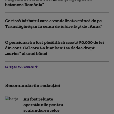
betoneze România”
Ce riscă bărbatul care a vandalizat o stâncă de pe
Transfăgărășan în semn de iubire față de „Anna”
O pensionară a fost păcălită să scoată 50.000 de lei
din cont. Cel care i-a luat banii se dădea drept
„curier” al unei bănci
CITEȘTE MAI MULTE
Recomandările redacţiei
Au fost reluate
operațiunile pentru
scufundarea celor