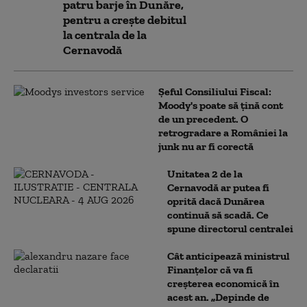
patru barje în Dunăre,
pentru a crește debitul
la centrala de la
Cernavodă
Șeful Consiliului Fiscal:
Moody's poate să țină cont
de un precedent. O
retrogradare a României la
junk nu ar fi corectă
Unitatea 2 de la
Cernavodă ar putea fi
oprită dacă Dunărea
continuă să scadă. Ce
spune directorul centralei
Cât anticipează ministrul
Finanțelor că va fi
creşterea economică în
acest an. „Depinde de