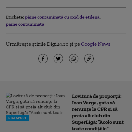
Etichete:
pâine contaminată cu oxid de etilenă
paine contaminata
Urmărește știrile Digi24.ro și pe
Google News
Lovitură de proporții:
Ioan Varga, gata să
renunțe la CFR și să
preia alt club din
DIGI SPORT
SuperLigă: ”Acolo sunt
toate condițiile”