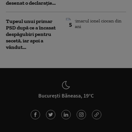
desenat o declarație...
Tupeul unui primar
5
PSD după ce a încasat
despăgubiri pentru
secetă, iar apoi a
vândut...
București Băneasa, 19°C