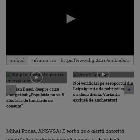
0
embed
seconds
of
0
seconds
Noi verificări pe aeroportul din
Leipzig: sute de polițiști caută
Cristian Bușoi, despre criza
o a doua dronă. Varianta
energetică: „Populația nu va fi
exclusă de anchetatori
afectată de limitările de
consum”
Mihai Ponea, ANSVSA:
E vorba de o alertă datorită
identificării în drojdie lichidă a oxidului de etilenă.