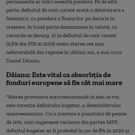
permanente ar mări această pondere. Pe de altă
parte, deficitul de cont curent arată o deteriorare a
finanţării, cu pondere a fluxurilor pe datorie în
creştere, în bună parte denominate în valută, cu
riscurile ce decurg. Şi la deficitul de cont curent
(4,6% din PIB in 2019) avem starea cea mai
nefavorabilă din regiune în ultimii ani, a mai scris
Daniel Dăianu.
Dăianu: Este vital ca absorbţia de
fonduri europene să fie cât mai mare
"Marea provocare macroeconomică în anii ce vin
este corecţia deficitului bugetar, a dezechilibrului
macroeconomic. Cu o creştere a punctului de pensie
de 10%, cum sugerează varianta din partea MFP,
deficitul bugetar ar fi probabil în jur de 8% în 2020 şi