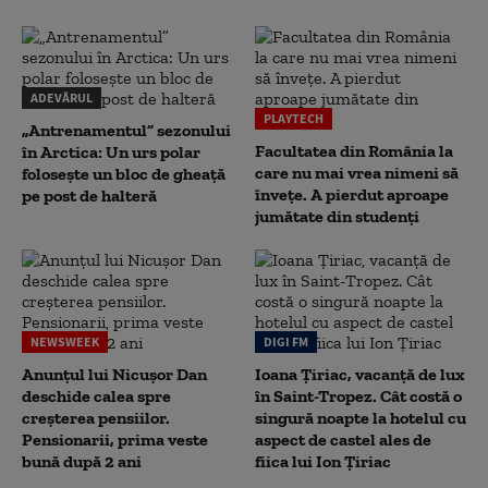
ADEVĂRUL
PLAYTECH
„Antrenamentul” sezonului
Facultatea din România la
în Arctica: Un urs polar
care nu mai vrea nimeni să
folosește un bloc de gheață
înveţe. A pierdut aproape
pe post de halteră
jumătate din studenţi
NEWSWEEK
DIGI FM
Anunțul lui Nicușor Dan
Ioana Țiriac, vacanță de lux
deschide calea spre
în Saint-Tropez. Cât costă o
creșterea pensiilor.
singură noapte la hotelul cu
Pensionarii, prima veste
aspect de castel ales de
bună după 2 ani
fiica lui Ion Țiriac