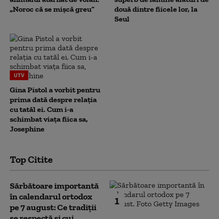
„Noroc că se mișcă greu”
două dintre fiicele lor, la
Seul
UTV
Gina Pistol a vorbit pentru
prima dată despre relația
cu tatăl ei. Cum i-a
schimbat viața fiica sa,
Josephine
Top Citite
Sărbătoare importantă
în calendarul ortodox
1
pe 7 august: Ce tradiții
se respectă și cui...