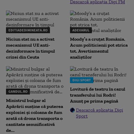
Descarcă aplicația Digi FM
EDITIADEDIMINEATA.RO
ADEVARUL
Niciun stat nu a activat
Moody’s a cruțat România.
mecanismul UE anti-
Acum politicienii pot strica
dezinformare în timpul
tot. Avertismentul
crizei din Ceuta
analiștilor
DIGI SPORT
Lovitură de teatru în cazul
GANDUL.RO
transferului lui Rodri!
Ministrul bulgar al
Anunț pe prima pagină
Apărării susține că puterea
Descarcă aplicația Digi
exploziei și coloana de fum
Sport
arată că drona transporta o
cantitate semnificativă
de...