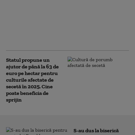
Bilanțul unui an de
austeritate în
România: inflație,
consum în scădere și
concedieri. Adrian
Mitroi: „Am cumpărat
doar timp”
Statul propune un
ajutor de până la 63 de
euro pe hectar pentru
culturile afectate de
secetă în 2025. Cine
poate beneficia de
sprijin
S-au dus la biserică