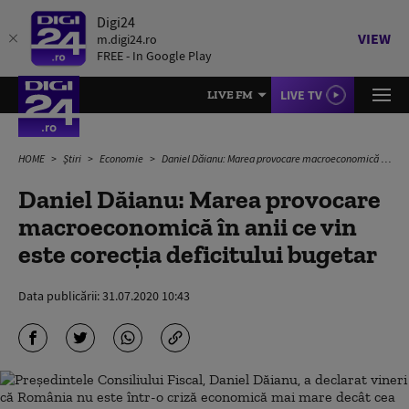
Digi24
VIEW
m.digi24.ro
FREE - In Google Play
LIVE TV
LIVE FM
HOME
Știri
Economie
Daniel Dăianu: Marea provocare macroeconomică în anii ce vin este corecţia deficitului bugetar
Daniel Dăianu: Marea provocare
macroeconomică în anii ce vin
este corecţia deficitului bugetar
Data publicării:
31.07.2020 10:43