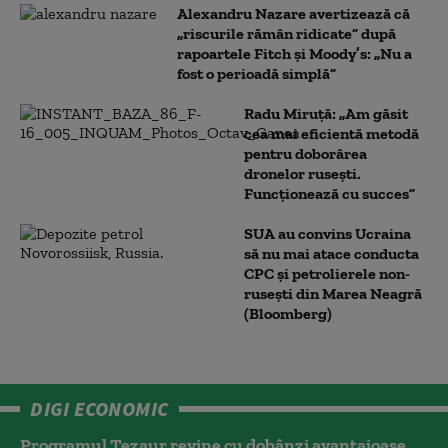
Alexandru Nazare avertizează că
„riscurile rămân ridicate” după
rapoartele Fitch și Moody’s: „Nu a
fost o perioadă simplă”
Radu Miruță: „Am găsit
cea mai eficientă metodă
pentru doborârea
dronelor rusești.
Funcționează cu succes”
SUA au convins Ucraina
să nu mai atace conducta
CPC şi petrolierele non-
ruseşti din Marea Neagră
(Bloomberg)
DIGI ECONOMIC
Programul Tezaur revine cu dobânzi avantajoase.