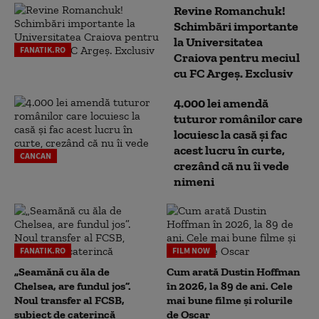
Revine Romanchuk!
Schimbări importante
la Universitatea
FANATIK.RO
Craiova pentru meciul
cu FC Argeş. Exclusiv
4.000 lei amendă
tuturor românilor care
locuiesc la casă și fac
acest lucru în curte,
CANCAN
crezând că nu îi vede
nimeni
FANATIK.RO
FILM NOW
„Seamănă cu ăla de
Cum arată Dustin Hoffman
Chelsea, are fundul jos”.
în 2026, la 89 de ani. Cele
Noul transfer al FCSB,
mai bune filme și rolurile
subiect de caterincă
de Oscar