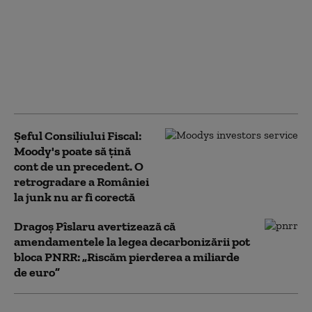
România pierde sume
colosale din cauza lipsei de
stocare a energiei,
comparativ cu Bulgaria.
„Miniștrii n-au făcut un
lucru simplu”
Șeful Consiliului Fiscal:
Moody's poate să țină
cont de un precedent. O
retrogradare a României
la junk nu ar fi corectă
Dragoș Pîslaru avertizează că
amendamentele la legea decarbonizării pot
bloca PNRR: „Riscăm pierderea a miliarde
de euro”