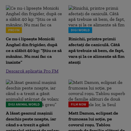
PRO FM
DIGI WORLD
Ce nu-i lipsește Monicăi
Rinichii, printre primii
Anghel din frigider, după
afectați de caniculă. Câtă
ce a slăbit 40 kg: “Știu ce să
apă trebuie să bem, de fapt,
mănânc. Nu mai fac ca
vara și la ce alimente să fim
înainte”
atenți
Descarcă aplicația Pro FM
DIGI ANIMAL WORLD
FILM NOW
A lăsat geamul mașinii
Matt Damon, eclipsat de
deschis peste noapte, iar
frumoasa lui soție, pe
când s-a trezit a găsit
covorul roșu. Tablou
animalul atârnat de volan:
superb de familie alături de