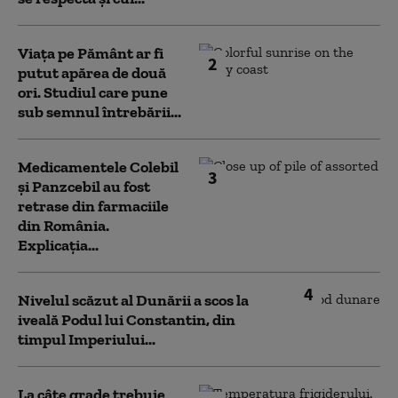
Viața pe Pământ ar fi
2
putut apărea de două
ori. Studiul care pune
sub semnul întrebării...
Medicamentele Colebil
3
și Panzcebil au fost
retrase din farmaciile
din România.
Explicația...
4
Nivelul scăzut al Dunării a scos la
iveală Podul lui Constantin, din
timpul Imperiului...
La câte grade trebuie