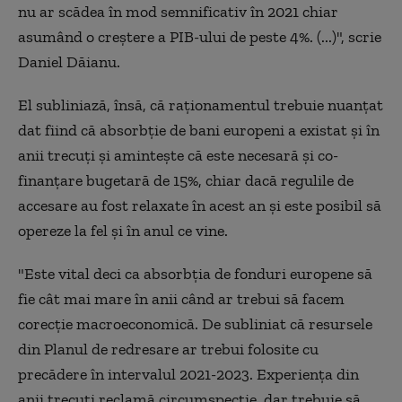
nu ar scădea în mod semnificativ în 2021 chiar
asumând o creştere a PIB-ului de peste 4%. (...)", scrie
Daniel Dăianu.
El subliniază, însă, că raţionamentul trebuie nuanţat
dat fiind că absorbţie de bani europeni a existat şi în
anii trecuţi şi aminteşte că este necesară şi co-
finanţare bugetară de 15%, chiar dacă regulile de
accesare au fost relaxate în acest an şi este posibil să
opereze la fel şi în anul ce vine.
"Este vital deci ca absorbţia de fonduri europene să
fie cât mai mare în anii când ar trebui să facem
corecţie macroeconomică. De subliniat că resursele
din Planul de redresare ar trebui folosite cu
precădere în intervalul 2021-2023. Experienţa din
anii trecuţi reclamă circumspecţie, dar trebuie să