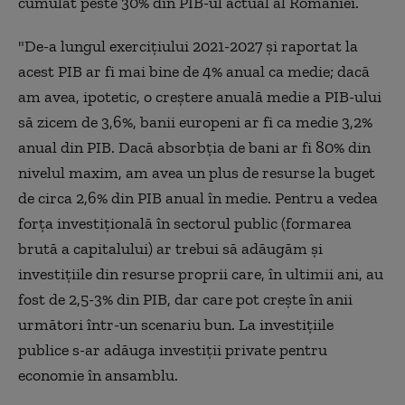
cumulat peste 30% din PIB-ul actual al României.
"De-a lungul exerciţiului 2021-2027 şi raportat la
acest PIB ar fi mai bine de 4% anual ca medie; dacă
am avea, ipotetic, o creştere anuală medie a PIB-ului
să zicem de 3,6%, banii europeni ar fi ca medie 3,2%
anual din PIB. Dacă absorbţia de bani ar fi 80% din
nivelul maxim, am avea un plus de resurse la buget
de circa 2,6% din PIB anual în medie. Pentru a vedea
forţa investiţională în sectorul public (formarea
brută a capitalului) ar trebui să adăugăm şi
investiţiile din resurse proprii care, în ultimii ani, au
fost de 2,5-3% din PIB, dar care pot creşte în anii
următori într-un scenariu bun. La investiţiile
publice s-ar adăuga investiţii private pentru
economie în ansamblu.