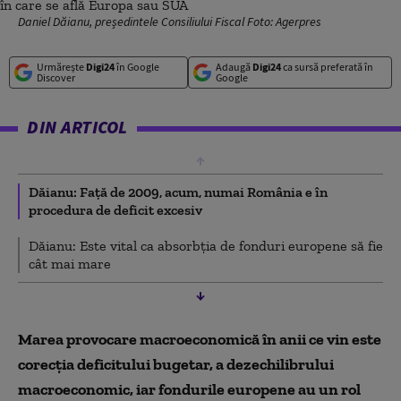
Daniel Dăianu, președintele Consiliului Fiscal Foto: Agerpres
Urmărește
Digi24
în Google
Adaugă
Digi24
ca sursă preferată în
Discover
Google
DIN ARTICOL
Dăianu: Față de 2009, acum, numai România e în
procedura de deficit excesiv
Dăianu: Este vital ca absorbţia de fonduri europene să fie
cât mai mare
Marea provocare macroeconomică în anii ce vin este
corecţia deficitului bugetar, a dezechilibrului
macroeconomic, iar fondurile europene au un rol