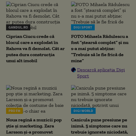
GANDUL.RO
DIGI SPORT
Ciprian Ciucu crede că
FOTO Mihaela Rădulescu a
blocul care a explodat în
fost ”ștearsă complet” și nu
Rahova va fi demolat. Cât ar
s-a mai putut abține:
putea dura construcția
”Trebuie să le fie frică de
unui alt imobil
mine”
Descarcă aplicația Digi
Sport
PRO FM
DIGI WORLD
Noua regină a muzicii pop
Canicula pune presiune pe
știe și marketing. Zara
inimă. 5 simptome care nu
Larsson și-a promovat
trebuie ignorate niciodată,