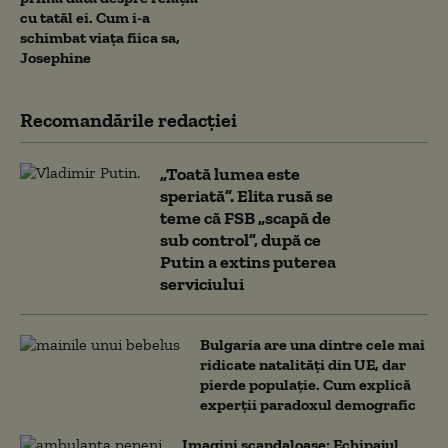
cu tatăl ei. Cum i-a
schimbat viața fiica sa,
Josephine
Recomandările redacţiei
„Toată lumea este
speriată”. Elita rusă se
teme că FSB „scapă de
sub control”, după ce
Putin a extins puterea
serviciului
Bulgaria are una dintre cele mai
ridicate natalități din UE, dar
pierde populație. Cum explică
experții paradoxul demografic
Imagini scandaloase: Echipajul