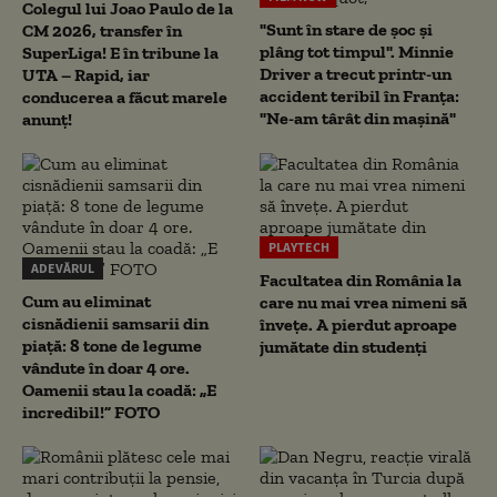
Colegul lui Joao Paulo de la
"Sunt în stare de șoc și
CM 2026, transfer în
plâng tot timpul". Minnie
SuperLiga! E în tribune la
Driver a trecut printr-un
UTA – Rapid, iar
accident teribil în Franța:
conducerea a făcut marele
"Ne-am târât din mașină"
anunț!
PLAYTECH
ADEVĂRUL
Facultatea din România la
Cum au eliminat
care nu mai vrea nimeni să
cisnădienii samsarii din
înveţe. A pierdut aproape
piață: 8 tone de legume
jumătate din studenţi
vândute în doar 4 ore.
Oamenii stau la coadă: „E
incredibil!” FOTO