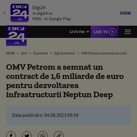
Digi24
VIEW
m.digi24.ro
FREE - In Google Play
LIVE TV
LIVE FM
HOME
Știri
Economie
Digi Economic
OMV Petrom a semnat un contract de 1,6 miliarde de euro pentru dezvoltarea infrastructurii Neptun Deep
OMV Petrom a semnat un
contract de 1,6 miliarde de euro
pentru dezvoltarea
infrastructurii Neptun Deep
Data publicării:
04.08.2023 09:54