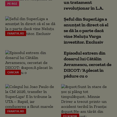
un tratament
PE ROZ
revoluționar în L.A.
Șeful din SuperLiga a
anunțat în direct că el
se dă la o parte dacă
FANATIK.RO
vine Neluțu Varga
investitor. Exclusiv
Episodul extrem din
dosarul lui Cătălin
Avramescu, cercetat de
DIICOT: 'A plecat în
CANCAN
pădure cu o
FANATIK.RO
FILM NOW