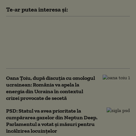
Te-ar putea interesa și:
Două nave civile ale unor
companii turcești, atacate
cu drone în Marea
Neagră. Ankara cere
Rusiei și Ucrainei măsuri
urgente
Oana Țoiu, după discuția cu omologul
ucrainean: România va apela la
energia din Ucraina în contextul
crizei provocate de secetă
PSD: Statul va avea prioritate la
cumpărarea gazelor din Neptun Deep.
Parlamentul a votat și măsuri pentru
încălzirea locuințelor