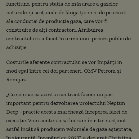
funcţiune, pentru staţia de măsurare a gazelor
naturale, şi secţiunile de lângă ţărm şi de pe uscat
ale conductei de producţie gaze, care vor fi
construite de alţi contractori. Atribuirea
contractului s-a făcut în urma unui proces public de
achiziţie.
Costurile aferente contractului se vor împărţi in
mod egal între cei doi parteneri, OMV Petrom şi
Romgaz.
„Cu semnarea acestui contract facem un pas
important pentru dezvoltarea proiectului Neptun
Deep - practic acesta marchează începerea fazei de
execuţie. Vom continua să lucrăm în ritm susţinut
astfel încât să producem volumele de gaze aşteptate,
în siguranţă, începând cu 2027”, a declarat Christina