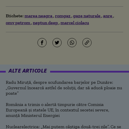
Etichete:
marea neagra
romgaz
gaze naturale
anre
omv petrom
neptun deep
marcel ciolacu
ALTE ARTICOLE
Radu Miruță, despre scufundarea barjelor pe Dunăre:
„Guvernul încearcă astfel de soluții, dar să aducă ploaie nu
poate”
România a trimis o alertă timpurie către Comisia
Europeană și statele UE, în contextul secetei severe,
anunță Ministerul Energiei
Nuclearelectrica: „Mai putem câștiga două-trei zile”. Ce se