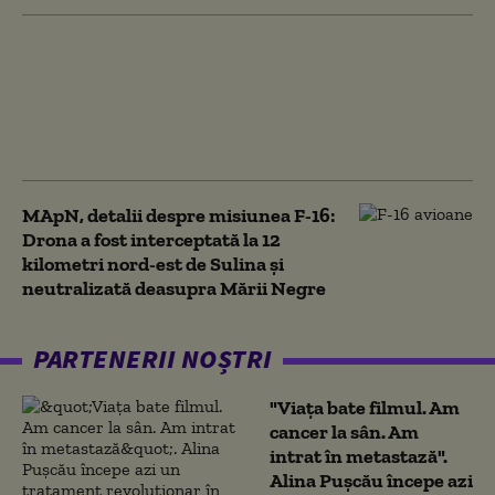
O navă s-a scufundat în
Marea Neagră, la o
săptămână după ce a fost
lovită de tirurile Rusiei,
anunță oficialii ucraineni
MApN, detalii despre misiunea F-16:
Drona a fost interceptată la 12
kilometri nord-est de Sulina și
neutralizată deasupra Mării Negre
PARTENERII NOȘTRI
"Viața bate filmul. Am
cancer la sân. Am
intrat în metastază".
Alina Pușcău începe azi