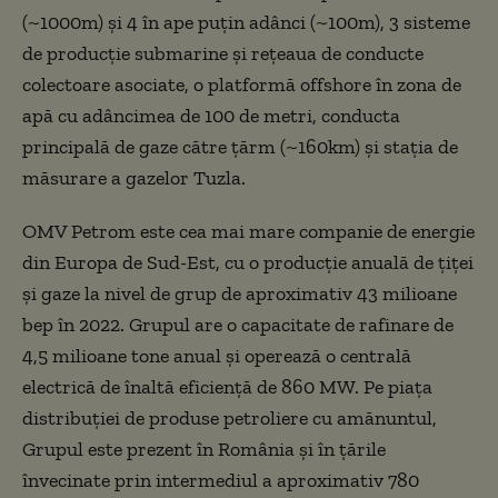
(~1000m) şi 4 în ape puţin adânci (~100m), 3 sisteme
de producţie submarine şi reţeaua de conducte
colectoare asociate, o platformă offshore în zona de
apă cu adâncimea de 100 de metri, conducta
principală de gaze către ţărm (~160km) şi staţia de
măsurare a gazelor Tuzla.
OMV Petrom este cea mai mare companie de energie
din Europa de Sud-Est, cu o producţie anuală de ţiţei
şi gaze la nivel de grup de aproximativ 43 milioane
bep în 2022. Grupul are o capacitate de rafinare de
4,5 milioane tone anual şi operează o centrală
electrică de înaltă eficienţă de 860 MW. Pe piaţa
distribuţiei de produse petroliere cu amănuntul,
Grupul este prezent în România şi în ţările
învecinate prin intermediul a aproximativ 780