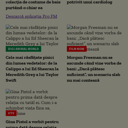
colecția de costume de baie
potrivit unui cardiolog
purtând-o chiar ea
Descarcă aplicația Pro FM
DIGI ANIMAL WORLD
FILM NOW
Cele mai răsfățate pisici
Morgan Freeman nu se
din lumea vedetelor: de la
ascunde când vine vorba de
Calippo a lui Ed Sheeran la
bani: „Dacă plătesc
Meredith Grey a lui Taylor
suficient”, un scenariu slab
Swift
nu mai contează
UTV
Gina Pistol a vorbit pentru
prima dată despre relația