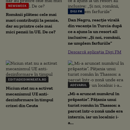
NEWSWEEK
DIGI FM
Românii plătesc cele mai
Dan Negru, reacție virală
mari contribuții la pensie,
din vacanța în Turcia după
dar au printre cele mai
ce a ajuns la un resort all
mici pensii în UE. De ce?
inclusive: „Și noi, românii,
ne umplem farfuriile”
Descarcă aplicația Digi FM
EDITIADEDIMINEATA.RO
ADEVARUL
Niciun stat nu a activat
„Mi-a aruncat numărul în
mecanismul UE anti-
prăpastie”. Pățania unui
dezinformare în timpul
turist român în Thassos: a
crizei din Ceuta
parcat într-o zonă unde era
interzis, iar un localnic i-
a...