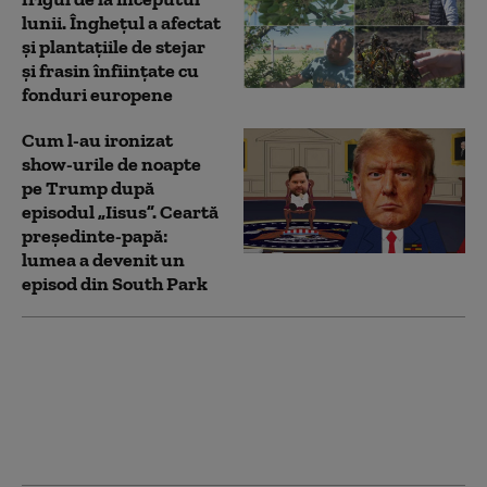
lunii. Înghețul a afectat
și plantațiile de stejar
și frasin înființate cu
fonduri europene
Cum l-au ironizat
show-urile de noapte
pe Trump după
episodul „Iisus”. Ceartă
președinte-papă:
lumea a devenit un
episod din South Park
Clip emoționant al FRF
dedicat lui Mircea
Lucescu, „omul care a
adus perfecțiunea în
fotbal”