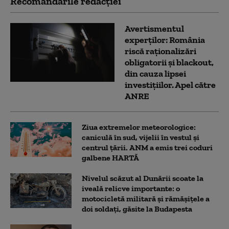
Recomandările redacţiei
Avertismentul
experților: România
riscă raționalizări
obligatorii și blackout,
din cauza lipsei
investițiilor. Apel către
ANRE
Ziua extremelor meteorologice:
caniculă în sud, vijelii în vestul și
centrul țării. ANM a emis trei coduri
galbene HARTĂ
Nivelul scăzut al Dunării scoate la
iveală relicve importante: o
motocicletă militară și rămășițele a
doi soldați, găsite la Budapesta