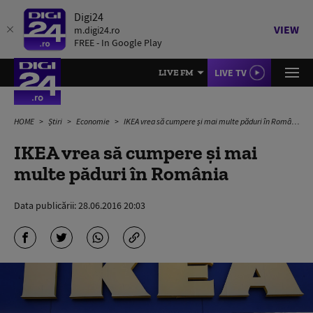
Digi24
VIEW
m.digi24.ro
FREE - In Google Play
LIVE TV
LIVE FM
HOME
Știri
Economie
IKEA vrea să cumpere şi mai multe păduri în România
IKEA vrea să cumpere şi mai
multe păduri în România
Data publicării:
28.06.2016 20:03