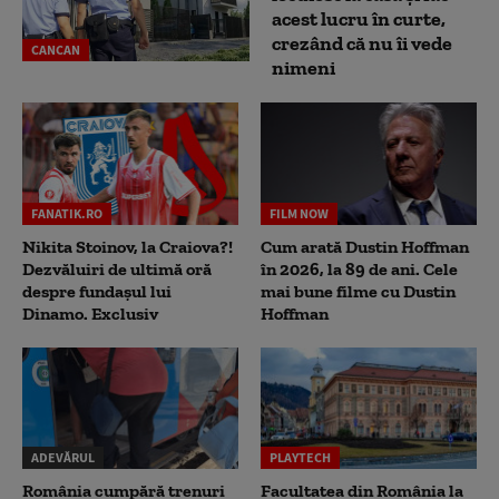
acest lucru în curte,
crezând că nu îi vede
CANCAN
nimeni
FANATIK.RO
FILM NOW
Nikita Stoinov, la Craiova?!
Cum arată Dustin Hoffman
Dezvăluiri de ultimă oră
în 2026, la 89 de ani. Cele
despre fundașul lui
mai bune filme cu Dustin
Dinamo. Exclusiv
Hoffman
ADEVĂRUL
PLAYTECH
România cumpără trenuri
Facultatea din România la