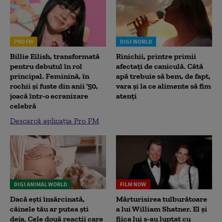
PRO FM
DIGI WORLD
Billie Eilish, transformată
Rinichii, printre primii
pentru debutul în rol
afectați de caniculă. Câtă
principal. Feminină, în
apă trebuie să bem, de fapt,
rochii și fuste din anii '50,
vara și la ce alimente să fim
joacă într-o ecranizare
atenți
celebră
Descarcă aplicația Pro FM
DIGI ANIMAL WORLD
FILM NOW
Dacă ești însărcinată,
Mărturisirea tulburătoare
câinele tău ar putea ști
a lui William Shatner. El și
deja. Cele două reacții care
fiica lui s-au luptat cu