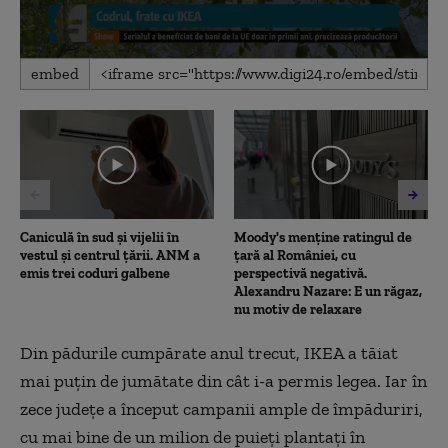
0
embed
seconds
of
2
minutes,
25
seconds
Caniculă în sud și vijelii în
Moody's menține ratingul de
vestul și centrul țării. ANM a
țară al României, cu
emis trei coduri galbene
perspectivă negativă.
Alexandru Nazare: E un răgaz,
nu motiv de relaxare
Din pădurile cumpărate anul trecut, IKEA a tăiat
mai puţin de jumătate din cât i-a permis legea. Iar în
zece judeţe a început campanii ample de împăduriri,
cu mai bine de un milion de puieţi plantaţi în