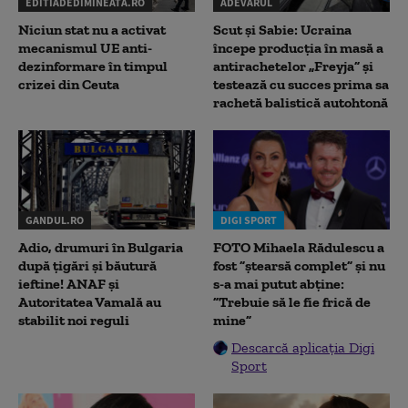
EDITIADEDIMINEATA.RO
ADEVARUL
Niciun stat nu a activat
Scut și Sabie: Ucraina
mecanismul UE anti-
începe producția în masă a
dezinformare în timpul
antirachetelor „Freyja” și
crizei din Ceuta
testează cu succes prima sa
rachetă balistică autohtonă
GANDUL.RO
DIGI SPORT
Adio, drumuri în Bulgaria
FOTO Mihaela Rădulescu a
după țigări și băutură
fost ”ștearsă complet” și nu
ieftine! ANAF și
s-a mai putut abține:
Autoritatea Vamală au
”Trebuie să le fie frică de
stabilit noi reguli
mine”
Descarcă aplicația Digi
Sport