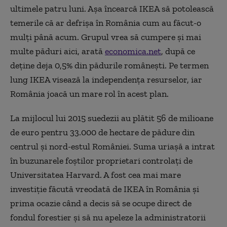
ultimele patru luni. Aşa încearcă IKEA să potolească
temerile că ar defrişa în România cum au făcut-o
mulţi până acum. Grupul vrea să cumpere şi mai
multe păduri aici, arată
economica.net
, după ce
deţine deja 0,5% din pădurile româneşti. Pe termen
lung IKEA visează la independenţa resurselor, iar
România joacă un mare rol în acest plan.
La mijlocul lui 2015 suedezii au plătit 56 de milioane
de euro pentru 33.000 de hectare de pădure din
centrul şi nord-estul României. Suma uriaşă a intrat
în buzunarele foştilor proprietari controlaţi de
Universitatea Harvard. A fost cea mai mare
investiţie făcută vreodată de IKEA în România şi
prima ocazie când a decis să se ocupe direct de
fondul forestier şi să nu apeleze la administratorii