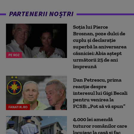
PARTENERII NOȘTRI
Soția lui Pierce
Brosnan, poze dulci de
cuplu și declarație
superbă la aniversarea
căsniciei: Abia aștept
PE ROZ
următorii 25 de ani
împreună
Dan Petrescu, prima
reacție despre
interesul lui Gigi Becali
pentru venirea la
FCSB: „Pot să vă spun”
FANATIK.RO
4.000 lei amendă
tuturor românilor care
locuiesc la casă și fac