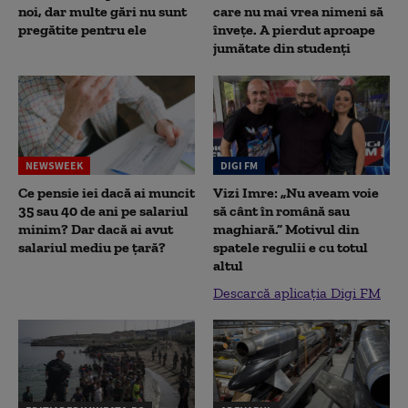
noi, dar multe gări nu sunt
care nu mai vrea nimeni să
pregătite pentru ele
înveţe. A pierdut aproape
jumătate din studenţi
NEWSWEEK
DIGI FM
Ce pensie iei dacă ai muncit
Vizi Imre: „Nu aveam voie
35 sau 40 de ani pe salariul
să cânt în română sau
minim? Dar dacă ai avut
maghiară.” Motivul din
salariul mediu pe țară?
spatele regulii e cu totul
altul
Descarcă aplicația Digi FM