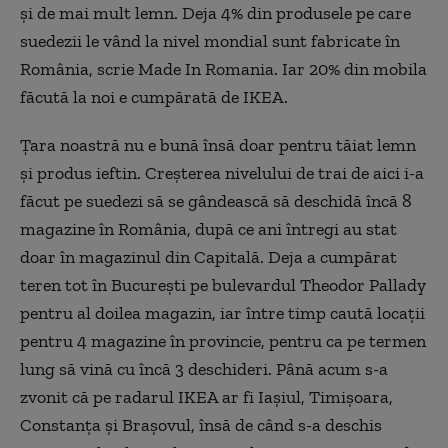
şi de mai mult lemn. Deja 4% din produsele pe care
suedezii le vând la nivel mondial sunt fabricate în
România, scrie Made In Romania. Iar 20% din mobila
făcută la noi e cumpărată de IKEA.
Ţara noastră nu e bună însă doar pentru tăiat lemn
şi produs ieftin. Creşterea nivelului de trai de aici i-a
făcut pe suedezi să se gândească să deschidă încă 8
magazine în România, după ce ani întregi au stat
doar în magazinul din Capitală. Deja a cumpărat
teren tot în Bucureşti pe bulevardul Theodor Pallady
pentru al doilea magazin, iar între timp caută locaţii
pentru 4 magazine în provincie, pentru ca pe termen
lung să vină cu încă 3 deschideri. Până acum s-a
zvonit că pe radarul IKEA ar fi Iaşiul, Timişoara,
Constanţa şi Braşovul, însă de când s-a deschis