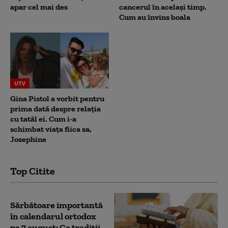
apar cel mai des
cancerul în același timp.
Cum au învins boala
UTV
Gina Pistol a vorbit pentru
prima dată despre relația
cu tatăl ei. Cum i-a
schimbat viața fiica sa,
Josephine
Top Citite
Sărbătoare importantă
în calendarul ortodox
pe 7 august: Ce tradiții