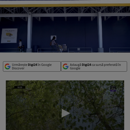
Urmărește
Digi24
în Google
Adaugă
Digi24
ca sursă preferată în
Discover
Google