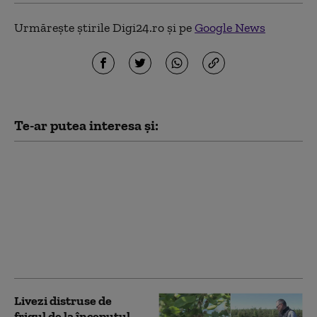
Urmărește știrile Digi24.ro și pe
Google News
Te-ar putea interesa și:
Preşedintele SUA a
publicat un videoclip
generat de IA în care
apare ca doctor care
vindecă „sindromul
delirant anti-Trump” la
vedete
Livezi distruse de
frigul de la începutul