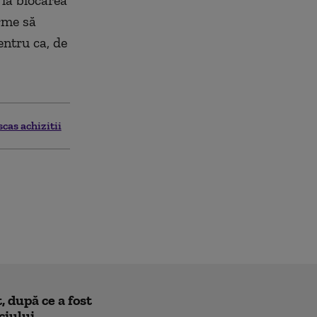
 la blocarea
irme să
entru ca, de
cas achizitii
 după ce a fost
ciului