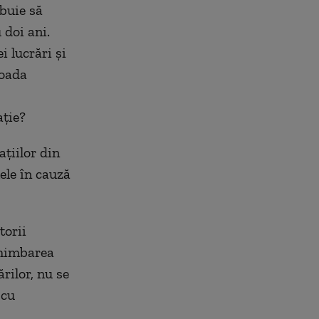
ebuie să
 doi ani.
 lucrări și
ioada
ație?
ațiilor din
ele în cauză
torii
chimbarea
rilor, nu se
 cu