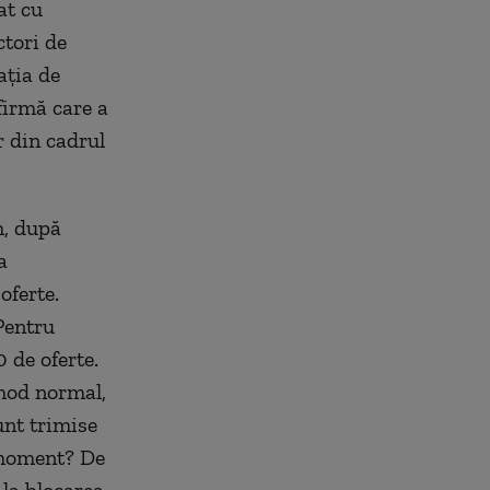
at cu
ctori de
ația de
firmă care a
r din cadrul
m, după
a
oferte.
 Pentru
 de oferte.
 mod normal,
sunt trimise
 moment? De