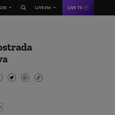
LIVE TV
LTE
LIVE FM
tostrada
va
e