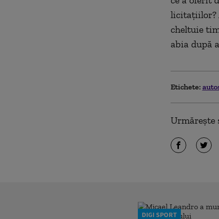
ce a oferit
licitațiilor
cheltuie ti
abia după 
Etichete:
auto
Urmărește ș
DIGI SPORT