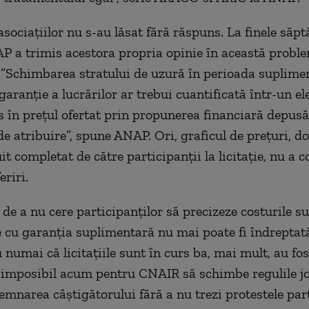
asociațiilor nu s-au lăsat fără răspuns. La finele săp
P a trimis acestora propria opinie în această probl
. ”Schimbarea stratului de uzură în perioada suplime
garanție a lucrărilor ar trebui cuantificată într-un e
s în prețul ofertat prin propunerea financiară depusă
de atribuire”, spune ANAP. Ori, graficul de prețuri, 
it completat de către participanții la licitație, nu a 
eriri.
 de a nu cere participanților să precizeze costurile 
e cu garanția suplimentară nu mai poate fi îndreptat
numai că licitațiile sunt în curs ba, mai mult, au fos
e imposibil acum pentru CNAIR să schimbe regulile j
emnarea câștigătorului fără a nu trezi protestele par