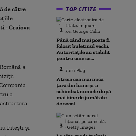
TOP CITITE
ă de către
țiile
ti - Craiova
1
Până când mai poate fi
folosit buletinul vechi.
Autoritățile au stabilit
pentru cine se...
a Română a
2
iziții
A treia cea mai mică
e Compania
țară din lume și-a
schimbat numele după
tru a
mai bine de jumătate
rastructura
de secol
3
iu Pitești și