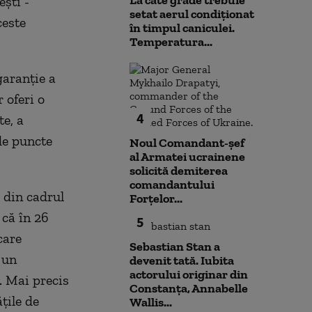
La câte grade trebuie
ști -
setat aerul condiționat
ceste
în timpul caniculei.
Temperatura...
garanție a
r oferi o
4
e, a
de puncte
Noul Comandant-șef
al Armatei ucrainene
solicită demiterea
comandantului
 din cadrul
Forțelor...
 că în 26
5
care
Sebastian Stan a
 un
devenit tată. Iubita
actorului originar din
. Mai precis
Constanța, Annabelle
țile de
Wallis...