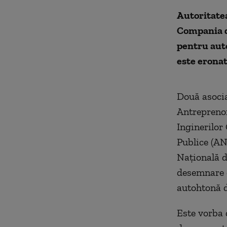
Autoritatea
Compania de
pentru auto
este eronat
Două asocia
Antreprenor
Inginerilor
Publice (AN
Națională d
desemnare c
autohtonă d
Este vorba d