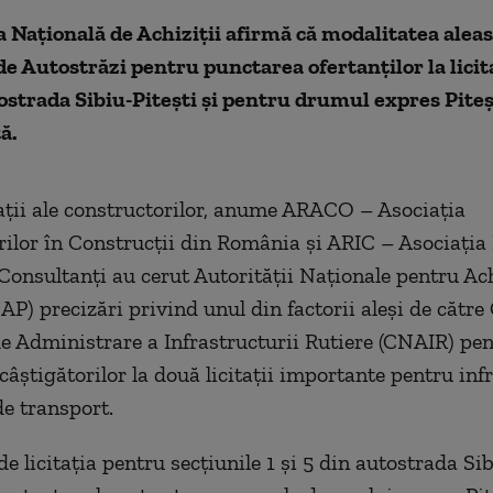
 Națională de Achiziții afirmă că modalitatea aleas
 Autostrăzi pentru punctarea ofertanților la licita
strada Sibiu-Pitești și pentru drumul expres Piteș
ă.
ții ale constructorilor, anume ARACO – Asociația
ilor în Construcții din România și ARIC – Asociați
 Consultanți au cerut Autorității Naționale pentru Ach
AP) precizări privind unul din factorii aleși de cătr
e Administrare a Infrastructurii Rutiere (CNAIR) pen
âștigătorilor la două licitații importante pentru inf
e transport.
e licitația pentru secțiunile 1 și 5 din autostrada Sib