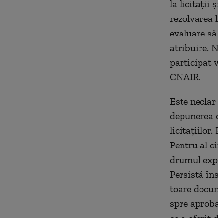
la licitații
rezolvarea l
evaluare să
atribuire. 
participat v
CNAIR.
Este neclar
depunerea o
licitațiilor
Pentru al ci
drumul expr
Persistă în
toare docume
spre aprob