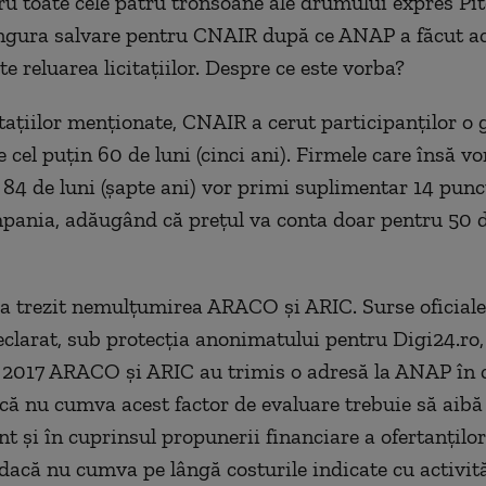
ru toate cele patru tronsoane ale drumului expres Pite
ngura salvare pentru CNAIR după ce ANAP a făcut a
te reluarea licitațiilor. Despre ce este vorba?
itațiilor menționate, CNAIR a cerut participanților o 
e cel puțin 60 de luni (cinci ani). Firmele care însă vo
 84 de luni (șapte ani) vor primi suplimentar 14 punct
mpania, adăugând că prețul va conta doar pentru 50 
a trezit nemulțumirea ARACO și ARIC. Surse oficiale
larat, sub protecția anonimatului pentru Digi24.ro,
 2017 ARACO și ARIC au trimis o adresă la ANAP în 
că nu cumva acest factor de evaluare trebuie să aibă
t și în cuprinsul propunerii financiare a ofertanților
 dacă nu cumva pe lângă costurile indicate cu activită