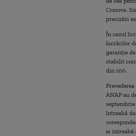
de cea pent
Craiova. Si
precizări es
În cazul lic
lucrărilor d
garanție de
stabilit co
din 100.
Prevederea 
ANAP au dec
septembrie
întreabă da
coresponden
ei intreabă