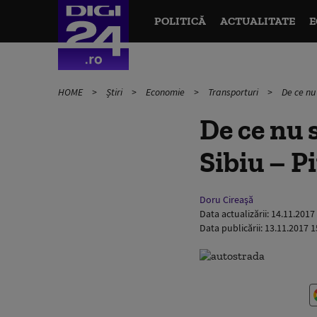
POLITICĂ
ACTUALITATE
E
HOME
Știri
Economie
Transporturi
De ce nu 
De ce nu 
Sibiu – Pi
Doru Cireaşă
Data actualizării:
14.11.2017
Data publicării:
13.11.2017 1