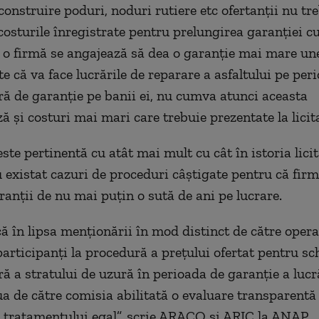
construire poduri, noduri rutiere etc ofertanții nu tr
costurile înregistrate pentru prelungirea garanției cu
 o firmă se angajează să dea o garanție mai mare unei
e că va face lucrările de reparare a asfaltului pe per
ă de garanție pe banii ei, nu cumva atunci aceasta
ă și costuri mai mari care trebuie prezentate la licit
ste pertinentă cu atât mai mult cu cât în istoria licit
existat cazuri de proceduri câștigate pentru că firm
ranții de nu mai puțin o sută de ani pe lucrare.
ă în lipsa menționării în mod distinct de către opera
articipanți la procedură a prețului ofertat pentru s
ă a stratului de uzură în perioada de garanție a lucră
ua de către comisia abilitată o evaluare transparentă
 tratamentului egal”, scrie ARACO si ARIC la ANAP.