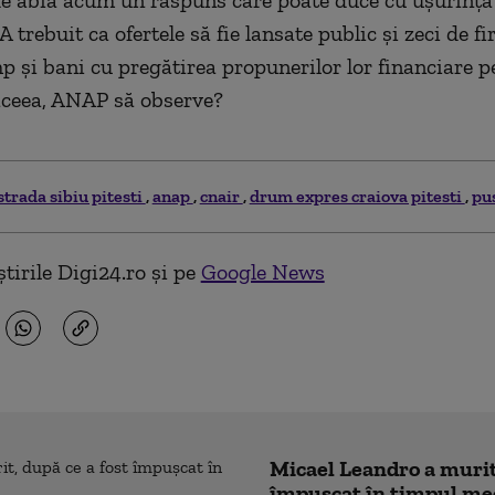
 de abia acum un răspuns care poate duce cu ușurință
? A trebuit ca ofertele să fie lansate public și zeci de f
mp și bani cu pregătirea propunerilor lor financiare p
aceea, ANAP să observe?
strada sibiu pitesti
anap
cnair
drum expres craiova pitesti
pus
tirile Digi24.ro și pe
Google News
Micael Leandro a murit,
împușcat în timpul me