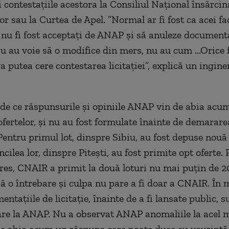
 și contestațiile acestora la Consiliul Național însărcin
or sau la Curtea de Apel. ”Normal ar fi fost ca acei fa
 nu fi fost acceptați de ANAP și să anuleze document
Nu au voie să o modifice din mers, nu au cum ...Orice 
a putea cere contestarea licitației”, explică un ingine
 de ce răspunsurile și opiniile ANAP vin de abia acu
fertelor, și nu au fost formulate înainte de demarare
. Pentru primul lot, dinspre Sibiu, au fost depuse nouă 
ncilea lor, dinspre Pitești, au fost primite opt oferte.
es, CNAIR a primit la două loturi nu mai puțin de 20
să o întrebare și culpa nu pare a fi doar a CNAIR. În
ntațiile de licitație, înainte de a fi lansate public, 
are la ANAP. Nu a observat ANAP anomaliile la acel