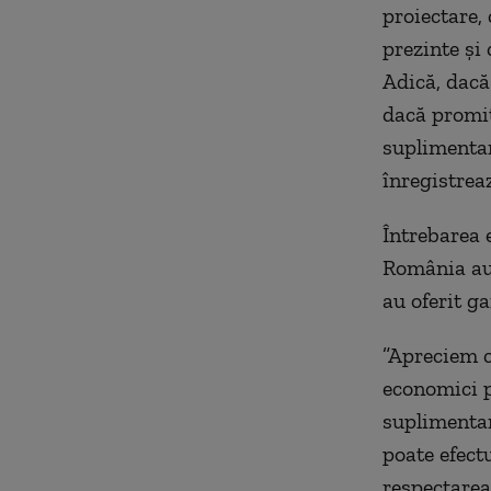
proiectare, 
prezinte și 
Adică, dacă
dacă promit
suplimentar
înregistreaz
Întrebarea e
România au 
au oferit ga
”Apreciem c
economici p
suplimentar
poate efect
respectarea