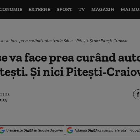
CONOMIE
EXTERNE
SPORT
TV
MAGAZIN
MAI MU
se va face prea curând autostrada Sibiu – Pitești. Și nici Pitești-Craiova
se va face prea curând au
tești. Și nici Pitești-Craio
 11:28
5:58
Urmărește
Digi24
în Google Discover
Adaugă
Digi24
ca sursă preferată în Googl