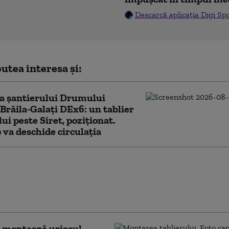
Descarcă aplicația Digi Sp
utea interesa și:
a șantierului Drumului
Brăila-Galați DEx6: un tablier
lui peste Siret, poziționat.
 va deschide circulația
ada A8 mai întârzie. Trei
ații pentru tronsonul 2 Târgu
Leţcani. Atribuirea contractului,
ă pentru toamnă
 montează uriașul