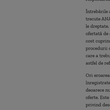
Întrebările 
trecute ANA
le dreptate
ofertată de 
cost cuprin
procedurii 
care a trebu
astfel de ref
Ori eroarea
înregistrat
deoarece nu 
oferte. Est
privind des