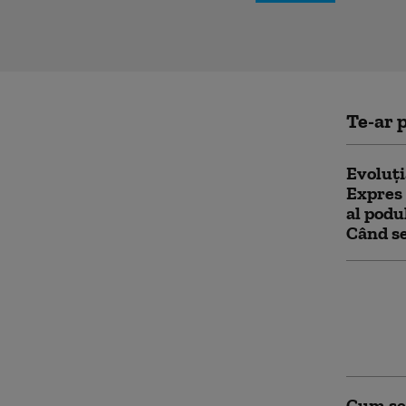
Te-ar p
Evoluți
Expres 
al podu
Când se
Autostr
contest
Frumos-
amânat
Cum se