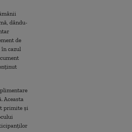
tămânii
emă, dându-
ntar
lement de
 în cazul
document
conținut
suplimentare
ă. Aceasta
t primite și
ocului
ticipanților