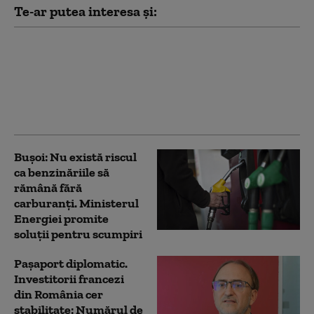
Te-ar putea interesa și:
Ilie Bolojan, întâlnire
cu patronatele la
Palatul Victoria. Ce au
discutat despre taxe,
energie și investiții
Bușoi: Nu există riscul
ca benzinăriile să
rămână fără
carburanți. Ministerul
Energiei promite
soluții pentru scumpiri
Pașaport diplomatic.
Investitorii francezi
din România cer
stabilitate: Numărul de