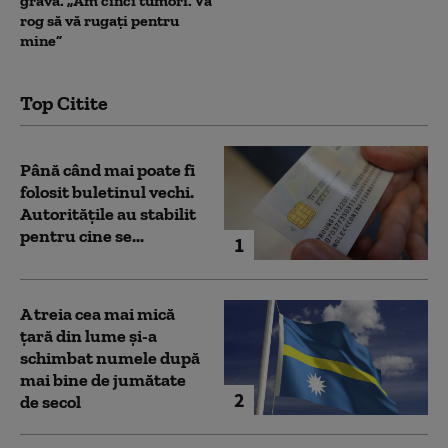
gravă. „Am cinci tumori. Vă
rog să vă rugați pentru
mine”
Top Citite
Până când mai poate fi
folosit buletinul vechi.
Autoritățile au stabilit
pentru cine se...
1
A treia cea mai mică
țară din lume și-a
schimbat numele după
mai bine de jumătate
2
de secol