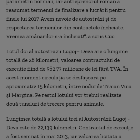
parametrii normali, iar antreprenorul român a
reasumat termenul de finalizare a lucrării pentru
finele lui 2017. Avem nevoie de autostrăzi şi de
respectarea termenilor din contractele încheiate.
Vremea amânărilor s-a încheiat!”, a scris Cuc.
Lotul doi al autostrăzii Lugoj– Deva are o lungime
totală de 28 kilometri, valoarea contractului de
execuţie fiind de 562,73 milioane de lei fără TVA. În
acest moment circulaţia se desfăşoară pe
aproximativ 15 kilometri, între nodurile Traian Vuia
şi Margina. Pe restul lotului vor trebui realizate
două tuneluri de trecere pentru animale.
Lungimea totală a lotului trei al Autostrăzii Lugoj -
Deva este de 22,139 kilometri. Contractul de execuţie
a fost semnat în mai 2013, iar valoarea licitată a