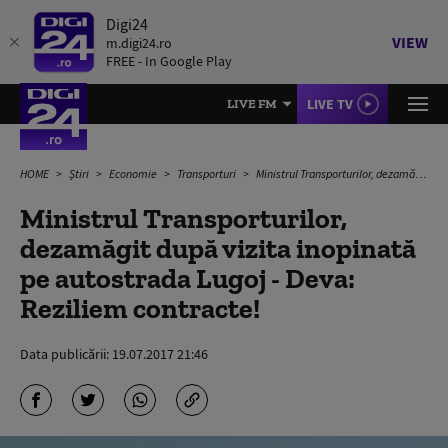
Digi24
VIEW
m.digi24.ro
FREE - In Google Play
LIVE TV
LIVE FM
HOME
Știri
Economie
Transporturi
Ministrul Transporturilor, dezamăgit după vizita inopinată pe autostrada Lugoj - Deva: Reziliem contracte!
Ministrul Transporturilor,
dezamăgit după vizita inopinată
pe autostrada Lugoj - Deva:
Reziliem contracte!
Data publicării:
19.07.2017 21:46