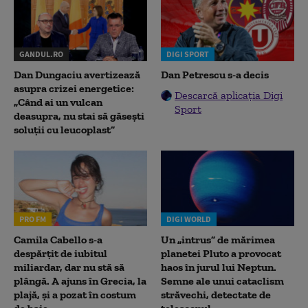
GANDUL.RO
DIGI SPORT
Dan Dungaciu avertizează
Dan Petrescu s-a decis
asupra crizei energetice:
Descarcă aplicația Digi
„Când ai un vulcan
Sport
deasupra, nu stai să găsești
soluții cu leucoplast”
PRO FM
DIGI WORLD
Camila Cabello s-a
Un „intrus” de mărimea
despărțit de iubitul
planetei Pluto a provocat
miliardar, dar nu stă să
haos în jurul lui Neptun.
plângă. A ajuns în Grecia, la
Semne ale unui cataclism
plajă, și a pozat în costum
străvechi, detectate de