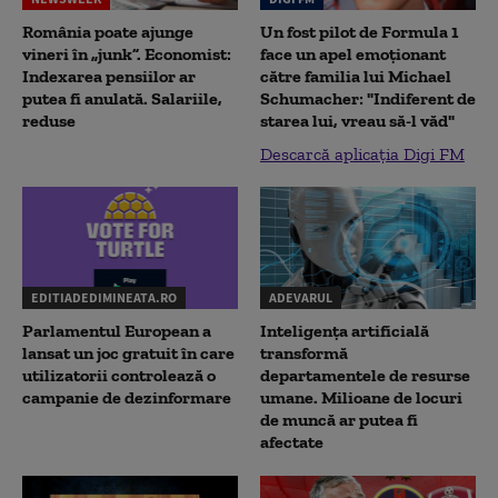
România poate ajunge
Un fost pilot de Formula 1
vineri în „junk”. Economist:
face un apel emoționant
Indexarea pensiilor ar
către familia lui Michael
putea fi anulată. Salariile,
Schumacher: "Indiferent de
reduse
starea lui, vreau să-l văd"
Descarcă aplicația Digi FM
EDITIADEDIMINEATA.RO
ADEVARUL
Parlamentul European a
Inteligența artificială
lansat un joc gratuit în care
transformă
utilizatorii controlează o
departamentele de resurse
campanie de dezinformare
umane. Milioane de locuri
de muncă ar putea fi
afectate