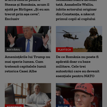
Steaua și România, acum îl
tată. Annabelle Wallis,
ajută pe Bîrligea: „Și eu am
iubita actorului originar
trecut prin așa ceva”.
din Constanța, a născut
Exclusiv
primul copil al cuplului
ADEVĂRUL
PLAYTECH
Amenințările lui Trump nu
De ce România nu poate fi
mai sperie lumea. Cum
apărată doar cu baze
tratează capitalele lumii
militare. Cele trei
retorica Casei Albe
autostrăzi care au devenit
esențiale pentru NATO
NEWSWEEK
DIGI FM