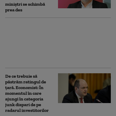
miniștri se schimbă
prea des
„Consecințele
economice sunt grave.”
Specialiștii de pe piața
de cadastru trag un
semnal de alarmă,
după atacul cibernetic
de la ANCPI
De ce trebuie să
păstrăm ratingul de
țară. Economist: În
momentul în care
ajungi în categoria
junk dispari de pe
radarul investitorilor