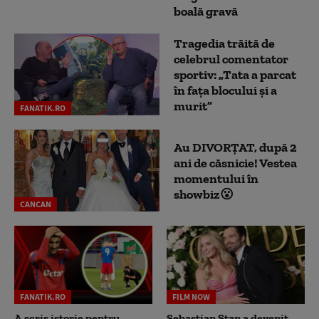
boală gravă
Tragedia trăită de
celebrul comentator
sportiv: „Tata a parcat
în fața blocului și a
murit”
FANATIK.RO
Au DIVORȚAT, după 2
ani de căsnicie! Vestea
momentului în
showbiz😮
CANCAN
FANATIK.RO
FILM NOW
A scris istorie pentru
Sebastian Stan a devenit