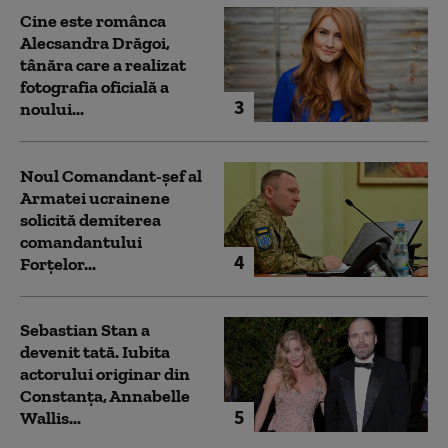
Cine este românca
Alecsandra Drăgoi,
tânăra care a realizat
fotografia oficială a
3
noului...
Noul Comandant-șef al
Armatei ucrainene
solicită demiterea
comandantului
4
Forțelor...
Sebastian Stan a
devenit tată. Iubita
actorului originar din
Constanța, Annabelle
5
Wallis...