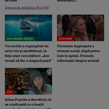
de baie
telescopul...
Descarcă aplicația Pro FM
DIGI ANIMAL WORLD
FILM NOW
Un rechin a regurgitat un
Christina Applegate a
arici viu și nevătămat, în
revenit acasă, după patru
fața unor cercetători: „Am
luni în spital. Primele
reușit să fac o singură poză”
informații despre actriță
UTV
Alina Pușcău a dezvăluit că
se confruntă cu o boală