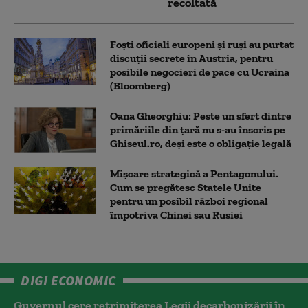
recoltată
Foști oficiali europeni și ruși au purtat
discuții secrete în Austria, pentru
posibile negocieri de pace cu Ucraina
(Bloomberg)
Oana Gheorghiu: Peste un sfert dintre
primăriile din țară nu s-au înscris pe
Ghiseul.ro, deși este o obligație legală
Mișcare strategică a Pentagonului.
Cum se pregătesc Statele Unite
pentru un posibil război regional
împotriva Chinei sau Rusiei
DIGI ECONOMIC
Guvernul cere retrimiterea Legii decarbonizării în