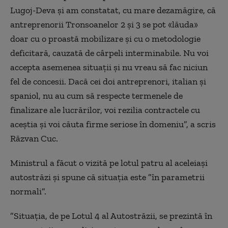
Lugoj-Deva şi am constatat, cu mare dezamăgire, că
antreprenorii Tronsoanelor 2 şi 3 se pot «lăuda»
doar cu o proastă mobilizare şi cu o metodologie
deficitară, cauzată de cârpeli interminabile. Nu voi
accepta asemenea situaţii şi nu vreau să fac niciun
fel de concesii. Dacă cei doi antreprenori, italian şi
spaniol, nu au cum să respecte termenele de
finalizare ale lucrărilor, voi rezilia contractele cu
aceştia şi voi căuta firme seriose în domeniu”, a scris
Răzvan Cuc.
Ministrul a făcut o vizită pe lotul patru al aceleiaşi
autostrăzi şi spune că situaţia este ”în parametrii
normali”.
”Situaţia, de pe Lotul 4 al Autostrăzii, se prezintă în