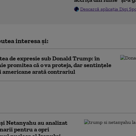
Descarcă aplicația Digi Sp
utea interesa și:
tea de expresie sub Donald Trump: în
e promitea că o va proteja, dar sentințele
ei americane arată contrariul
a Trump anunță un nou acord pentru
erea copiilor separați de familii în războiul
aina
și Netanyahu au analizat
enarii pentru a opri