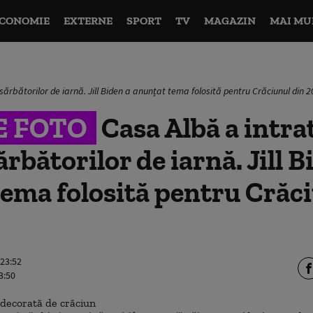
CONOMIE
EXTERNE
SPORT
TV
MAGAZIN
MAI MU
l sărbătorilor de iarnă. Jill Biden a anunțat tema folosită pentru Crăciunul din 
E FOTO
Casa Albă a intrat
ărbătorilor de iarnă. Jill B
ema folosită pentru Crăc
 23:52
3:50