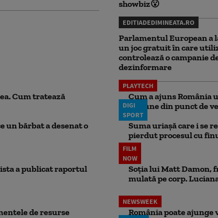
showbiz😮
EDITIADEDIMINEATA.RO
Parlamentul European a l
un joc gratuit în care utili
controlează o campanie d
dezinformare
PLAYTECH
ea. Cum tratează
Cum a ajuns România una
DIGI
regiune din punct de ve
SPORT
ce un bărbat a desenat o
Suma uriașă care i se re
pierdut procesul cu finul
FILM
NOW
ista a publicat raportul
Soția lui Matt Damon, f
mulată pe corp. Luciana 
NEWSWEEK
mentele de resurse
România poate ajunge v