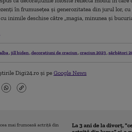
 spus că decorațiunile folosite reflectă modul în care 
zenți în frumusețea și generozitatea din jurul lor, cu
, cu inimile deschise către „magia, minunea și bucuri
.
 alba
jill biden
decoratiuni de craciun
craciun 2023
sărbători 2
tirile Digi24.ro și pe
Google News
La 3 ani de la divorț, 
actriță din lume" și-a g