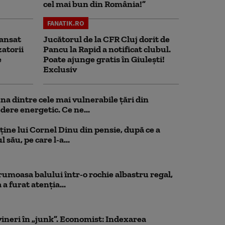
cel mai bun din România!”
FANATIK.RO
ansat
Jucătorul de la CFR Cluj dorit de
zatorii
Pancu la Rapid a notificat clubul.
e
Poate ajunge gratis în Giulești!
Exclusiv
 dintre cele mai vulnerabile țări din
dere energetic. Ce ne...
ține lui Cornel Dinu din pensie, după ce a
 său, pe care l-a...
rumoasa balului într-o rochie albastru regal,
a furat atenția...
ineri în „junk”. Economist: Indexarea