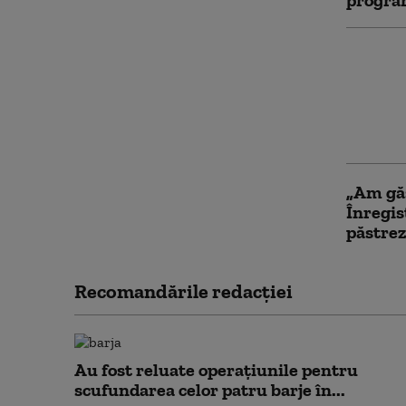
program
Donald
acorde 
rachete
Patriot
Zelens
„Am găs
Înregis
păstrez
Recomandările redacţiei
Au fost reluate operațiunile pentru
scufundarea celor patru barje în...