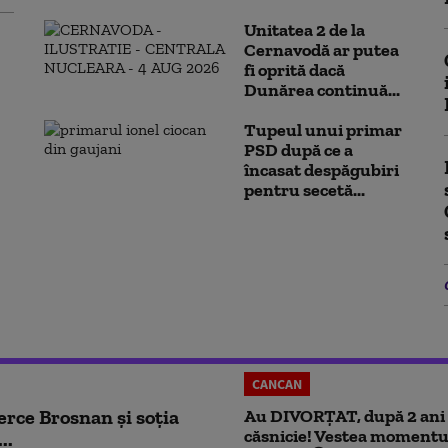
Unitatea 2 de la
Cernavodă ar putea
fi oprită dacă
Dunărea continuă...
Tupeul unui primar
PSD după ce a
încasat despăgubiri
pentru secetă...
CANCAN
erce Brosnan și soția
Au DIVORȚAT, după 2 ani
căsnicie! Vestea momentu
..