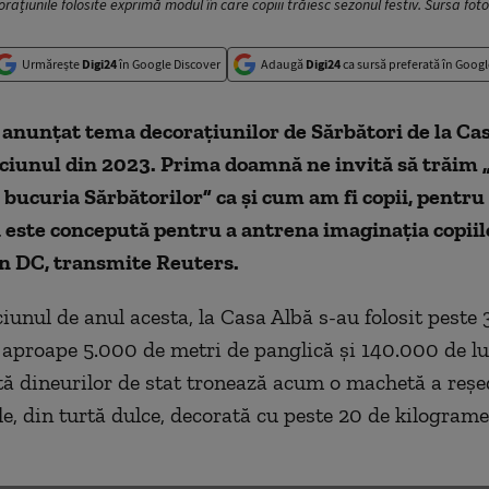
corațiunile folosite exprimă modul în care copiii trăiesc sezonul festiv. Sursa fo
Urmărește
Digi24
în Google Discover
Adaugă
Digi24
ca sursă preferată în Googl
a anunțat tema decorațiunilor de Sărbători de la Cas
ciunul din 2023. Prima doamnă ne invită să trăim 
bucuria Sărbătorilor” ca și cum am fi copii, pentru
 este concepută pentru a antrena imaginația copiil
 DC, transmite Reuters.
iunul de anul acesta, la Casa Albă s-au folosit peste
aproape 5.000 de metri de panglică și 140.000 de lu
tă dineurilor de stat tronează acum o machetă a reșe
le, din turtă dulce, decorată cu peste 20 de kilograme
DESCHIDE GALERIA FOTO