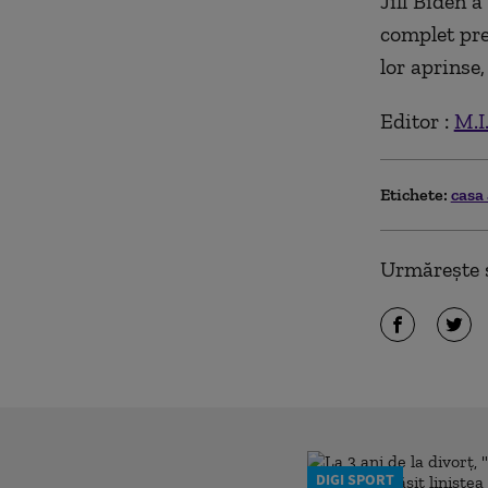
Jill Biden a
complet pre
lor aprinse
Editor :
M.I
Etichete:
casa
Urmărește ș
DIGI SPORT