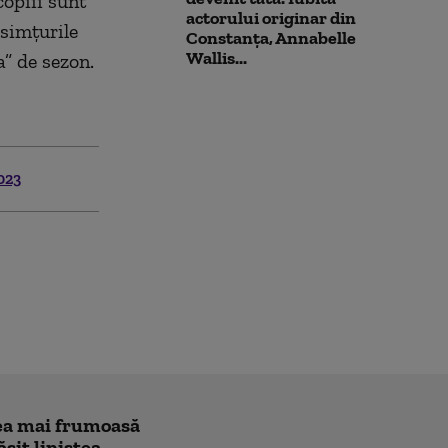
copiii sunt
actorului originar din
 simțurile
Constanța, Annabelle
Wallis...
a” de sezon.
023
"cea mai frumoasă
ăsit liniștea