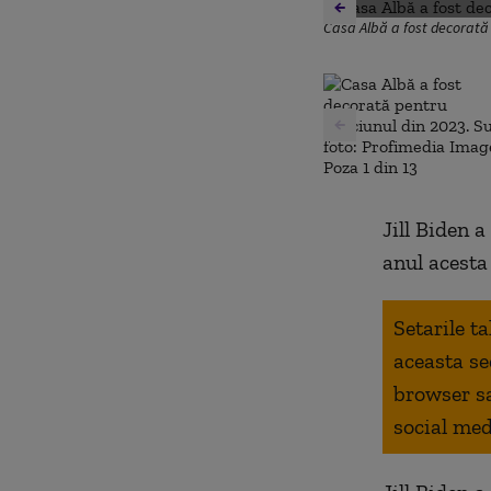
Casa Albă a fost decorată 
Jill Biden 
anul acesta 
Setarile t
aceasta se
browser s
social med