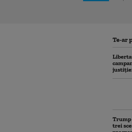
Te-ar p
Liberta
campani
justiți
Melani
repatri
din Ucr
Trump 
trei sc