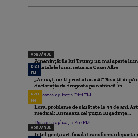
ADEVĂRUL
Amenințările lui Trump nu mai sperie lum
DIGI
capitalele lumii retorica Casei Albe
FM
„Anna, ţine-ţi prostul acasă!" Reacţii după 
declaraţie de dragoste pe o stâncă, în...
PRO
Descarcă aplicația Digi FM
FM
Lora, probleme de sănătate la 44 de ani. Art
medical: „Urmează cel puțin 10 ședințe...
Descarcă aplicația Pro FM
ADEVARUL
Inteligența artificială transformă departa