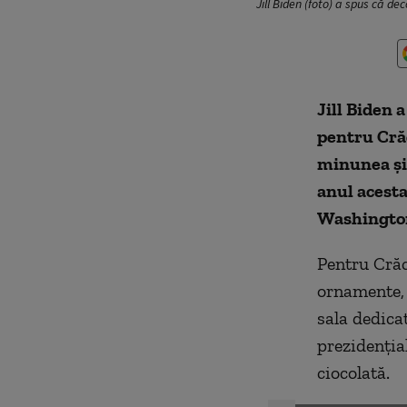
Jill Biden (foto) a spus că de
Jill Biden 
pentru Cră
minunea și 
anul acesta
Washington
Pentru Crăc
ornamente, 
sala dedica
prezidenția
ciocolată.