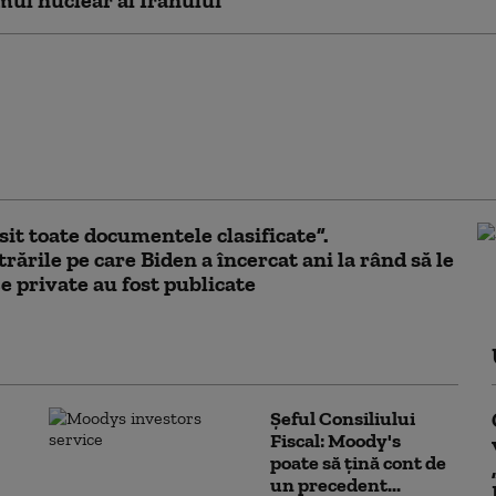
ul nuclear al Iranului
 Trump a acceptat să
Ucrainei licenţa pentru
le interceptoare
, anunță Volodimir
ki
it toate documentele clasificate”.
trările pe care Biden a încercat ani la rând să le
e private au fost publicate
Șeful Consiliului
Fiscal: Moody's
poate să țină cont de
un precedent...