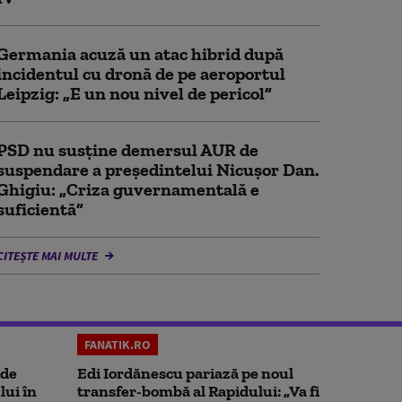
Germania acuză un atac hibrid după
incidentul cu dronă de pe aeroportul
Leipzig: „E un nou nivel de pericol”
PSD nu susține demersul AUR de
suspendare a președintelui Nicușor Dan.
Ghigiu: „Criza guvernamentală e
suficientă”
CITEȘTE MAI MULTE
FANATIK.RO
 de
Edi Iordănescu pariază pe noul
lui în
transfer-bombă al Rapidului: „Va fi