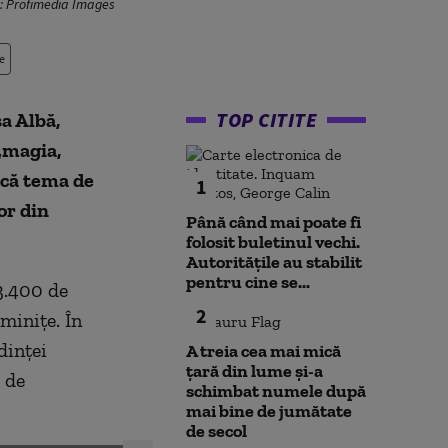
to: Profimedia Images
e
TOP CITITE
a Albă,
„magia,
 că tema de
1
or din
Până când mai poate fi
folosit buletinul vechi.
Autoritățile au stabilit
pentru cine se...
 3.400 de
2
minițe. În
dinței
A treia cea mai mică
țară din lume și-a
 de
schimbat numele după
mai bine de jumătate
de secol