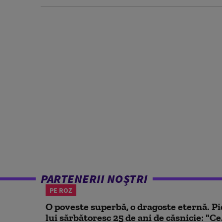
PARTENERII NOȘTRI
PE ROZ
O poveste superbă, o dragoste eternă. Pi
lui sărbătoresc 25 de ani de căsnicie: "Ce.