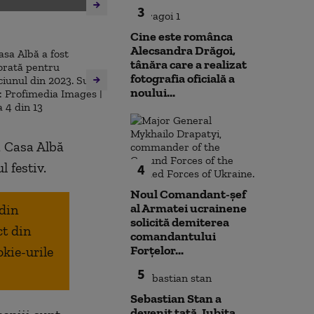
3
Cine este românca
Alecsandra Drăgoi,
tânăra care a realizat
fotografia oficială a
noului...
a Casa Albă
l festiv.
4
Noul Comandant-șef
al Armatei ucrainene
 din
solicită demiterea
ct din
comandantului
Forțelor...
okie-urile
5
Sebastian Stan a
devenit tată. Iubita