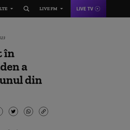
LIVE TV
LTE
LIVE FM
2023
 în
iden a
iunul din