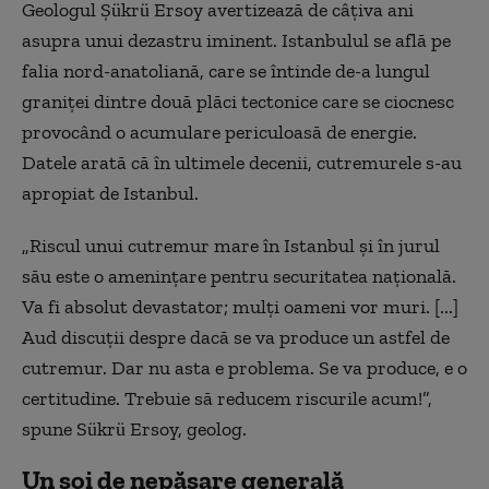
Geologul Șükrü Ersoy avertizează de
câțiva
ani
asupra unui dezastru iminent. Istanbulul se află pe
falia nord-anatoliană, care se întinde de-a lungul
graniței dintre două plăci tectonice care se ciocnesc
provocând o acumulare periculoasă de energie.
Datele arată că în ultimele decenii, cutremurele s-au
apropiat de Istanbul.
„Riscul unui cutremur mare în Istanbul și în jurul
său este o amenințare pentru securitatea națională.
Va fi absolut devastator; mulți oameni vor muri. [...]
Aud discuții despre dacă se va produce un astfel de
cutremur. Dar nu asta e problema. Se va produce, e o
certitudine. Trebuie să reducem riscurile acum!”,
spune Sükrü Ersoy, geolog.
Un soi de nepăsare generală