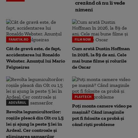
crezând că nu îi vede
nimeni
FANATIK.RO
FILM NOW
Cât de gravă este, de fapt,
Cum arată Dustin Hoffman
accidentarea lui Ronaldo
în 2026, la 89 de ani. Cele
Webster. Anunțul lui Mario
mai bune filme și rolurile
Felgueiras
de Oscar
PLAYTECH
ADEVĂRUL
Poți monta camere video pe
Revolta legumicultorilor:
mașină? Când imaginile
roșiile pleacă din Olt cu 1,5
pot fi folosite ca probă și
lei și ajung la peste 5 lei în
când riști probleme
Ardeal. Cer controale și
eliminarea samsarilor