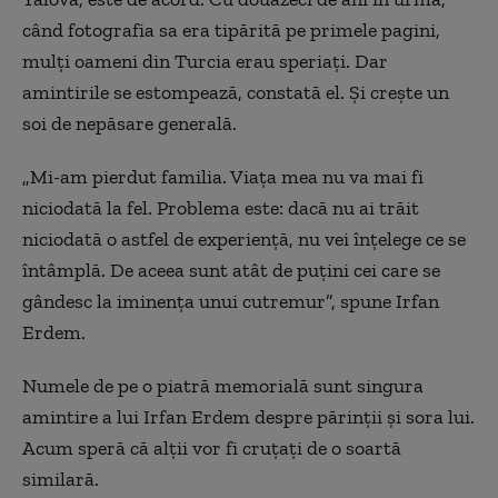
când fotografia sa
era
tipărită pe primele pagini,
mulți oameni din Turcia
erau speriați
. Dar
amintirile se estompează, constată el. Și crește un
soi de nepăsare generală.
„Mi-am pierdut familia. Viața mea nu va mai fi
niciodată la fel. Problema este: dacă nu ai trăit
niciodată o astfel de experiență, nu vei înțelege ce se
întâmplă. De aceea sunt atât de puțini cei care se
gândesc la iminența unui cutremur”, spune Irfan
Erdem.
Numele de pe o piatră memorială sunt singura
amintire a lui Irfan Erdem despre părinții și sora lui.
Acum speră că alții vor fi cruțați de
o
soartă
similară
.