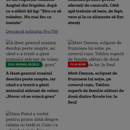
Anghel din frigider, după
afectați de caniculă. Câtă
ce a slăbit 40 kg: “Știu ce să
apă trebuie să bem, de fapt,
mănânc. Nu mai fac ca
vara și la ce alimente să fim
înainte”
atenți
Descarcă aplicația Pro FM
DIGI ANIMAL WORLD
FILM NOW
A lăsat geamul mașinii
Matt Damon, eclipsat de
deschis peste noapte, iar
frumoasa lui soție, pe
când s-a trezit a găsit
covorul roșu. Tablou
animalul atârnat de volan:
superb de familie alături de
„Noroc că se mișcă greu”
două dintre fiicele lor, la
Seul