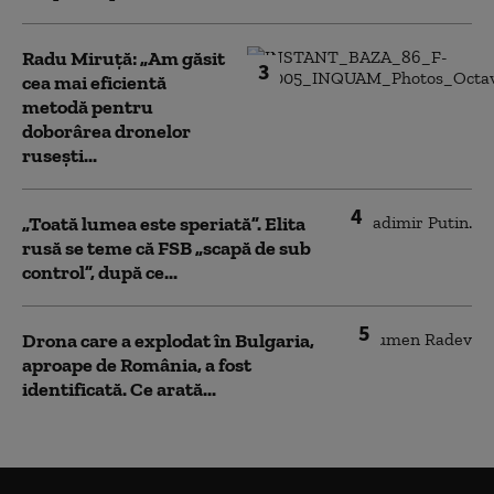
Radu Miruță: „Am găsit
3
cea mai eficientă
metodă pentru
doborârea dronelor
rusești...
4
„Toată lumea este speriată”. Elita
rusă se teme că FSB „scapă de sub
control”, după ce...
5
Drona care a explodat în Bulgaria,
aproape de România, a fost
identificată. Ce arată...