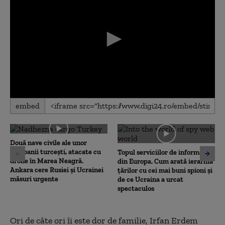
0
embed
seconds
of
0
seconds
Două nave civile ale unor
companii turcești, atacate cu
Topul serviciilor de informații
drone în Marea Neagră.
din Europa. Cum arată ierarhia
Ankara cere Rusiei și Ucrainei
țărilor cu cei mai buni spioni și
măsuri urgente
de ce Ucraina a urcat
spectaculos
Ori de câte ori îi este dor de familie, Irfan Erdem