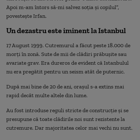
Apoi m-am întors să-mi salvez soția și copilul”,
povestește Irfan.
Un dezastru este iminent la Istanbul
17 August 1999
.
Cutremurul a făcut peste 18.000 de
morți în zonă. Sute de mii de clădiri prăbușit
e
sau
avariate grav. Era dureros de evident că Istanbul
ul
nu era
pregătit pentru un seism atât de puternic.
După m
ai bine de 20 de ani
, orașul
s-a extins mai
rapid decât multe
altele
din lume.
Au fost introduse reguli stricte de construcție și se
presupune că toate clădirile noi sunt rezistente la
cutremure. Dar majoritatea celor mai vechi nu sunt.