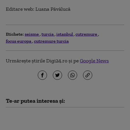
Editare web: Luana Păvălucă
Etichete:
seisme
turcia
istanbul
cutremure
focus europa
cutremure turcia
Urmărește știrile Digi24.ro și pe
Google News
Te-ar putea interesa și:
Ce prevede „Acordul de
apărare comună de la
Mecca”, pe care Turcia îl