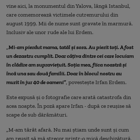
vine aici, la monumentul din Yalova, lângă Istanbul,
care comemorează victimele cutremurului din
august 1999. Mii de nume sunt gravate în marmură.
Inclusiv ale unor rude ale lui Erdem.
„
Mi-am pierdut mama, tatăl și sora. Au pierit toți. A fost
un dezastru cumplit. Doar câțiva dintre cei care locuiam
în clădire am supraviețuit. Soția mea, fiica noastră și
încă una sau două familii. Doar în blocul nostru au
murit în jur 40 de oameni”
, povestește Irfan Erdem.
E
ste
expusă și o fotografie care arată catastrofa din
acea noapte. În poză apare Irfan - după ce reușise să
scape de sub dărâmături.
„M-am târât afară. Nu mai știam unde sunt și cum
am reușit să mă strecor printr-o mică deschizătură.