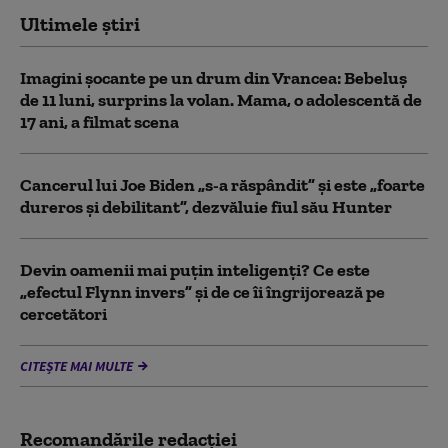
Ultimele știri
Imagini șocante pe un drum din Vrancea: Bebeluș
de 11 luni, surprins la volan. Mama, o adolescentă de
17 ani, a filmat scena
Cancerul lui Joe Biden „s-a răspândit” şi este „foarte
dureros și debilitant”, dezvăluie fiul său Hunter
Devin oamenii mai puțin inteligenți? Ce este
„efectul Flynn invers” și de ce îi îngrijorează pe
cercetători
CITEȘTE MAI MULTE
Recomandările redacţiei