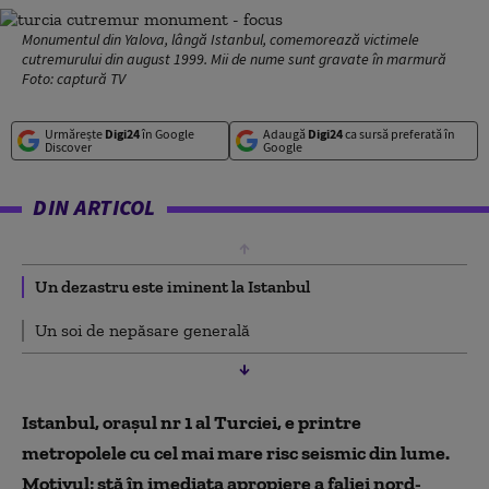
Monumentul din Yalova, lângă Istanbul, comemorează victimele
cutremurului din august 1999. Mii de nume sunt gravate în marmură
Foto: captură TV
Urmărește
Digi24
în Google
Adaugă
Digi24
ca sursă preferată în
Discover
Google
DIN ARTICOL
Un dezastru este iminent la Istanbul
Un soi de nepăsare generală
Istanbul, orașul nr 1 al Turciei, e printre
metropolele cu cel mai mare risc seismic din lume.
Motivul: stă în imediata apropiere a faliei nord-