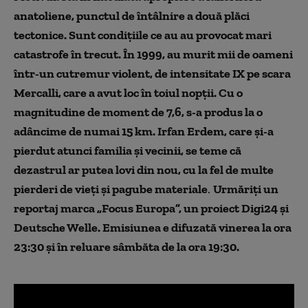
anatoliene, punctul de întâlnire a două plăci
tectonice. Sunt condițiile ce au au provocat mari
catastrofe în trecut. În 1999,
au murit m
ii de oameni
într-un cutremur violent, de intensitate IX pe scara
Mercalli, care a avut loc în toiul nopții
.
Cu o
magnitudine de moment de 7,6, s-a produs la o
adâncime de numai 15 km. Irfan Erdem, care și-a
pierdut atunci familia și vecinii, se teme că
dezastrul ar putea lovi din nou, cu la fel de multe
pierderi de vieți și pagube materiale
.
Urmăriți un
reportaj marca „Focus Europa”, un proiect Digi24 şi
Deutsche Welle. Emisiunea e difuzată vinerea la ora
23:30 și în reluare sâmbăta de la ora 19:30.