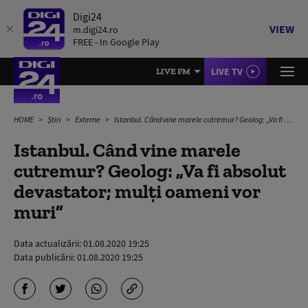
Digi24
VIEW
m.digi24.ro
FREE - In Google Play
LIVE TV
LIVE FM
HOME
Știri
Externe
Istanbul. Când vine marele cutremur? Geolog: „Va fi absolut devastator; mulți oameni vor muri”
Istanbul. Când vine marele
cutremur? Geolog: „Va fi absolut
devastator; mulți oameni vor
muri”
Data actualizării:
01.08.2020 19:25
Data publicării:
01.08.2020 19:25