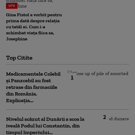
UTV
Gina Pistol a vorbit pentru
prima dată despre relația
cu tatăl ei. Cum i-a
schimbat viața fiica sa,
Josephine
Top Citite
Medicamentele Colebil
1
și Panzcebil au fost
retrase din farmaciile
din România.
Explicația...
2
Nivelul scăzut al Dunării a scos la
iveală Podul lui Constantin, din
timpul Imperiului...