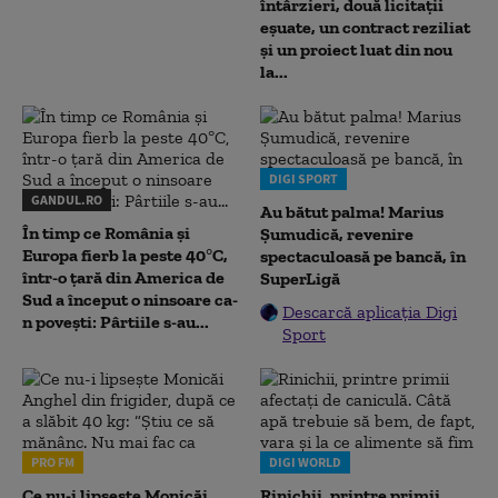
întârzieri, două licitații
eșuate, un contract reziliat
și un proiect luat din nou
la...
DIGI SPORT
GANDUL.RO
Au bătut palma! Marius
În timp ce România și
Șumudică, revenire
Europa fierb la peste 40°C,
spectaculoasă pe bancă, în
într-o țară din America de
SuperLigă
Sud a început o ninsoare ca-
Descarcă aplicația Digi
n povești: Pârtiile s-au...
Sport
PRO FM
DIGI WORLD
Ce nu-i lipsește Monicăi
Rinichii, printre primii