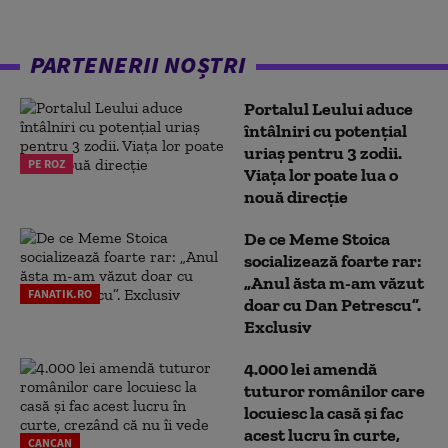
PARTENERII NOȘTRI
Portalul Leului aduce
întâlniri cu potențial
uriaș pentru 3 zodii.
PE ROZ
Viața lor poate lua o
nouă direcție
De ce Meme Stoica
socializează foarte rar:
„Anul ăsta m-am văzut
FANATIK.RO
doar cu Dan Petrescu”.
Exclusiv
4.000 lei amendă
tuturor românilor care
locuiesc la casă și fac
acest lucru în curte,
CANCAN