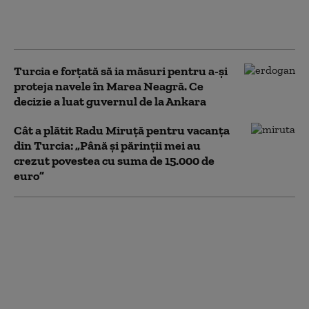
compară cu Articolul 5 al
NATO
Turcia e forțată să ia măsuri pentru a-și
proteja navele în Marea Neagră. Ce
decizie a luat guvernul de la Ankara
Cât a plătit Radu Miruță pentru vacanța
din Turcia: „Până și părinții mei au
crezut povestea cu suma de 15.000 de
euro”
Arabia Saudită, Turcia
și Pakistanul au
parafat un acord de
apărare: „Va fi
considerat un atac
împotriva tuturor”