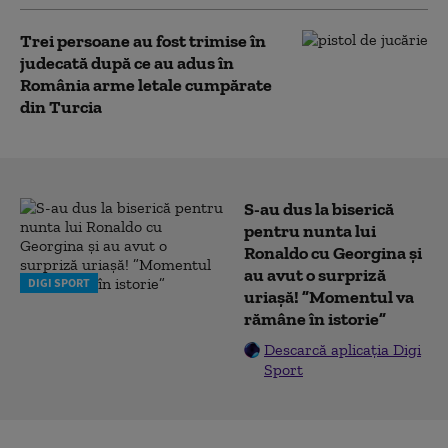
Trei persoane au fost trimise în
judecată după ce au adus în
România arme letale cumpărate
din Turcia
S-au dus la biserică
pentru nunta lui
Ronaldo cu Georgina și
au avut o surpriză
DIGI SPORT
uriașă! ”Momentul va
rămâne în istorie”
Descarcă aplicația Digi
Sport