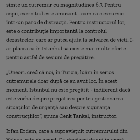
simte un cutremur cu magnitudinea 6,7. Pentru
copii, exercițiul este
amuzant
- cam ca o excursie
într-un parc de distracții. Pentru instructorul lor,
este o contribuție importantă la controlul
dezastrelor, care ar putea ajuta la salvarea de vieți. I-
ar plăcea ca în Istanbul să existe mai multe oferte
pentru astfel de sesiuni de pregătire.
„Uneori, cred că noi, în Turcia, luăm în serios
cutremurele doar după ce au avut loc. În acest
moment, Istanbul nu este pregătit - indiferent dacă
este vorba despre pregătirea pentru gestionarea
situațiilor de urgență sau despre siguranța
construcțiilor”, spune Cenk Tankal, instructor.
Irfan Erdem, care a supraviețuit cutremurului din
Yalova, este de acord. Cu douăzeci de ani în urmă,