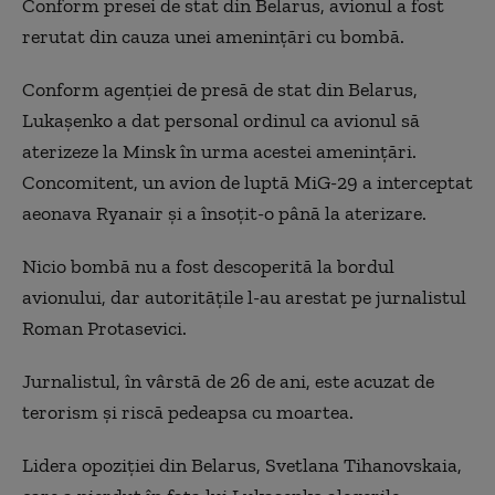
Conform presei de stat din Belarus, avionul a fost
rerutat din cauza unei ameninţări cu bombă.
Conform agenţiei de presă de stat din Belarus,
Lukaşenko a dat personal ordinul ca avionul să
aterizeze la Minsk în urma acestei ameninţări.
Concomitent, un avion de luptă MiG-29 a interceptat
aeonava Ryanair şi a însoţit-o până la aterizare.
Nicio bombă nu a fost descoperită la bordul
avionului, dar autorităţile l-au arestat pe jurnalistul
Roman Protasevici.
Jurnalistul, în vârstă de 26 de ani, este acuzat de
terorism şi riscă pedeapsa cu moartea.
Lidera opoziţiei din Belarus, Svetlana Tihanovskaia,