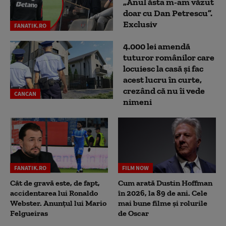
„Anul ăsta m-am văzut
doar cu Dan Petrescu”.
Exclusiv
FANATIK.RO
4.000 lei amendă
tuturor românilor care
locuiesc la casă și fac
acest lucru în curte,
crezând că nu îi vede
CANCAN
nimeni
FANATIK.RO
FILM NOW
Cât de gravă este, de fapt,
Cum arată Dustin Hoffman
accidentarea lui Ronaldo
în 2026, la 89 de ani. Cele
Webster. Anunțul lui Mario
mai bune filme și rolurile
Felgueiras
de Oscar