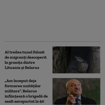
Opoziția belarusă
pregătește un dosar
contra lui Lukașenko
pentru sprijinirea
războiului Rusiei în
Ucraina: „E complice la
agresiune”
Al treilea tunel folosit
de migranți descoperit
la granița dintre
Lituania și Belarus
„Am început deja
formarea unităților
militare”. Belarus
inființează o brigadă de
asalt aeropurtat la 40