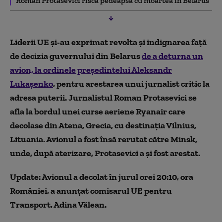
Roman Protasevici riscă pedeapsa cu moartea în Belarus
Liderii UE şi-au exprimat revolta şi indignarea faţă
de decizia guvernului din Belarus
de a deturna un
avion, la ordinele preşedintelui Aleksandr
Lukaşenko
, pentru arestarea unui jurnalist critic la
adresa puterii. Jurnalistul Roman Protasevici se
afla la bordul unei curse aeriene Ryanair care
decolase din Atena, Grecia, cu destinaţia Vilnius,
Lituania. Avionul a fost însă rerutat către Minsk,
unde, după aterizare, Protasevici a şi fost arestat.
Update: Avionul a decolat în jurul orei 20:10, ora
României, a anunţat comisarul UE pentru
Transport, Adina Vălean.