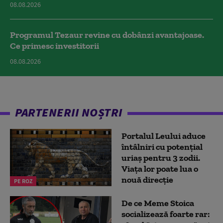
08.08.2026
Programul Tezaur revine cu dobânzi avantajoase.
Ce primesc investitorii
08.08.2026
PARTENERII NOȘTRI
Portalul Leului aduce
întâlniri cu potențial
uriaș pentru 3 zodii.
Viața lor poate lua o
nouă direcție
PE ROZ
De ce Meme Stoica
socializează foarte rar: