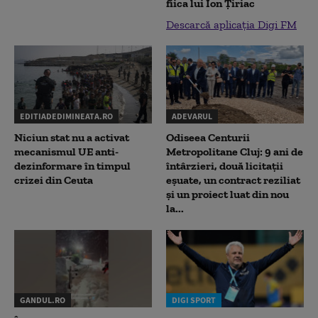
fiica lui Ion Țiriac
Descarcă aplicația Digi FM
EDITIADEDIMINEATA.RO
ADEVARUL
Niciun stat nu a activat
Odiseea Centurii
mecanismul UE anti-
Metropolitane Cluj: 9 ani de
dezinformare în timpul
întârzieri, două licitații
crizei din Ceuta
eșuate, un contract reziliat
și un proiect luat din nou
la...
GANDUL.RO
DIGI SPORT