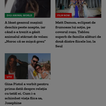
DIGI ANIMAL WORLD
FILM NOW
A lăsat geamul mașinii
Matt Damon, eclipsat de
deschis peste noapte, iar
frumoasa lui soție, pe
când s-a trezit a găsit
covorul roșu. Tablou
animalul atârnat de volan:
superb de familie alături de
„Noroc că se mișcă greu”
două dintre fiicele lor, la
Seul
UTV
Gina Pistol a vorbit pentru
prima dată despre relația
cu tatăl ei. Cum i-a
schimbat viața fiica sa,
Josephine