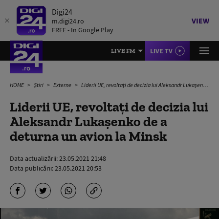
Digi24
VIEW
m.digi24.ro
FREE - In Google Play
LIVE TV
LIVE FM
HOME
Știri
Externe
Liderii UE, revoltaţi de decizia lui Aleksandr Lukaşenko de a deturna un avion la Minsk
Liderii UE, revoltaţi de decizia lui
Aleksandr Lukaşenko de a
deturna un avion la Minsk
Data actualizării:
23.05.2021 21:48
Data publicării:
23.05.2021 20:53