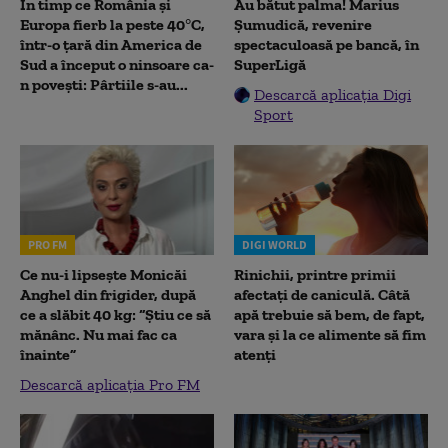
În timp ce România și
Au bătut palma! Marius
Europa fierb la peste 40°C,
Șumudică, revenire
într-o țară din America de
spectaculoasă pe bancă, în
Sud a început o ninsoare ca-
SuperLigă
n povești: Pârtiile s-au...
Descarcă aplicația Digi
Sport
PRO FM
DIGI WORLD
Ce nu-i lipsește Monicăi
Rinichii, printre primii
Anghel din frigider, după
afectați de caniculă. Câtă
ce a slăbit 40 kg: “Știu ce să
apă trebuie să bem, de fapt,
mănânc. Nu mai fac ca
vara și la ce alimente să fim
înainte”
atenți
Descarcă aplicația Pro FM