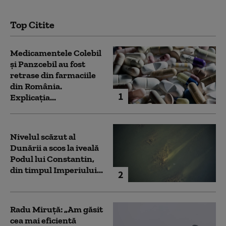
Top Citite
Medicamentele Colebil
și Panzcebil au fost
retrase din farmaciile
din România.
1
Explicația...
Nivelul scăzut al
Dunării a scos la iveală
Podul lui Constantin,
din timpul Imperiului...
2
Radu Miruță: „Am găsit
cea mai eficientă