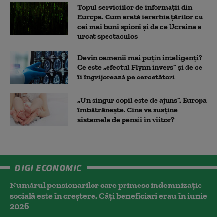
Topul serviciilor de informații din
Europa. Cum arată ierarhia țărilor cu
cei mai buni spioni și de ce Ucraina a
urcat spectaculos
Devin oamenii mai puțin inteligenți?
Ce este „efectul Flynn invers” și de ce
îi îngrijorează pe cercetători
„Un singur copil este de ajuns”. Europa
îmbătrânește. Cine va susține
sistemele de pensii în viitor?
DIGI ECONOMIC
Numărul pensionarilor care primesc indemnizaţie
socială este în creștere. Câți beneficiari erau în iunie
2026