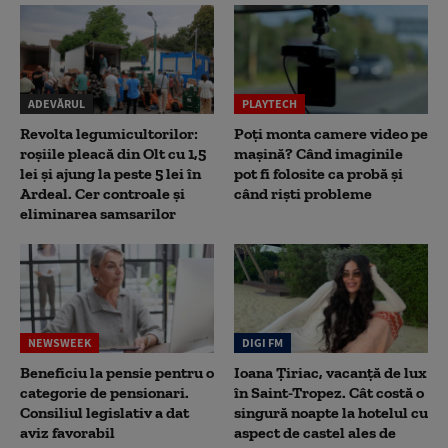
ADEVĂRUL
PLAYTECH
Revolta legumicultorilor:
Poți monta camere video pe
roșiile pleacă din Olt cu 1,5
mașină? Când imaginile
lei și ajung la peste 5 lei în
pot fi folosite ca probă și
Ardeal. Cer controale și
când riști probleme
eliminarea samsarilor
NEWSWEEK
DIGI FM
Beneficiu la pensie pentru o
Ioana Țiriac, vacanță de lux
categorie de pensionari.
în Saint-Tropez. Cât costă o
Consiliul legislativ a dat
singură noapte la hotelul cu
aviz favorabil
aspect de castel ales de