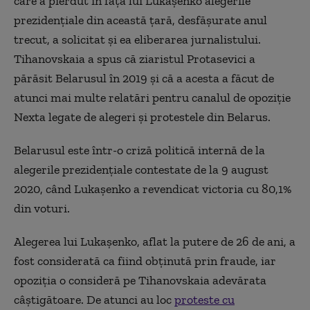
care a pierdut în faţa lui Lukaşenko alegerile
prezidenţiale din această ţară, desfăşurate anul
trecut, a solicitat şi ea eliberarea jurnalistului.
Tihanovskaia a spus că ziaristul Protasevici a
părăsit Belarusul în 2019 şi că a acesta a făcut de
atunci mai multe relatări pentru canalul de opoziţie
Nexta legate de alegeri şi protestele din Belarus.
Belarusul este într-o criză politică internă de la
alegerile prezidenţiale contestate de la 9 august
2020, când Lukaşenko a revendicat victoria cu 80,1%
din voturi.
Alegerea lui Lukaşenko, aflat la putere de 26 de ani, a
fost considerată ca fiind obţinută prin fraude, iar
opoziţia o consideră pe Tihanovskaia adevărata
câştigătoare. De atunci au loc
proteste cu