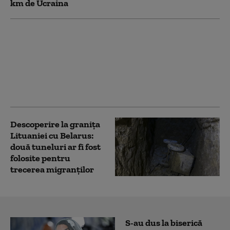
km de Ucraina
Letonia închide granița
cu Belarus din „motive
tehnice”, pe fondul
creșterii numărului de
treceri ilegale ale
migranților
Descoperire la granița
Lituaniei cu Belarus:
două tuneluri ar fi fost
folosite pentru
trecerea migranților
S-au dus la biserică