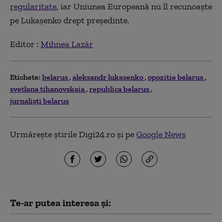
regularitate
, iar Uniunea Europeană nu îl recunoaşte
pe Lukaşenko drept preşedinte.
Editor :
Mihnea Lazăr
Etichete:
belarus
aleksandr lukasenko
opozitie belarus
svetlana tihanovskaia
republica belarus
jurnalişti belarus
Urmărește știrile Digi24.ro și pe
Google News
Te-ar putea interesa și: