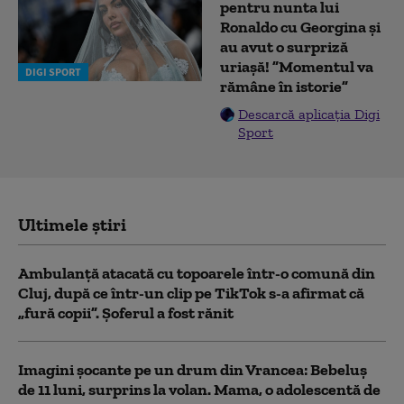
pentru nunta lui
Ronaldo cu Georgina și
au avut o surpriză
uriașă! ”Momentul va
DIGI SPORT
rămâne în istorie”
Descarcă aplicația Digi
Sport
Ultimele știri
Ambulanţă atacată cu topoarele într-o comună din
Cluj, după ce într-un clip pe TikTok s-a afirmat că
„fură copii”. Șoferul a fost rănit
Imagini șocante pe un drum din Vrancea: Bebeluș
de 11 luni, surprins la volan. Mama, o adolescentă de