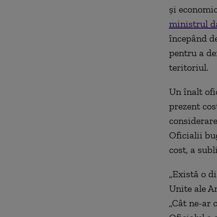
și economic
ministrul d
începând de
pentru a de
teritoriul.
Un înalt of
prezent cos
considerare
Oficialii b
cost, a
subl
„Există o di
Unite ale Am
„Cât ne-ar 