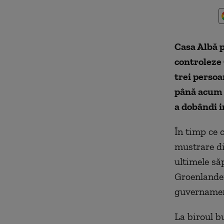
Casa Albă 
controleze 
trei
perso
până acum 
a dobândi 
În timp ce 
mustrare di
ultimele să
Groenlande
guvernament
La biroul b