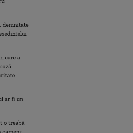
ru
, demnitate
eședintelui
an care a
 bază
ritate
 ar fi un
t o treabă
 oamenii