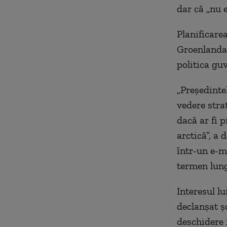
dar că „nu
Planificare
Groenlanda 
politica gu
„Președinte
vedere strat
dacă ar fi 
arctică”, a 
într-un e-m
termen lung 
Interesul l
declanșat ș
deschidere 