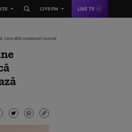
LIVE TV
LTE
LIVE FM
ă. Casa Albă analizează costurile
ine
că
ază