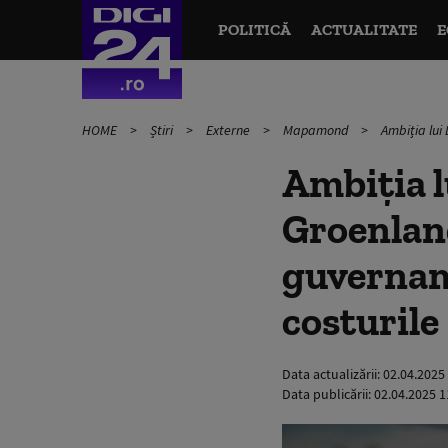
POLITICĂ
ACTUALITATE
E
HOME
Știri
Externe
Mapamond
Ambiția lui
Ambiția l
Groenland
guvernam
costurile
Data actualizării:
02.04.2025
Data publicării:
02.04.2025 1