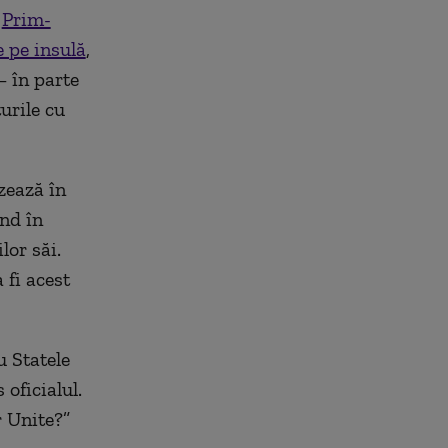
.
Prim-
e pe insulă
,
– în parte
urile cu
zează în
ând în
lor săi.
 fi acest
u Statele
oficialul.
r Unite?”