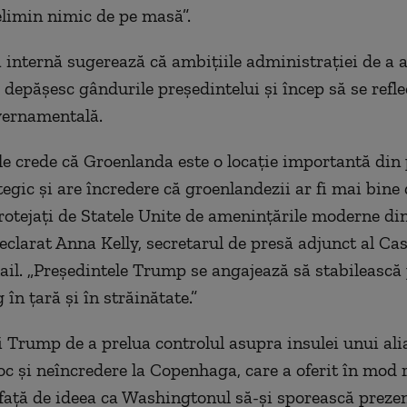
elimin
nimic de pe masă”.
a internă sugerează că ambițiile administrației de a 
depășesc gândurile președintelui și încep să se refle
vernamentală.
le crede că Groenlanda este o locație importantă din
egic și are încredere că groenlandezii ar fi mai bine 
protejați de Statele Unite de amenințările moderne di
declarat Anna Kelly, secretarul de presă adjunct al Cas
ail. „Președintele Trump se angajează să stabilească
în țară și în străinătate.”
ui Trump de a prelua controlul asupra insulei unui a
oc și neîncredere
la
Copenhaga, care a oferit în mod 
față de ideea ca Washingtonul să-și sporească prezen