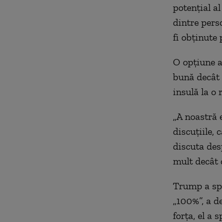
potențial al
dintre per
fi obținute
O opțiune a
bună
decât
insulă la o
„
A
noastră
discuțiile
, 
discuta des
mult decât 
Trump a spu
„100%”, a
de
forța, el a 