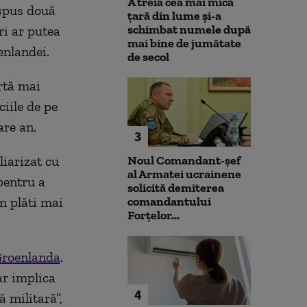
A treia cea mai mică
 spus două
țară din lume și-a
schimbat numele după
ri ar putea
mai bine de jumătate
enlandei.
de secol
rtă mai
ciile de pe
are an.
3
liarizat cu
Noul Comandant-șef
al Armatei ucrainene
 pentru a
solicită demiterea
m plăti mai
comandantului
Forțelor...
Groenlanda
.
r implica
4
ă militară”,