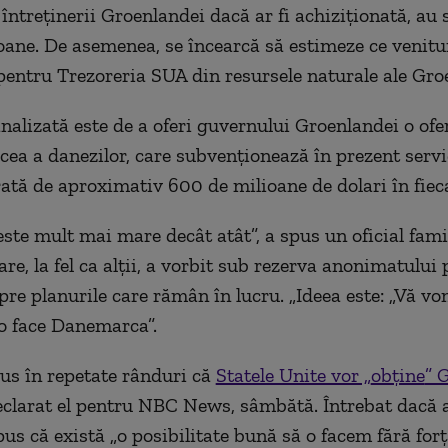
 întreținerii Groenlandei dacă ar fi achiziționată, au
soane. De asemenea,
se
încearcă să estimeze ce venitu
 pentru Trezoreria SUA din resursele naturale ale Gro
nalizată este de a oferi guvernului Groenlandei o ofe
cea a
danezilor, care subvenționează în prezent servi
 rată de aproximativ 600 de milioane de dolari în fiec
este mult mai mare decât atât”, a spus un oficial fami
care, la fel ca alții, a vorbit sub rezerva anonimatului
pre planurile care rămân în lucru. „Ideea este: „Vă vo
o face Danemarca”.
s în repetate rânduri că
Statele Unite vor „
obține
” 
clarat
el pentru NBC News, sâmbătă. Întrebat dacă a
spus că există „o posibilitate bună să o facem fără forț