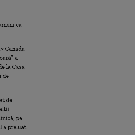
oameni ca
siv Canada
ară”, a
 de la Casa
h de
at de
lții
minică, pe
l a preluat