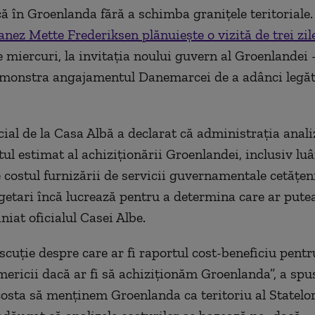
ă în Groenlanda fără a schimba granițele teritoriale
anez Mette Frederiksen plănuiește o vizită de trei zil
 miercuri, la invitația noului guvern al Groenlandei 
monstra angajamentul Danemarcei de a adânci legăt
icial de la Casa Albă a declarat că administrația anali
tul estimat al achiziționării Groenlandei, inclusiv lu
 costul furnizării de servicii guvernamentale cetățeni
ugetari încă lucrează pentru a determina care ar putea
iniat
oficialul Casei Albe.
scuție despre care ar fi raportul cost-beneficiu pentr
ericii dacă ar fi să achiziționăm Groenlanda”, a spus 
costa să menținem Groenlanda ca teritoriu al Statelo