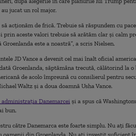
neri, după alegerile în care planurile lui Trump pent
au jucat un rol major.
 să acționăm de frică. Trebuie să răspundem cu pace
Și prin aceste valori trebuie să arătăm clar și calm pr
 Groenlanda este a noastră
”
, a scris Nielsen.
ntele JD Vance a devenit cel mai înalt oficial americ
odată Groenlanda, săptămâna trecută, călătorind la o
ericană de acolo împreună cu consilierul pentru secu
ichael Waltz și a doua doamnă Usha Vance.
at administrația Danemarcei
și a spus că Washingtonul
i bun.
stru către Danemarca este foarte simplu. Nu ați făcu
u oamenii din Groenlanda. Nu
ați investit
suficient
în