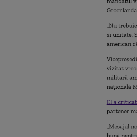
mandatul vi
Groenlanda 
„Nu trebuie
și unitate. 
american că
Vicepreședi
vizitat vre
militară am
națională M
El a critic
partener ma
„Mesajul no
bună pentr