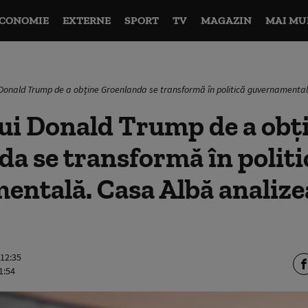
CONOMIE
EXTERNE
SPORT
TV
MAGAZIN
MAI MU
 Donald Trump de a obține Groenlanda se transformă în politică guvernamental
ui Donald Trump de a obț
a se transformă în politi
entală. Casa Albă analize
 12:35
1:54