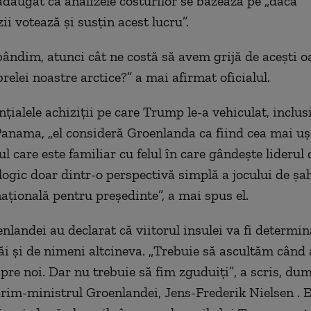
 adăugat că analizele costurilor se bazează pe „dacă
i votează și susțin acest lucru”.
bândim, atunci cât ne costă să avem grijă de acești 
relei noastre arctice?” a
mai afirmat
oficialul.
nțialele achiziții pe care Trump le-a
vehiculat
, inclu
Panama, „el consideră Groenlanda ca fiind cea mai ușo
lul care
este familiar cu felul în care gândește liderul
logic doar dintr-o perspectivă simplă a jocului de șa
națională pentru președinte”, a
mai spus el.
enlandei
au declarat
că viitorul
insulei
va fi determin
ăi
și de nimeni altcineva.
„
Trebuie să ascultăm când a
pre noi. Dar nu trebuie să fim zguduiți
”
, a scris, du
rim-ministrul Groenlandei, Jens-Frederik Nielsen . E