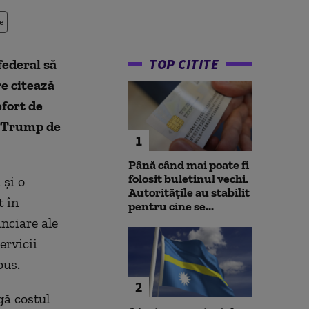
e
TOP CITITE
federal să
re citează
efort de
d Trump de
1
Până când mai poate fi
folosit buletinul vechi.
 și o
Autoritățile au stabilit
t în
pentru cine se...
nciare ale
ervicii
pus
.
2
gă costul