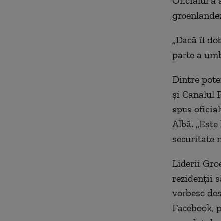
Oficialul a
groenlandezi
„Dacă îl do
parte a umb
Dintre pote
și Canalul 
spus oficia
Albă.
„Este 
securitate 
Liderii Gro
rezidenții
s
vorbesc des
Facebook, p