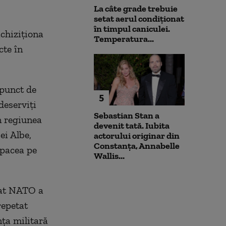
La câte grade trebuie
setat aerul condiționat
în timpul caniculei.
achiziționa
Temperatura...
cte în
 punct de
5
deserviți
Sebastian Stan a
n regiunea
devenit tată. Iubita
ei Albe,
actorului originar din
Constanța, Annabelle
 pacea pe
Wallis...
liat NATO a
repetat
ța militară