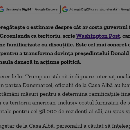
Urmărește
Digi24
în Google Discover
Adaugă
Digi24
ca sursă preferată în Googl
pregătește o estimare
despre cât
ar costa guvernul 
Groenlanda ca teritoriu,
scrie
Washington Post
, ca
ane
familiarizate cu discuțiile
.
Este
cel mai concret 
pentru a transforma dorința președintelui Donal
insula daneză în
acțiune politică
.
cererile lui Trump au stârnit indignare internațională
n partea Danemarcei, oficialii de la Casa Albă au lua
ptămâni măsuri pentru a determina ramificațiile fina
i
ca
teritoriu american, inclusiv costul furnizării de s
ale pentru cei 58.000 de rezidenți ai săi, au spus
s
ugetar de la Casa Albă, personalul a căutat să înțelea