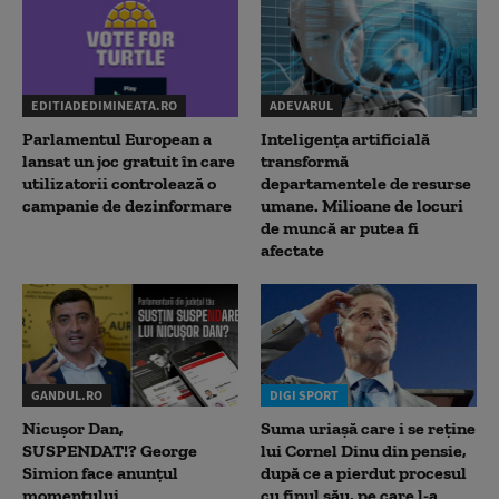
EDITIADEDIMINEATA.RO
ADEVARUL
Parlamentul European a
Inteligența artificială
lansat un joc gratuit în care
transformă
utilizatorii controlează o
departamentele de resurse
campanie de dezinformare
umane. Milioane de locuri
de muncă ar putea fi
afectate
GANDUL.RO
DIGI SPORT
Nicușor Dan,
Suma uriașă care i se reține
SUSPENDAT!? George
lui Cornel Dinu din pensie,
Simion face anunțul
după ce a pierdut procesul
momentului
cu finul său, pe care l-a