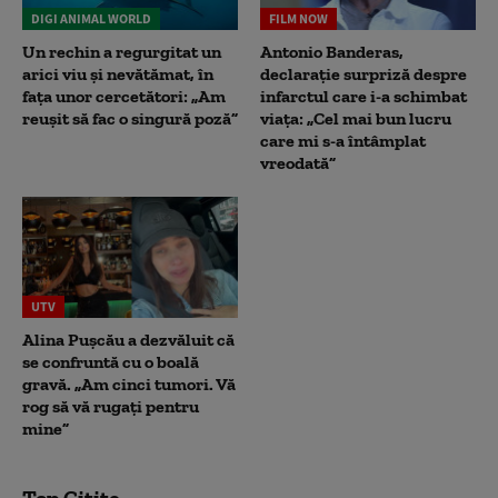
DIGI ANIMAL WORLD
FILM NOW
Un rechin a regurgitat un
Antonio Banderas,
arici viu și nevătămat, în
declarație surpriză despre
fața unor cercetători: „Am
infarctul care i-a schimbat
reușit să fac o singură poză”
viața: „Cel mai bun lucru
care mi s-a întâmplat
vreodată”
UTV
Alina Pușcău a dezvăluit că
se confruntă cu o boală
gravă. „Am cinci tumori. Vă
rog să vă rugați pentru
mine”
Top Citite