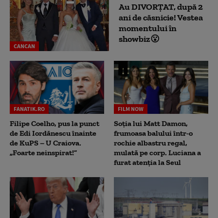
Au DIVORȚAT, după 2
ani de căsnicie! Vestea
momentului în
showbiz😮
CANCAN
FANATIK.RO
FILM NOW
Filipe Coelho, pus la punct
Soția lui Matt Damon,
de Edi Iordănescu înainte
frumoasa balului într-o
de KuPS – U Craiova.
rochie albastru regal,
„Foarte neinspirat!”
mulată pe corp. Luciana a
furat atenția la Seul