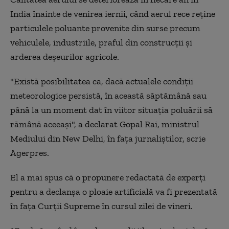
India înainte de venirea iernii, când aerul rece reţine
particulele poluante provenite din surse precum
vehiculele, industriile, praful din construcţii şi
arderea deşeurilor agricole.
"Există posibilitatea ca, dacă actualele condiţii
meteorologice persistă, în această săptămână sau
până la un moment dat în viitor situaţia poluării să
rămână aceeaşi", a declarat Gopal Rai, ministrul
Mediului din New Delhi, în faţa jurnaliştilor, scrie
Agerpres.
El a mai spus că o propunere redactată de experţi
pentru a declanşa o ploaie artificială va fi prezentată
în faţa Curţii Supreme în cursul zilei de vineri.