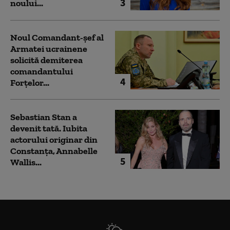
3
noului...
Noul Comandant-șef al
Armatei ucrainene
solicită demiterea
comandantului
4
Forțelor...
Sebastian Stan a
devenit tată. Iubita
actorului originar din
Constanța, Annabelle
5
Wallis...