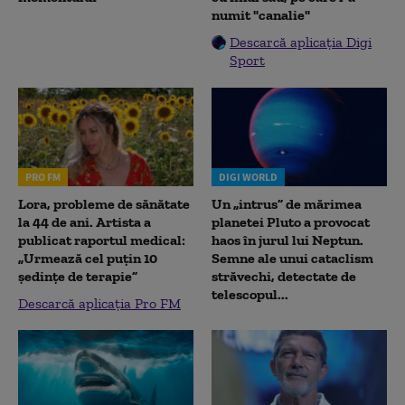
numit "canalie"
Descarcă aplicația Digi
Sport
PRO FM
DIGI WORLD
Lora, probleme de sănătate
Un „intrus” de mărimea
la 44 de ani. Artista a
planetei Pluto a provocat
publicat raportul medical:
haos în jurul lui Neptun.
„Urmează cel puțin 10
Semne ale unui cataclism
ședințe de terapie”
străvechi, detectate de
telescopul...
Descarcă aplicația Pro FM