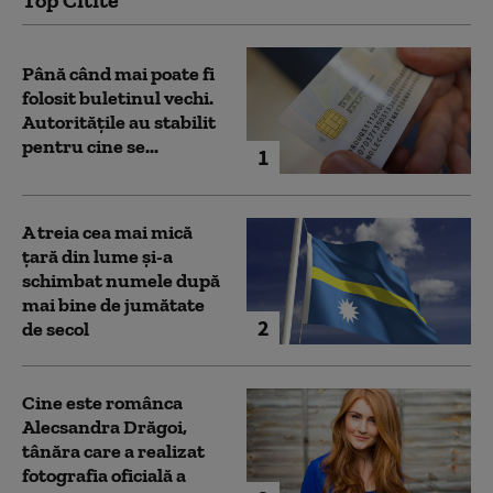
Până când mai poate fi
folosit buletinul vechi.
Autoritățile au stabilit
pentru cine se...
1
A treia cea mai mică
țară din lume și-a
schimbat numele după
mai bine de jumătate
2
de secol
Cine este românca
Alecsandra Drăgoi,
tânăra care a realizat
fotografia oficială a