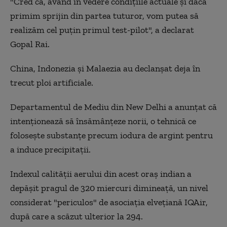
"Cred că, având în vedere condiţiile actuale şi dacă
primim sprijin din partea tuturor, vom putea să
realizăm cel puţin primul test-pilot", a declarat
Gopal Rai.
China, Indonezia şi Malaezia au declanşat deja în
trecut ploi artificiale.
Departamentul de Mediu din New Delhi a anunţat că
intenţionează să însămânţeze norii, o tehnică ce
foloseşte substanţe precum iodura de argint pentru
a induce precipitaţii.
Indexul calităţii aerului din acest oraş indian a
depăşit pragul de 320 miercuri dimineaţă, un nivel
considerat "periculos" de asociaţia elveţiană IQAir,
după care a scăzut ulterior la 294.