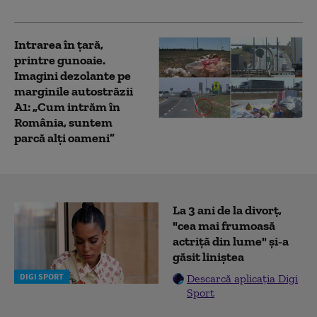
bine de 30 de ani
Intrarea în țară,
printre gunoaie.
Imagini dezolante pe
marginile autostrăzii
A1: „Cum intrăm în
România, suntem
parcă alți oameni”
La 3 ani de la divorț,
"cea mai frumoasă
actriță din lume" și-a
găsit liniștea
DIGI SPORT
Descarcă aplicația Digi
Sport