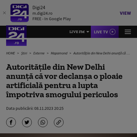
Digi24
VIEW
m.digi24.ro
FREE - In Google Play
LIVE TV
LIVE FM
HOME
Știri
Externe
Mapamond
Autorităţile din New Delhi anunță că vor declanşa o ploaie artificială pentru a lupta împotriva smogului periculos
Autorităţile din New Delhi
anunță că vor declanşa o ploaie
artificială pentru a lupta
împotriva smogului periculos
Data publicării:
08.11.2023 20:25