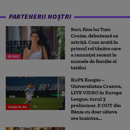
PARTENERII NOȘTRI
Suri, fiica lui Tom
Cruise, debutează ca
actriță. Cum arată în
primul rol tânăra care
a renunțat recent la
PE ROZ
numele de familie al
tatălui
KuPS Kuopio –
Universitatea Craiova,
LIVE VIDEO în Europa
League, turul 3
preliminar. E OUT din
FANATIK.RO
Bănie cu doar câteva
ore înaintea...