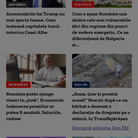
ADEVĂRUL
PLAYTECH
Amenințările lui Trump nu
Cum a ajuns România una
mai sperie lumea. Cum
dintre cele mai vulnerabile
tratează capitalele lumii
țări din regiune din punct
retorica Casei Albe
de vedere energetic. Ce ne
diferențiază de Bulgaria
și...
NEWSWEEK
DIGI FM
România poate ajunge
„Anna, ţine-ţi prostul
vineri în „junk”. Economist:
acasă!" Reacţii după ce un
Indexarea pensiilor ar
bărbat a desenat o
putea fi anulată. Salariile,
declaraţie de dragoste pe o
reduse
stâncă, în Transfăgărăşan
Descarcă aplicația Digi FM