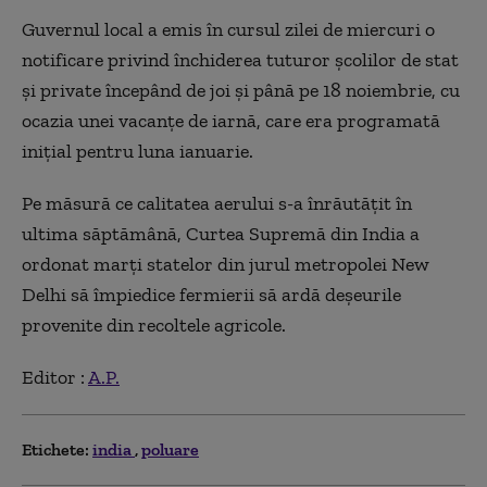
Guvernul local a emis în cursul zilei de miercuri o
notificare privind închiderea tuturor şcolilor de stat
şi private începând de joi şi până pe 18 noiembrie, cu
ocazia unei vacanţe de iarnă, care era programată
iniţial pentru luna ianuarie.
Pe măsură ce calitatea aerului s-a înrăutăţit în
ultima săptămână, Curtea Supremă din India a
ordonat marţi statelor din jurul metropolei New
Delhi să împiedice fermierii să ardă deşeurile
provenite din recoltele agricole.
Editor :
A.P.
Etichete:
india
poluare