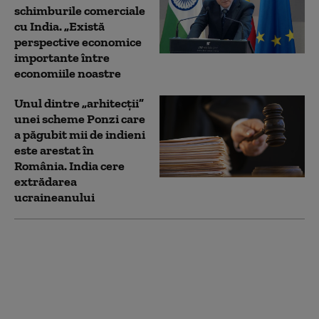
schimburile comerciale
cu India. „Există
perspective economice
importante între
economiile noastre
Unul dintre „arhitecții”
unei scheme Ponzi care
a păgubit mii de indieni
este arestat în
România. India cere
extrădarea
ucraineanului
Președinta Indiei vine
în România. Nicușor
Dan o primește la
Cotroceni în prima
vizită de stat după mai