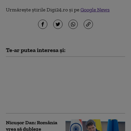
Urmărește știrile Digi24.ro și pe
Google News
Te-ar putea interesa și:
Portul Constanța, în
centrul discuțiilor
dintre Bolojan și
președinta Indiei.
România vrea să
dubleze schimburile
comerciale
Nicușor Dan: România
vrea să dubleze