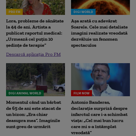
PRO FM
DIGI WORLD
Lora, probleme de sănătate
Așa arată cu adevărat
la 44 de ani. Artista a
Soarele. Cele mai detaliate
publicat raportul medical:
imagini realizate vreodată
„Urmează cel puțin 10
dezvăluie un fenomen
ședințe de terapie”
spectaculos
Descarcă aplicația Pro FM
DIGI ANIMAL WORLD
FILM NOW
Momentul când un bărbat
Antonio Banderas,
de 65 de ani este atacat de
declarație surpriză despre
un bizon: „Era chiar
infarctul care i-a schimbat
deasupra mea”. Imaginile
viața: „Cel mai bun lucru
sunt greu de urmărit
care mi s-a întâmplat
vreodată”