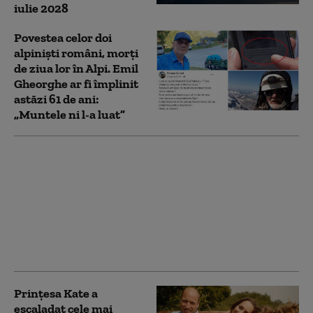
iulie 2028
Povestea celor doi
alpiniști români, morți
de ziua lor în Alpi. Emil
Gheorghe ar fi împlinit
astăzi 61 de ani:
„Muntele ni l-a luat”
Covor alb de grindină
pe Vârful Omu,
temperaturile au
coborât sub 0 grade.
Recomandări pentru
turiștii care merg pe
munte
Prințesa Kate a
escaladat cele mai