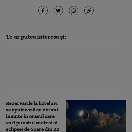
Te-ar putea interesa și:
Prima ninsoare din
ultimii 15 ani într-o
capitală, în august:
„Incredibil! Ce mod
grozav de a schimba
cursul unei zile”
Rezervările la hoteluri
se epuizează cu doi ani
înainte în oraşul care
va fi punctul central al
eclipsei de Soare din 22