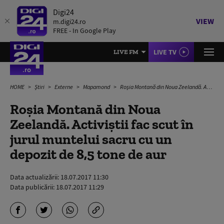
Digi24
VIEW
m.digi24.ro
FREE - In Google Play
LIVE TV
LIVE FM
HOME
Știri
Externe
Mapamond
Roșia Montană din Noua Zeelandă. Activiștii fac scut în jurul muntelui sacru cu un depozit de 8,5 tone de aur
Roșia Montană din Noua
Zeelandă. Activiștii fac scut în
jurul muntelui sacru cu un
depozit de 8,5 tone de aur
Data actualizării:
18.07.2017 11:30
Data publicării:
18.07.2017 11:29