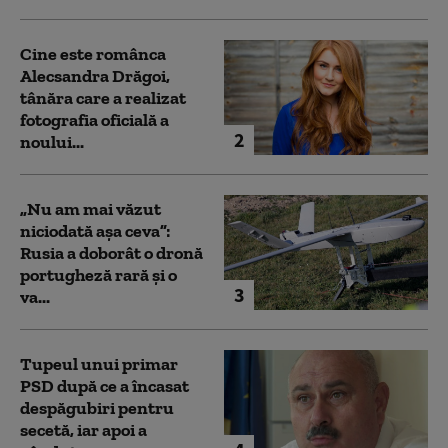
Cine este românca
Alecsandra Drăgoi,
tânăra care a realizat
fotografia oficială a
2
noului...
„Nu am mai văzut
niciodată așa ceva”:
Rusia a doborât o dronă
portugheză rară și o
3
va...
Tupeul unui primar
PSD după ce a încasat
despăgubiri pentru
secetă, iar apoi a