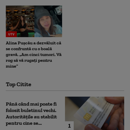
UTV
Alina Pușcău a dezvăluit că
se confruntă cu o boală
gravă. „Am cinci tumori. Vă
rog să vă rugați pentru
mine”
Top Citite
Până când mai poate fi
folosit buletinul vechi.
Autoritățile au stabilit
pentru cine se...
1