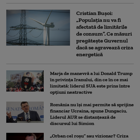
Cristian Bușoi:
„Populația nu va fi
afectată de limitările
de consum”. Ce măsuri
pregătește Guvernul
dacă se agravează criza
energetică
Marja de manevră a lui Donald Trump
în privința Iranului, din ce în ce mai
limitată: liderul SUA este prins între
opțiuni neatractive
România nu își mai permite să sprijine
financiar Ucraina, spune Dungaciu.
Liderul AUR se distanțează de
discursul lui Simion
„Orban cel roșu” sau vizionar? Criza