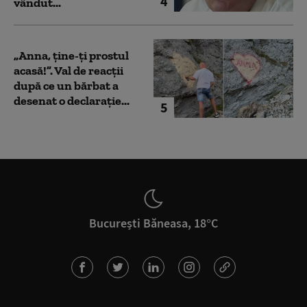
4
vândut...
„Anna, ţine-ţi prostul
acasă!”. Val de reacții
după ce un bărbat a
desenat o declarație...
5
București Băneasa, 18°C