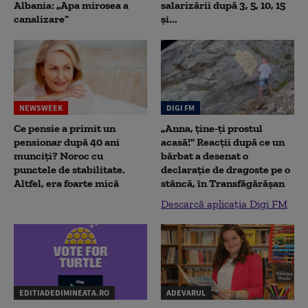
Albania: „Apa mirosea a
salarizării după 3, 5, 10, 15
canalizare”
și...
NEWSWEEK
DIGI FM
Ce pensie a primit un
„Anna, ţine-ţi prostul
pensionar după 40 ani
acasă!" Reacţii după ce un
munciți? Noroc cu
bărbat a desenat o
punctele de stabilitate.
declaraţie de dragoste pe o
Altfel, era foarte mică
stâncă, în Transfăgărăşan
Descarcă aplicația Digi FM
EDITIADEDIMINEATA.RO
ADEVARUL