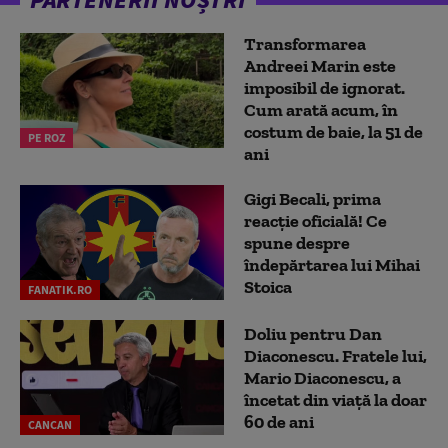
Transformarea
Andreei Marin este
imposibil de ignorat.
Cum arată acum, în
costum de baie, la 51 de
PE ROZ
ani
Gigi Becali, prima
reacție oficială! Ce
spune despre
îndepărtarea lui Mihai
Stoica
FANATIK.RO
Doliu pentru Dan
Diaconescu. Fratele lui,
Mario Diaconescu, a
încetat din viață la doar
60 de ani
CANCAN