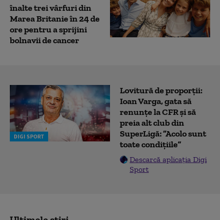
înalte trei vârfuri din
Marea Britanie în 24 de
ore pentru a sprijini
bolnavii de cancer
Lovitură de proporții:
Ioan Varga, gata să
renunțe la CFR și să
preia alt club din
SuperLigă: ”Acolo sunt
DIGI SPORT
toate condițiile”
Descarcă aplicația Digi
Sport
Ultimele știri