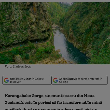
Foto: Shutterstock
Urmărește
Digi24
în Google
Adaugă
Digi24
ca sursă preferată în
Discover
Google
Karangahake Gorge, un munte sacru din Noua
Zeelandă, este în pericol să fie transformat în mină
auriferă, după ce o companie a descoperit aici un