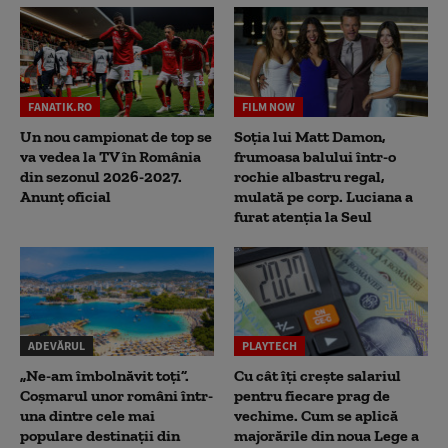
FANATIK.RO
FILM NOW
Un nou campionat de top se
Soția lui Matt Damon,
va vedea la TV în România
frumoasa balului într-o
din sezonul 2026-2027.
rochie albastru regal,
Anunț oficial
mulată pe corp. Luciana a
furat atenția la Seul
ADEVĂRUL
PLAYTECH
„Ne-am îmbolnăvit toți”.
Cu cât îți crește salariul
Coșmarul unor români într-
pentru fiecare prag de
una dintre cele mai
vechime. Cum se aplică
populare destinații din
majorările din noua Lege a