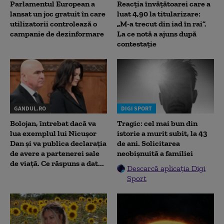
Parlamentul European a
Reacția învățătoarei care a
lansat un joc gratuit în care
luat 4,90 la titularizare:
utilizatorii controlează o
„M-a trecut din iad în rai”.
campanie de dezinformare
La ce notă a ajuns după
contestație
GANDUL.RO
DIGI SPORT
Bolojan, întrebat dacă va
Tragic: cel mai bun din
lua exemplul lui Nicușor
istorie a murit subit, la 43
Dan și va publica declarația
de ani. Solicitarea
de avere a partenerei sale
neobișnuită a familiei
de viață. Ce răspuns a dat...
Descarcă aplicația Digi
Sport