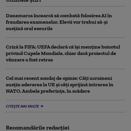
Danemarca încearcă să combată folosirea AI în
fraudarea examenelor. Elevii vor trebui să-şi
susţină oral eseurile
Criză la FIFA: UEFA declară că îşi menţine boicotul
privind Cupele Mondiale, chiar dacă proiectul de
vânzare a fost retras
Cel mai recent sondaj de opinie: Câți ucraineni
susțin aderarea la UE și câți sprijină intrarea în
NATO. Ambele preferințe, în scădere
CITEȘTE MAI MULTE
Recomandările redacţiei