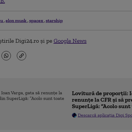
.B.
iu
elon musk
spacex
starship
tirile Digi24.ro și pe
Google News
Lovitură de proporții: 
renunțe la CFR și să pre
SuperLigă: ”Acolo sunt 
Descarcă aplicația Digi Sp