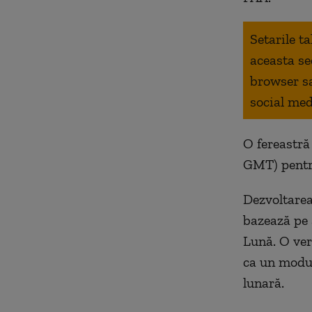
Setarile t
aceasta se
browser s
social med
O fereastră
GMT) pentru
Dezvoltarea
bazează pe 
Lună. O ver
ca un modul
lunară.