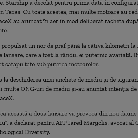
ie, Starship a decolat pentru prima dată în configuraţ
n Texas. Cu toate acestea, mai multe motoare au ceda
aceX au aruncat în aer în mod deliberat racheta dup
te.
 propulsat un nor de praf până la câţiva kilometri la
 lansare, care a fost la rândul ei puternic avariată. B
st catapultate sub puterea motoarelor.
s la deschiderea unei anchete de mediu şi de siguran
i multe ONG-uri de mediu şi-au anunţat intenţia de 
aceX.
că această a doua lansare va provoca din nou daune
u”, a declarat pentru AFP Jared Margolis, avocat al
iological Diversity.