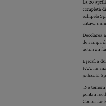
La 20 april
completă di
echipele Sp
câteva minu
Decolarea a
de rampa de
beton au fo
Eşecul a du
FAA, iar ma
judecată Sp
„Ne temem 
pentru medi
Center for B