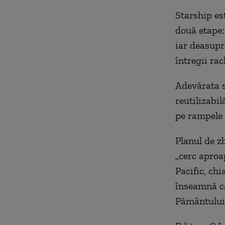
Starship es
două etape:
iar deasupr
întregii rac
Adevărata s
reutilizabil
pe rampele l
Planul de zb
„cerc aproa
Pacific, chi
înseamnă că
Pământului, 