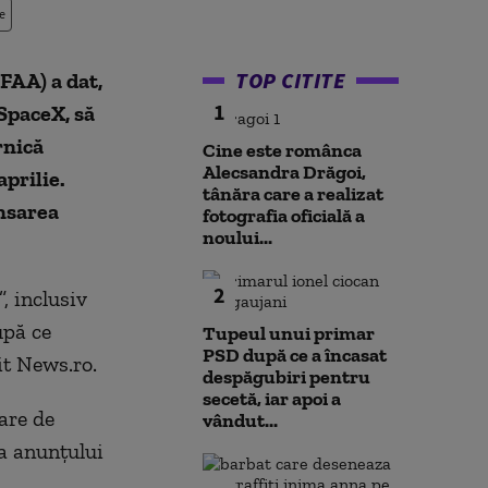
e
TOP CITITE
FAA) a dat,
1
SpaceX, să
rnică
Cine este românca
Alecsandra Drăgoi,
prilie.
tânăra care a realizat
nsarea
fotografia oficială a
noului...
2
, inclusiv
upă ce
Tupeul unui primar
PSD după ce a încasat
vit News.ro.
despăgubiri pentru
secetă, iar apoi a
are de
vândut...
ma anunţului