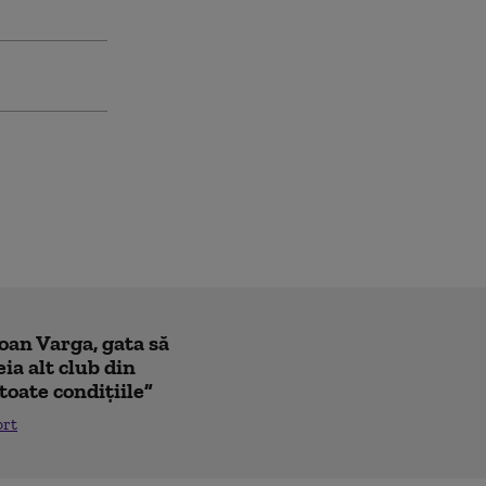
Ioan Varga, gata să
ia alt club din
toate condițiile”
ort