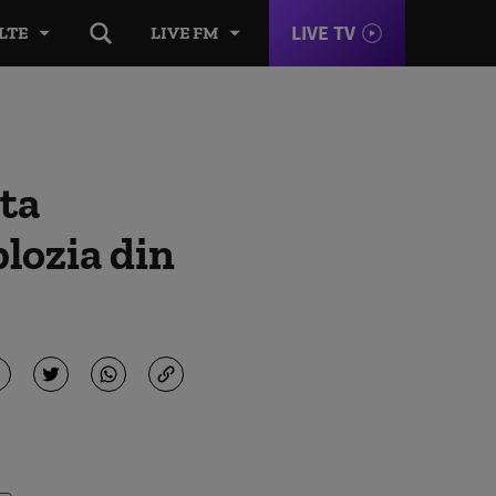
LIVE TV
LTE
LIVE FM
eta
plozia din