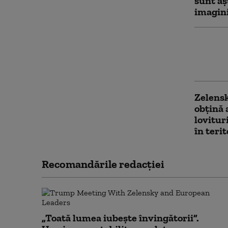
sunt aș
imagin
O rache
izbi de
avea lo
Zelensk
obțină 
lovitur
în teri
Recomandările redacţiei
„Toată lumea iubește învingătorii”.