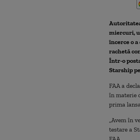
Autoritatea
miercuri, u
încerce o a
rachetă con
Într-o post
Starship pe
FAA a declar
în materie 
prima lansa
„Avem în ve
testare a S
FAA.