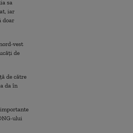
ia sa
t, iar
ă doar
 nord-vest
ucăţi de
ţă de către
a da în
 importante
 ONG-ului