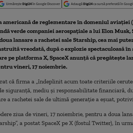
Urmărește
Digi24
în Google Discover
Adaugă
Digi24
ca sursă preferată în Googl
 americană de reglementare în domeniul aviaţiei (
ndă verde companiei aerospaţiale a lui Elon Musk, 
 doua lansare a rachetei sale Starship, cea mai pute
struită vreodată, după o explozie spectaculoasă în a
are pe platforma X, SpaceX anunță că pregătește la
ntru vineri, 17 noiembrie.
at că firma a „îndeplinit acum toate criteriile cerute”
de siguranţă, mediu şi responsabilitate financiară, d
re a rachetei sale de ultimă generaţie a eşuat, potri
dere ziua de vineri, 17 noiembrie, pentru a doua lans
tarship”, a postat SpaceX pe X (fostul Twitter), în ur