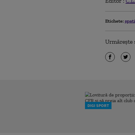
Editor :
C.L
Etichete:
spat
Urmărește ș
DIGI SPORT