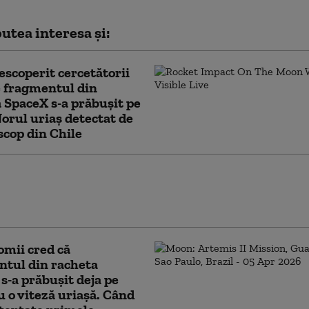
utea interesa și:
escoperit cercetătorii
 fragmentul din
 SpaceX s-a prăbușit pe
orul uriaș detectat de
scop din Chile
le SpaceX se prăbuşesc după explozia
elilor pentru AI şi apropierea termenului la
piră restricţiile de vânzare
mii cred că
ntul din racheta
s-a prăbușit deja pe
u o viteză uriașă. Când