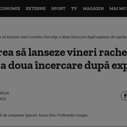
CONOMIE
EXTERNE
SPORT
TV
MAGAZIN
MAI MU
 să lanseze vineri racheta Starship, a doua încercare după explozia din aprilie
ea să lanseze vineri rach
 a doua încercare după ex
 09:24
9:22
tă de compania SpaceX. Sursa foto: Profimedia Images