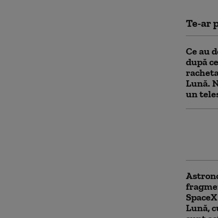
Te-ar p
Ce au d
după ce
racheta
Lună. N
un tele
Acţiuni
cheltui
care ex
Astrono
fragme
SpaceX 
Lună, c