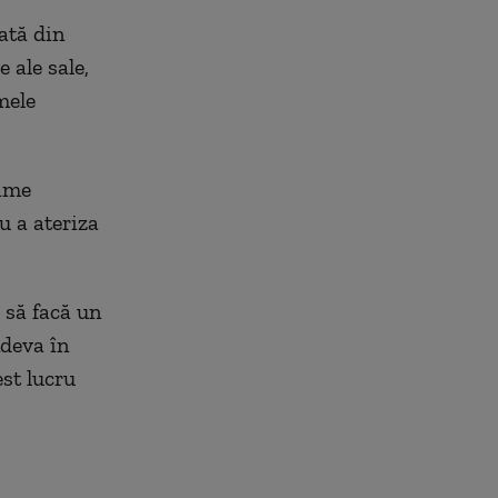
ată din
 ale sale,
mele
gime
ru a ateriza
a să facă un
ndeva în
est lucru