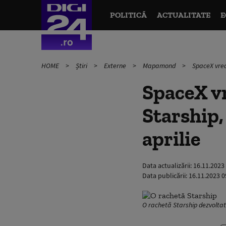
POLITICĂ
ACTUALITATE
E
HOME
Știri
Externe
Mapamond
SpaceX vrea
SpaceX vr
Starship,
aprilie
Data actualizării:
16.11.2023
Data publicării:
16.11.2023 0
O rachetă Starship dezvolta