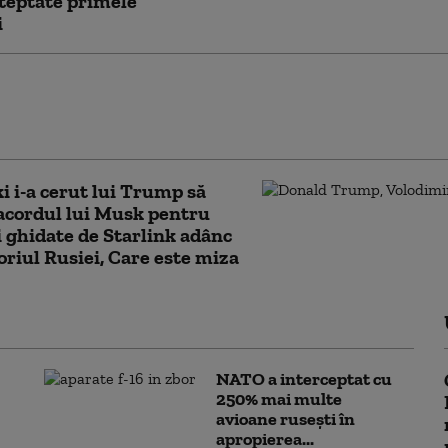
teptate primele
i
tă SpaceX scăpată de sub control se va
 Lună cu peste 8.700 km/h. Când va
c impactul
i i-a cerut lui Trump să
acordul lui Musk pentru
i ghidate de Starlink adânc
toriul Rusiei, Care este miza
NATO a interceptat cu
250% mai multe
avioane rusești în
apropierea...