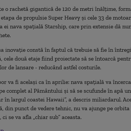
te o rachetă gigantică de 120 de metri înălţime, form
 etapa de propulsie Super Heavy şi cele 33 de motoare
a ei nava spaţială Starship, care prin extensie dă nu
hete.
a inovaţie constă în faptul că trebuie să fie în între
ă, cele două etaje fiind proiectate să se întoarcă pent
or de lansare - reducând astfel costurile.
or va fi acelaşi ca în aprilie: nava spaţială va încerc
pe complet al Pământului şi să se scufunde în apă u
ar în largul coastei Hawaii”, a descris miliardarul. Ac
, din punct de vedere tehnic, nu va ajunge pe orbita
ci se va afla „chiar sub” aceasta.