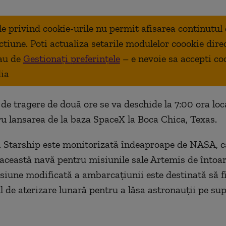
ale privind cookie-urile nu permit afisarea continutul
ctiune. Poti actualiza setarile modulelor coookie dire
au de
Gestionați preferințele
– e nevoie sa accepti co
ia
 de tragere de două ore se va deschide la 7:00 ora loc
 lansarea de la baza SpaceX la Boca Chica, Texas.
 Starship este monitorizată îndeaproape de NASA, c
această navă pentru misiunile sale Artemis de întoar
siune modificată a ambarcaţiunii este destinată să fi
 de aterizare lunară pentru a lăsa astronauţii pe su