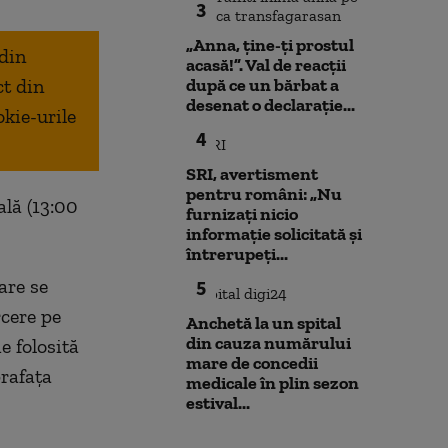
3
„Anna, ţine-ţi prostul
 din
acasă!”. Val de reacții
ct din
după ce un bărbat a
desenat o declarație...
okie-urile
4
SRI, avertisment
pentru români: „Nu
ală (13:00
furnizați nicio
informație solicitată și
întrerupeți...
are se
5
cere pe
Anchetă la un spital
din cauza numărului
e folosită
mare de concedii
prafaţa
medicale în plin sezon
estival...