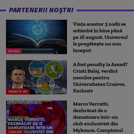
PARTENERII NOȘTRI
Viața acestor 3 zodii se
schimbă în bine până
pe 16 august. Universul
le pregătește un nou
început
PE ROZ
A fost penalty la Assad?
Cristi Balaj, verdict
nemilos pentru
Universitatea Craiova.
Exclusiv
FANATIK.RO
Marco Verratti,
dezbrăcat de o
dansatoare într-un
club exclusivist din
Mykonos. Campionul
CANCAN