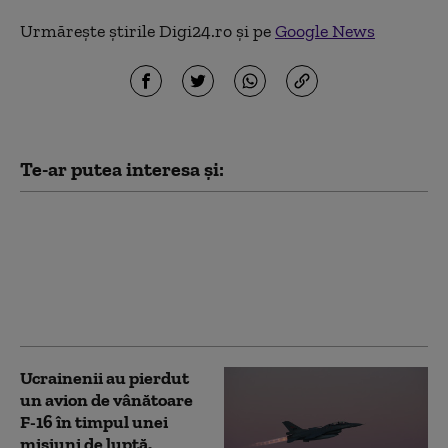
Urmărește știrile Digi24.ro și pe
Google News
Te-ar putea interesa și:
Un avion F-35 s-a
prăbușit lângă o bază
militară din California:
pilotul a reușit să se
catapulteze
Ucrainenii au pierdut
un avion de vânătoare
F-16 în timpul unei
misiuni de luptă.