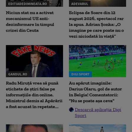
EDITIADEDIMINEATA.RO
ADEVARUL
Niciun stat nu a activat
Eclipsa de Soare din 12
mecanismul UE anti-
august 2026, spectacol rar
dezinformare în timpul
la apus. Adrian Șonka: „O
crizei din Ceuta
imagine pe care poate nu o
vezi niciodată în viață”
GANDUL.RO
DIGI SPORT
Radu Miruţă vrea să pună
Au apărut imaginile:
etichete de știri false pe
Darius Olaru, gol de autor
informațiile din online.
în Belgia! Comentatorii:
Ministrul demis al Apărării
"Nu se poate așa ceva"
a fost acuzat în repetate...
Descarcă aplicația Digi
Sport