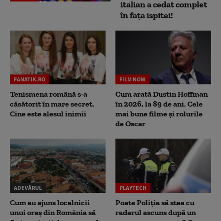
italian a cedat complet
în fața ispitei!
FANATIK.RO
FILM NOW
Tenismena română s-a
Cum arată Dustin Hoffman
căsătorit în mare secret.
în 2026, la 89 de ani. Cele
Cine este alesul inimii
mai bune filme și rolurile
de Oscar
ADEVĂRUL
PLAYTECH
Cum au ajuns localnicii
Poate Poliția să stea cu
unui oraș din România să
radarul ascuns după un