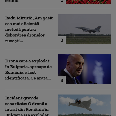
studiu
Radu Miruță: „Am găsit
cea mai eficientă
metodă pentru
doborârea dronelor
2
rusești...
Drona care a explodat
în Bulgaria, aproape de
România, a fost
identificată. Ce arată...
3
Incident grav de
securitate: O dronă a
intrat din România în
Bulgaria şi a explodat