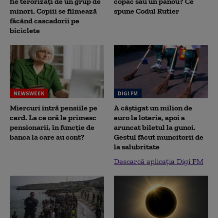
fie terorizați de un grup de
copac sau un panou? Ce
minori. Copiii se filmează
spune Codul Rutier
făcând cascadorii pe
biciclete
NEWSWEEK
DIGI FM
Miercuri intră pensiile pe
A câștigat un milion de
card. La ce oră le primesc
euro la loterie, apoi a
pensionarii, în funcție de
aruncat biletul la gunoi.
banca la care au cont?
Gestul făcut muncitorii de
la salubritate
Descarcă aplicația Digi FM