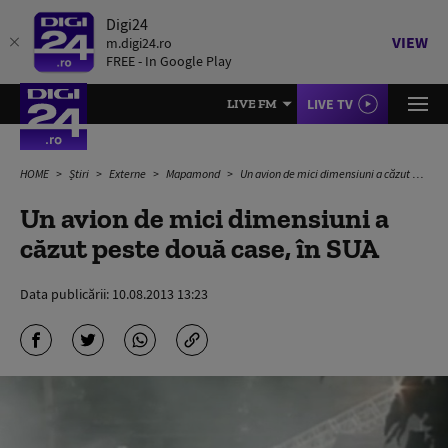
Digi24
VIEW
m.digi24.ro
FREE - In Google Play
LIVE TV
LIVE FM
HOME
Știri
Externe
Mapamond
Un avion de mici dimensiuni a căzut peste două case, în SUA
Un avion de mici dimensiuni a
căzut peste două case, în SUA
Data publicării:
10.08.2013 13:23