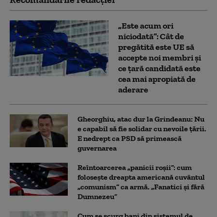
„Este acum ori
niciodată”: Cât de
pregătită este UE să
accepte noi membri și
ce țară candidată este
cea mai apropiată de
aderare
Gheorghiu, atac dur la Grindeanu: Nu
e capabil să fie solidar cu nevoile țării.
E nedrept ca PSD să primească
guvernarea
Reîntoarcerea „panicii roșii”: cum
folosește dreapta americană cuvântul
„comunism” ca armă. „Fanatici și fără
Dumnezeu”
Cum se scurg bani din sistemul de