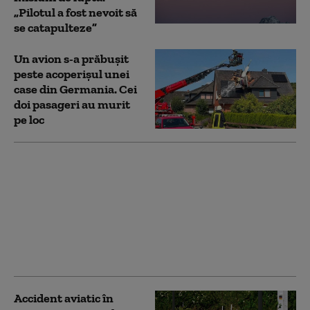
„Pilotul a fost nevoit să
se catapulteze”
Un avion s-a prăbușit
peste acoperișul unei
case din Germania. Cei
doi pasageri au murit
pe loc
Preşedintele SUA a
publicat un videoclip
generat de IA în care
apare ca doctor care
vindecă „sindromul
delirant anti-Trump” la
vedete
Accident aviatic în