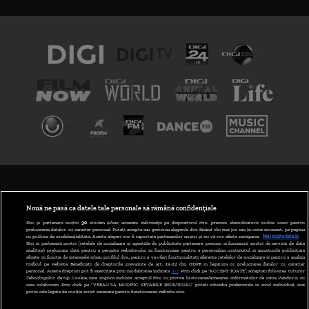
TERMENI ȘI CONDIȚII
POLITICA DE CONFIDENȚIALITATE
Nouă ne pasă ca datele tale personale să rămână confidențiale
Noi și partenerii noștri
30
stocăm și/sau accesăm informații pe dispozitivul dvs., precum identificatorii cookie unici pentru
prelucrarea datelor cu caracter personal. Puteți accepta sau gestiona alegerile dvs. făcând clic mai jos sau în orice moment, pe pagina
ABONARE DIGI TV
cu politica de confidențialitate. Aceste alegeri vor fi raportate partenerilor noștri și nu vă vor afecta navigarea.
Mai multe detalii
Noi si partenerii nostri (retelele de socializare si agentiile de publicitate partenere, precum si furnizorii nostri de servicii de date
analitice) prelucram date pentru a permite website-ului sa functioneze, pentru a personaliza continutul si anunturile publicitare
GESTIONAȚI PREFERINȚELE
afisate in functie de interesele si/sau profilul dvs., pentru a va oferi functionalitati aferente retelelor de socializare si pentru a analiza
traficul pe website. Beneficiati de drepturile prevazute de art. 15-22 din GDPR in legatura cu prelucrarea datelor cu caracter
personal. Aceste drepturi pot fi exercitate prin modalitatea indicata
aici
. Prin click pe “ACCEPT TOATE”, acceptati folosirea tuturor
CODUL DIGI24
Tehnologiilor de tip Cookie, care implica inclusiv acceptul dvs. cu privire la stocarea/accesarea informatiilor de catre Vendor-ii cu
care colaboram. Prin click pe “VREAU SA MODIFIC SETARILE INDIVIDUAL” puteti schimba preferintele in mod individual, mai
putin cele legate de cookie strict necesare pentru functionarea website-ului.
CAMERE WEB