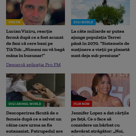
PRO FM
DIGI WORLD
Lucian Viziru, reacție
La câte miliarde ar putea
fermă după ce a fost acuzat
ajunge populația Terrei
de fani că cere bani pe
până în 2070. "Sistemele de
TikTok: „Nimeni nu vă bagă
susținere a vieții pe planetă
mâna în buzunar!”
sunt deja sub presiune"
Descarcă aplicația Pro FM
DIGI ANIMAL WORLD
FILM NOW
Descoperirea făcută de o
Jennifer Lopez a dat cărțile
femeie după ce a salvat un
pe față. Ce o face să
câine care urma sa fie
considere un bărbat cu
eutanasiat. Patrupedul are
adevărat atrăgător: „Noi,