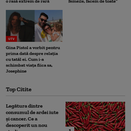
o rasă extrem de rară
femeile, facem de toate”
UTV
Gina Pistol a vorbit pentru
prima dată despre relația
cu tatăl ei. Cum i-a
schimbat viața fiica sa,
Josephine
Top Citite
Legătura dintre
consumul de ardei iute
și cancer. Ce a
descoperit un nou
1