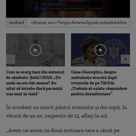
0
embed
seconds
of
48
seconds
Cum se scurg bani din sistemul
Oana Gheorghiu, despre
de sănătate. Șeful CNAS: „De
ambulanța atacată după
unde ne-am dat seama? Au
zvonurile de pe TikTok:
uitat să întrebe dacă pacienții
„Trebuie să existe răspundere
mai sunt în viață”
pentru dezinformare”
În accident au murit pilotul avionului şi doi copii, în
vârstă de un an, respectiv de 13, aflaţi la sol.
„
Avem un avion cu două motoare care a căzut pe