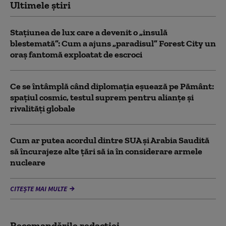
Ultimele știri
Stațiunea de lux care a devenit o „insulă
blestemată”: Cum a ajuns „paradisul” Forest City un
oraș fantomă exploatat de escroci
Ce se întâmplă când diplomația eșuează pe Pământ:
spațiul cosmic, testul suprem pentru alianțe și
rivalități globale
Cum ar putea acordul dintre SUA și Arabia Saudită
să încurajeze alte țări să ia în considerare armele
nucleare
CITEȘTE MAI MULTE
Recomandările redacţiei