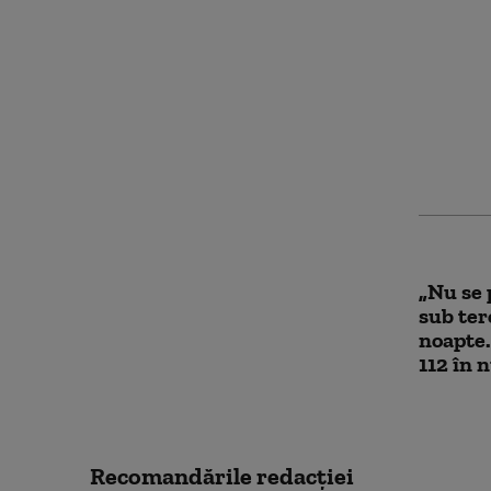
„Foarte
m-au at
teroriz
dau târ
hrană
„Nu se 
sub tero
noapte.
112 în 
Recomandările redacţiei