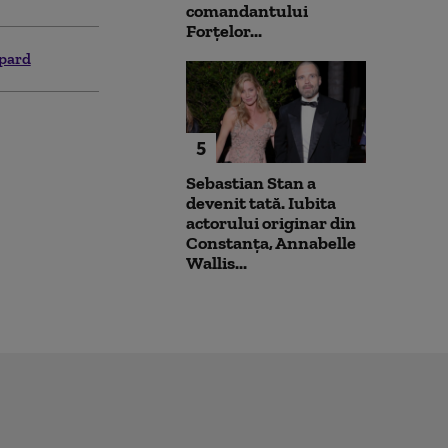
comandantului
Forțelor...
opard
5
Sebastian Stan a
devenit tată. Iubita
actorului originar din
Constanța, Annabelle
Wallis...