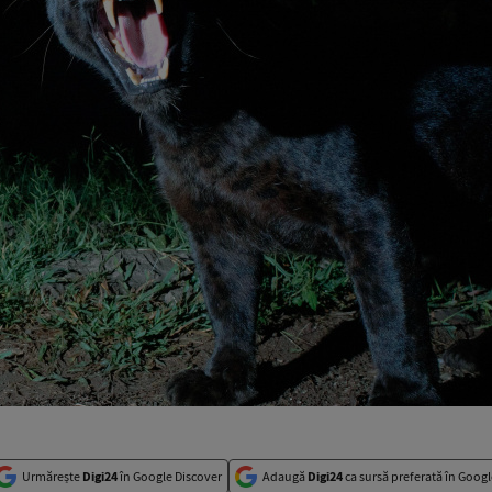
Urmărește
Digi24
în Google Discover
Adaugă
Digi24
ca sursă preferată în Googl