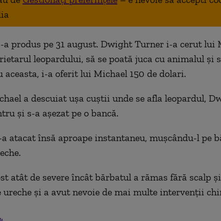
ia
s-a produs pe 31 august. Dwight Turner i-a cerut lui
ietarul leopardului, să se poată juca cu animalul şi s
 aceasta, i-a oferit lui Michael 150 de dolari.
hael a descuiat uşa cuştii unde se afla leopardul, D
tru şi s-a aşezat pe o bancă.
-a atacat însă aproape instantaneu, muşcându-l pe b
reche.
st atât de severe încât bărbatul a rămas fără scalp şi
 ureche şi a avut nevoie de mai multe intervenţii chi
.