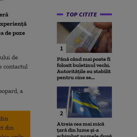
TOP CITITE
teră
„experienţă
ea de poze
1
ului de
Până când mai poate fi
folosit buletinul vechi.
s contactul
Autoritățile au stabilit
pentru cine se...
leopard, a
2
 din
A treia cea mai mică
ct din
țară din lume și-a
schimbat numele după
okie-urile