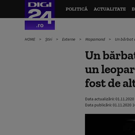
POLITICĂ
ACTUALITATE
E
HOME
Știri
Externe
Mapamond
Un bărbat a
Un bărbat 
un leopar
fost de a
Data actualizării:
01.11.2020
Data publicării:
01.11.2020 1