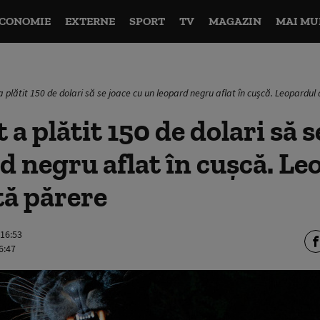
CONOMIE
EXTERNE
SPORT
TV
MAGAZIN
MAI MU
 plătit 150 de dolari să se joace cu un leopard negru aflat în cuşcă. Leopardul 
a plătit 150 de dolari să s
d negru aflat în cuşcă. Le
ltă părere
 16:53
6:47