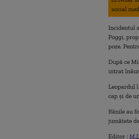
social med
Incidentul 
Poggi, propr
poze. Pentru
După ce Mic
intrat înăun
Leopardul l
cap şi de u
Rănile au fo
jumătate de
Editor :
M.L