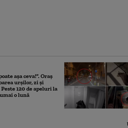
 periculoși! De două ori
acat”. Oraș întreg
at de urși. Animalele
coale, în căutare de
poate așa ceva!”. Oraș
area urșilor, zi și
 Peste 120 de apeluri la
numai o lună