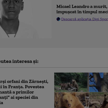
Micael Leandro a murit, 
împușcat în timpul mec
Descarcă aplicația Digi Spor
utea interesa și:
rși orfani din Zărnești,
i în Franța. Povestea
antă a primilor
nți” ai speciei din
ia