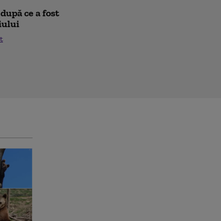
după ce a fost
iului
t