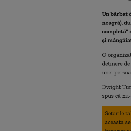
Un bărbat d
neagră), du
completă” c
şi mângâiat
O organizaţ
deţinere de
unei persoa
Dwight Turn
spus că nu-
Setarile t
aceasta se
browser s