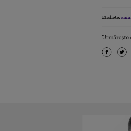
Etichete:
anim
Urmărește ș