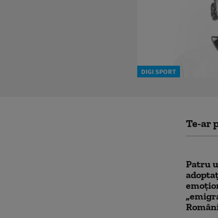
DIGI SPORT
Te-ar p
Patru u
adoptaț
emoțion
„emigra
Român