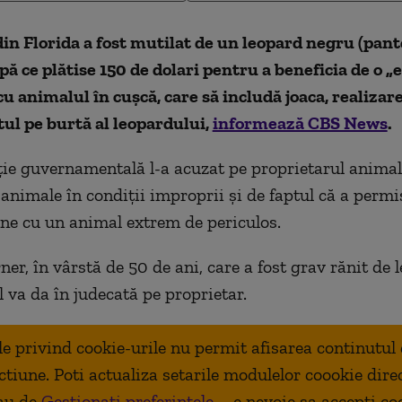
in Florida a fost mutilat de un leopard negru (pan
pă ce plătise 150 de dolari pentru a beneficia de o 
u animalul în cuşcă, care să includă joaca, realizar
ul pe burtă al leopardului,
informează CBS News
.
ie guvernamentală l-a acuzat pe proprietarul animal
 animale în condiţii improprii şi de faptul că a permi
ne cu un animal extrem de periculos.
er, în vârstă de 50 de ani, care a fost grav rănit de 
l va da în judecată pe proprietar.
ale privind cookie-urile nu permit afisarea continutul
ctiune. Poti actualiza setarile modulelor coookie dire
au de
Gestionați preferințele
– e nevoie sa accepti co