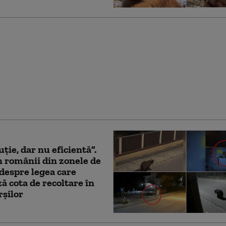
ul în care un leopard
t într-un magazin de
 alcoolice din India
uție, dar nu eficientă”.
 românii din zonele de
despre legea care
ă cota de recoltare în
rșilor