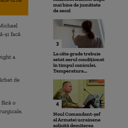
mai bine de jumătate
de secol
 Michael
ă-şi facă
3
La câte grade trebuie
wight a
setat aerul condiționat
în timpul caniculei.
Temperatura...
ărbat de
 fără o
4
rurgicale.
Noul Comandant-șef
al Armatei ucrainene
solicită demiterea