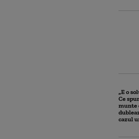
Moment
a intra
băuturi
„E o sol
Ce spun
munte 
dubleaz
cazul u