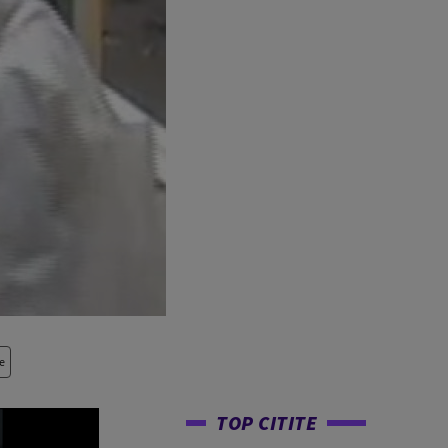
e
TOP CITITE