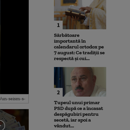
1
Sărbătoare
importantă în
calendarul ortodox pe
7 august: Ce tradiții se
respectă și cui...
2
Tupeul unui primar
PSD după ce a încasat
despăgubiri pentru
secetă, iar apoi a
vândut...