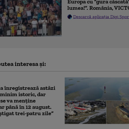
Europa cu ”gura căscată
lumea!”. România, VICT
Descarcă aplicația Digi Spor
utea interesa și:
 înregistrează astăzi
minim istoric, dar
 se va menţine
ar până în 12 august.
tigat trei-patru zile”