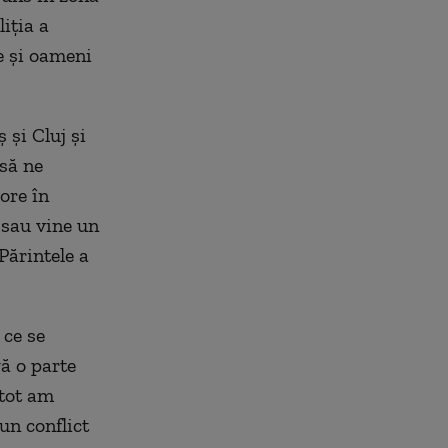
iția a
e și oameni
și Cluj și
 să ne
ore în
 sau vine un
Părintele a
 ce se
ă o parte
 tot am
un conflict