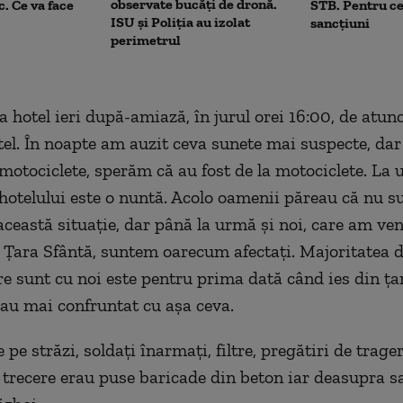
observate bucăți de dronă.
c. Ce va face
STB. Pentru ce
ISU și Poliția au izolat
sancțiuni
perimetrul
a hotel ieri după-amiază, în jurul orei 16:00, de atu
otel. În noapte am auzit ceva sunete mai suspecte, da
 motociclete, sperăm că au fost de la motociclete. La u
 hotelului este o nuntă. Acolo oamenii păreau că nu su
această situație, dar până la urmă și noi, care am ven
Țara Sfântă, suntem oarecum afectați. Majoritatea d
are sunt cu noi este pentru prima dată când ies din ța
s-au mai confruntat cu așa ceva.
pe străzi, soldați înarmați, filtre, pregătiri de trager
 trecere erau puse baricade din beton iar deasupra sa