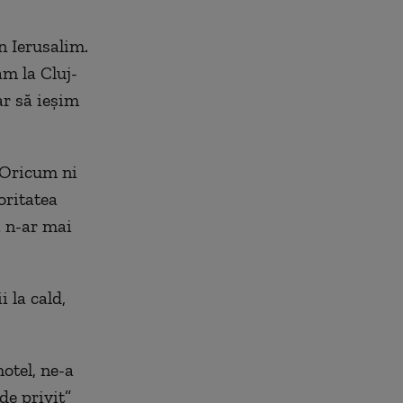
n Ierusalim.
m la Cluj-
ar să ieșim
 Oricum ni
oritatea
i n-ar mai
 la cald,
otel, ne-a
de privit”