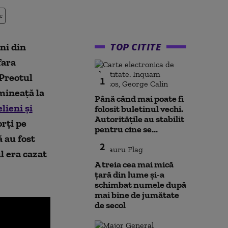
e
TOP CITITE
ni din
fara
Preotul
1
mineață la
Până când mai poate fi
lieni și
folosit buletinul vechi.
Autoritățile au stabilit
rți pe
pentru cine se...
ă au fost
2
l era cazat
A treia cea mai mică
țară din lume și-a
schimbat numele după
mai bine de jumătate
de secol