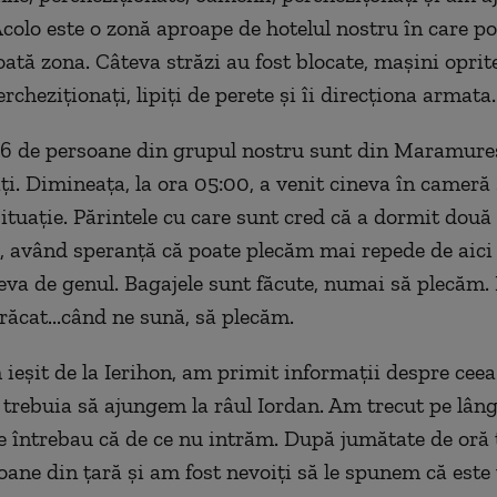
Acolo este o zonă aproape de hotelul nostru în care pol
oată zona. Câteva străzi au fost blocate, mașini oprit
rcheziționați, lipiți de perete și îi direcționa armata.
56 de persoane din grupul nostru sunt din Maramureș 
ți. Dimineața, la ora 05:00, a venit cineva în cameră
situație. Părintele cu care sunt cred că a dormit două 
, având speranță că poate plecăm mai repede de aici
eva de genul. Bagajele sunt făcute, numai să plecăm. 
ăcat...când ne sună, să plecăm.
ieșit de la Ierihon, am primit informații despre ceea
 trebuia să ajungem la râul Iordan. Am trecut pe lâng
se întrebau că de ce nu intrăm. După jumătate de oră
oane din țară și am fost nevoiți să le spunem că este 