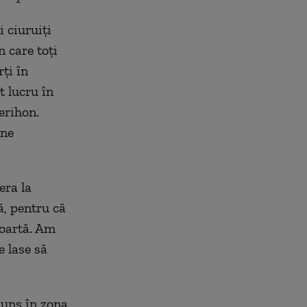
i ciuruiți
 care toți
ți în
t lucru în
erihon.
 ne
era la
ă, pentru că
poartă. Am
e lase să
juns în zona