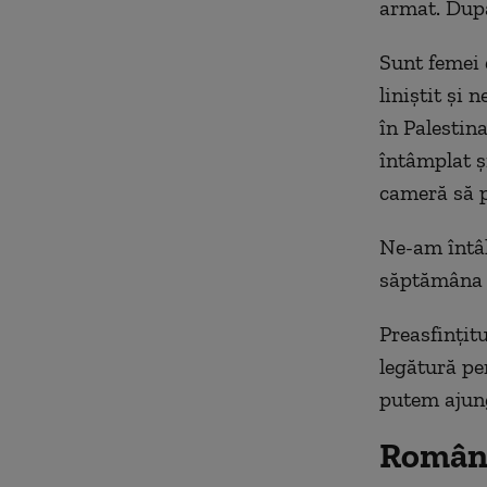
armat. După
Sunt femei 
liniștit și
în Palestina
întâmplat ș
cameră să p
Ne-am întâl
săptămâna 
Preasfințit
legătură per
putem ajung
Români 