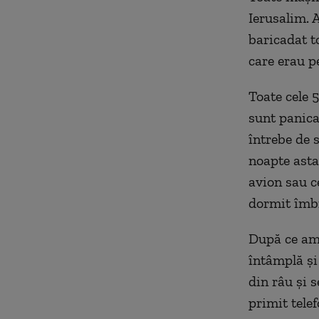
Ierusalim. 
baricadat t
care erau pe
Toate cele 
sunt panica
întrebe de 
noapte asta
avion sau c
dormit îmbr
După ce am 
întâmplă și
din râu și 
primit telef