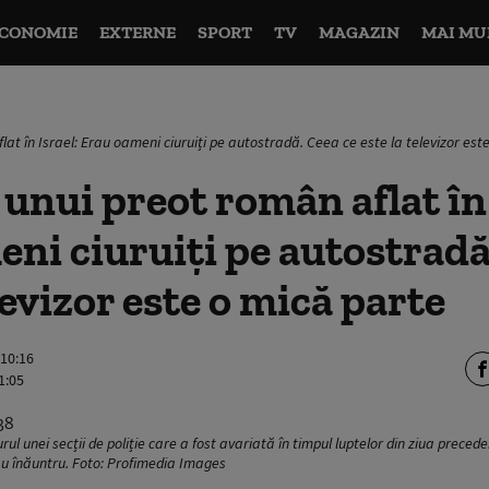
CONOMIE
EXTERNE
SPORT
TV
MAGAZIN
MAI MU
at în Israel: Erau oameni ciuruiți pe autostradă. Ceea ce este la televizor est
unui preot român aflat în 
ni ciuruiți pe autostradă
levizor este o mică parte
 10:16
1:05
rul unei secții de poliție care a fost avariată în timpul luptelor din ziua prece
au înăuntru. Foto: Profimedia Images