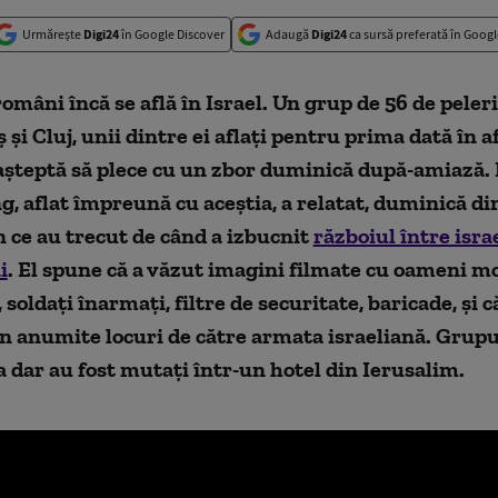
Urmărește
Digi24
în Google Discover
Adaugă
Digi24
ca sursă preferată în Googl
omâni încă se află în Israel. Un grup de 56 de peleri
i Cluj, unii dintre ei aflați pentru prima dată în a
așteptă să plece cu un zbor duminică după-amiază. 
, aflat împreună cu aceștia, a relatat, duminică di
n ce au trecut de când a izbucnit
războiul între israe
i
. El spune că a văzut imagini filmate cu oameni mo
soldați înarmați, filtre de securitate, baricade, și c
în anumite locuri de către armata israeliană. Grupu
a dar au fost mutați într-un hotel din Ierusalim.