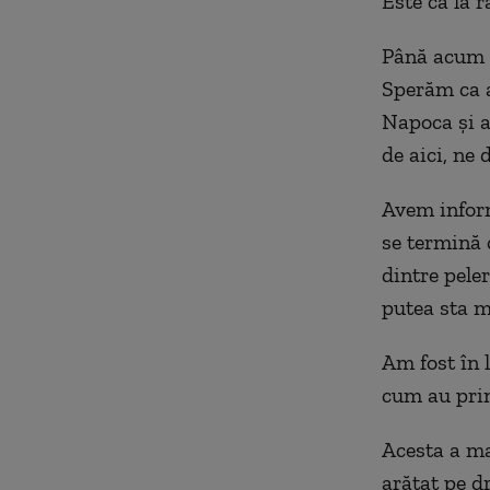
Este ca la r
Până acum n
Sperăm ca a
Napoca și a
de aici, ne 
Avem inform
se termină 
dintre peler
putea sta m
Am fost în 
cum au prim
Acesta a mai
arătat pe d