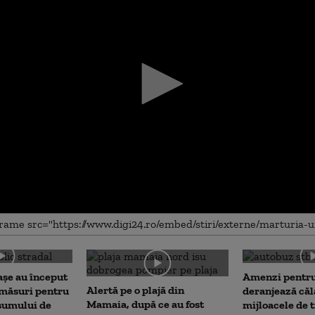
așe au început
Amenzi pentru
me
Alertă pe o plajă din
 măsuri pentru
deranjează călă
Mamaia, după ce au fost
sumului de
mijloacele de 