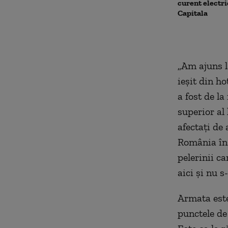
curent electri
Capitala
„Am ajuns l
ieșit din h
a fost de la
superior al
afectați de 
România în 
pelerinii c
aici și nu 
Armata este 
punctele de