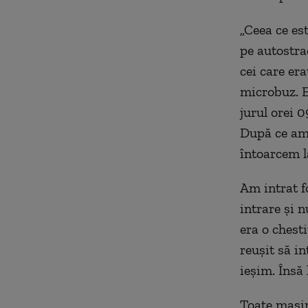
„Ceea ce est
pe autostra
cei care er
microbuz. El
jurul orei 
După ce am 
întoarcem la
Am intrat fo
intrare și n
era o chest
reușit să in
ieșim. Însă
Toate mașin