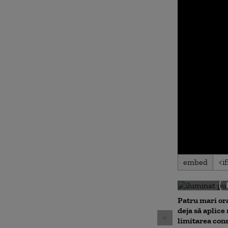
0
embed
seconds
of
7
minutes,
19
Patru mari or
seconds
Volu
deja să aplice
90%
limitarea con