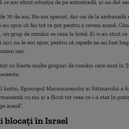
 ce am văzut situația de pe autostradă, și-au dat se
de 70 de ani. Ne-am speriat, dar cei de la ambasadă 
 ne-au spus că fac tot ce pot pentru a reveni acasă. C
, un grup de români se caza la hotel. Ei n-au știut ce
i nici nu le-am spus, pentru că repede ne-au luat bag
utem ieși.
nit cu foarte multe grupuri de români care sunt în Ț
aceasta.
ul Iustin, Episcopul Maramureșului și Sătmarului a fo
manentă cu noi și a făcut tot ceea ce i-a stat în puti
e acasă”.
blocați în Israel