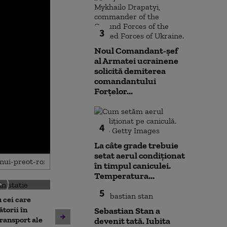
3
Noul Comandant-șef
al Armatei ucrainene
solicită demiterea
comandantului
Forțelor...
4
La câte grade trebuie
setat aerul condiționat
în timpul caniculei.
Temperatura...
5
 cei care
torii în
Sebastian Stan a
Un asistent medical din SUA
Jihadiști infilt
transport ale
devenit tată. Iubita