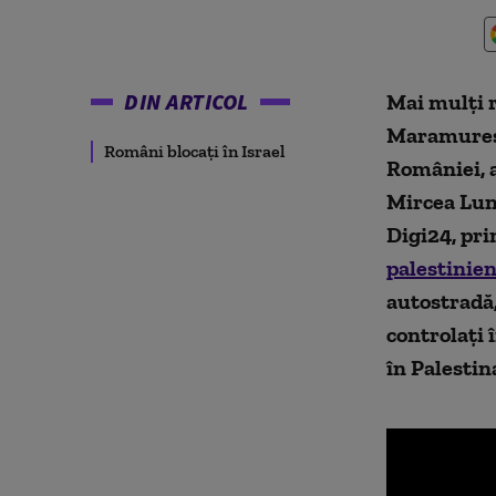
DIN ARTICOL
Mai mulți r
Maramureș ș
Români blocați în Israel
României, 
Mircea Lung
Digi24, pri
palestinien
autostradă, 
controlați 
în Palestin