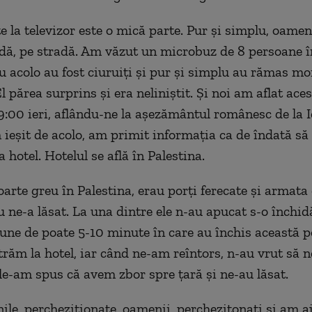
e la televizor este o mică parte. Pur și simplu, oamen
dă, pe stradă. Am văzut un microbuz de 8 persoane în
au acolo au fost ciuruiți și pur și simplu au rămas mor
 părea surprins și era neliniștit. Și noi am aflat aces
09:00 ieri, aflându-ne la așezământul românesc de la I
ieșit de acolo, am primit informația ca de îndată să
 hotel. Hotelul se află în Palestina.
arte greu în Palestina, erau porți ferecate și armata 
u ne-a lăsat. La una dintre ele n-au apucat s-o închid
iune de poate 5-10 minute în care au închis această 
trăm la hotel, iar când ne-am reîntors, n-au vrut să n
 le-am spus că avem zbor spre țară și ne-au lăsat.
ile, percheziționate, oamenii, perchezițonați și am a