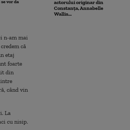
pune la pământ un pacient
migranții ajunș
 se vor da
actorului originar din
violent. Ce nu a știut
Constanța, Annabelle
bărbatul agresiv atunci când
Wallis...
l-a atacat
nci n-am mai
r credem că
n etaj
nt foarte
it din
intre
ră, când vin
i. La
ci cu nisip.