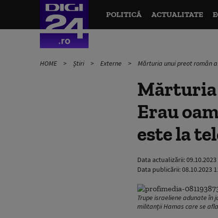
POLITICĂ
ACTUALITATE
E
HOME
Știri
Externe
Mărturia unui preot român afl
Mărturia 
Erau oame
este la te
Data actualizării:
09.10.2023
Data publicării:
08.10.2023 1
Trupe israeliene adunate în ju
militanții Hamas care se afl