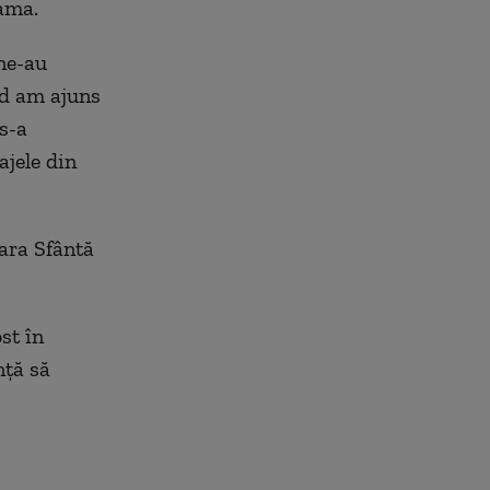
ama.
ne-au
ând am ajuns
 s-a
ajele din
ara Sfântă
st în
nță să