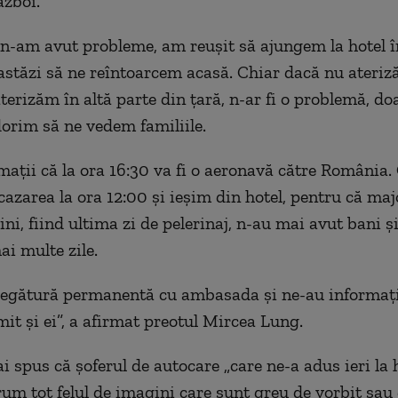
ăzboi.
-am avut probleme, am reușit să ajungem la hotel î
stăzi să ne reîntoarcem acasă. Chiar dacă nu ateriză
terizăm în altă parte din țară, n-ar fi o problemă, do
dorim să ne vedem familiile.
ații că la ora 16:30 va fi o aeronavă către România.
cazarea la ora 12:00 și ieșim din hotel, pentru că maj
ini, fiind ultima zi de pelerinaj, n-au mai avut bani ș
ai multe zile.
legătură permanentă cu ambasada și ne-au informații
it și ei”, a afirmat preotul Mircea Lung.
 spus că șoferul de autocare „care ne-a adus ieri la h
rum tot felul de imagini care sunt greu de vorbit sau 