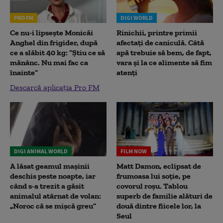
PRO FM
DIGI WORLD
Ce nu-i lipsește Monicăi
Rinichii, printre primii
Anghel din frigider, după
afectați de caniculă. Câtă
ce a slăbit 40 kg: “Știu ce să
apă trebuie să bem, de fapt,
mănânc. Nu mai fac ca
vara și la ce alimente să fim
înainte”
atenți
Descarcă aplicația Pro FM
DIGI ANIMAL WORLD
FILM NOW
A lăsat geamul mașinii
Matt Damon, eclipsat de
deschis peste noapte, iar
frumoasa lui soție, pe
când s-a trezit a găsit
covorul roșu. Tablou
animalul atârnat de volan:
superb de familie alături de
„Noroc că se mișcă greu”
două dintre fiicele lor, la
Seul