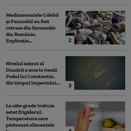
Medicamentele Colebil
și Panzcebil au fost
retrase din farmaciile
din România.
2
Explicația...
Nivelul scăzut al
Dunării a scos la iveală
Podul lui Constantin,
din timpul Imperiului...
3
La câte grade trebuie
setat frigiderul.
Temperatura care
păstrează alimentele
4