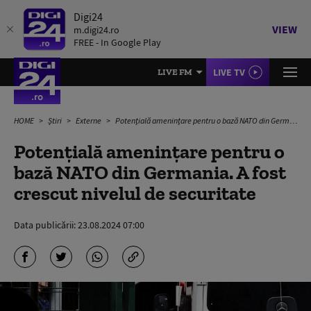
Digi24
VIEW
m.digi24.ro
FREE - In Google Play
LIVE TV
LIVE FM
HOME
Știri
Externe
Potențială amenințare pentru o bază NATO din Germania. A fost crescut nivelul de securitate
Potențială amenințare pentru o
bază NATO din Germania. A fost
crescut nivelul de securitate
Data publicării:
23.08.2024 07:00