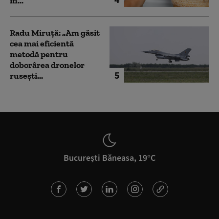
în...
Radu Miruță: „Am găsit
cea mai eficientă
metodă pentru
doborârea dronelor
5
rusești...
București Băneasa, 19°C