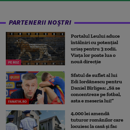
PARTENERII NOȘTRI
Portalul Leului aduce
întâlniri cu potențial
uriaș pentru 3 zodii.
Viața lor poate lua o
nouă direcție
PE ROZ
Sfatul de suflet al lui
Edi Iordănescu pentru
Daniel Bîrligea: „Să se
concentreze pe fotbal,
asta e meseria lui!”
FANATIK.RO
4.000 lei amendă
tuturor românilor care
locuiesc la casă și fac