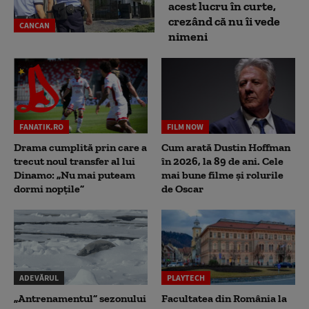
acest lucru în curte,
crezând că nu îi vede
CANCAN
nimeni
FANATIK.RO
FILM NOW
Drama cumplită prin care a
Cum arată Dustin Hoffman
trecut noul transfer al lui
în 2026, la 89 de ani. Cele
Dinamo: „Nu mai puteam
mai bune filme și rolurile
dormi nopțile”
de Oscar
ADEVĂRUL
PLAYTECH
„Antrenamentul” sezonului
Facultatea din România la