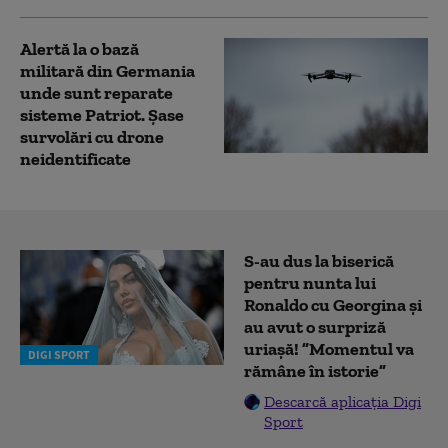
Alertă la o bază
militară din Germania
unde sunt reparate
sisteme Patriot. Șase
survolări cu drone
neidentificate
S-au dus la biserică
pentru nunta lui
Ronaldo cu Georgina și
au avut o surpriză
uriașă! ”Momentul va
DIGI SPORT
rămâne în istorie”
Descarcă aplicația Digi
Sport