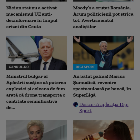
Niciun stat nu a activat
Moody’s a cruțat România.
mecanismul UE anti-
Acum politicienii pot strica
dezinformare în timpul
tot. Avertismentul
crizei din Ceuta
analiștilor
GANDUL.RO
DIGI SPORT
Ministrul bulgar al
Au bătut palma! Marius
Apărării susține că puterea
Șumudică, revenire
exploziei și coloana de fum
spectaculoasă pe bancă, în
arată că drona transporta o
SuperLigă
cantitate semnificativă
Descarcă aplicația Digi
de...
Sport