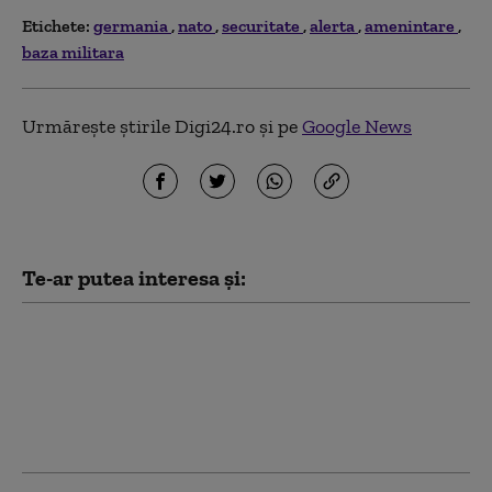
Etichete:
germania
nato
securitate
alerta
amenintare
baza militara
Urmărește știrile Digi24.ro și pe
Google News
Te-ar putea interesa și:
Ce prevede „Acordul de
apărare comună de la
Mecca”, pe care Turcia
îl compară cu Articolul
5 al NATO