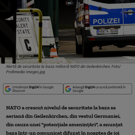
Alertă de securitate la baza militară NATO din Geilenkirchen. Foto/
Profimedia Images.jpg
Urmărește
Digi24
în Google
Adaugă
Digi24
ca sursă preferată în
Discover
Google
NATO a crescut nivelul de securitate la baza sa
aeriană din Geilenkirchen, din vestul Germaniei,
din cauza unei "potenţiale ameninţări", a anunţat
baza într-un comunicat difuzat în noaptea de joi