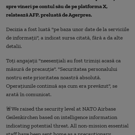
spre vineri pe contul său de pe platforma X,
relatează AFP, preluată de Agerpres.
Decizia a fost luată "pe baza unor date de la serviciile
de informaţii", a indicat sursa citată, fără a da alte
detalii.
Toţi angajaţii "neesenţiali au fost trimişi acasă ca
măsură de precauţie". "Securitatea personalului
nostru este prioritatea noastră absolută.
Operaţiunile continuă aşa cum era prevăzut", se
arată în comunicat.
🚨We raised the security level at NATO Airbase
Geilenkirchen based on intelligence information
indicating potential threat. All non-mission essential
staff have been sent home as a precautionary