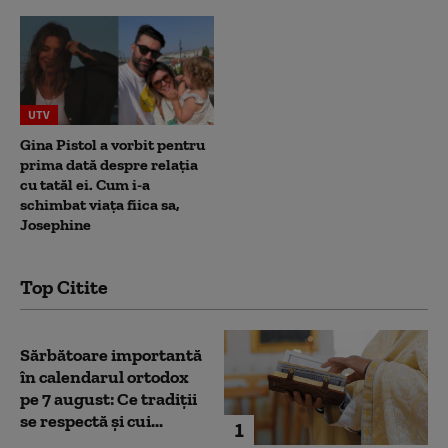
UTV
Gina Pistol a vorbit pentru
prima dată despre relația
cu tatăl ei. Cum i-a
schimbat viața fiica sa,
Josephine
Top Citite
Sărbătoare importantă
în calendarul ortodox
pe 7 august: Ce tradiții
se respectă și cui...
1