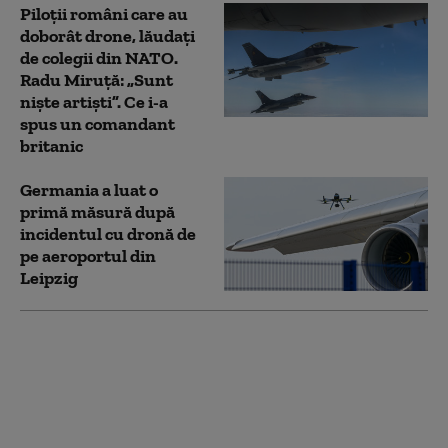
Piloții români care au
doborât drone, lăudați
de colegii din NATO.
Radu Miruță: „Sunt
niște artiști”. Ce i-a
spus un comandant
britanic
Germania a luat o
primă măsură după
incidentul cu dronă de
pe aeroportul din
Leipzig
Alertă MAE: Cod roșu
de risc de incendii în
Valencia.
Recomandările
autorităților