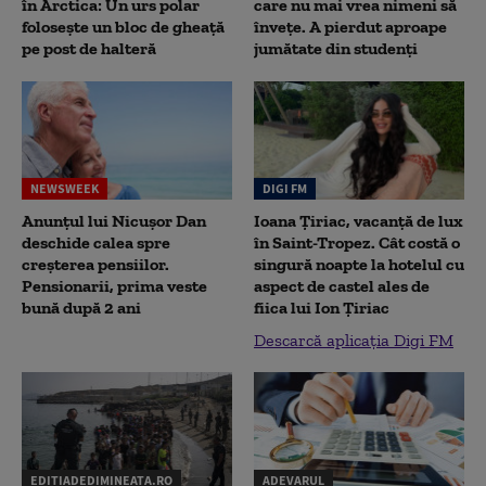
în Arctica: Un urs polar
care nu mai vrea nimeni să
folosește un bloc de gheață
înveţe. A pierdut aproape
pe post de halteră
jumătate din studenţi
NEWSWEEK
DIGI FM
Anunțul lui Nicușor Dan
Ioana Țiriac, vacanță de lux
deschide calea spre
în Saint-Tropez. Cât costă o
creșterea pensiilor.
singură noapte la hotelul cu
Pensionarii, prima veste
aspect de castel ales de
bună după 2 ani
fiica lui Ion Țiriac
Descarcă aplicația Digi FM
EDITIADEDIMINEATA.RO
ADEVARUL