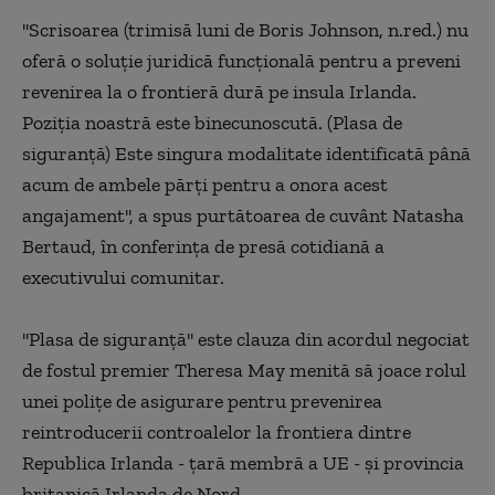
''Scrisoarea (trimisă luni de Boris Johnson, n.red.) nu
oferă o soluţie juridică funcţională pentru a preveni
revenirea la o frontieră dură pe insula Irlanda.
Poziţia noastră este binecunoscută. (Plasa de
siguranţă) Este singura modalitate identificată până
acum de ambele părţi pentru a onora acest
angajament'', a spus purtătoarea de cuvânt Natasha
Bertaud, în conferinţa de presă cotidiană a
executivului comunitar.
''Plasa de siguranţă'' este clauza din acordul negociat
de fostul premier Theresa May menită să joace rolul
unei poliţe de asigurare pentru prevenirea
reintroducerii controalelor la frontiera dintre
Republica Irlanda - ţară membră a UE - şi provincia
britanică Irlanda de Nord.