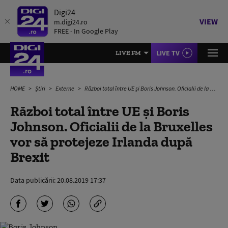
Digi24
VIEW
m.digi24.ro
FREE - In Google Play
LIVE TV
LIVE FM
HOME
Știri
Externe
Război total între UE și Boris Johnson. Oficialii de la Bruxelles vor să protejeze Irlanda după Brexit
Război total între UE și Boris
Johnson. Oficialii de la Bruxelles
vor să protejeze Irlanda după
Brexit
Data publicării:
20.08.2019 17:37