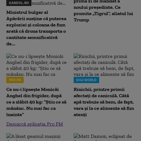
prima zi de mandat a
GANDUL.RO
noului președinte. Ce
Ministrul bulgar al
promite „Tigrul”, aliatul lui
Apărării susține că puterea
Trump
exploziei și coloana de fum
arată că drona transporta o
cantitate semnificativă
de...
PRO FM
DIGI WORLD
Ce nu-i lipsește Monicăi
Rinichii, printre primii
Anghel din frigider, după
afectați de caniculă. Câtă
ce a slăbit 40 kg: “Știu ce să
apă trebuie să bem, de fapt,
mănânc. Nu mai fac ca
vara și la ce alimente să fim
înainte”
atenți
Descarcă aplicația Pro FM