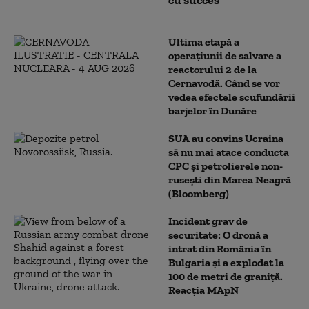
cu succes”
Ultima etapă a
operațiunii de salvare a
reactorului 2 de la
Cernavodă. Când se vor
vedea efectele scufundării
barjelor în Dunăre
SUA au convins Ucraina
să nu mai atace conducta
CPC şi petrolierele non-
ruseşti din Marea Neagră
(Bloomberg)
Incident grav de
securitate: O dronă a
intrat din România în
Bulgaria şi a explodat la
100 de metri de graniţă.
Reacția MApN