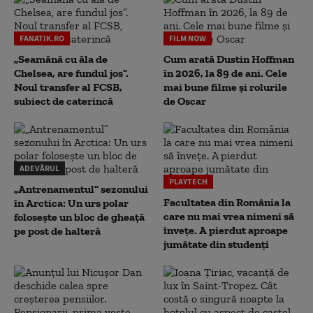
FANATIK.RO
FILM NOW
„Seamănă cu ăla de
Cum arată Dustin Hoffman
Chelsea, are fundul jos”.
în 2026, la 89 de ani. Cele
Noul transfer al FCSB,
mai bune filme și rolurile
subiect de caterincă
de Oscar
ADEVĂRUL
PLAYTECH
„Antrenamentul” sezonului
Facultatea din România la
în Arctica: Un urs polar
care nu mai vrea nimeni să
folosește un bloc de gheață
înveţe. A pierdut aproape
pe post de halteră
jumătate din studenţi