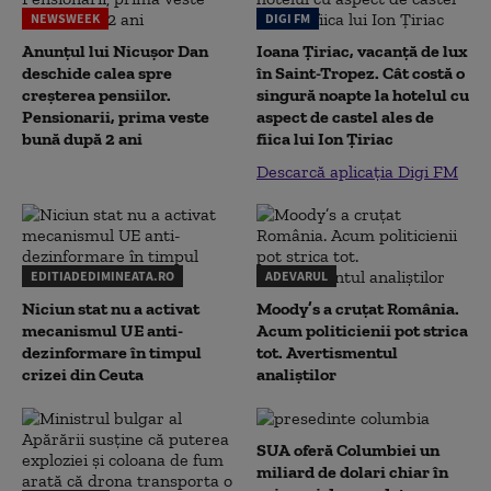
NEWSWEEK
DIGI FM
Anunțul lui Nicușor Dan
Ioana Țiriac, vacanță de lux
deschide calea spre
în Saint-Tropez. Cât costă o
creșterea pensiilor.
singură noapte la hotelul cu
Pensionarii, prima veste
aspect de castel ales de
bună după 2 ani
fiica lui Ion Țiriac
Descarcă aplicația Digi FM
EDITIADEDIMINEATA.RO
ADEVARUL
Niciun stat nu a activat
Moody’s a cruțat România.
mecanismul UE anti-
Acum politicienii pot strica
dezinformare în timpul
tot. Avertismentul
crizei din Ceuta
analiștilor
SUA oferă Columbiei un
miliard de dolari chiar în