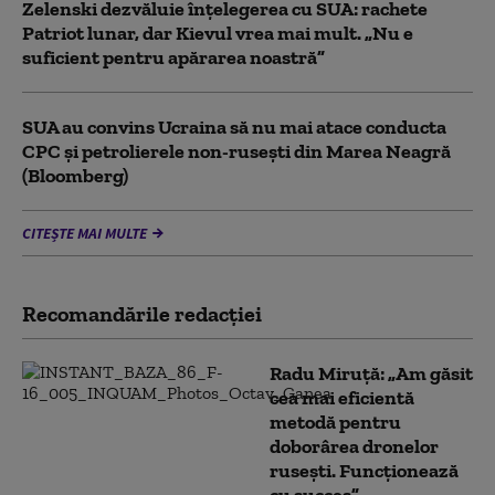
Zelenski dezvăluie înțelegerea cu SUA: rachete
Patriot lunar, dar Kievul vrea mai mult. „Nu e
suficient pentru apărarea noastră”
SUA au convins Ucraina să nu mai atace conducta
CPC şi petrolierele non-ruseşti din Marea Neagră
(Bloomberg)
CITEȘTE MAI MULTE
Recomandările redacţiei
Radu Miruță: „Am găsit
cea mai eficientă
metodă pentru
doborârea dronelor
rusești. Funcționează