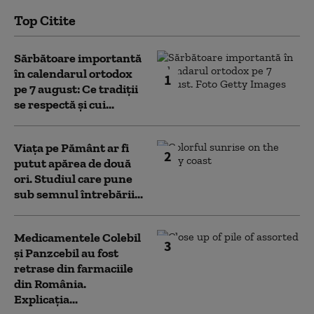
Top Citite
Sărbătoare importantă
în calendarul ortodox
1
pe 7 august: Ce tradiții
se respectă și cui...
Viața pe Pământ ar fi
2
putut apărea de două
ori. Studiul care pune
sub semnul întrebării...
Medicamentele Colebil
3
și Panzcebil au fost
retrase din farmaciile
din România.
Explicația...