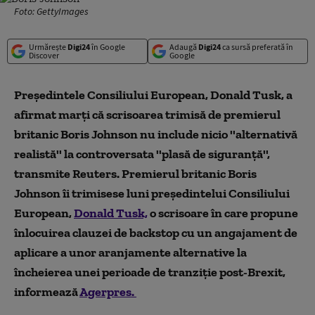
Foto: GettyImages
Urmărește
Digi24
în Google
Adaugă
Digi24
ca sursă preferată în
Discover
Google
Preşedintele Consiliului European, Donald Tusk, a
afirmat marţi că scrisoarea trimisă de premierul
britanic Boris Johnson nu include nicio ''alternativă
realistă'' la controversata ''plasă de siguranţă'',
transmite Reuters. Premierul britanic Boris
Johnson îi trimisese luni preşedintelui Consiliului
European,
Donald Tusk,
o scrisoare în care propune
înlocuirea clauzei de backstop cu un angajament de
aplicare a unor aranjamente alternative la
încheierea unei perioade de tranziţie post-Brexit,
informează
Agerpres.