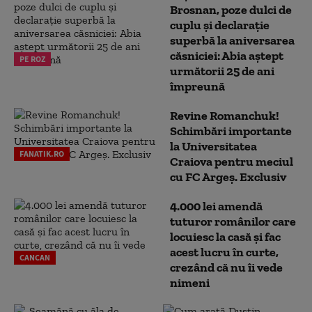
Brosnan, poze dulci de
cuplu și declarație
superbă la aniversarea
căsniciei: Abia aștept
PE ROZ
următorii 25 de ani
împreună
Revine Romanchuk!
Schimbări importante
la Universitatea
FANATIK.RO
Craiova pentru meciul
cu FC Argeş. Exclusiv
4.000 lei amendă
tuturor românilor care
locuiesc la casă și fac
acest lucru în curte,
CANCAN
crezând că nu îi vede
nimeni