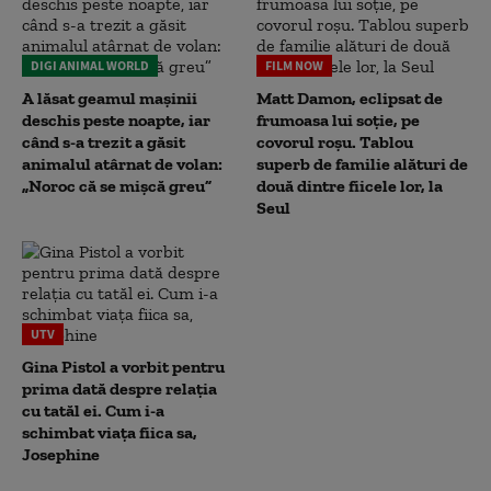
DIGI ANIMAL WORLD
FILM NOW
A lăsat geamul mașinii
Matt Damon, eclipsat de
deschis peste noapte, iar
frumoasa lui soție, pe
când s-a trezit a găsit
covorul roșu. Tablou
animalul atârnat de volan:
superb de familie alături de
„Noroc că se mișcă greu”
două dintre fiicele lor, la
Seul
UTV
Gina Pistol a vorbit pentru
prima dată despre relația
cu tatăl ei. Cum i-a
schimbat viața fiica sa,
Josephine