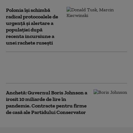
Polonia îşi schimbă
radical protocoalele de
urgență și alertare a
populaţiei după
recenta incursiune a
unei rachete ruseşti
NATO confirmă că obiectul prăbușit în
estul Poloniei este „o rachetă rusească de
tip necunoscut”
Anchetă: Guvernul Boris Johnson a
irosit 10 miliarde de lire în
pandemie. Contracte pentru firme
de casă ale Partidului Conservator