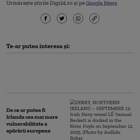
Urmărește știrile Digi24.ro și pe
Google News
Te-ar putea interesa și:
Patru țări din UE rămân neutre
în timp ce Europa se
reînarmează. Marele test care
le-ar putea schimba strategia
De ce ar putea fi
Irlanda cea mai mare
vulnerabilitate a
apărării europene