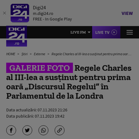
Digi24
VIEW
m.digi24.ro
FREE - In Google Play
LIVE TV
LIVE FM
HOME
Știri
Externe
Regele Charles al III-lea a susținut pentru prima oară „Discursul Regelui” în Parlamentul de la Londra
GALERIE FOTO
Regele Charles
al III-lea a susținut pentru prima
oară „Discursul Regelui” în
Parlamentul de la Londra
Data actualizării:
07.11.2023 21:26
Data publicării:
07.11.2023 19:42