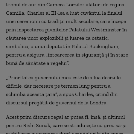
tronul de aur din Camera Lorzilor alături de regina
Camilla, Charles al III-lea a luat cuvântul la finalul
unei ceremonii cu tradiţii multiseculare, care începe
prin inspectarea pivniţelor Palatului Westminster în
căutarea unor explozibili şi luarea ca ostatic,
simbolică, a unui deputat în Palatul Buckingham,
pentru a asigura „întoarcerea în siguranţă şi în stare
bună de sănătate a regelui”.
„Prioritatea guvernului meu este de a lua deciziile
dificile, dar necesare pe termen lung pentru a
schimba această ţară”, a spus Charles, citind din
discursul pregătit de guvernul de la Londra.
Acest prim discurs regal ar putea fi, însă, şi ultimul
pentru Rishi Sunak, care se străduiește cu greu să-și
stabilizeze guvernarea după scandalurile din epoca