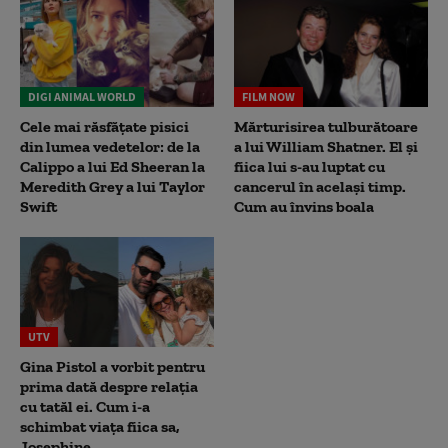
DIGI ANIMAL WORLD
FILM NOW
Cele mai răsfățate pisici
Mărturisirea tulburătoare
din lumea vedetelor: de la
a lui William Shatner. El și
Calippo a lui Ed Sheeran la
fiica lui s-au luptat cu
Meredith Grey a lui Taylor
cancerul în același timp.
Swift
Cum au învins boala
UTV
Gina Pistol a vorbit pentru
prima dată despre relația
cu tatăl ei. Cum i-a
schimbat viața fiica sa,
Josephine