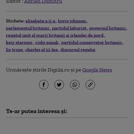
Editor :
Adrian Dumitru
Etichete:
elisabeta a ii-a
boris johnson
parlamentul britanic
partidul laburist
guvernul britanic
regatul unit al marii britanii si irlandei de nord
keir starmer
rishi sunak
partidul conservator britanic
liz truss
charles al iii-lea
discursul regelui
Urmărește știrile Digi24.ro și pe
Google News
Te-ar putea interesa și:
Bătălia pentru
„sufletul națiunii”. Ce