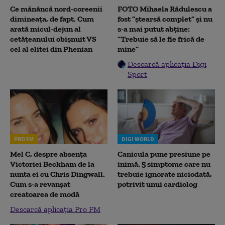
Ce mănâncă nord-coreenii
FOTO Mihaela Rădulescu a
dimineața, de fapt. Cum
fost ”ștearsă complet” și nu
arată micul-dejun al
s-a mai putut abține:
cetățeanului obișnuit VS
”Trebuie să le fie frică de
cel al elitei din Phenian
mine”
Descarcă aplicația Digi
Sport
PRO FM
DIGI WORLD
Mel C, despre absența
Canicula pune presiune pe
Victoriei Beckham de la
inimă. 5 simptome care nu
nunta ei cu Chris Dingwall.
trebuie ignorate niciodată,
Cum s-a revanșat
potrivit unui cardiolog
creatoarea de modă
Descarcă aplicația Pro FM