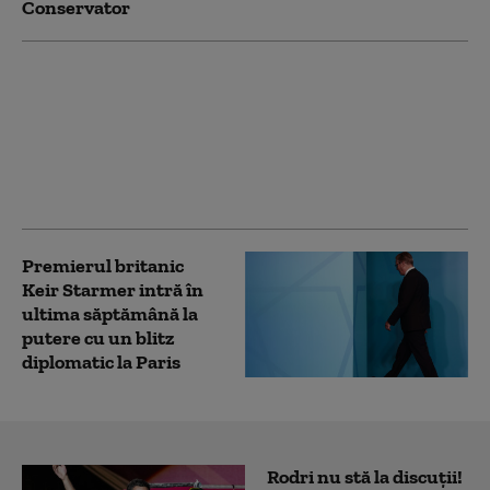
Conservator
Macron l-a decorat pe
Keir Starmer cu
Legiunea de Onoare
înainte ca acesta să
părăsească funcția de
premier
Premierul britanic
Keir Starmer intră în
ultima săptămână la
putere cu un blitz
diplomatic la Paris
Rodri nu stă la discuții!