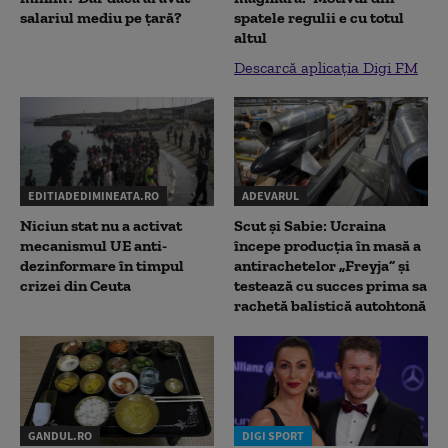
salariul mediu pe țară?
spatele regulii e cu totul
altul
Descarcă aplicația Digi FM
EDITIADEDIMINEATA.RO
ADEVARUL
Niciun stat nu a activat
Scut și Sabie: Ucraina
mecanismul UE anti-
începe producția în masă a
dezinformare în timpul
antirachetelor „Freyja” și
crizei din Ceuta
testează cu succes prima sa
rachetă balistică autohtonă
GANDUL.RO
DIGI SPORT