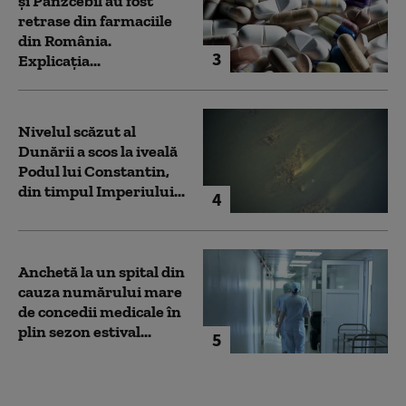
și Panzcebil au fost
retrase din farmaciile
din România.
3
Explicația...
Nivelul scăzut al
Dunării a scos la iveală
Podul lui Constantin,
din timpul Imperiului...
4
Anchetă la un spital din
cauza numărului mare
de concedii medicale în
plin sezon estival...
5