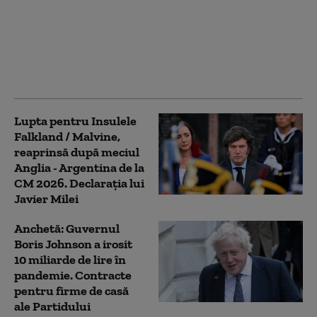
urmează pentru Marea
Britanie, în lupta
ideologică dintre
„Domnul Brexit” și
„Regele Nordului”
Lupta pentru Insulele
Falkland / Malvine,
reaprinsă după meciul
Anglia - Argentina de la
CM 2026. Declarația lui
Javier Milei
Anchetă: Guvernul
Boris Johnson a irosit
10 miliarde de lire în
pandemie. Contracte
pentru firme de casă
ale Partidului