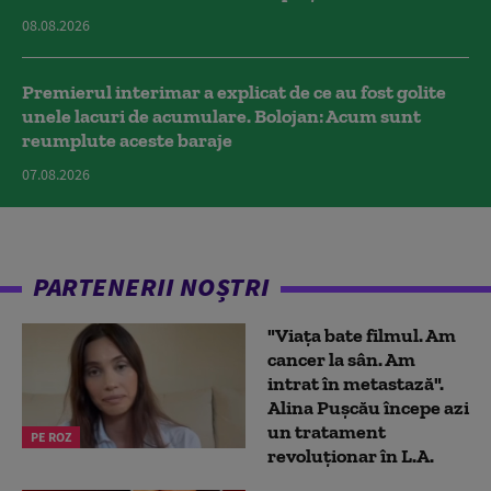
08.08.2026
Premierul interimar a explicat de ce au fost golite
unele lacuri de acumulare. Bolojan: Acum sunt
reumplute aceste baraje
07.08.2026
PARTENERII NOȘTRI
"Viața bate filmul. Am
cancer la sân. Am
intrat în metastază".
Alina Pușcău începe azi
un tratament
PE ROZ
revoluționar în L.A.