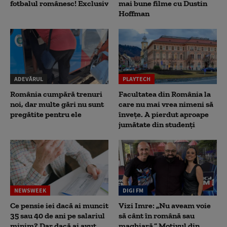
fotbalul românesc! Exclusiv
mai bune filme cu Dustin
Hoffman
ADEVĂRUL
PLAYTECH
România cumpără trenuri
Facultatea din România la
noi, dar multe gări nu sunt
care nu mai vrea nimeni să
pregătite pentru ele
înveţe. A pierdut aproape
jumătate din studenţi
NEWSWEEK
DIGI FM
Ce pensie iei dacă ai muncit
Vizi Imre: „Nu aveam voie
35 sau 40 de ani pe salariul
să cânt în română sau
minim? Dar dacă ai avut
maghiară.” Motivul din