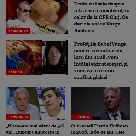
Toate culisele despre
intrarea în insolvență a
celor de la CFR Cluj. Ce
decizie va lua Varga.
Exclusiv
FANATIK.RO
Profețiile Babei Vanga
pentru următoarele
luni din 2026. Vom
întâlni extratereștri și
vom avea un nou
CANCAN
conflict global
FANATIK.RO
FILM NOW
„Nu ne-am mai văzut de 5-6
Cum arată Dustin Hoffman
ani”. Ruptură uluitoare în
în 2026, la 89 de ani. Cele