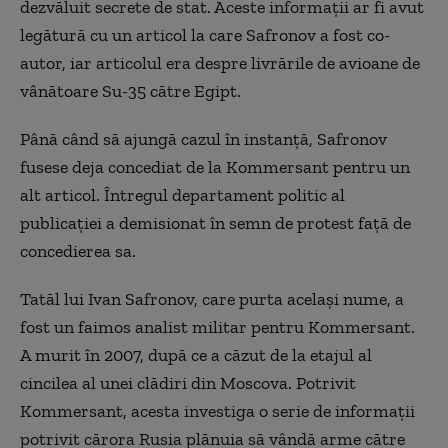
dezvăluit secrete de stat. Aceste informații ar fi avut
legătură cu un articol la care Safronov a fost co-
autor, iar articolul era despre livrările de avioane de
vânătoare Su-35 către Egipt.
Până când să ajungă cazul în instanță, Safronov
fusese deja concediat de la Kommersant pentru un
alt articol. Întregul departament politic al
publicației a demisionat în semn de protest față de
concedierea sa.
Tatăl lui Ivan Safronov, care purta același nume, a
fost un faimos analist militar pentru Kommersant.
A murit în 2007, după ce a căzut de la etajul al
cincilea al unei clădiri din Moscova. Potrivit
Kommersant, acesta investiga o serie de informații
potrivit cărora Rusia plănuia să vândă arme către