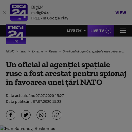
Digi24
VIEW
m.digi24.ro
FREE - In Google Play
LIVE TV
LIVE FM
HOME
Știri
Externe
Rusia
Un oficial al agenției spațiale ruse a fost arestat pentru spionaj în favoarea unei țări NATO
Un oficial al agenției spațiale
ruse a fost arestat pentru spionaj
în favoarea unei țări NATO
Data actualizării:
07.07.2020 15:27
Data publicării:
07.07.2020 15:23