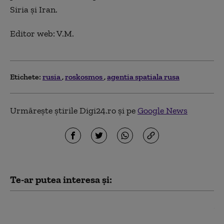
Siria și Iran.
Editor web: V.M.
Etichete:
rusia
roskosmos
agentia spatiala rusa
Urmărește știrile Digi24.ro și pe
Google News
Te-ar putea interesa și:
Musk nu permite Ucrainei să utilizeze
reţeaua Starlink pentru atacuri în