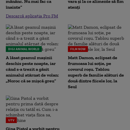
mănânc. Nu mai fac ca
vara și la ce alimente să fim
înainte”
atenți
Descarcă aplicația Pro FM
DIGI ANIMAL WORLD
FILM NOW
A lăsat geamul mașinii
Matt Damon, eclipsat de
deschis peste noapte, iar
frumoasa lui soție, pe
când s-a trezit a găsit
covorul roșu. Tablou
animalul atârnat de volan:
superb de familie alături de
„Noroc că se mișcă greu”
două dintre fiicele lor, la
Seul
UTV
Gina Pistol a vorbit pentru