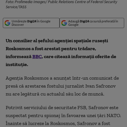
Foto: Profimedia Images/ Public Relations Centre of Federal Security
Service/TASS
Urmărește
Digi24
în Google
Adaugă
Digi24
ca sursă preferată în
Discover
Google
Un consilier al șefului agenției spațiale rusești
Roskosmos a fost arestat pentru trădare,
informează
BBC
, care citează informații oferite de
instituție.
Agenția Roskosmos a anunțat într-un comunicat de
presă că arestarea fostului jurnalist Ivan Safronov
nu are legătură cu actualul său loc de muncă.
Potrivit serviciului de securitate FSB, Safronov este
suspectat pentru spionaj în favoarea unei țări NATO.
Înainte să lucreze la Roskosmos, Safronov a fost