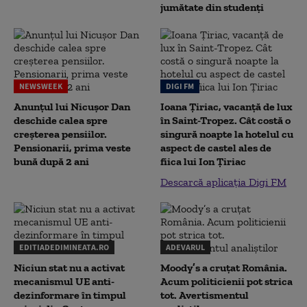
jumătate din studenţi
NEWSWEEK
DIGI FM
Anunțul lui Nicușor Dan
Ioana Țiriac, vacanță de lux
deschide calea spre
în Saint-Tropez. Cât costă o
creșterea pensiilor.
singură noapte la hotelul cu
Pensionarii, prima veste
aspect de castel ales de
bună după 2 ani
fiica lui Ion Țiriac
Descarcă aplicația Digi FM
EDITIADEDIMINEATA.RO
ADEVARUL
Niciun stat nu a activat
Moody’s a cruțat România.
mecanismul UE anti-
Acum politicienii pot strica
dezinformare în timpul
tot. Avertismentul