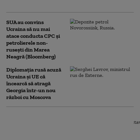
Rusia. Ce le-a spus oficialilor de la Kiev
SUA au convins
Ucraina să nu mai
atace conducta CPC şi
petrolierele non-
ruseşti din Marea
Neagră (Bloomberg)
Diplomaţia rusă acuză
Ucraina şi UE că
încearcă să atragă
Georgia într-un nou
război cu Moscova
Radu Miruță: „Am găsit
cea mai eficientă
metodă pentru
doborârea dronelor