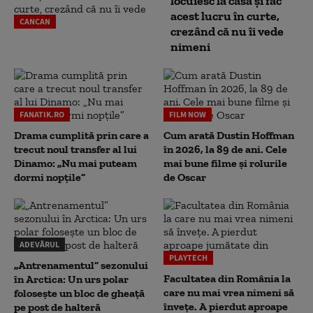
locuiesc la casă și fac
acest lucru în curte,
CANCAN
crezând că nu îi vede
nimeni
FANATIK.RO
FILM NOW
Drama cumplită prin care a
Cum arată Dustin Hoffman
trecut noul transfer al lui
în 2026, la 89 de ani. Cele
Dinamo: „Nu mai puteam
mai bune filme și rolurile
dormi nopțile”
de Oscar
ADEVĂRUL
PLAYTECH
„Antrenamentul” sezonului
Facultatea din România la
în Arctica: Un urs polar
care nu mai vrea nimeni să
folosește un bloc de gheață
înveţe. A pierdut aproape
pe post de halteră