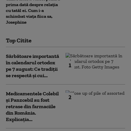
prima dată despre relația
cu tatăl ei. Cum i-a
schimbat viața fiica sa,
Josephine
Top Citite
Sărbătoare importantă
în calendarul ortodox
1
pe 7 august: Ce tradiții
se respectă și cui...
Medicamentele Colebil
2
și Panzcebil au fost
retrase din farmaciile
din România.
Explicația...