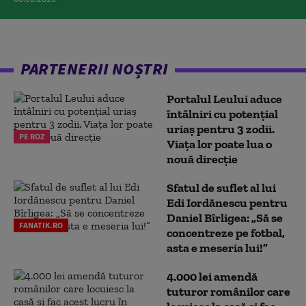
PARTENERII NOȘTRI
Portalul Leului aduce
întâlniri cu potențial
uriaș pentru 3 zodii.
PE ROZ
Viața lor poate lua o
nouă direcție
Sfatul de suflet al lui
Edi Iordănescu pentru
Daniel Bîrligea: „Să se
FANATIK.RO
concentreze pe fotbal,
asta e meseria lui!”
4.000 lei amendă
tuturor românilor care