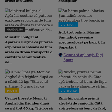
crizei din Ceuta
analiștilor
DIGI SPORT
GANDUL.RO
Au bătut palma! Marius
Ministrul bulgar al
Șumudică, revenire
Apărării susține că puterea
spectaculoasă pe bancă, în
exploziei și coloana de fum
SuperLigă
arată că drona transporta o
Descarcă aplicația Digi
cantitate semnificativă
Sport
de...
PRO FM
DIGI WORLD
Ce nu-i lipsește Monicăi
Rinichii, printre primii
Anghel din frigider, după
afectați de caniculă. Câtă
ce a slăbit 40 kg: “Știu ce să
apă trebuie să bem, de fapt,