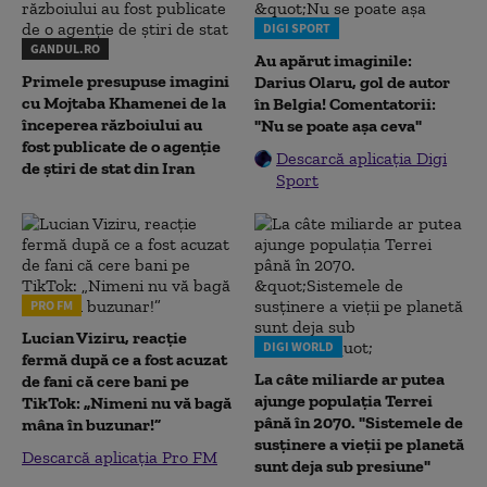
DIGI SPORT
GANDUL.RO
Au apărut imaginile:
Primele presupuse imagini
Darius Olaru, gol de autor
cu Mojtaba Khamenei de la
în Belgia! Comentatorii:
începerea războiului au
"Nu se poate așa ceva"
fost publicate de o agenție
Descarcă aplicația Digi
de știri de stat din Iran
Sport
PRO FM
Lucian Viziru, reacție
DIGI WORLD
fermă după ce a fost acuzat
La câte miliarde ar putea
de fani că cere bani pe
ajunge populația Terrei
TikTok: „Nimeni nu vă bagă
până în 2070. "Sistemele de
mâna în buzunar!”
susținere a vieții pe planetă
Descarcă aplicația Pro FM
sunt deja sub presiune"