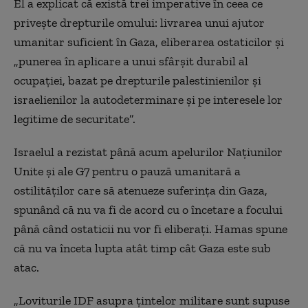
El a explicat că există trei imperative în ceea ce
priveşte drepturile omului: livrarea unui ajutor
umanitar suficient în Gaza, eliberarea ostaticilor şi
„punerea în aplicare a unui sfârşit durabil al
ocupaţiei, bazat pe drepturile palestinienilor şi
israelienilor la autodeterminare şi pe interesele lor
legitime de securitate”.
Israelul a rezistat până acum apelurilor Naţiunilor
Unite şi ale G7 pentru o pauză umanitară a
ostilităţilor care să atenueze suferinţa din Gaza,
spunând că nu va fi de acord cu o încetare a focului
până când ostaticii nu vor fi eliberaţi. Hamas spune
că nu va înceta lupta atât timp cât Gaza este sub
atac.
„Loviturile IDF asupra ţintelor militare sunt supuse