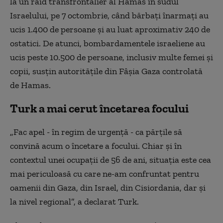
la un raid transfrontalier al Hamas în sudul
Israelului, pe 7 octombrie, când bărbaţi înarmaţi au
ucis 1.400 de persoane şi au luat aproximativ 240 de
ostatici. De atunci, bombardamentele israeliene au
ucis peste 10.500 de persoane, inclusiv multe femei şi
copii, susţin autorităţile din Fâşia Gaza controlată
de Hamas.
Turk a mai cerut încetarea focului
„Fac apel - în regim de urgenţă - ca părţile să
convină acum o încetare a focului. Chiar şi în
contextul unei ocupaţii de 56 de ani, situaţia este cea
mai periculoasă cu care ne-am confruntat pentru
oamenii din Gaza, din Israel, din Cisiordania, dar şi
la nivel regional”, a declarat Turk.