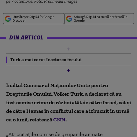
pe 7 octombrie. Foto: Profimedia Images
Urmărește
Digi24
în Google
Adaugă
Digi24
ca sursă preferată în
Discover
Google
DIN ARTICOL
Turk a mai cerut încetarea focului
Înaltul Comisar al Naţiunilor Unite pentru
Drepturile Omului, Volker Turk, a declarat că au
fost comise crime de război atât de către Israel, cât şi
de către Hamas în conflictul care a izbucnit în urmă
cu o lună, relatează
CNN
.
„Atrocităţile comise de grupările armate