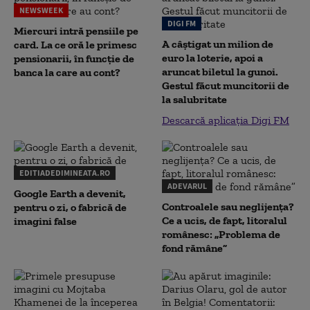
NEWSWEEK
DIGI FM
Miercuri intră pensiile pe
A câștigat un milion de
card. La ce oră le primesc
euro la loterie, apoi a
pensionarii, în funcție de
aruncat biletul la gunoi.
banca la care au cont?
Gestul făcut muncitorii de
la salubritate
Descarcă aplicația Digi FM
EDITIADEDIMINEATA.RO
ADEVARUL
Google Earth a devenit,
Controalele sau neglijența?
pentru o zi, o fabrică de
Ce a ucis, de fapt, litoralul
imagini false
românesc: „Problema de
fond rămâne”