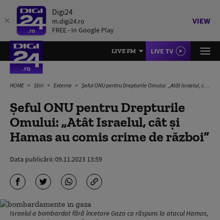
Digi24
VIEW
m.digi24.ro
FREE - In Google Play
LIVE TV
LIVE FM
HOME
Știri
Externe
Șeful ONU pentru Drepturile Omului: „Atât Israelul, cât şi Hamas au comis crime de război”
Șeful ONU pentru Drepturile
Omului: „Atât Israelul, cât şi
Hamas au comis crime de război”
Data publicării:
09.11.2023 13:59
Israelul a bombardat fără încetare Gaza ca răspuns la atacul Hamas,