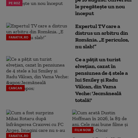
PE ROZ
le pregătește un nou
început
Expertul TV care a
distrus un arbitru din
FANATIK.RO
România. „E periculos,
nu slab!”
Ce a pățit un turist
elvețian, cazat în
pensiunea de 4 stele a
lui Smiley și Radu
Vâlcan, din Vama
CANCAN
Veche: 'Jecmăneală
totală!'
FILM NOW
FANATIK.RO