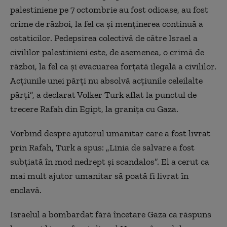
palestiniene pe 7 octombrie au fost odioase, au fost
crime de război, la fel ca şi menţinerea continuă a
ostaticilor. Pedepsirea colectivă de către Israel a
civililor palestinieni este, de asemenea, o crimă de
război, la fel ca şi evacuarea forţată ilegală a civililor.
Acţiunile unei părţi nu absolvă acţiunile celeilalte
părţi”, a declarat Volker Turk aflat la punctul de
trecere Rafah din Egipt, la graniţa cu Gaza.
Vorbind despre ajutorul umanitar care a fost livrat
prin Rafah, Turk a spus: „Linia de salvare a fost
subţiată în mod nedrept şi scandalos”. El a cerut ca
mai mult ajutor umanitar să poată fi livrat în
enclavă.
Israelul a bombardat fără încetare Gaza ca răspuns