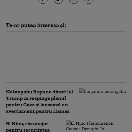
Te-ar putea interesa și:
Cum ar putea acordul
dintre SUA și Arabia
Saudită să încurajeze
alte țări să ia în
considerare armele
nucleare
Netanyahu îi spune direct lui
Trump că respinge planul
pentru Gaza și lansează un
avertisment pentru Hamas
El Nino, risc major
pentru securitatea