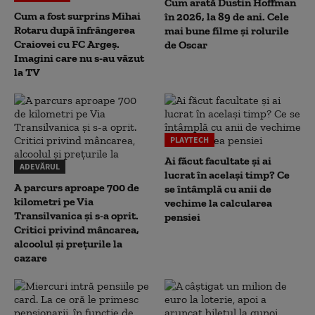
Cum arată Dustin Hoffman
Cum a fost surprins Mihai
în 2026, la 89 de ani. Cele
Rotaru după înfrângerea
mai bune filme și rolurile
Craiovei cu FC Argeș.
de Oscar
Imagini care nu s-au văzut
la TV
PLAYTECH
Ai făcut facultate și ai
ADEVĂRUL
lucrat în același timp? Ce
A parcurs aproape 700 de
se întâmplă cu anii de
kilometri pe Via
vechime la calcularea
Transilvanica și s-a oprit.
pensiei
Critici privind mâncarea,
alcoolul și prețurile la
cazare