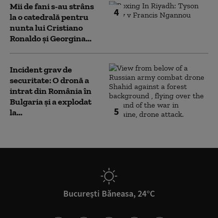
Mii de fani s-au strâns
4
la o catedrală pentru
nunta lui Cristiano
Ronaldo şi Georgina...
Incident grav de
securitate: O dronă a
intrat din România în
Bulgaria şi a explodat
5
la...
București Băneasa, 24°C