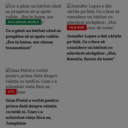
DIGI ANIMAL WORLD
FILM NOW
Ce a găsit un bărbat când se
Jennifer Lopez a dat cărțile
pregătea să-și spele rufele:
pe față. Ce o face să
„Era în haine, am rămas
considere un bărbat cu
traumatizat”
adevărat atrăgător: „Noi,
femeile, facem de toate”
UTV
Gina Pistol a vorbit pentru
prima dată despre relația
cu tatăl ei. Cum i-a
schimbat viața fiica sa,
Josephine