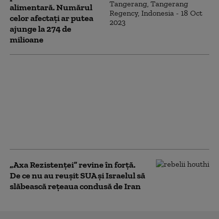
alimentară. Numărul
celor afectați ar putea
ajunge la 274 de
milioane
„Consiliul pentru Pace”
al lui Trump a elaborat
un plan pentru Fâșia
Gaza, dar
bombardamentele
israeliene s-au
intensificat
„Axa Rezistenței” revine în forță.
De ce nu au reușit SUA și Israelul să
slăbească rețeaua condusă de Iran