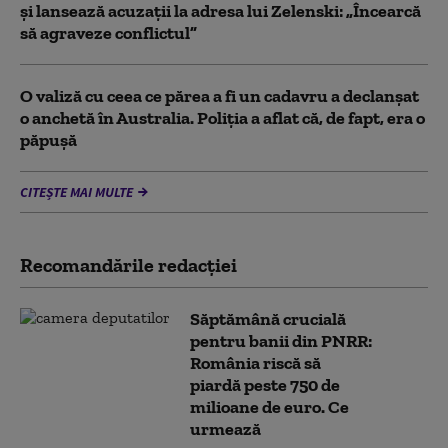
și lansează acuzații la adresa lui Zelenski: „Încearcă
să agraveze conflictul”
O valiză cu ceea ce părea a fi un cadavru a declanșat
o anchetă în Australia. Poliția a aflat că, de fapt, era o
păpușă
CITEȘTE MAI MULTE
Recomandările redacţiei
Săptămână crucială
pentru banii din PNRR:
România riscă să
piardă peste 750 de
milioane de euro. Ce
urmează