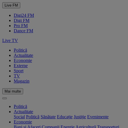
Live FM
Digi24 FM
Digi FM
Pro FM
Dance FM
Live TV
Politică
Actualitate
Economie
Externe
Sport
TV
Magazin
Mai multe
Politică
Actualitate
Social
Politică
Sănătate
Educație
Justiție
Evenimente
Economie
Bani și Afaceri
Companii
Energie
Agricultură
Transporturi