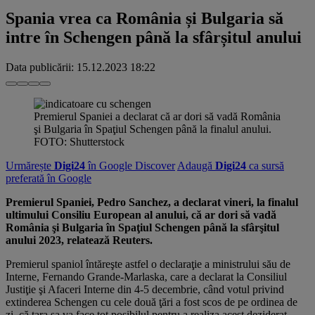
Spania vrea ca România și Bulgaria să
intre în Schengen până la sfârșitul anului
Data publicării:
15.12.2023 18:22
Premierul Spaniei a declarat că ar dori să vadă România
şi Bulgaria în Spaţiul Schengen până la finalul anului.
FOTO: Shutterstock
Urmărește
Digi24
în Google Discover
Adaugă
Digi24
ca sursă
preferată în Google
Premierul Spaniei, Pedro Sanchez, a declarat vineri, la finalul
ultimului Consiliu European al anului, că ar dori să vadă
România şi Bulgaria în Spaţiul Schengen până la sfârşitul
anului 2023, relatează Reuters.
Premierul spaniol întăreşte astfel o declaraţie a ministrului său de
Interne, Fernando Grande-Marlaska, care a declarat la Consiliul
Justiţie şi Afaceri Interne din 4-5 decembrie, când votul privind
extinderea Schengen cu cele două ţări a fost scos de pe ordinea de
zi, că ţara sa va face tot posibilul pentru a realiza acest deziderat