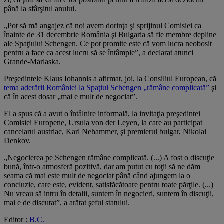
până la sfârşitul anului.
„Pot să mă angajez că noi avem dorinţa şi sprijinul Comisiei ca
înainte de 31 decembrie România şi Bulgaria să fie membre depline
ale Spaţiului Schengen. Ce pot promite este că vom lucra neobosit
pentru a face ca acest lucru să se întâmple”, a declarat atunci
Grande-Marlaska.
Preşedintele Klaus Iohannis a afirmat, joi, la Consiliul European, că
tema aderării României la Spaţiul Schengen „rămâne complicată”
şi
că în acest dosar „mai e mult de negociat”.
El a spus că a avut o întâlnire informală, la invitaţia preşedintei
Comisiei Europene, Ursula von der Leyen, la care au participat
cancelarul austriac, Karl Nehammer, şi premierul bulgar, Nikolai
Denkov.
„Negocierea pe Schengen rămâne complicată. (...) A fost o discuţie
bună, într-o atmosferă pozitivă, dar am putut cu toţii să ne dăm
seama că mai este mult de negociat până când ajungem la o
concluzie, care este, evident, satisfăcătoare pentru toate părţile. (...)
Nu vreau să intru în detalii, suntem în negocieri, suntem în discuţii,
mai e de discutat”, a arătat şeful statului.
Editor :
B.C.