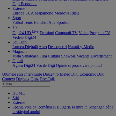
Digi Economic
Externe
Europa
SUA
Mapamond
Moldova
Rusia
Sport
Fotbal
Tenis
Handbal
Alte Sporturi
TV
Live
Digi24 HD
Emisiuni
Campanii TV
Video
Program TV
Vedete Digi24
Sci Tech
Lumea Digitală
Auto
Descoperiri
Natură și Mediu
Magazin
Viață Sănătoasă
Film
Cultură
Showbiz
Vacanțe
Divertisment
Opinii
Agora Digi24
Vocile Digi
Opinie și promovare politică
Ultimele știri
Interviurile Digi24.ro
Meteo
Digi Economic
Digi
Context
Digivox
Quiz
Doc Talk
HOME
Știri
Externe
Spania vrea ca România și Bulgaria să intre în Schengen până
la sfârșitul anului