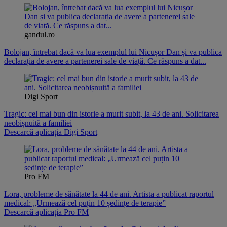
gandul.ro
Bolojan, întrebat dacă va lua exemplul lui Nicușor Dan și va publica
declarația de avere a partenerei sale de viață. Ce răspuns a dat...
Digi Sport
Tragic: cel mai bun din istorie a murit subit, la 43 de ani. Solicitarea
neobișnuită a familiei
Descarcă aplicația Digi Sport
Pro FM
Lora, probleme de sănătate la 44 de ani. Artista a publicat raportul
medical: „Urmează cel puțin 10 ședințe de terapie”
Descarcă aplicația Pro FM