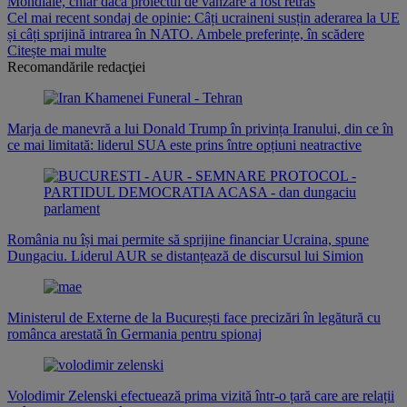
Mondiale, chiar dacă proiectul de vânzare a fost retras
Cel mai recent sondaj de opinie: Câți ucraineni susțin aderarea la UE
și câți sprijină intrarea în NATO. Ambele preferințe, în scădere
Citește mai multe
Recomandările redacţiei
Marja de manevră a lui Donald Trump în privința Iranului, din ce în
ce mai limitată: liderul SUA este prins între opțiuni neatractive
România nu își mai permite să sprijine financiar Ucraina, spune
Dungaciu. Liderul AUR se distanțează de discursul lui Simion
Ministerul de Externe de la București face precizări în legătură cu
românca arestată în Germania pentru spionaj
Volodimir Zelenski efectuează prima vizită într-o țară care are relații