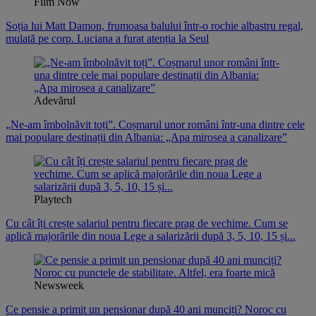
Film Now
Soția lui Matt Damon, frumoasa balului într-o rochie albastru regal,
mulată pe corp. Luciana a furat atenția la Seul
Adevărul
„Ne-am îmbolnăvit toți”. Coșmarul unor români într-una dintre cele
mai populare destinații din Albania: „Apa mirosea a canalizare”
Playtech
Cu cât îți crește salariul pentru fiecare prag de vechime. Cum se
aplică majorările din noua Lege a salarizării după 3, 5, 10, 15 și...
Newsweek
Ce pensie a primit un pensionar după 40 ani munciți? Noroc cu