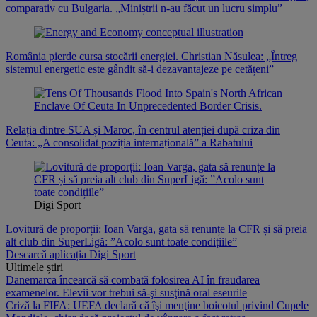
comparativ cu Bulgaria. „Miniștrii n-au făcut un lucru simplu”
România pierde cursa stocării energiei. Christian Năsulea: „Întreg
sistemul energetic este gândit să-i dezavantajeze pe cetățeni”
Relația dintre SUA și Maroc, în centrul atenției după criza din
Ceuta: „A consolidat poziția internațională” a Rabatului
Digi Sport
Lovitură de proporții: Ioan Varga, gata să renunțe la CFR și să preia
alt club din SuperLigă: ”Acolo sunt toate condițiile”
Descarcă aplicația Digi Sport
Ultimele știri
Danemarca încearcă să combată folosirea AI în fraudarea
examenelor. Elevii vor trebui să-şi susţină oral eseurile
Criză la FIFA: UEFA declară că îşi menţine boicotul privind Cupele