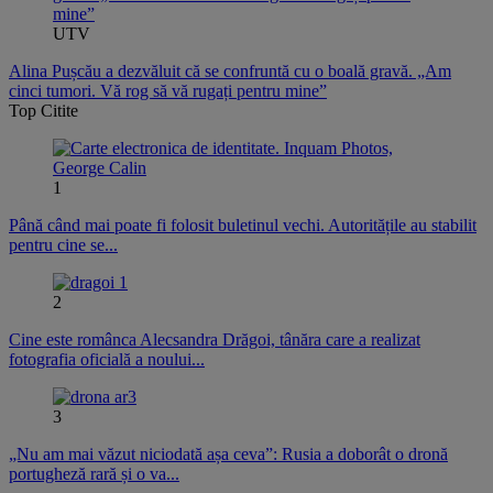
UTV
Alina Pușcău a dezvăluit că se confruntă cu o boală gravă. „Am
cinci tumori. Vă rog să vă rugați pentru mine”
Top Citite
1
Până când mai poate fi folosit buletinul vechi. Autoritățile au stabilit
pentru cine se...
2
Cine este românca Alecsandra Drăgoi, tânăra care a realizat
fotografia oficială a noului...
3
„Nu am mai văzut niciodată așa ceva”: Rusia a doborât o dronă
portugheză rară și o va...