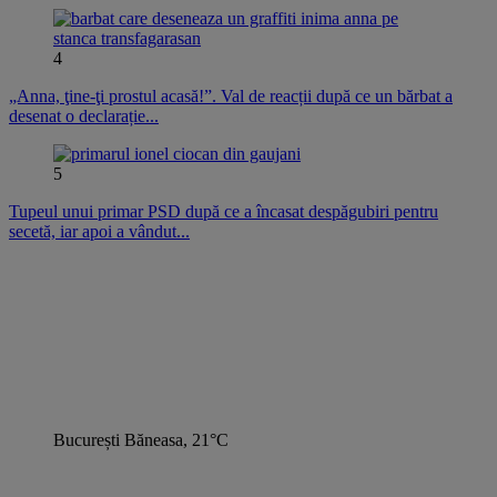
4
„Anna, ţine-ţi prostul acasă!”. Val de reacții după ce un bărbat a
desenat o declarație...
5
Tupeul unui primar PSD după ce a încasat despăgubiri pentru
secetă, iar apoi a vândut...
București Băneasa, 21°C