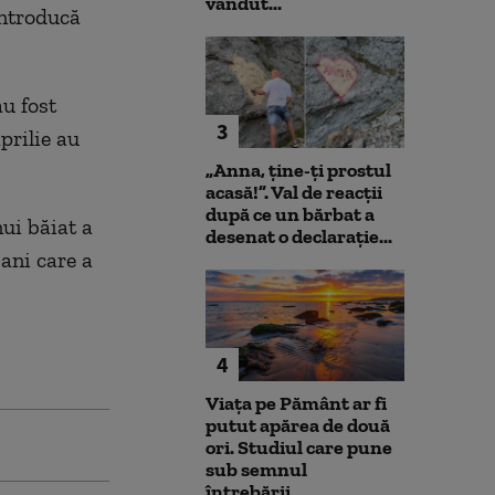
vândut...
introducă
au fost
3
prilie au
„Anna, ţine-ţi prostul
acasă!”. Val de reacții
după ce un bărbat a
ui băiat a
desenat o declarație...
 ani care a
4
Viața pe Pământ ar fi
putut apărea de două
ori. Studiul care pune
sub semnul
întrebării...