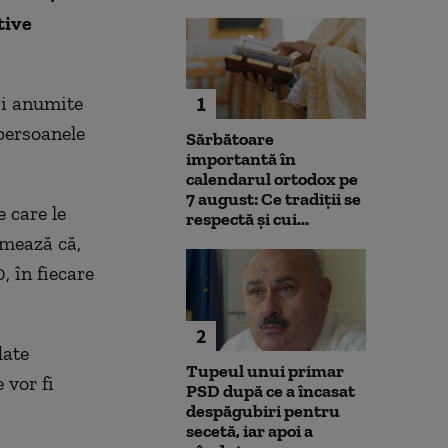
tive
și anumite
1
 persoanele
Sărbătoare
importantă în
calendarul ortodox pe
7 august: Ce tradiții se
e care le
respectă și cui...
imează că
,
, în fiecare
2
date
Tupeul unui primar
 vor fi
PSD după ce a încasat
despăgubiri pentru
secetă, iar apoi a