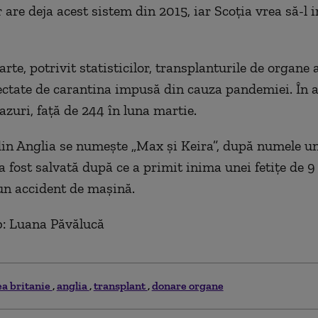
 are deja acest sistem din 2015, iar Scoția vrea să-l 
arte, potrivit statisticilor, transplanturile de organe 
ectate de carantina impusă din cauza pandemiei. În a
cazuri, față de 244 în luna martie.
in Anglia se numește „Max și Keira”, după numele un
a fost salvată după ce a primit inima unei fetițe de 9
un accident de mașină.
b: Luana Păvălucă
a britanie
anglia
transplant
donare organe