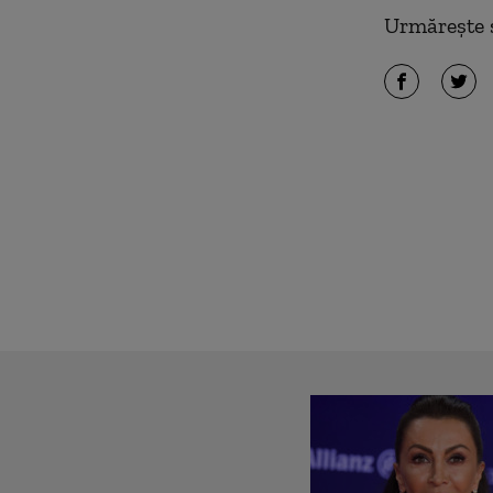
Urmărește ș