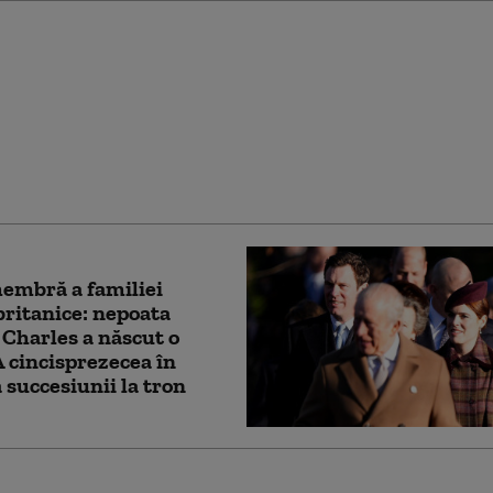
t violent la Londra:
ărbaţi au fost
iaţi de o femeie.
rea a fost arestată
embră a familiei
britanice: nepoata
 Charles a născut o
 A cincisprezecea în
 succesiunii la tron