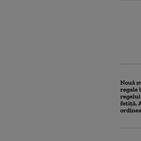
Inciden
Patru b
înjungh
Agresoa
Nouă m
regale 
regelui
fetiță.
ordinea