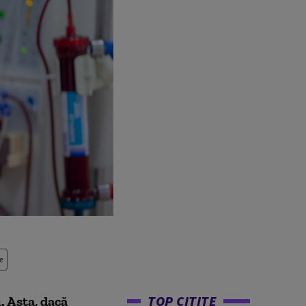
e
TOP CITITE
u.
Asta, dacă