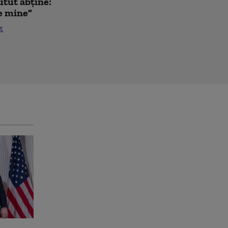
utut abține:
de mine”
t