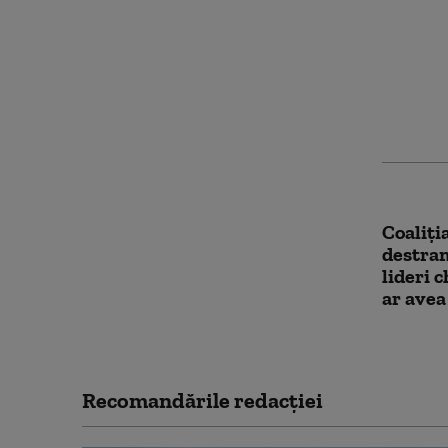
Peste 1
salvați
foc în 
Coaliția
destram
lideri 
ar avea
Recomandările redacţiei