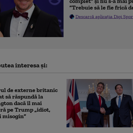
complet” și nu s-a mai p
”Trebuie să le fie frică 
Descarcă aplicația Digi Spor
utea interesa și:
ul de externe britanic
at să răspundă la
ton dacă îl mai
ră pe Trump „idiot,
şi misogin”