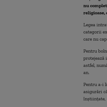
nu complete
religioase,
Legea intra
categorii ex
care nu cap
Pentru bolna
protejează 
astfel,
num
an.
Pentru a-i l
asigurări că
înștiințate,