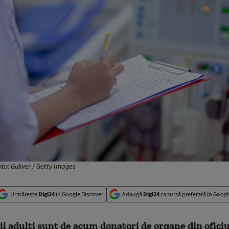
Foto: Guliver / Getty Images
Urmărește
Digi24
în Google Discover
Adaugă
Digi24
ca sursă preferată în Googl
ii adulți sunt de acum donatori de organe din ofici