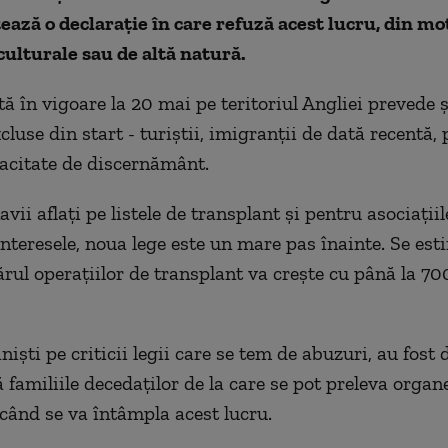
ază o declarație în care refuză acest lucru, din mo
 culturale sau de altă natură.
tă în vigoare la 20 mai pe teritoriul Angliei prevede 
cluse din start - turiștii, imigranții de dată recentă,
acitate de discernământ.
vii aflați pe listele de transplant și pentru asociațiil
interesele, noua lege este un mare pas înainte.
Se est
ărul
operaţiilor de transplant va creşte
cu
până la
700
iniști pe criticii legii care se tem de abuzuri, au fost 
 familiile decedaților de la care se pot preleva organe
 când se va întâmpla acest lucru.