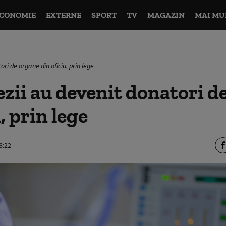
CONOMIE
EXTERNE
SPORT
TV
MAGAZIN
MAI MU
ori de organe din oficiu, prin lege
ezii au devenit donatori d
, prin lege
8:22