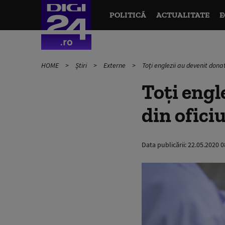
POLITICĂ
ACTUALITATE
E
HOME
Știri
Externe
Toți englezii au devenit donat
Toți engl
din oficiu
Data publicării:
22.05.2020 0