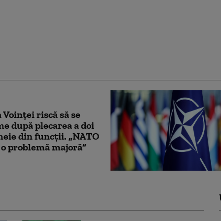
50 de migranţi au fost
 de pe un vas care a luat
Canalul Mânecii
 Voinței riscă să se
e după plecarea a doi
cheie din funcții. „NATO
 o problemă majoră”