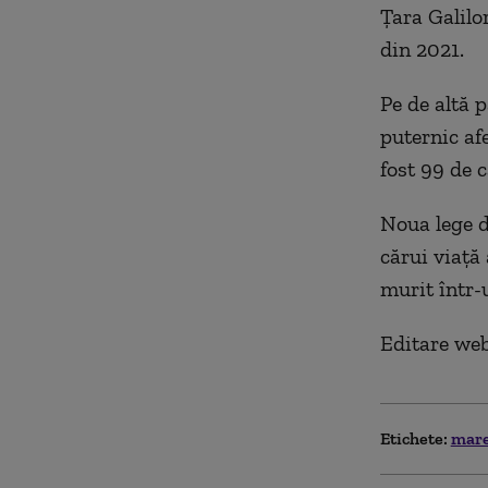
Țara Galilor
din 2021.
Pe de altă p
puternic af
fost 99 de 
Noua lege d
cărui viață 
murit într-
Editare we
Etichete:
mare