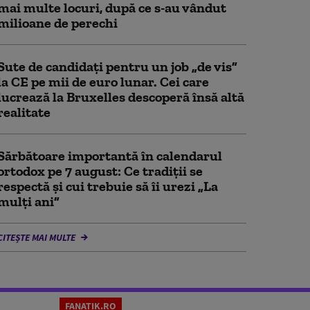
mai multe locuri, după ce s-au vândut
milioane de perechi
Sute de candidați pentru un job „de vis”
la CE pe mii de euro lunar. Cei care
lucrează la Bruxelles descoperă însă altă
realitate
Sărbătoare importantă în calendarul
ortodox pe 7 august: Ce tradiții se
respectă și cui trebuie să îi urezi „La
mulți ani”
CITEȘTE MAI MULTE
FANATIK.RO