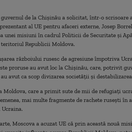
 guvernul de la Chişinău a solicitat, într-o scrisoare
eprezentant al UE pentru afaceri externe, Josep Borrel
a unei misiuni în cadrul Politicii de Securitate şi Ap
eritoriul Republicii Moldova.
nşarea războiului rusesc de agresiune împotriva Ucra
ste proruse au avut loc la Chişinău, care, potrivit gu
u avut ca scop divizarea societăţii şi destabilizarea 
a Moldova, care a primit sute de mii de refugiaţi ucr
semenea, mai multe fragmente de rachete ruseşti în 
u Ucraina.
parte, Moscova a acuzat UE că prin această nouă mis