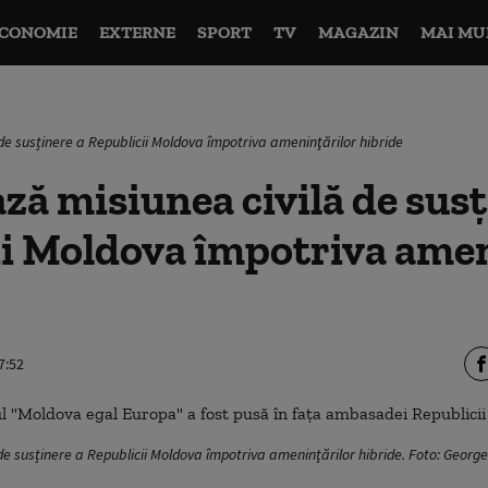
CONOMIE
EXTERNE
SPORT
TV
MAGAZIN
MAI MU
de susținere a Republicii Moldova împotriva ameninţărilor hibride
ză misiunea civilă de susț
ii Moldova împotriva amen
7:52
de susținere a Republicii Moldova împotriva ameninţărilor hibride. Foto: Geor