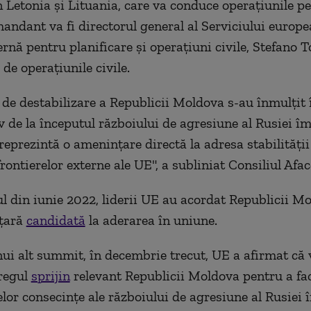
 Letonia şi Lituania, care va conduce operaţiunile pe 
andant va fi directorul general al Serviciului europ
ernă pentru planificare şi operaţiuni civile, Stefano 
de operaţiunile civile.
e de destabilizare a Republicii Moldova s-au înmulţit
v de la începutul războiului de agresiune al Rusiei î
reprezintă o ameninţare directă la adresa stabilităţii
frontierelor externe ale UE", a subliniat Consiliul Afa
 din iunie 2022, liderii UE au acordat Republicii M
 ţară
candidată
la aderarea în uniune.
nui alt summit, în decembrie trecut, UE a afirmat că
tregul
sprijin
relevant Republicii Moldova pentru a fac
or consecinţe ale războiului de agresiune al Rusiei 