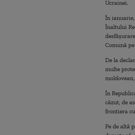
Ucrainei.
În ianuarie,
Înaltului R
desfăşurare
Comună pe t
De la decla
multe prote
moldovean, a
În Republic
căzut, de a
frontiera c
Pe de altă 