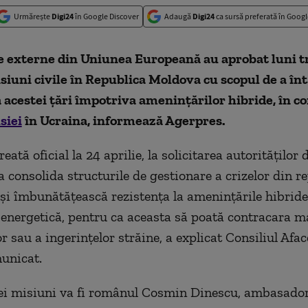
Urmărește
Digi24
în Google Discover
Adaugă
Digi24
ca sursă preferată în Googl
de externe din Uniunea Europeană au aprobat luni t
siuni civile în Republica Moldova cu scopul de a înt
 acestei țări împotriva amenințărilor hibride, în c
siei
în Ucraina, informează Agerpres.
eată oficial la 24 aprilie, la solicitarea autorităţilor d
 consolida structurile de gestionare a crizelor din re
-şi îmbunătăţească rezistenţa la ameninţările hibride,
 energetică, pentru ca aceasta să poată contracara 
r sau a ingerinţelor străine, a explicat Consiliul Afa
unicat.
tei misiuni va fi românul Cosmin Dinescu, ambasado