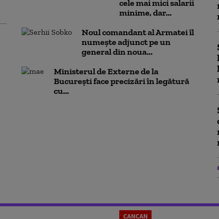
cele mai mici salarii
minime, dar...
Noul comandant al Armatei îl
numește adjunct pe un
general din noua...
Ministerul de Externe de la
București face precizări în legătură
cu...
CANCAN