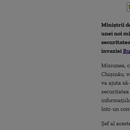
Miniştrii 
unei noi mi
securitatea
invaziei
Ru
Misiunea, cr
Chişinău, va
va ajuta să
securitatea
informaţiilo
într-un com
Şef al aces