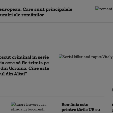
european. Care sunt principalele
umiri ale românilor
ușit campania de 40 de zile a lui Zelenski
u a reușit. Adâncimea strategică a Rusiei
există
scut criminal în serie
ia cere să fie trimis pe
 din Ucraina. Cine este
ul din Altai”
România este
printre țările UE cu