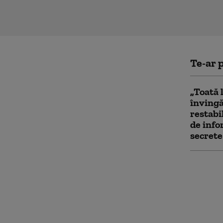
Te-ar p
„Toată 
învingă
restabi
de info
secrete
România
sprijin
spune 
se dist
Simion