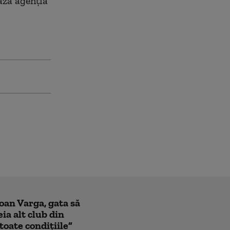
ază agenția
Ioan Varga, gata să
ia alt club din
toate condițiile”