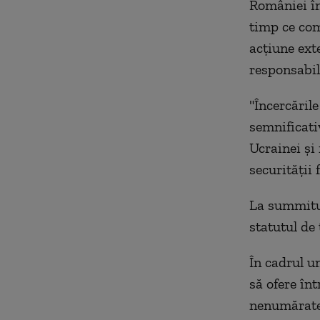
României în
timp ce com
acţiune ext
responsabil 
"Încercăril
semnificati
Ucrainei şi 
securităţii 
La summitul
statutul de
În cadrul u
să ofere în
nenumăratel