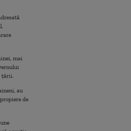
 adresată
l,
ărare
inei, mai
vernului
ţării.
aineni, au
apropiere de
iune