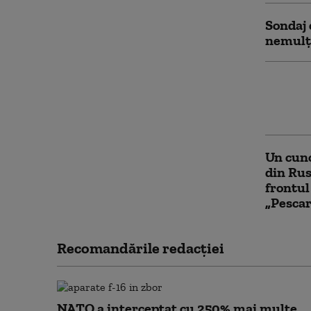
Sondaj 
nemulț
Ce a re
și ce n
nu mai 
Un cuno
din Rus
frontul
„Pescar
Recomandările redacţiei
NATO a interceptat cu 250% mai multe