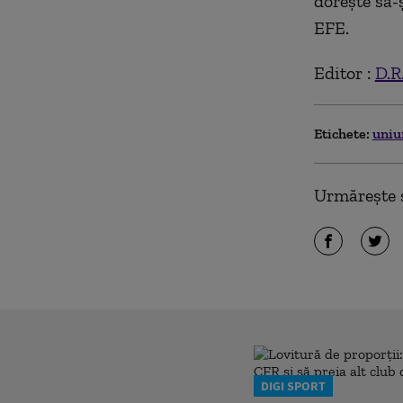
doreşte să-
EFE.
Editor :
D.R
Etichete:
uniu
Urmărește ș
DIGI SPORT