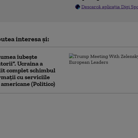
Descarcă aplicația Digi Sp
utea interesa și:
lumea iubește
torii”. Ucraina a
lit complet schimbul
rmații cu serviciile
 americane (Politico)
 nu își mai permite să
e financiar Ucraina,
Dungaciu. Liderul AUR
anțează de discursul lui