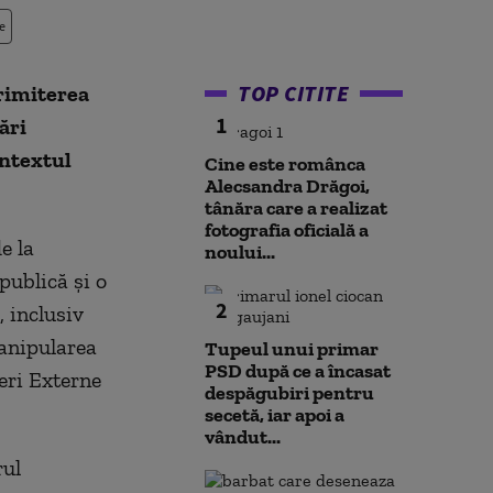
e
TOP CITITE
rimiterea
1
ări
ontextul
Cine este românca
Alecsandra Drăgoi,
tânăra care a realizat
fotografia oficială a
e la
noului...
publică şi o
2
 inclusiv
manipularea
Tupeul unui primar
PSD după ce a încasat
ceri Externe
despăgubiri pentru
secetă, iar apoi a
vândut...
rul