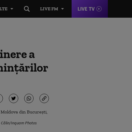
LIVE TV
LTE
LIVE FM
inere a
inţărilor
ge Călin/Inquam Photos