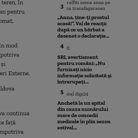
teren, în
3
ean pentru
„Anna, ţine-ţi prostul
Tomat,
acasă!”. Val de reacții
după ce un bărbat a
desenat o declarație...
 în mod
4
mpotriva
SRI, avertisment
pentru români: „Nu
 şi
furnizați nicio
ceri Externe.
informație solicitată și
întrerupeți...
oldova
5
Anchetă la un spital
din cauza numărului
 va continua
mare de concedii
medicale în plin sezon
e faţă
estival...
împotriva