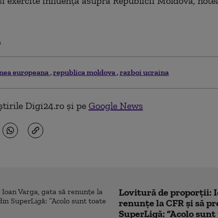
şi exercite influenţa asupra Republicii Moldova, note
.
nea europeana
republica moldova
razboi ucraina
tirile Digi24.ro și pe
Google News
Lovitură de proporții: 
renunțe la CFR și să pre
SuperLigă: ”Acolo sunt 