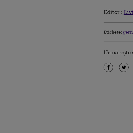
Editor :
Liv
Etichete:
ger
Urmărește ș