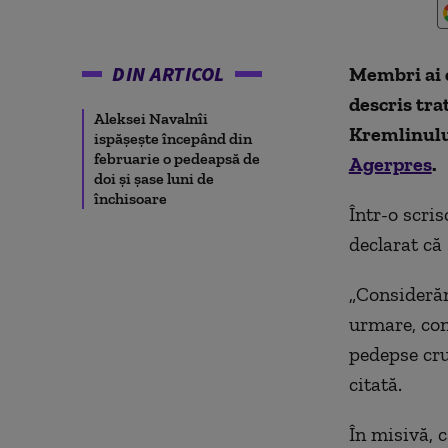
DIN ARTICOL
Membri ai 
descris tra
Aleksei Navalnîi
Kremlinulu
ispăşeşte începând din
februarie o pedeapsă de
Agerpres
.
doi şi şase luni de
închisoare
Într-o scri
declarat că 
„
Considerăm 
urmare, con
pedepse cru
citată.
În misivă, c