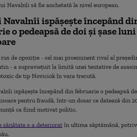
lui Navalnîi să fie anchetată la nivel european.
i Navalnîi ispăşeşte începând di
ie o pedeapsă de doi şi şase luni
oare
 rus de opoziţie - cel mai proeminent rival al preşedi
tin - a supravieţuit la limită unei tentative de asasi
toxic de tip Noviciok în vara trecută.
alnîi ispăşeşte începând din februarie o pedeapsă de 
hisoare pentru fraudă, într-un dosar ce datează din 2
enunţă ca fiind motivat politic.
e sănătate s-a deteriorat
în ultima săptămână, potriv
său.