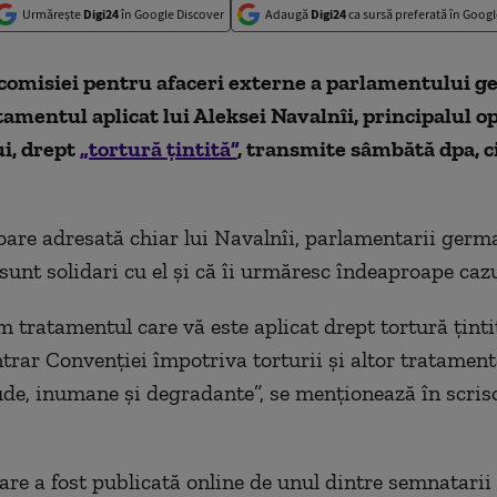
Urmărește
Digi24
în Google Discover
Adaugă
Digi24
ca sursă preferată în Googl
comisiei pentru afaceri externe a parlamentului 
tamentul aplicat lui Aleksei Navalnîi, principalul o
i, drept
„tortură ţintită”
, transmite sâmbătă dpa, c
soare adresată chiar lui Navalnîi, parlamentarii germ
sunt solidari cu el şi că îi urmăresc îndeaproape cazu
tratamentul care vă este aplicat drept tortură ţintit
trar Convenţiei împotriva torturii şi altor tratament
de, inumane şi degradante”, se menţionează în scris
are a fost publicată online de unul dintre semnatarii 