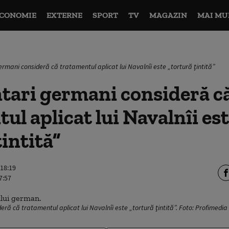
CONOMIE
EXTERNE
SPORT
TV
MAGAZIN
MAI MU
rmani consideră că tratamentul aplicat lui Navalnîi este „tortură ţintită”
tari germani consideră c
ul aplicat lui Navalnîi es
ţintită”
 18:19
7:57
ă că tratamentul aplicat lui Navalnîi este „tortură ţintită”. Foto: Profimedia