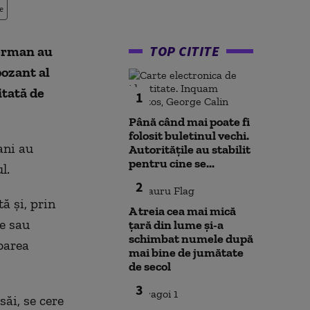
e
TOP CITITE
german au
pozant al
itată de
1
Până când mai poate fi
folosit buletinul vechi.
ani au
Autoritățile au stabilit
pentru cine se...
l.
2
ă şi, prin
A treia cea mai mică
e sau
țară din lume și-a
schimbat numele după
oarea
mai bine de jumătate
de secol
3
săi, se cere