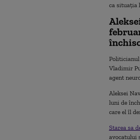
ca situaţia 
Alekse
februar
închis
Politicianul
Vladimir Pu
agent neuro
Aleksei Nav
luni de înc
care el îl d
Starea sa d
avocatului 