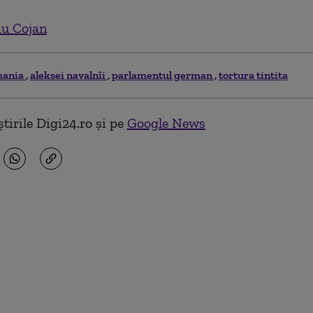
iu Cojan
mania
aleksei navalnîi
parlamentul german
tortura tintita
tirile Digi24.ro și pe
Google News