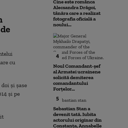
Cine este românca
Alecsandra Drăgoi,
tânăra care a realizat
n
fotografia oficială a
noului...
 de
ntelui
4
nare cu
Noul Comandant-șef
al Armatei ucrainene
solicită demiterea
comandantului
doi şi şase
Forțelor...
014 şi pe
5
Sebastian Stan a
devenit tată. Iubita
it
actorului originar din
Constanța, Annabelle