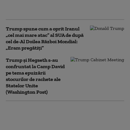
cu serviciile secrete
americane (Politico)
Trump spune cum a oprit Iranul
„cel mai mare atac” al SUA de după
cel de-Al Doilea Război Mondial:
„Eram pregătiți”
Trump şi Hegseth s-au
confruntat la Camp David
pe tema epuizării
stocurilor de rachete ale
Statelor Unite
(Washington Post)
Ce a reușit campania de 40 de
zile a lui Zelenski și ce nu a
reușit. Adâncimea strategică a
Rusiei nu mai există