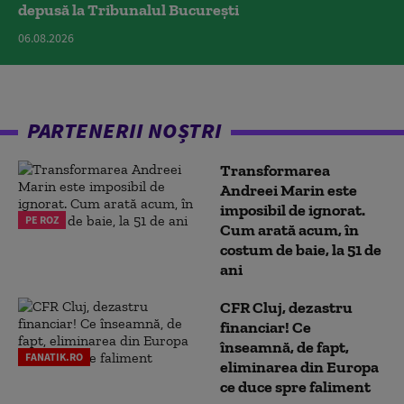
depusă la Tribunalul București
06.08.2026
PARTENERII NOȘTRI
Transformarea
Andreei Marin este
imposibil de ignorat.
PE ROZ
Cum arată acum, în
costum de baie, la 51 de
ani
CFR Cluj, dezastru
financiar! Ce
înseamnă, de fapt,
FANATIK.RO
eliminarea din Europa
ce duce spre faliment