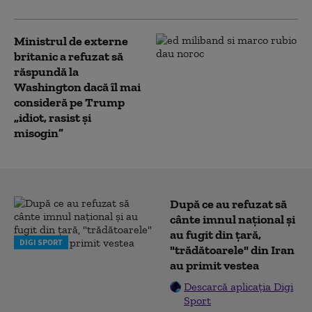
Ministrul de externe
britanic a refuzat să
răspundă la
Washington dacă îl mai
consideră pe Trump
„idiot, rasist şi
misogin”
După ce au refuzat să
cânte imnul naţional şi
au fugit din ţară,
DIGI SPORT
"trădătoarele" din Iran
au primit vestea
Descarcă aplicația Digi
Sport