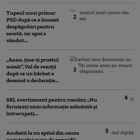
Tupeul unui primar
2
PSD după ce a încasat
despăgubiri pentru
secetă, iar apoi a
vândut...
„Anna, ţine-ţi prostul
acasă!”. Val de reacții
3
după ce un bărbat a
desenat o declarație...
4
SRI, avertisment pentru români: „Nu
furnizați nicio informație solicitată și
întrerupeți...
5
Anchetă la un spital din cauza
numărului mare de concedii