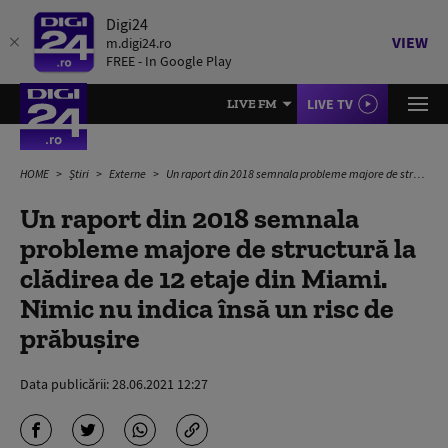
Digi24
VIEW
m.digi24.ro
FREE - In Google Play
LIVE TV
LIVE FM
HOME
Știri
Externe
Un raport din 2018 semnala probleme majore de structură la clădirea de 12 etaje din Miami. Nimic nu indica însă un risc de prăbușire
Un raport din 2018 semnala
probleme majore de structură la
clădirea de 12 etaje din Miami.
Nimic nu indica însă un risc de
prăbușire
Data publicării:
28.06.2021 12:27