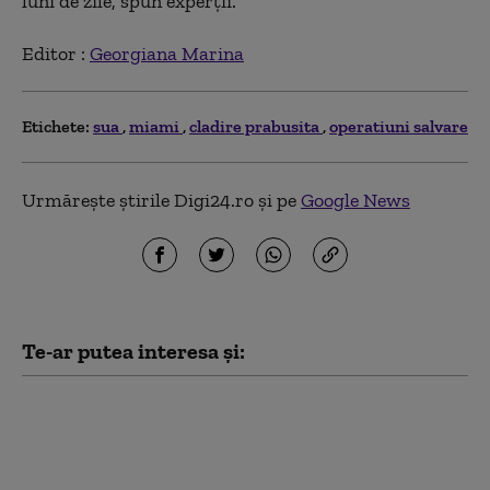
luni de zile, spun experții.
Editor :
Georgiana Marina
Etichete:
sua
miami
cladire prabusita
operatiuni salvare
Urmărește știrile Digi24.ro și pe
Google News
Te-ar putea interesa și:
„Toată lumea iubește
învingătorii”. Ucraina a
restabilit complet
schimbul de informații