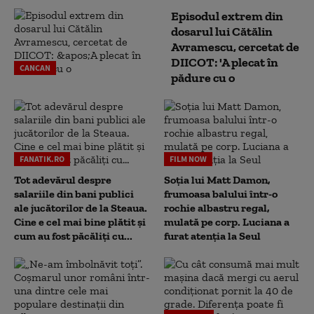
Episodul extrem din
dosarul lui Cătălin
Avramescu, cercetat de
DIICOT: 'A plecat în
CANCAN
pădure cu o
FANATIK.RO
FILM NOW
Tot adevărul despre
Soția lui Matt Damon,
salariile din bani publici
frumoasa balului într-o
ale jucătorilor de la Steaua.
rochie albastru regal,
Cine e cel mai bine plătit și
mulată pe corp. Luciana a
cum au fost păcăliți cu...
furat atenția la Seul