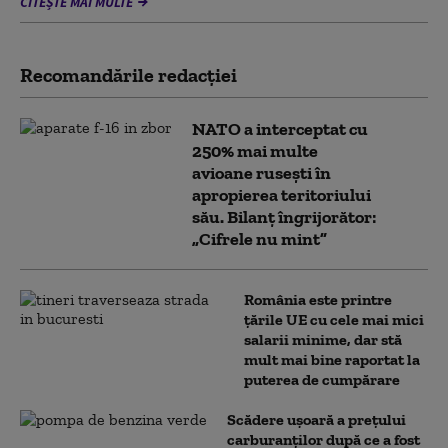
CITEȘTE MAI MULTE
Recomandările redacţiei
NATO a interceptat cu
250% mai multe
avioane rusești în
apropierea teritoriului
său. Bilanț îngrijorător:
„Cifrele nu mint”
România este printre
țările UE cu cele mai mici
salarii minime, dar stă
mult mai bine raportat la
puterea de cumpărare
Scădere ușoară a prețului
carburanților după ce a fost