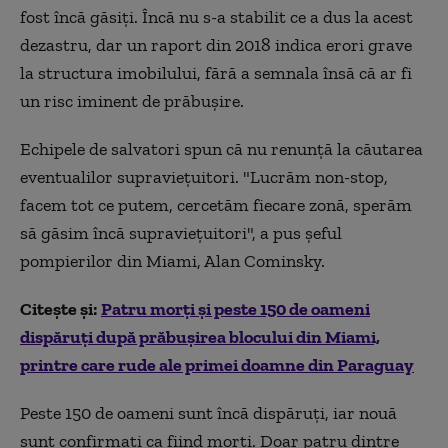
fost încă găsiți. Încă nu s-a stabilit ce a dus la acest
dezastru, dar un raport din 2018 indica erori grave
la structura imobilului, fără a semnala însă că ar fi
un risc iminent de prăbușire.
Echipele de salvatori spun că nu renunță la căutarea
eventualilor supraviețuitori. "Lucrăm non-stop,
facem tot ce putem, cercetăm fiecare zonă, sperăm
să găsim încă supraviețuitori", a pus șeful
pompierilor din Miami, Alan Cominsky.
Citește și:
Patru morți și peste 150 de oameni
dispăruți după prăbușirea blocului din Miami,
printre care rude ale primei doamne din Paraguay
Peste 150 de oameni sunt încă dispăruți, iar nouă
sunt confirmați ca fiind morți. Doar patru dintre