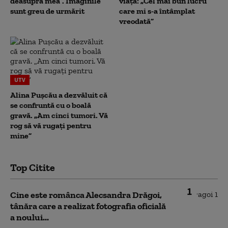
deasupra mea”. Imaginile
viața: „Cel mai bun lucru
sunt greu de urmărit
care mi s-a întâmplat
vreodată”
UTV
Alina Pușcău a dezvăluit că
se confruntă cu o boală
gravă. „Am cinci tumori. Vă
rog să vă rugați pentru
mine”
Top Citite
1
Cine este românca Alecsandra Drăgoi,
tânăra care a realizat fotografia oficială
a noului...