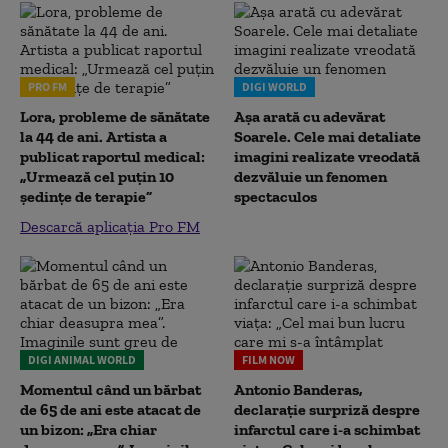
PRO FM
DIGI WORLD
Lora, probleme de sănătate
Așa arată cu adevărat
la 44 de ani. Artista a
Soarele. Cele mai detaliate
publicat raportul medical:
imagini realizate vreodată
„Urmează cel puțin 10
dezvăluie un fenomen
ședințe de terapie”
spectaculos
Descarcă aplicația Pro FM
DIGI ANIMAL WORLD
FILM NOW
Momentul când un bărbat
Antonio Banderas,
de 65 de ani este atacat de
declarație surpriză despre
un bizon: „Era chiar
infarctul care i-a schimbat