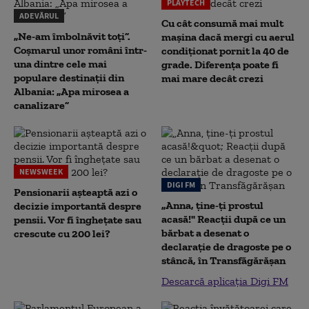
PLAYTECH
ADEVĂRUL
Cu cât consumă mai mult
„Ne-am îmbolnăvit toți”.
mașina dacă mergi cu aerul
Coșmarul unor români într-
condiționat pornit la 40 de
una dintre cele mai
grade. Diferența poate fi
populare destinații din
mai mare decât crezi
Albania: „Apa mirosea a
canalizare”
NEWSWEEK
DIGI FM
Pensionarii așteaptă azi o
„Anna, ţine-ţi prostul
decizie importantă despre
acasă!" Reacţii după ce un
pensii. Vor fi înghețate sau
bărbat a desenat o
crescute cu 200 lei?
declaraţie de dragoste pe o
stâncă, în Transfăgărăşan
Descarcă aplicația Digi FM