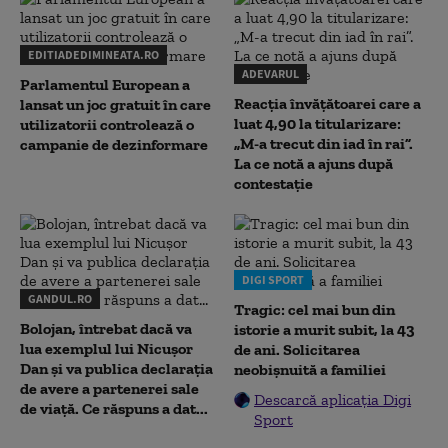
EDITIADEDIMINEATA.RO
ADEVARUL
Parlamentul European a
Reacția învățătoarei care a
lansat un joc gratuit în care
luat 4,90 la titularizare:
utilizatorii controlează o
„M-a trecut din iad în rai”.
campanie de dezinformare
La ce notă a ajuns după
contestație
DIGI SPORT
GANDUL.RO
Tragic: cel mai bun din
Bolojan, întrebat dacă va
istorie a murit subit, la 43
lua exemplul lui Nicușor
de ani. Solicitarea
Dan și va publica declarația
neobișnuită a familiei
de avere a partenerei sale
Descarcă aplicația Digi
de viață. Ce răspuns a dat...
Sport