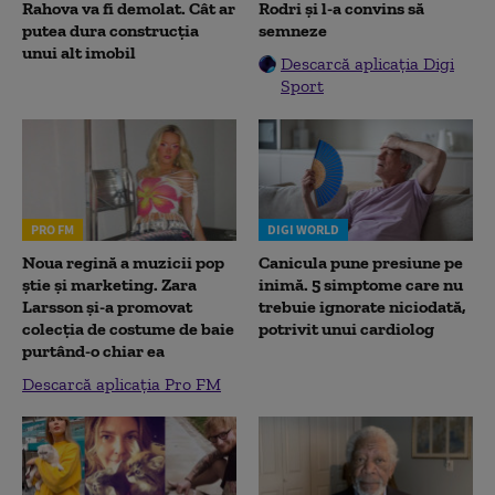
Rahova va fi demolat. Cât ar
Rodri și l-a convins să
putea dura construcția
semneze
unui alt imobil
Descarcă aplicația Digi
Sport
PRO FM
DIGI WORLD
Noua regină a muzicii pop
Canicula pune presiune pe
știe și marketing. Zara
inimă. 5 simptome care nu
Larsson și-a promovat
trebuie ignorate niciodată,
colecția de costume de baie
potrivit unui cardiolog
purtând-o chiar ea
Descarcă aplicația Pro FM