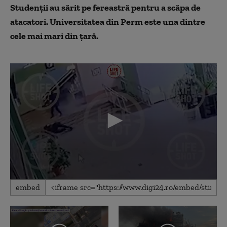
Stud
enții au sărit pe fereastră pentru a scăpa de
atacatori. Univ
ersitatea din Perm este una dintre
cele mai mari din țară.
0
embed
seconds
of
15
seconds