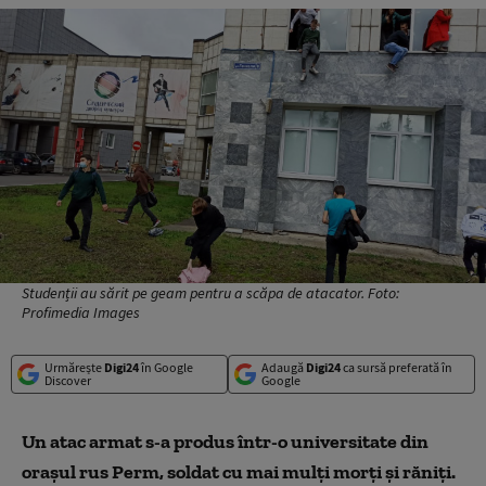
Studenții au sărit pe geam pentru a scăpa de atacator. Foto:
Profimedia Images
Urmărește
Digi24
în Google
Adaugă
Digi24
ca sursă preferată în
Discover
Google
Un atac armat s-a produs într-o uni
versitate din
orașul rus Perm, soldat cu mai mulți morți și răniți.