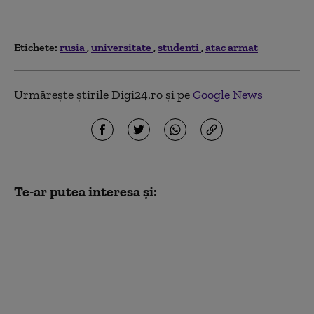
Etichete:
rusia
universitate
studenti
atac armat
Urmărește știrile Digi24.ro și pe
Google News
Te-ar putea interesa și:
Serviciile secrete
americane avertizează
că Putin ar putea ataca
o țară NATO încă din
această toamnă (WSJ)