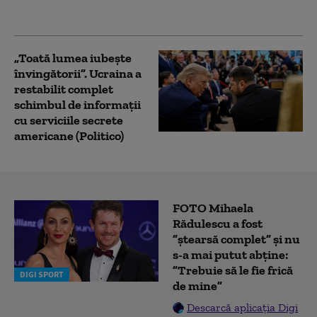
„Cifrele nu mint”
„Toată lumea iubește
învingătorii”. Ucraina a
restabilit complet
schimbul de informații
cu serviciile secrete
americane (Politico)
FOTO Mihaela
Rădulescu a fost
”ștearsă complet” și nu
s-a mai putut abține:
”Trebuie să le fie frică
DIGI SPORT
de mine”
Descarcă aplicația Digi