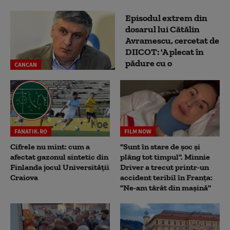
Episodul extrem din
dosarul lui Cătălin
Avramescu, cercetat de
DIICOT: 'A plecat în
pădure cu o
CANCAN
FANATIK.RO
FILM NOW
Cifrele nu mint: cum a
"Sunt în stare de șoc și
afectat gazonul sintetic din
plâng tot timpul". Minnie
Finlanda jocul Universității
Driver a trecut printr-un
Craiova
accident teribil în Franța:
"Ne-am târât din mașină"