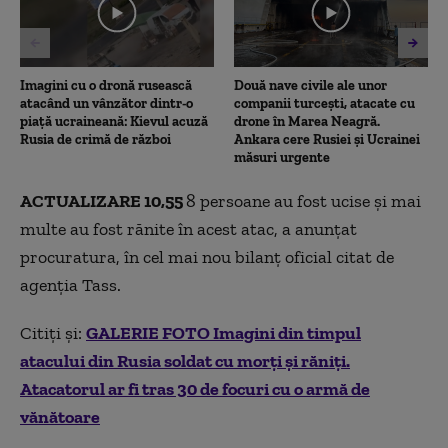
Imagini cu o dronă rusească
Două nave civile ale unor
atacând un vânzător dintr-o
companii turcești, atacate cu
piață ucraineană: Kievul acuză
drone în Marea Neagră.
Rusia de crimă de război
Ankara cere Rusiei și Ucrainei
măsuri urgente
ACTUALIZARE 10,55
8 persoane au fost ucise și mai
multe au fost rănite în acest atac, a anunțat
procuratura, în cel mai nou bilanț oficial citat de
agenția Tass.
Citiți și:
GALERIE FOTO Imagini din timpul
atacului din Rusia soldat cu morți și răniți.
Atacatorul ar fi tras 30 de focuri cu o armă de
vănătoare