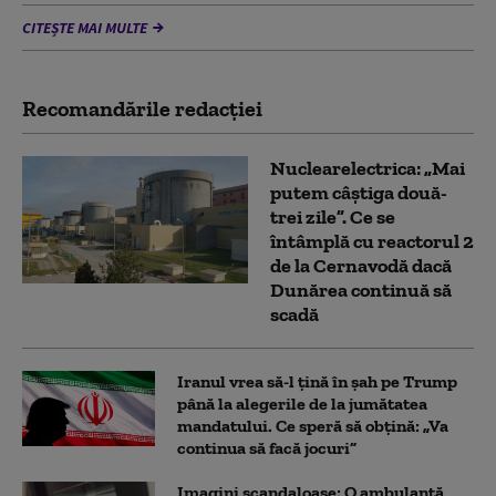
CITEȘTE MAI MULTE
Recomandările redacţiei
Nuclearelectrica: „Mai
putem câștiga două-
trei zile”. Ce se
întâmplă cu reactorul 2
de la Cernavodă dacă
Dunărea continuă să
scadă
Iranul vrea să-l țină în șah pe Trump
până la alegerile de la jumătatea
mandatului. Ce speră să obțină: „Va
continua să facă jocuri”
Imagini scandaloase: O ambulanță