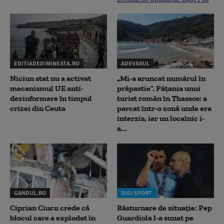
EDITIADEDIMINEATA.RO
ADEVARUL
Niciun stat nu a activat
„Mi-a aruncat numărul în
mecanismul UE anti-
prăpastie”. Pățania unui
dezinformare în timpul
turist român în Thassos: a
crizei din Ceuta
parcat într-o zonă unde era
interzis, iar un localnic i-
a...
GANDUL.RO
DIGI SPORT
Ciprian Ciucu crede că
Răsturnare de situație: Pep
blocul care a explodat în
Guardiola l-a sunat pe