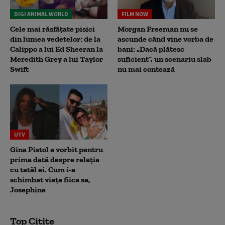
DIGI ANIMAL WORLD
FILM NOW
Cele mai răsfățate pisici
Morgan Freeman nu se
din lumea vedetelor: de la
ascunde când vine vorba de
Calippo a lui Ed Sheeran la
bani: „Dacă plătesc
Meredith Grey a lui Taylor
suficient”, un scenariu slab
Swift
nu mai contează
UTV
Gina Pistol a vorbit pentru
prima dată despre relația
cu tatăl ei. Cum i-a
schimbat viața fiica sa,
Josephine
Top Citite