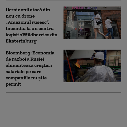
Ucrainenii atacă din
nou cu drone
„Amazonul rusesc”.
Incendiu la un centru
logistic Wildberries din
Ekaterinburg
Bloomberg: Economia
de război a Rusiei
alimentează creşteri
salariale pe care
companiile nu şi le
permit
NATO a interceptat cu
250% mai multe
avioane rusești în
apropierea teritoriului
său. Bilanț îngrijorător: