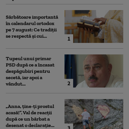
Sărbătoare importantă
în calendarul ortodox
pe 7 august: Ce tradiții
se respectă și cui...
1
Tupeul unui primar
PSD după ce a încasat
despăgubiri pentru
secetă, iar apoi a
2
vândut...
„Anna, ţine-ţi prostul
acasă!”. Val de reacții
după ce un bărbat a
desenat o declarație...
3