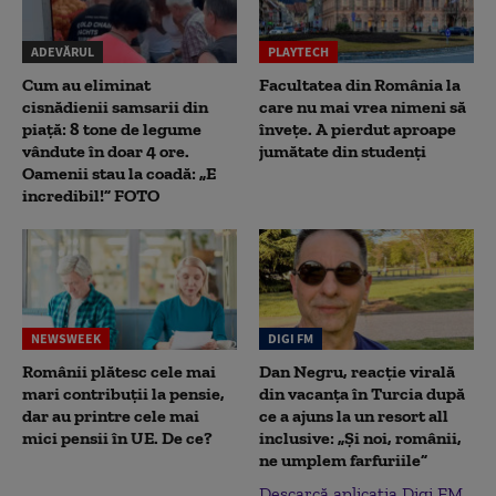
ADEVĂRUL
PLAYTECH
Cum au eliminat
Facultatea din România la
cisnădienii samsarii din
care nu mai vrea nimeni să
piață: 8 tone de legume
înveţe. A pierdut aproape
vândute în doar 4 ore.
jumătate din studenţi
Oamenii stau la coadă: „E
incredibil!” FOTO
NEWSWEEK
DIGI FM
Românii plătesc cele mai
Dan Negru, reacție virală
mari contribuții la pensie,
din vacanța în Turcia după
dar au printre cele mai
ce a ajuns la un resort all
mici pensii în UE. De ce?
inclusive: „Și noi, românii,
ne umplem farfuriile”
Descarcă aplicația Digi FM