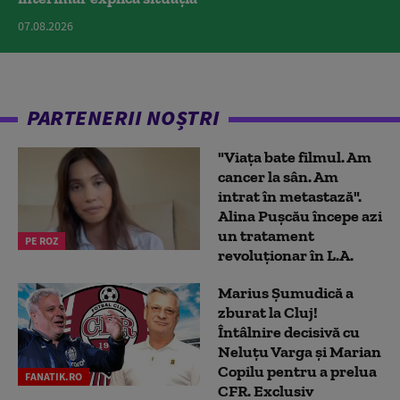
07.08.2026
PARTENERII NOȘTRI
"Viața bate filmul. Am
cancer la sân. Am
intrat în metastază".
Alina Pușcău începe azi
un tratament
PE ROZ
revoluționar în L.A.
Marius Şumudică a
zburat la Cluj!
Întâlnire decisivă cu
Neluţu Varga şi Marian
Copilu pentru a prelua
FANATIK.RO
CFR. Exclusiv