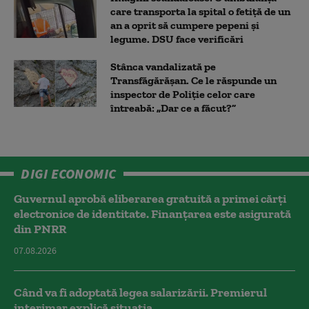
care transporta la spital o fetiță de un
an a oprit să cumpere pepeni și
legume. DSU face verificări
Stânca vandalizată pe
Transfăgărășan. Ce le răspunde un
inspector de Poliție celor care
întreabă: „Dar ce a făcut?”
DIGI ECONOMIC
Guvernul aprobă eliberarea gratuită a primei cărţi
electronice de identitate. Finanțarea este asigurată
din PNRR
07.08.2026
Când va fi adoptată legea salarizării. Premierul
interimar explică situația