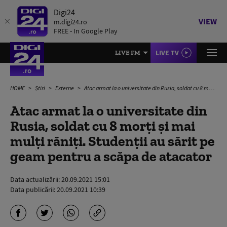
Digi24
VIEW
m.digi24.ro
FREE - In Google Play
LIVE TV
LIVE FM
HOME
Știri
Externe
Atac armat la o universitate din Rusia, soldat cu 8 morți și mai mulți răniți. Studenții au sărit pe geam pentru a scăpa de atacator
Atac armat la o universitate din
Rusia, soldat cu 8 morți și mai
mulți răniți. Studenții au sărit pe
geam pentru a scăpa de atacator
Data actualizării:
20.09.2021 15:01
Data publicării:
20.09.2021 10:39