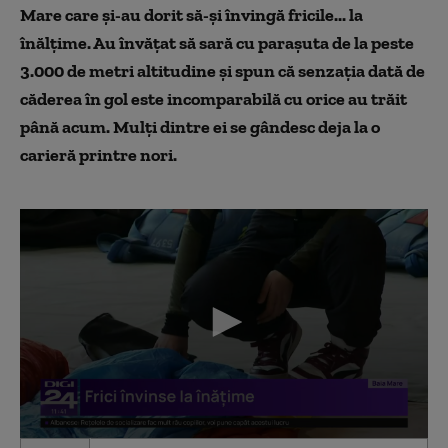
Mare care și-au dorit să-și învingă fricile... la
înălțime. Au învățat să sară cu parașuta de la peste
3.000 de metri altitudine și spun că senzația dată de
căderea în gol este incomparabilă cu orice au trăit
până acum. Mulți dintre ei se gândesc deja la o
carieră printre nori.
0