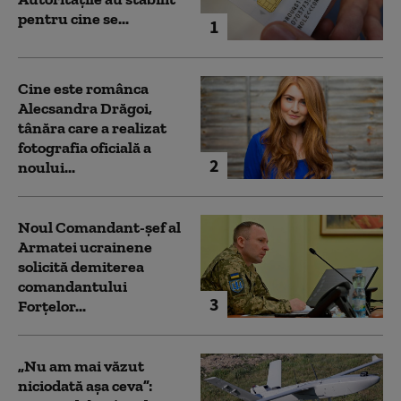
pentru cine se...
1
Cine este românca
Alecsandra Drăgoi,
tânăra care a realizat
fotografia oficială a
2
noului...
Noul Comandant-șef al
Armatei ucrainene
solicită demiterea
comandantului
3
Forțelor...
„Nu am mai văzut
niciodată așa ceva”: