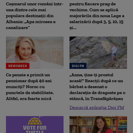
Coșmarul unor români într-
pentru fiecare prag de
una dintre cele mai
vechime. Cum se aplică
populare destinații din
majorările din noua Lege a
Albania: „Apa mirosea a
salarizării după 3, 5, 10, 15
canalizare”
și...
NEWSWEEK
DIGI FM
Ce pensie a primit un
„Anna, ţine-ţi prostul
pensionar după 40 ani
acasă!" Reacţii după ce un
munciți? Noroc cu
bărbat a desenat o
punctele de stabilitate.
declaraţie de dragoste pe o
Altfel, era foarte mică
stâncă, în Transfăgărăşan
Descarcă aplicația Digi FM