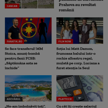
Prahova au revoltat
CANCAN
românii
FANATIK.RO
FILM NOW
Se face transferul! MM
Soția lui Matt Damon,
Stoica, anunț-bombă
frumoasa balului într-o
pentru fanii FCSB:
rochie albastru regal,
„Săptămâna asta se
mulată pe corp. Luciana a
închide”
furat atenția la Seul
ADEVĂRUL
PLAYTECH
„Ne-am îmbolnăvit toți”.
Cu cât îți crește salariul