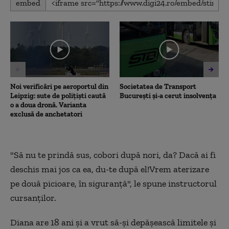
embed
seconds
of
2
minutes,
31
seconds
Noi verificări pe aeroportul din
Societatea de Transport
Leipzig: sute de polițiști caută
București și-a cerut insolvența
o a doua dronă. Varianta
exclusă de anchetatori
"Să nu te prindă sus, cobori după nori, da? Dacă ai fi
deschis mai jos ca ea, du-te după el!Vrem aterizare
pe două picioare, în siguranță", le spune instructorul
cursanților.
Diana are 18 ani și a vrut să-și depășească limitele și