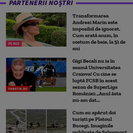
PARTENERII NOȘTRI
Transformarea
Andreei Marin este
imposibil de ignorat.
Cum arată acum, în
costum de baie, la 51 de
PE ROZ
ani
Gigi Becali nu ia în
seamă Universitatea
Craiova! Cu cine se
luptă FCSB în acest
sezon de SuperLiga
FANATIK.RO
României: „Anul ăsta
mi-am dat...
Cum au apărut doi
turiști pe Platoul
Bucegi. Imaginile
publicate de Salvamont