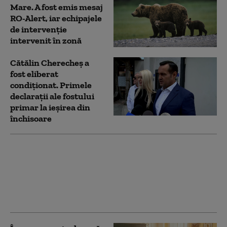
Mare. A fost emis mesaj
RO-Alert, iar echipajele
de intervenție
intervenit în zonă
Cătălin Cherecheș a
fost eliberat
condiționat. Primele
declarații ale fostului
primar la ieșirea din
închisoare
Rata șomajului a urcat
la 6,4% în luna mai.
Aproape trei din zece
tineri din România
sunt fără loc de muncă