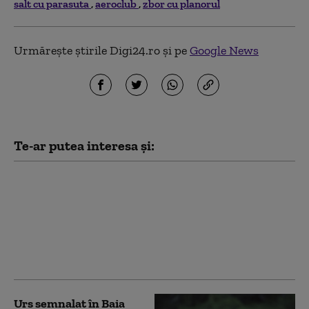
salt cu parasuta
aeroclub
zbor cu planorul
Urmărește știrile Digi24.ro și pe
Google News
Te-ar putea interesa și:
Şerbănescu (CNAIR):
Numărul tinerilor
morţi în accidente l-a
depăşit pe cel al
deceselor provocate de
tuberculoză şi droguri
Urs semnalat în Baia