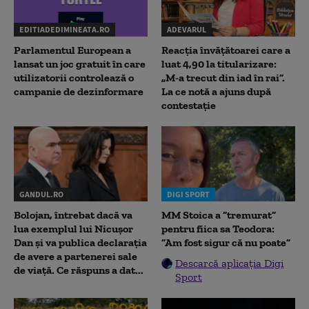
EDITIADEDIMINEATA.RO
ADEVARUL
Parlamentul European a
Reacția învățătoarei care a
lansat un joc gratuit în care
luat 4,90 la titularizare:
utilizatorii controlează o
„M-a trecut din iad în rai”.
campanie de dezinformare
La ce notă a ajuns după
contestație
GANDUL.RO
DIGI SPORT
Bolojan, întrebat dacă va
MM Stoica a ”tremurat”
lua exemplul lui Nicușor
pentru fiica sa Teodora:
Dan și va publica declarația
”Am fost sigur că nu poate”
de avere a partenerei sale
Descarcă aplicația Digi
de viață. Ce răspuns a dat...
Sport