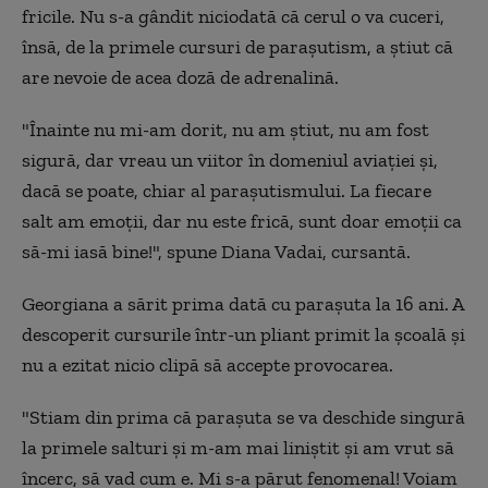
fricile. Nu s-a gândit niciodată că cerul o va cuceri,
însă, de la primele cursuri de parașutism, a știut că
are nevoie de acea doză de adrenalină.
"Înainte nu mi-am dorit, nu am știut, nu am fost
sigură, dar vreau un viitor în domeniul aviației și,
dacă se poate, chiar al parașutismului. La fiecare
salt am emoții, dar nu este frică, sunt doar emoții ca
să-mi iasă bine!", spune Diana Vadai, cursantă.
Georgiana a sărit prima dată cu parașuta la 16 ani. A
descoperit cursurile într-un pliant primit la școală și
nu a ezitat nicio clipă să accepte provocarea.
"Stiam din prima că parașuta se va deschide singură
la primele salturi și m-am mai liniștit și am vrut să
încerc, să vad cum e. Mi s-a părut fenomenal! Voiam