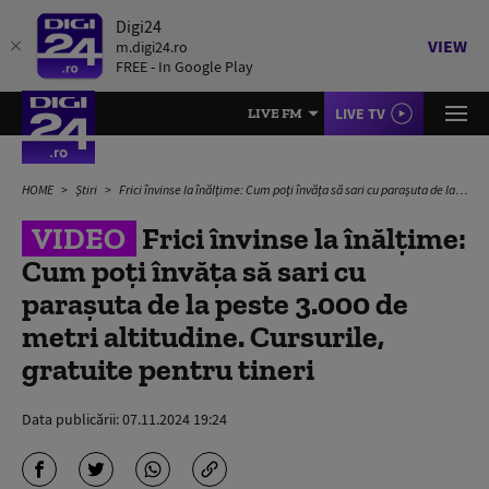
Digi24
VIEW
m.digi24.ro
FREE - In Google Play
LIVE TV
LIVE FM
HOME
Știri
Frici învinse la înălțime: Cum poți învăța să sari cu parașuta de la peste 3.000 de metri altitudine. Cursurile, gratuite pentru tineri
VIDEO
Frici învinse la înălțime:
Cum poți învăța să sari cu
parașuta de la peste 3.000 de
metri altitudine. Cursurile,
gratuite pentru tineri
Data publicării:
07.11.2024 19:24