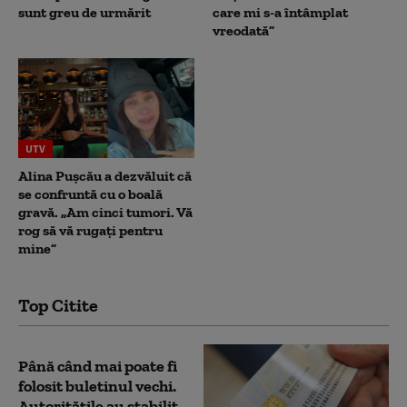
sunt greu de urmărit
care mi s-a întâmplat
vreodată”
UTV
Alina Pușcău a dezvăluit că
se confruntă cu o boală
gravă. „Am cinci tumori. Vă
rog să vă rugați pentru
mine”
Top Citite
Până când mai poate fi
folosit buletinul vechi.
Autoritățile au stabilit