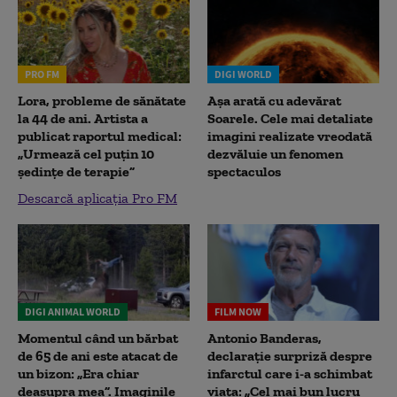
PRO FM
DIGI WORLD
Lora, probleme de sănătate
Așa arată cu adevărat
la 44 de ani. Artista a
Soarele. Cele mai detaliate
publicat raportul medical:
imagini realizate vreodată
„Urmează cel puțin 10
dezvăluie un fenomen
ședințe de terapie”
spectaculos
Descarcă aplicația Pro FM
DIGI ANIMAL WORLD
FILM NOW
Momentul când un bărbat
Antonio Banderas,
de 65 de ani este atacat de
declarație surpriză despre
un bizon: „Era chiar
infarctul care i-a schimbat
deasupra mea”. Imaginile
viața: „Cel mai bun lucru