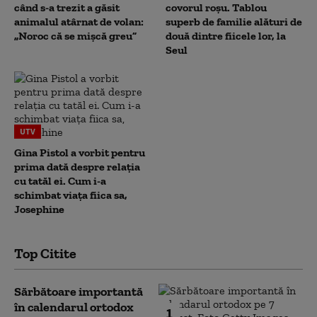
când s-a trezit a găsit
covorul roșu. Tablou
animalul atârnat de volan:
superb de familie alături de
„Noroc că se mișcă greu”
două dintre fiicele lor, la
Seul
UTV
Gina Pistol a vorbit pentru
prima dată despre relația
cu tatăl ei. Cum i-a
schimbat viața fiica sa,
Josephine
Top Citite
Sărbătoare importantă
în calendarul ortodox
1