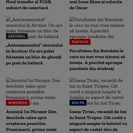
Noul transfer al FCSB,
mai bune filme și rolurile
subiect de caterincă
de Oscar
ADEVĂRUL
PLAYTECH
„Antrenamentul” sezonului
Facultatea din România la
în Arctica: Un urs polar
care nu mai vrea nimeni să
folosește un bloc de gheață
înveţe. A pierdut aproape
pe post de halteră
jumătate din studenţi
NEWSWEEK
DIGI FM
Anunțul lui Nicușor Dan
Ioana Țiriac, vacanță de lux
deschide calea spre
în Saint-Tropez. Cât costă o
creșterea pensiilor.
singură noapte la hotelul cu
Pensionarii, prima veste
aspect de castel ales de