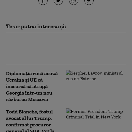
Te-ar putea interesa și:
Iranul pune o condiție Statelor
Unite pentru deblocarea
Strâmtorii Ormuz
Diplomaţia rusă acuză
Ucraina şi UE că
încearcă să atragă
Georgia într-un nou
război cu Moscova
Todd Blanche, fostul
avocat al lui Trump,
confirmat procuror
general al SUA. Vot la