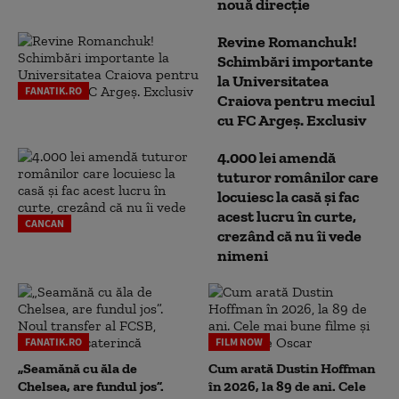
nouă direcție
Revine Romanchuk!
Schimbări importante
la Universitatea
FANATIK.RO
Craiova pentru meciul
cu FC Argeş. Exclusiv
4.000 lei amendă
tuturor românilor care
locuiesc la casă și fac
acest lucru în curte,
CANCAN
crezând că nu îi vede
nimeni
FANATIK.RO
FILM NOW
„Seamănă cu ăla de
Cum arată Dustin Hoffman
Chelsea, are fundul jos”.
în 2026, la 89 de ani. Cele