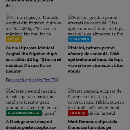
de...
PRO FM
DIGI WORLD
Ce nu-i lipsește Monicăi
Rinichii, printre primii
Anghel din frigider, după
afectați de caniculă. Câtă
ce a slăbit 40 kg: “Știu ce să
apă trebuie să bem, de fapt,
mănânc. Nu mai fac ca
vara și la ce alimente să fim
înainte”
atenți
Descarcă aplicația Pro FM
DIGI ANIMAL WORLD
FILM NOW
A lăsat geamul mașinii
Matt Damon, eclipsat de
deschis peste noapte, iar
frumoasa lui soție, pe