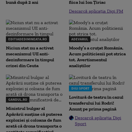
bună după 2 ani
fiica lui Ion Țiriac
Descarcă aplicația Digi FM
EDITIADEDIMINEATA.RO
ADEVARUL
Niciun stat nu a activat
Moody’s a cruțat România.
mecanismul UE anti-
Acum politicienii pot strica
dezinformare în timpul
tot. Avertismentul
crizei din Ceuta
analiștilor
DIGI SPORT
Lovitură de teatru în cazul
GANDUL.RO
transferului lui Rodri!
Ministrul bulgar al
Anunț pe prima pagină
Apărării susține că puterea
Descarcă aplicația Digi
exploziei și coloana de fum
Sport
arată că drona transporta o
cantitate semnificativă