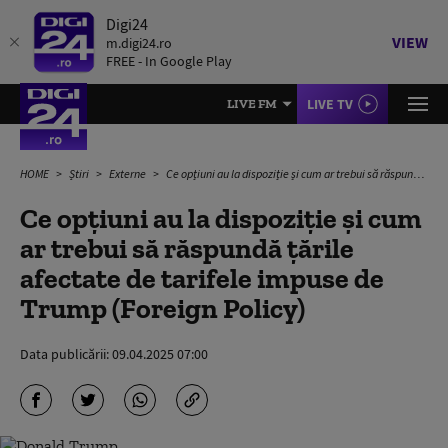
Digi24
VIEW
m.digi24.ro
FREE - In Google Play
LIVE TV
LIVE FM
HOME
Știri
Externe
Ce opțiuni au la dispoziție și cum ar trebui să răspundă țările afectate de tarifele impuse de Trump (Foreign Policy)
Ce opțiuni au la dispoziție și cum
ar trebui să răspundă țările
afectate de tarifele impuse de
Trump (Foreign Policy)
Data publicării:
09.04.2025 07:00