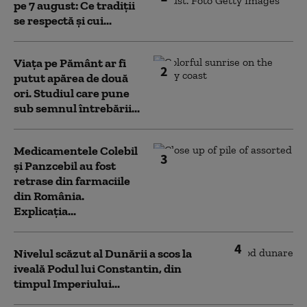
pe 7 august: Ce tradiții
se respectă și cui...
Viața pe Pământ ar fi
2
putut apărea de două
ori. Studiul care pune
sub semnul întrebării...
Medicamentele Colebil
3
și Panzcebil au fost
retrase din farmaciile
din România.
Explicația...
4
Nivelul scăzut al Dunării a scos la
iveală Podul lui Constantin, din
timpul Imperiului...