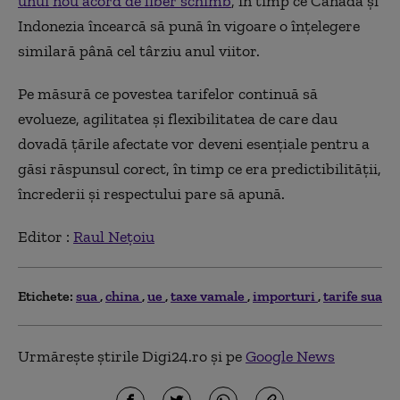
unui nou acord de liber schimb
, în timp ce Canada și
Indonezia încearcă să pună în vigoare o înțelegere
similară până cel târziu anul viitor.
Pe măsură ce povestea tarifelor continuă să
evolueze, agilitatea și flexibilitatea de care dau
dovadă țările afectate vor deveni esențiale pentru a
găsi răspunsul corect, în timp ce era predictibilității,
încrederii și respectului pare să apună.
Editor :
Raul Nețoiu
Etichete:
sua
china
ue
taxe vamale
importuri
tarife sua
Urmărește știrile Digi24.ro și pe
Google News