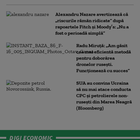
Alexandru Nazare avertizează că
„riscurile rămân ridicate” după
rapoartele Fitch și Moody’s: „Nu a
fost o perioadă simplă”
Radu Miruță: „Am găsit
cea mai eficientă metodă
pentru doborârea
dronelor rusești.
Funcționează cu succes”
SUA au convins Ucraina
să nu mai atace conducta
CPC şi petrolierele non-
ruseşti din Marea Neagră
(Bloomberg)
DIGI ECONOMIC