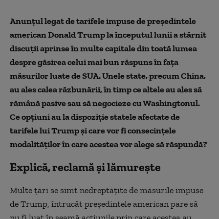
Anunțul legat de tarifele impuse de președintele
american Donald Trump la începutul lunii a stârnit
discuții aprinse în multe capitale din toată lumea
despre găsirea celui mai bun răspuns în fața
măsurilor luate de SUA. Unele state, precum China,
au ales calea răzbunării, în timp ce altele au ales să
rămână pasive sau să negocieze cu Washingtonul.
Ce opțiuni au la dispoziție statele afectate de
tarifele lui Trump și care vor fi consecințele
modalităților în care acestea vor alege să răspundă?
Explică, reclamă și lămurește
Multe țări se simt nedreptățite de măsurile impuse
de Trump, întrucât președintele american pare să
nu fi luat în seamă acțiunile prin care acestea au