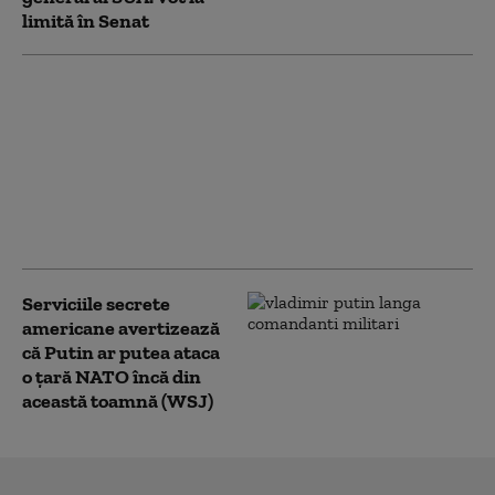
limită în Senat
Noi măsuri ale
administrației Trump
împotriva
universităților:
Investigații privind
admiterea și protestele
pro-palestiniene
Serviciile secrete
americane avertizează
că Putin ar putea ataca
o țară NATO încă din
această toamnă (WSJ)