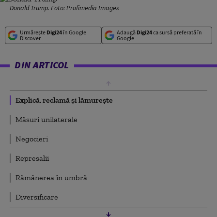
Donald Trump. Foto: Profimedia Images
Urmărește
Digi24
în Google
Adaugă
Digi24
ca sursă preferată în
Discover
Google
DIN ARTICOL
Explică, reclamă și lămurește
Măsuri unilaterale
Negocieri
Represalii
Rămânerea în umbră
Diversificare