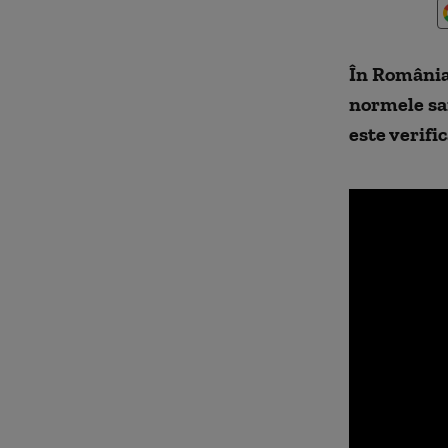
În România 
normele san
este verifi