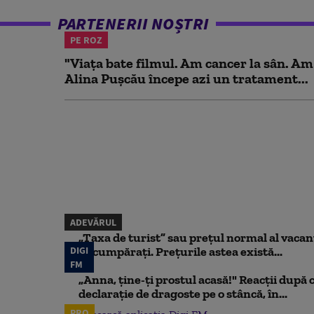
PARTENERII NOȘTRI
PE ROZ
"Viața bate filmul. Am cancer la sân. Am
Alina Pușcău începe azi un tratament...
ADEVĂRUL
„Taxa de turist” sau prețul normal al vaca
DIGI
să cumpărați. Prețurile astea există...
FM
„Anna, ţine-ţi prostul acasă!" Reacţii după 
declaraţie de dragoste pe o stâncă, în...
PRO