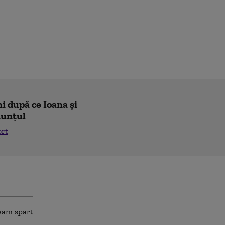
i după ce Ioana și
nunțul
ort