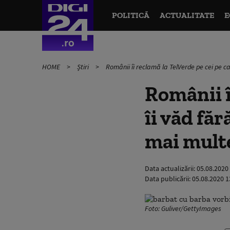
POLITICĂ
ACTUALITATE
E
HOME
Știri
Românii îi reclamă la TelVerde pe cei pe c
Românii î
îi văd făr
mai multe
Data actualizării:
05.08.2020
Data publicării:
05.08.2020 1
Foto: Guliver/GettyImages