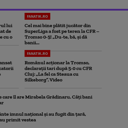
FANATIK.RO
ul lui
Cel mai bine plătit jucător din
at de
SuperLiga a fost pe teren la CFR –
e cu o
Tromso 0-5! „Du-te, bă, și dă
banii...
FANATIK.RO
ansat
Românul acționar la Tromso,
zatorii
declarații tari după 5-0 cu CFR
e
Cluj: „La fel ca Steaua cu
Silkeborg”. Video
e care îl are Mirabela Grădinaru. Câţi bani
ar
nte imnul naţional şi au fugit din ţară,
 au primit vestea