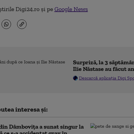
tirile Digi24.ro și pe
Google News
Surpriză, la 3 săptămân
Ilie Năstase au făcut a
Descarcă aplicația Digi Sp
utea interesa și:
din Dâmbovița a sunat singur la
ă ce s-a accidentat grav în