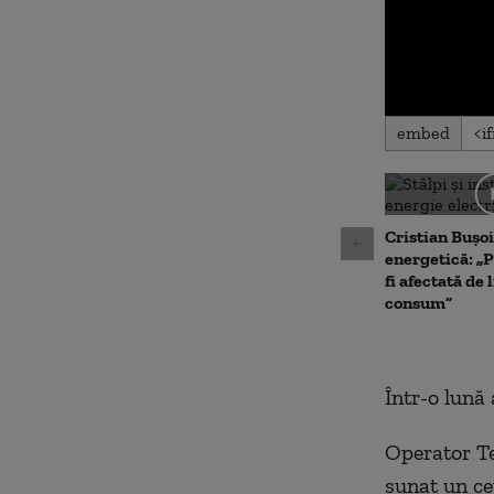
0
embed
seconds
of
0
seconds
Volu
90%
Cristian Bușoi
energetică: „P
fi afectată de 
consum”
Într-o lună
Operator Te
sunat un ce