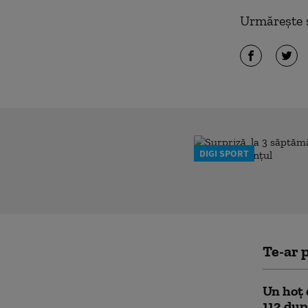
Urmărește ș
DIGI SPORT
Te-ar p
Un hoț 
112 dup