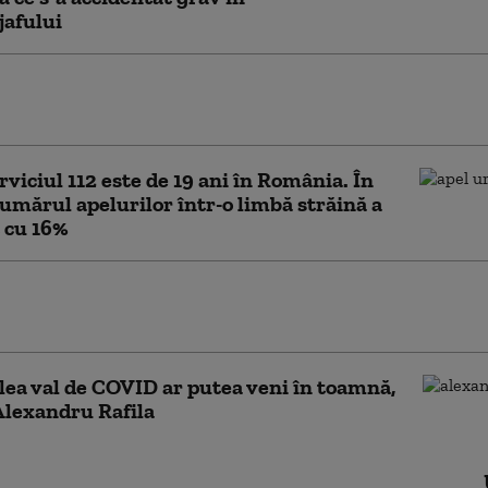
jafului
le la 112 vor fi localizate mult mai precis: „O
ă la nivelul serviciilor de urgenţă europene”
rviciul 112 este de 19 ani în România. În
umărul apelurilor într-o limbă străină a
 cu 16%
luş de 2 luni a murit din
COVID-19
-lea val de COVID ar putea veni în toamnă,
Alexandru Rafila