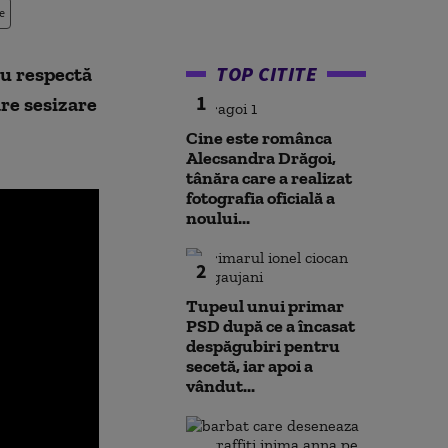
e
TOP CITITE
nu respectă
1
are sesizare
Cine este românca
Alecsandra Drăgoi,
tânăra care a realizat
fotografia oficială a
noului...
2
Tupeul unui primar
PSD după ce a încasat
despăgubiri pentru
secetă, iar apoi a
vândut...