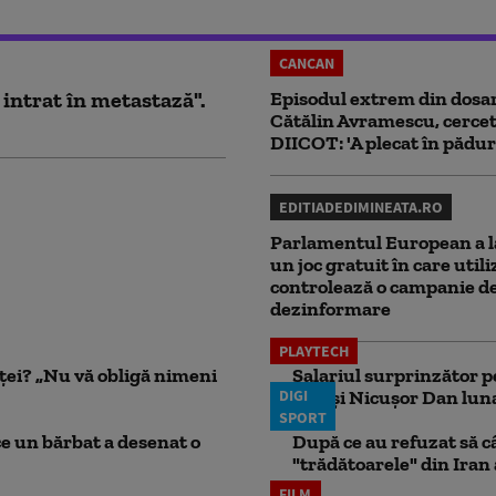
CANCAN
 intrat în metastază".
Episodul extrem din dosar
Cătălin Avramescu, cercet
DIICOT: 'A plecat în pădur
EDITIADEDIMINEATA.RO
Parlamentul European a l
un joc gratuit în care utili
controlează o campanie d
dezinformare
PLAYTECH
nței? „Nu vă obligă nimeni
Salariul surprinzător p
DIGI
face şi Nicuşor Dan lun
SPORT
ce un bărbat a desenat o
După ce au refuzat să câ
"trădătoarele" din Iran
FILM