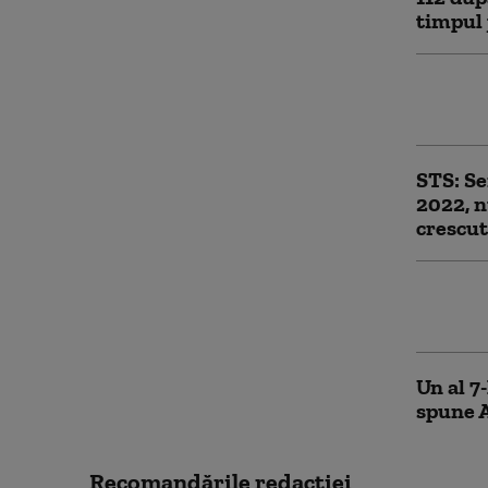
timpul 
Apeluri
premier
STS: Se
2022, n
crescut
Un bebe
cauza 
Un al 7
spune 
Recomandările redacţiei