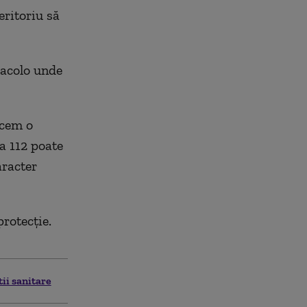
eritoriu să
 acolo unde
acem o
la 112 poate
aracter
rotecţie.
tii sanitare