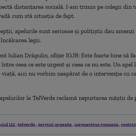
ectă distanţarea socială. I-am trimis pe colegii din t
vadă cum stă situaţia de fapt.
epţii, apelurile sunt serioase şi poliţiştii dau amenzi
încălcarea legii.
nt Iulian Drăgulin, ofiţer IGJR: Este foarte bine să f
 între ceea ce este urgent şi ceea ce nu este. Un apel 
o viaţă, aici nu vorbim neapărat de o intervenţie cu c
apelurilor la TelVerde reclamă nepurtarea măştii de p
ciul 112
telverde
servicii urgenta
coronavirus romania
restric