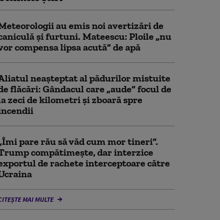
Meteorologii au emis noi avertizări de
caniculă și furtuni. Mateescu: Ploile „nu
vor compensa lipsa acută” de apă
Aliatul neașteptat al pădurilor mistuite
de flăcări: Gândacul care „aude” focul de
la zeci de kilometri și zboară spre
incendii
„Îmi pare rău să văd cum mor tineri”.
Trump compătimește, dar interzice
exportul de rachete interceptoare către
Ucraina
CITEȘTE MAI MULTE