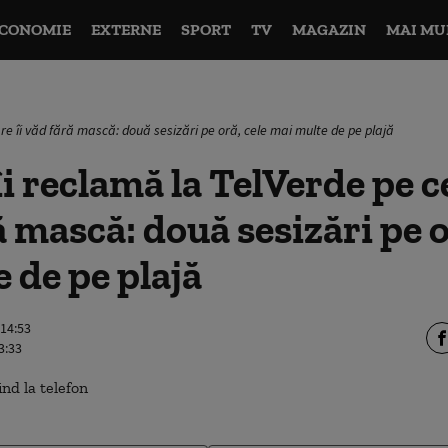
CONOMIE
EXTERNE
SPORT
TV
MAGAZIN
MAI MU
are îi văd fără mască: două sesizări pe oră, cele mai multe de pe plajă
i reclamă la TelVerde pe c
ă mască: două sesizări pe o
 de pe plajă
 14:53
3:33