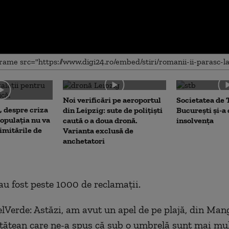
me
Noi verificări pe aeroportul
Societatea de 
, despre criza
din Leipzig: sute de polițiști
București și-a
opulația nu va
caută o a doua dronă.
insolvența
limitările de
Varianta exclusă de
anchetatori
 au fost peste 1000 de reclamaţii.
lVerde: Astăzi, am avut un apel de pe plajă, din Mang
tăţean care ne-a spus că sub o umbrelă sunt mai mul