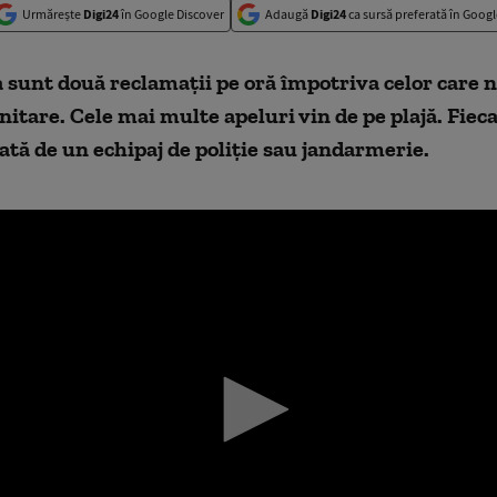
Urmărește
Digi24
în Google Discover
Adaugă
Digi24
ca sursă preferată în Googl
sunt două reclamații pe oră împotriva celor care 
itare. Cele mai multe apeluri vin de pe plajă. Fiec
cată de un echipaj de poliție sau jandarmerie.