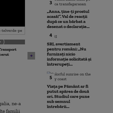
3
„Anna, ţine-ţi prostul
acasă!”. Val de reacții
după ce un bărbat a
desenat o declarație...
4
SRI, avertisment
pentru români: „Nu
Transport
Noua lege a int
furnizați nicio
Avertisment de la Bruxelles
 cerut
deschide calea
informație solicitată și
după scandalul centralelor
parteneriatul 
întrerupeți...
pe cărbune: „Blocarea
Nu poți impune
angajamentelor din PNRR
fără să oferi și
poate avea consecințe
5
financiare”
Viața pe Pământ ar fi
putut apărea de două
ori. Studiul care pune
sub semnul
alia, ne-a
întrebării...
te familii