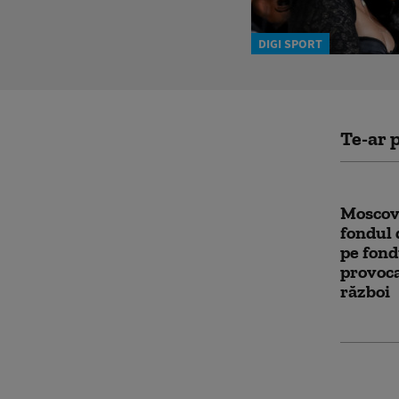
DIGI SPORT
Te-ar p
Moscov
fondul d
pe fond
provoca
război