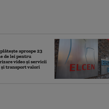
sul Rheinmetall după
sit de la prima licitație
Șantierul Naval
ia
plăteşte aproape 23
e de lei pentru
izare video şi servicii
 şi transport valori
l purtat de Jensen
șeful Nvidia, pentru
au luptat zeci de