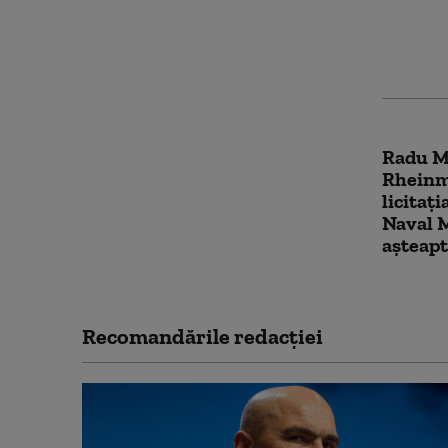
colecțio
vândut
Radu Mi
Rheinme
licitaț
Naval M
așteapt
Recomandările redacţiei