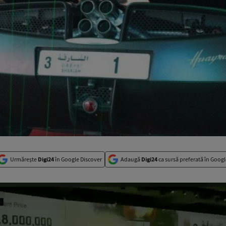
Urmărește
Digi24
în Google Discover
Adaugă
Digi24
ca sursă preferată în Googl