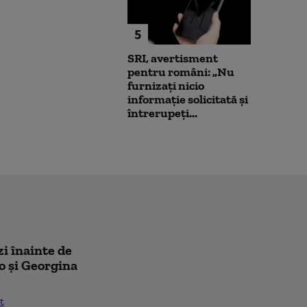
5
SRI, avertisment
pentru români: „Nu
furnizați nicio
informație solicitată și
întrerupeți...
zi înainte de
o și Georgina
t