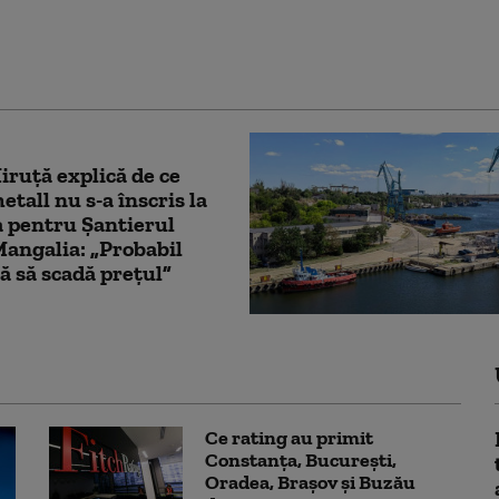
nari la licitație. S-a
 cu o sumă record
ruță explică de ce
tall nu s-a înscris la
ia pentru Șantierul
angalia: „Probabil
ă să scadă prețul”
Ce rating au primit
Constanța, București,
Oradea, Brașov și Buzău