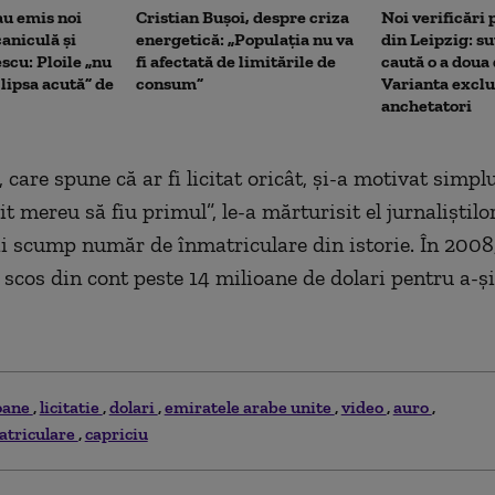
au emis noi
Cristian Bușoi, despre criza
Noi verificări
caniculă și
energetică: „Populația nu va
din Leipzig: su
scu: Ploile „nu
fi afectată de limitările de
caută o a doua
lipsa acută” de
consum”
Varianta exclu
anchetatori
 care spune că ar fi licitat oricât, şi-a motivat simplu
 mereu să fiu primul”, le-a mărturisit el jurnaliştilor
ai scump număr de înmatriculare din istorie. În 2008
 scos din cont peste 14 milioane de dolari pentru a-şi
oane
licitatie
dolari
emiratele arabe unite
video
auro
atriculare
capriciu