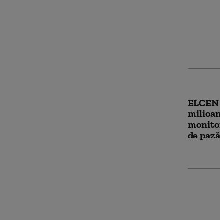
Răspun
ce a lip
pentru 
Mangal
ELCEN 
milioan
monitor
de pază
Obiectu
Huang, 
care s-