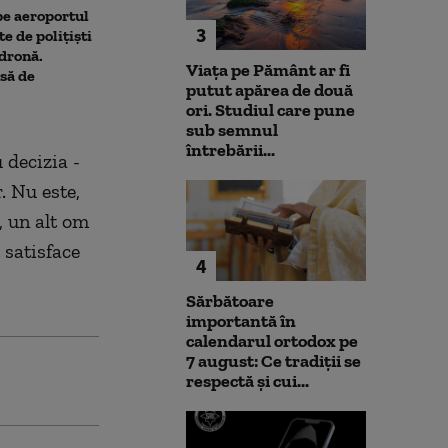
 pe aeroportul
Societatea de Transport
Avertisment de
3
te de polițiști
București și-a cerut
după scandalul
 dronă.
insolvența
pe cărbune: „B
Viața pe Pământ ar fi
să de
angajamentelo
putut apărea de două
poate avea con
ori. Studiul care pune
financiare”
sub semnul
întrebării...
 decizia -
. Nu este,
, un alt om
 satisface
4
Sărbătoare
importantă în
calendarul ortodox pe
7 august: Ce tradiții se
respectă și cui...