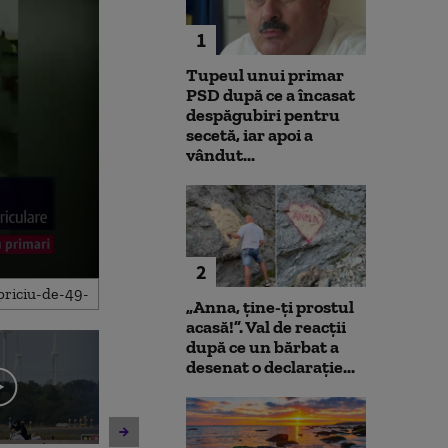
1
Tupeul unui primar
PSD după ce a încasat
despăgubiri pentru
secetă, iar apoi a
vândut...
2
„Anna, ţine-ţi prostul
acasă!”. Val de reacții
după ce un bărbat a
desenat o declarație...