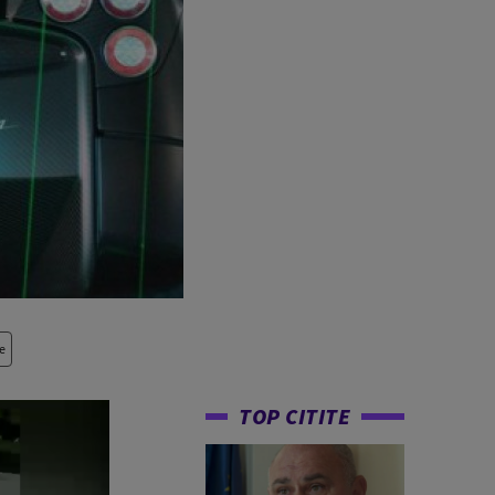
e
TOP CITITE