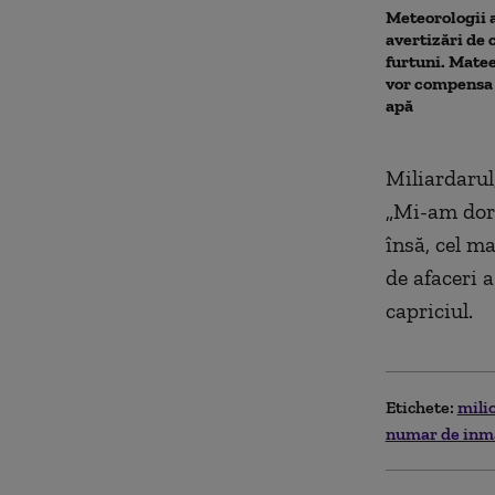
Meteorologii 
avertizări de 
furtuni. Matee
vor compensa 
apă
Miliardarul,
„Mi-am dorit
însă, cel m
de afaceri a
capriciul.
Etichete:
mili
numar de inm