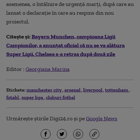
asemenea, o întâlnire de urgență marți, după care au
lansat o declarație în care au respins din nou
proiectul.
Citește și:
Bayern Munchen, campioana Ligii
Campionilor, a anunțat oficial că nu se va alătura
Super Ligii. Chelsea s-a retras după două zile
Editor :
Georgiana Marina
Etichete:
manchester city
arsenal
liverpool
tottenham
fotabl
super liga
cluburi fotbal
Urmărește știrile Digi24.ro și pe
Google News