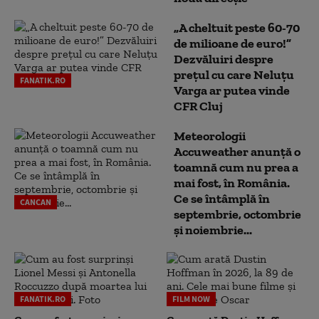
„A cheltuit peste 60-70
de milioane de euro!”
Dezvăluiri despre
prețul cu care Neluțu
FANATIK.RO
Varga ar putea vinde
CFR Cluj
Meteorologii
Accuweather anunță o
toamnă cum nu prea a
mai fost, în România.
Ce se întâmplă în
CANCAN
septembrie, octombrie
și noiembrie...
FANATIK.RO
FILM NOW