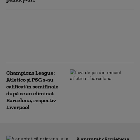
Tragedie în fotbal: Alex
Manninger, fost portar
la Arsenal și Juventus,
mort la 48 de ani, după
ce mașina sa a fost
lovită de tren
Champions League:
Atletico și PSG s-au
calificat în semifinale
după ce au eliminat
Barcelona, respectiv
Liverpool
A anunțat că prietena