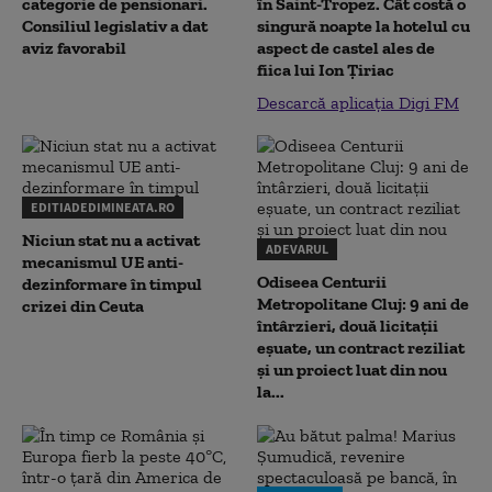
categorie de pensionari.
în Saint-Tropez. Cât costă o
Consiliul legislativ a dat
singură noapte la hotelul cu
aviz favorabil
aspect de castel ales de
fiica lui Ion Țiriac
Descarcă aplicația Digi FM
EDITIADEDIMINEATA.RO
Niciun stat nu a activat
ADEVARUL
mecanismul UE anti-
Odiseea Centurii
dezinformare în timpul
Metropolitane Cluj: 9 ani de
crizei din Ceuta
întârzieri, două licitații
eșuate, un contract reziliat
și un proiect luat din nou
la...