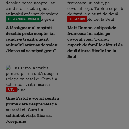
DIGI ANIMAL WORLD
FILM NOW
A lăsat geamul mașinii
Matt Damon, eclipsat de
deschis peste noapte, iar
frumoasa lui soție, pe
când s-a trezit a găsit
covorul roșu. Tablou
animalul atârnat de volan:
superb de familie alături de
„Noroc că se mișcă greu”
două dintre fiicele lor, la
Seul
UTV
Gina Pistol a vorbit pentru
prima dată despre relația
cu tatăl ei. Cum i-a
schimbat viața fiica sa,
Josephine