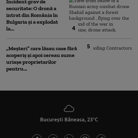
Incident grav de
securitate: O dronă a
intrat din România în
Bulgaria şi a explodat
4
la...
5
„Meșteri” care lăsau case fără
acoperiș și apoi cereau sume
uriașe proprietarilor
pentru...
București Băneasa, 23°C