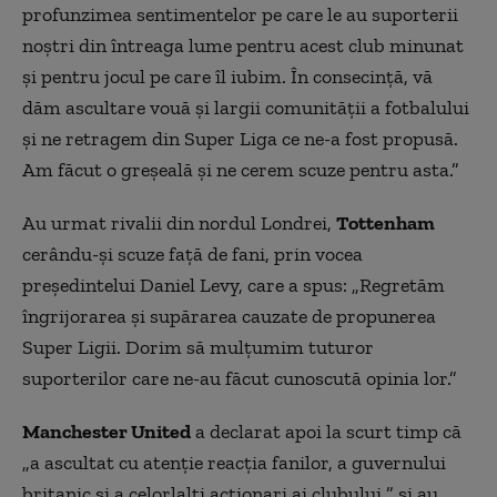
profunzimea sentimentelor pe care le au suporterii
noștri din întreaga lume pentru acest club minunat
și pentru jocul pe care îl iubim. În consecință, vă
dăm ascultare vouă și largii comunității a fotbalului
și ne retragem din Super Liga ce ne-a fost propusă.
Am făcut o greșeală și ne cerem scuze pentru asta.”
Au urmat rivalii din nordul Londrei,
Tottenham
cerându-și scuze față de fani, prin vocea
președintelui Daniel Levy, care a spus: „Regretăm
îngrijorarea și supărarea cauzate de propunerea
Super Ligii. Dorim să mulțumim tuturor
suporterilor care ne-au făcut cunoscută opinia lor.”
Manchester United
a declarat apoi la scurt timp că
„a ascultat cu atenție reacția fanilor, a guvernului
britanic și a celorlalți acționari ai clubului ” și au