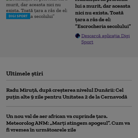
lui a murit, dar aceasta
nici nu exista. Toată
DIGI SPORT
țara a râs de el:
”Escrocheria secolului”
Descarcă aplicația Digi
Sport
Ultimele știri
Radu Miruță, după creșterea nivelul Dunării: Cel
puțin alte 9 zile pentru Unitatea 2 de la Cernavodă
Un nou val de aer african va cuprinde țara.
Meteorolog ANM: „Marți atingem apogeul”. Cum va
fi vremea în următoarele zile