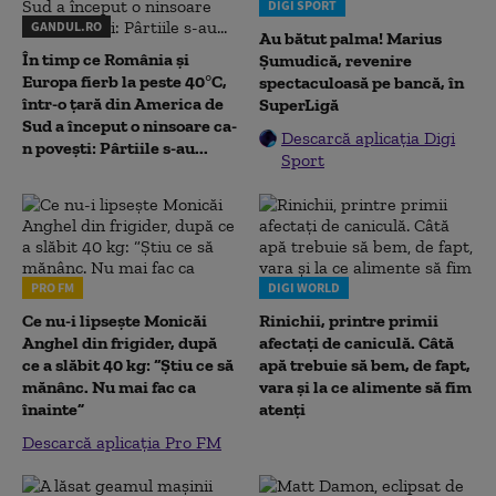
DIGI SPORT
GANDUL.RO
Au bătut palma! Marius
În timp ce România și
Șumudică, revenire
Europa fierb la peste 40°C,
spectaculoasă pe bancă, în
într-o țară din America de
SuperLigă
Sud a început o ninsoare ca-
Descarcă aplicația Digi
n povești: Pârtiile s-au...
Sport
PRO FM
DIGI WORLD
Ce nu-i lipsește Monicăi
Rinichii, printre primii
Anghel din frigider, după
afectați de caniculă. Câtă
ce a slăbit 40 kg: “Știu ce să
apă trebuie să bem, de fapt,
mănânc. Nu mai fac ca
vara și la ce alimente să fim
înainte”
atenți
Descarcă aplicația Pro FM