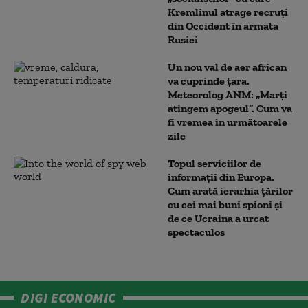
Kremlinul atrage recruți
din Occident în armata
Rusiei
Un nou val de aer african
va cuprinde țara.
Meteorolog ANM: „Marți
atingem apogeul”. Cum va
fi vremea în următoarele
zile
Topul serviciilor de
informații din Europa.
Cum arată ierarhia țărilor
cu cei mai buni spioni și
de ce Ucraina a urcat
spectaculos
DIGI ECONOMIC