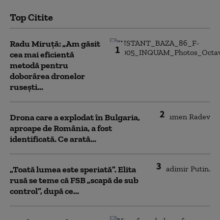
Top Citite
Radu Miruță: „Am găsit
1
cea mai eficientă
metodă pentru
doborârea dronelor
rusești...
2
Drona care a explodat în Bulgaria,
aproape de România, a fost
identificată. Ce arată...
3
„Toată lumea este speriată”. Elita
rusă se teme că FSB „scapă de sub
control”, după ce...