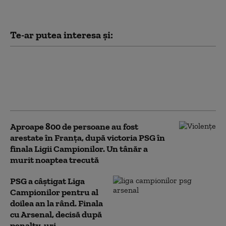
Te-ar putea interesa și:
Ayatollahii iranieni nu
vor un acord. Vor
Apocalipsa (The
Telegraph)
Aproape 800 de persoane au fost
arestate în Franța, după victoria PSG în
finala Ligii Campionilor. Un tânăr a
murit noaptea trecută
PSG a câștigat Liga
Campionilor pentru al
doilea an la rând. Finala
cu Arsenal, decisă după
penalty-uri