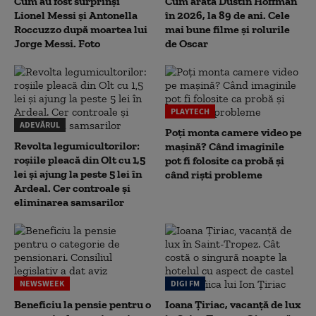
Cum au fost surprinși
Cum arată Dustin Hoffman
Lionel Messi și Antonella
în 2026, la 89 de ani. Cele
Roccuzzo după moartea lui
mai bune filme și rolurile
Jorge Messi. Foto
de Oscar
PLAYTECH
ADEVĂRUL
Poți monta camere video pe
Revolta legumicultorilor:
mașină? Când imaginile
roșiile pleacă din Olt cu 1,5
pot fi folosite ca probă și
lei și ajung la peste 5 lei în
când riști probleme
Ardeal. Cer controale și
eliminarea samsarilor
NEWSWEEK
DIGI FM
Beneficiu la pensie pentru o
Ioana Țiriac, vacanță de lux