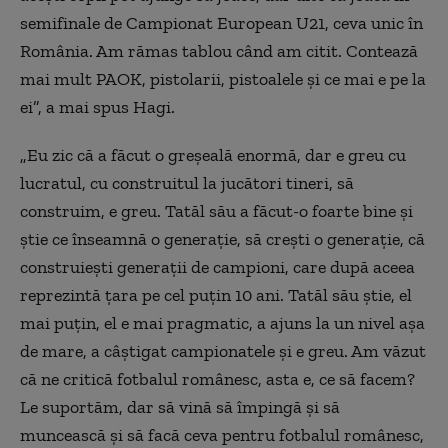
semifinale de Campionat European U21, ceva unic în
România. Am rămas tablou când am citit. Contează
mai mult PAOK, pistolarii, pistoalele şi ce mai e pe la
ei”, a mai spus Hagi.
„Eu zic că a făcut o greşeală enormă, dar e greu cu
lucratul, cu construitul la jucători tineri, să
construim, e greu. Tatăl său a făcut-o foarte bine şi
ştie ce înseamnă o generaţie, să creşti o generaţie, că
construieşti generaţii de campioni, care după aceea
reprezintă ţara pe cel puţin 10 ani. Tatăl său ştie, el
mai puţin, el e mai pragmatic, a ajuns la un nivel aşa
de mare, a câştigat campionatele şi e greu. Am văzut
că ne critică fotbalul românesc, asta e, ce să facem?
Le suportăm, dar să vină să împingă şi să
muncească şi să facă ceva pentru fotbalul românesc,