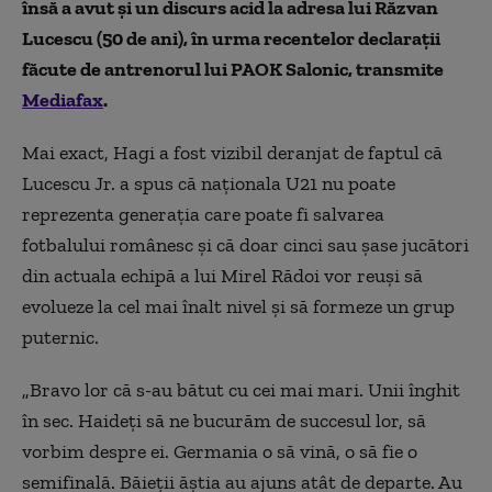
însă a avut şi un discurs acid la adresa lui Răzvan
Lucescu (50 de ani), în urma recentelor declaraţii
făcute de antrenorul lui PAOK Salonic, transmite
Mediafax
.
Mai exact, Hagi a fost vizibil deranjat de faptul că
Lucescu Jr. a spus că naţionala U21 nu poate
reprezenta generaţia care poate fi salvarea
fotbalului românesc şi că doar cinci sau şase jucători
din actuala echipă a lui Mirel Rădoi vor reuşi să
evolueze la cel mai înalt nivel şi să formeze un grup
puternic.
„Bravo lor că s-au bătut cu cei mai mari. Unii înghit
în sec. Haideţi să ne bucurăm de succesul lor, să
vorbim despre ei. Germania o să vină, o să fie o
semifinală. Băieţii ăştia au ajuns atât de departe. Au