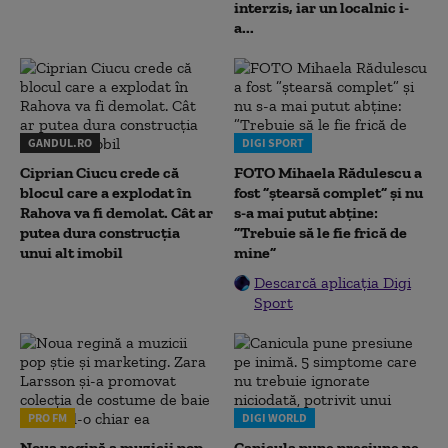
interzis, iar un localnic i-
a...
GANDUL.RO
DIGI SPORT
Ciprian Ciucu crede că
FOTO Mihaela Rădulescu a
blocul care a explodat în
fost ”ștearsă complet” și nu
Rahova va fi demolat. Cât ar
s-a mai putut abține:
putea dura construcția
”Trebuie să le fie frică de
unui alt imobil
mine”
Descarcă aplicația Digi
Sport
PRO FM
DIGI WORLD
Noua regină a muzicii pop
Canicula pune presiune pe