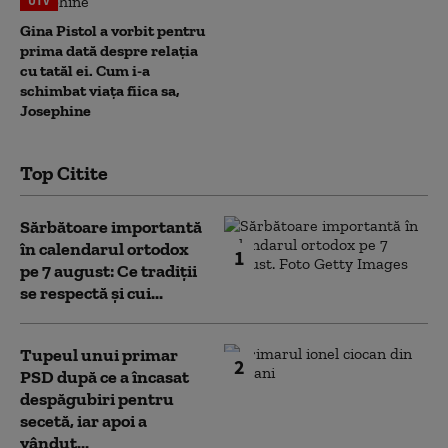
UTV
Gina Pistol a vorbit pentru
prima dată despre relația
cu tatăl ei. Cum i-a
schimbat viața fiica sa,
Josephine
Top Citite
Sărbătoare importantă
în calendarul ortodox
1
pe 7 august: Ce tradiții
se respectă și cui...
Tupeul unui primar
2
PSD după ce a încasat
despăgubiri pentru
secetă, iar apoi a
vândut...