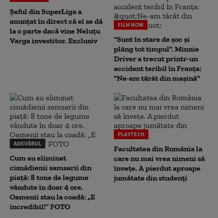
Șeful din SuperLiga a
anunțat în direct că el se dă
FILM NOW
la o parte dacă vine Neluțu
"Sunt în stare de șoc și
Varga investitor. Exclusiv
plâng tot timpul". Minnie
Driver a trecut printr-un
accident teribil în Franța:
"Ne-am târât din mașină"
PLAYTECH
ADEVĂRUL
Facultatea din România la
Cum au eliminat
care nu mai vrea nimeni să
cisnădienii samsarii din
înveţe. A pierdut aproape
piață: 8 tone de legume
jumătate din studenţi
vândute în doar 4 ore.
Oamenii stau la coadă: „E
incredibil!” FOTO