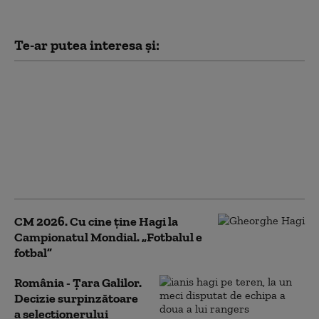
Te-ar putea interesa și:
România a urcat în
clasamentul FIFA,
după primele două
meciuri din noul
mandat al lui Hagi.
Locul ocupat acum de
„tricolori”
CM 2026. Cu cine ține Hagi la
Campionatul Mondial. „Fotbalul e
fotbal”
România - Țara Galilor.
Decizie surpinzătoare
a selecționerului