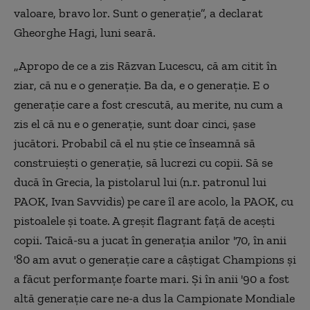
valoare, bravo lor. Sunt o generaţie”, a declarat
Gheorghe Hagi, luni seară.
„Apropo de ce a zis Răzvan Lucescu, că am citit în
ziar, că nu e o generaţie. Ba da, e o generaţie. E o
generaţie care a fost crescută, au merite, nu cum a
zis el că nu e o generaţie, sunt doar cinci, şase
jucători. Probabil că el nu ştie ce înseamnă să
construieşti o generaţie, să lucrezi cu copii. Să se
ducă în Grecia, la pistolarul lui (n.r. patronul lui
PAOK, Ivan Savvidis) pe care îl are acolo, la PAOK, cu
pistoalele şi toate. A greşit flagrant faţă de aceşti
copii. Taică-su a jucat în generaţia anilor '70, în anii
'80 am avut o generaţie care a câştigat Champions şi
a făcut performanţe foarte mari. Şi în anii '90 a fost
altă generaţie care ne-a dus la Campionate Mondiale