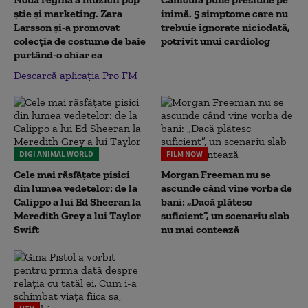
știe și marketing. Zara
inimă. 5 simptome care nu
Larsson și-a promovat
trebuie ignorate niciodată,
colecția de costume de baie
potrivit unui cardiolog
purtând-o chiar ea
Descarcă aplicația Pro FM
DIGI ANIMAL WORLD
FILM NOW
Cele mai răsfățate pisici
Morgan Freeman nu se
din lumea vedetelor: de la
ascunde când vine vorba de
Calippo a lui Ed Sheeran la
bani: „Dacă plătesc
Meredith Grey a lui Taylor
suficient”, un scenariu slab
Swift
nu mai contează