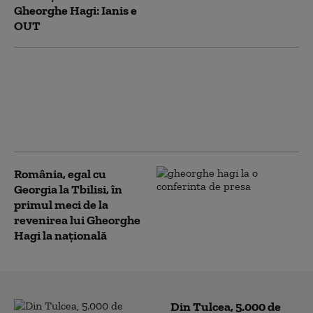
Gheorghe Hagi: Ianis e
OUT
Hagi, după amicalul cu
Georgia: Per ansamblu
sunt mulţumit. Sunt
fericit că sunt la echipa
naţională
România, egal cu
Georgia la Tbilisi, în
primul meci de la
revenirea lui Gheorghe
Hagi la naţională
Din Tulcea, 5.000 de