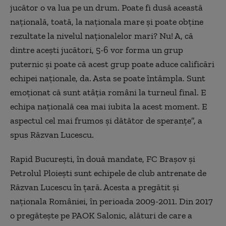
jucător o va lua pe un drum. Poate fi dusă această
naţională, toată, la naţionala mare şi poate obţine
rezultate la nivelul naţionalelor mari? Nu! A, că
dintre aceşti jucători, 5-6 vor forma un grup
puternic şi poate că acest grup poate aduce calificări
echipei naţionale, da. Asta se poate întâmpla. Sunt
emoţionat că sunt atâţia români la turneul final. E
echipa naţională cea mai iubita la acest moment. E
aspectul cel mai frumos şi dătător de speranţe”, a
spus Răzvan Lucescu.
Rapid Bucureşti, în două mandate, FC Braşov şi
Petrolul Ploieşti sunt echipele de club antrenate de
Răzvan Lucescu în ţară. Acesta a pregătit şi
naţionala României, în perioada 2009-2011. Din 2017
o pregăteşte pe PAOK Salonic, alături de care a