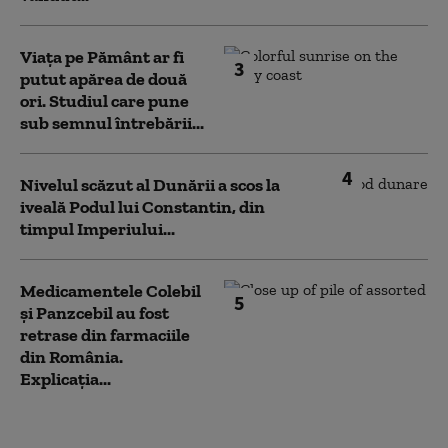
Viața pe Pământ ar fi
3
putut apărea de două
ori. Studiul care pune
sub semnul întrebării...
4
Nivelul scăzut al Dunării a scos la
iveală Podul lui Constantin, din
timpul Imperiului...
Medicamentele Colebil
5
și Panzcebil au fost
retrase din farmaciile
din România.
Explicația...