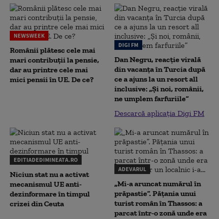
NEWSWEEK
DIGI FM
Românii plătesc cele mai
Dan Negru, reacție virală
mari contribuții la pensie,
din vacanța în Turcia după
dar au printre cele mai
ce a ajuns la un resort all
mici pensii în UE. De ce?
inclusive: „Și noi, românii,
ne umplem farfuriile”
Descarcă aplicația Digi FM
EDITIADEDIMINEATA.RO
ADEVARUL
Niciun stat nu a activat
„Mi-a aruncat numărul în
mecanismul UE anti-
prăpastie”. Pățania unui
dezinformare în timpul
turist român în Thassos: a
crizei din Ceuta
parcat într-o zonă unde era