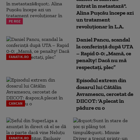
intrat în metastază".
Alina Pușcău începe azi
un tratament
PE ROZ
revoluționar în L.A.
Daniel Pancu, scandal
la conferință după UTA
– Rapid 0-0: „Mamă, ce
FANATIK.RO
penalty! Dacă nu mă
respectați, plec”
Episodul extrem din
dosarul lui Cătălin
Avramescu, cercetat de
DIICOT: 'A plecat în
CANCAN
pădure cu o
FANATIK.RO