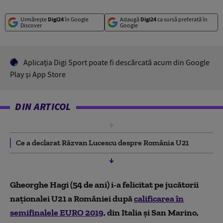
Urmărește
Digi24
în Google
Adaugă
Digi24
ca sursă preferată în
Discover
Google
Aplicaţia Digi Sport poate fi descărcată acum din Google
Play şi App Store
DIN ARTICOL
Ce a declarat Răzvan Lucescu despre România U21
Gheorghe Hagi (54 de ani) i-a felicitat pe jucătorii
naţionalei U21 a României după
calificarea în
semifinalele EURO 2019,
din Italia şi San Marino,