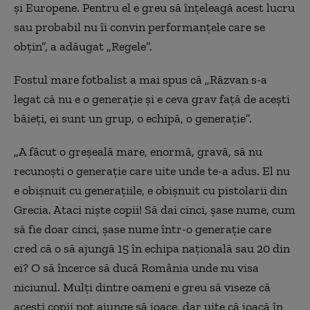
şi Europene. Pentru el e greu să înţeleagă acest lucru
sau probabil nu îi convin performanţele care se
obţin”, a adăugat „Regele”.
Fostul mare fotbalist a mai spus că „Răzvan s-a
legat că nu e o generaţie şi e ceva grav faţă de aceşti
băieţi, ei sunt un grup, o echipă, o generaţie”.
„A făcut o greşeală mare, enormă, gravă, să nu
recunoşti o generaţie care uite unde te-a adus. El nu
e obişnuit cu generaţiile, e obişnuit cu pistolarii din
Grecia. Ataci nişte copii! Să dai cinci, şase nume, cum
să fie doar cinci, şase nume într-o generaţie care
cred că o să ajungă 15 în echipa naţională sau 20 din
ei? O să încerce să ducă România unde nu visa
niciunul. Mulţi dintre oameni e greu să viseze că
aceşti copii pot ajunge să joace, dar uite că joacă în