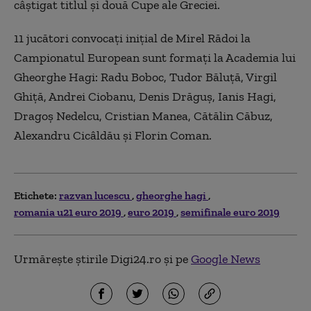
câştigat titlul şi două Cupe ale Greciei.
11 jucători convocaţi iniţial de Mirel Rădoi la
Campionatul European sunt formaţi la Academia lui
Gheorghe Hagi: Radu Boboc, Tudor Băluţă, Virgil
Ghiţă, Andrei Ciobanu, Denis Drăguş, Ianis Hagi,
Dragoş Nedelcu, Cristian Manea, Cătălin Căbuz,
Alexandru Cicâldău şi Florin Coman.
Etichete:
razvan lucescu
gheorghe hagi
romania u21 euro 2019
euro 2019
semifinale euro 2019
Urmărește știrile Digi24.ro și pe
Google News