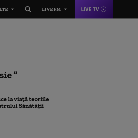
LIVE TV
LTE
LIVE FM
sie
 la viață teoriile
strului Sănătății