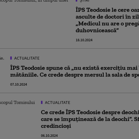
ȘTIRI
ÎPS Teodosie le cere o
asculte de doctori în zi
„Medicul nu are o preg
duhovnicească”
18.10.2024
ACTUALITATE
ÎPS Teodosie spune că „nu există exercițiu mai
mătăniile. Ce crede despre mersul la sala de sp
07.10.2024
ACTUALITATE
Ce crede ÎPS Teodosie despre deoch
care se împuţinează de la deochi”. S
credincioși
06.10.2024