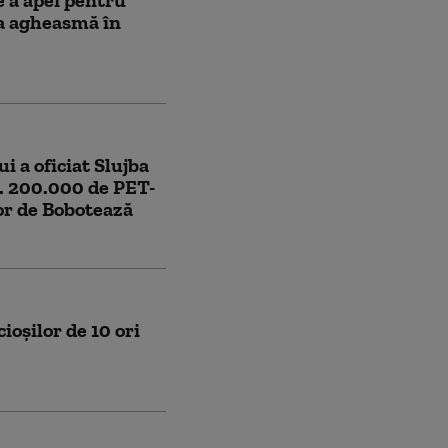
e a apei pentru
ia agheasmă în
 a oficiat Slujba
i. 200.000 de PET-
lor de Bobotează
oșilor de 10 ori