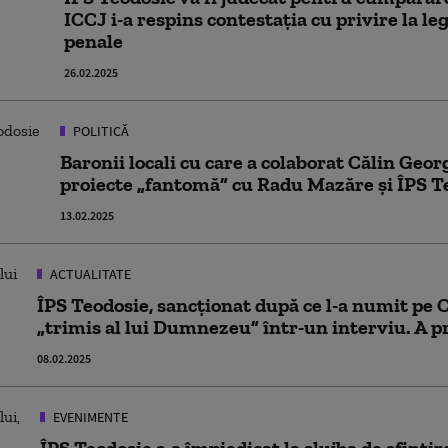
ICCJ i-a respins contestația cu privire la le
penale
26.02.2025
POLITICĂ
Baronii locali cu care a colaborat Călin Geor
proiecte „fantomă” cu Radu Mazăre și ÎPS T
13.02.2025
ACTUALITATE
ÎPS Teodosie, sancționat după ce l-a numit pe 
„trimis al lui Dumnezeu” într-un interviu. A p
08.02.2025
EVENIMENTE