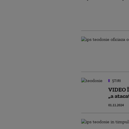
ȘTIRI
VIDEO ÎP
„a ataca
01.11.2024