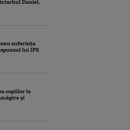
triarhul Daniel.
zeu suferința
ăspunsul lui IPS
a copiilor la
amăgire şi