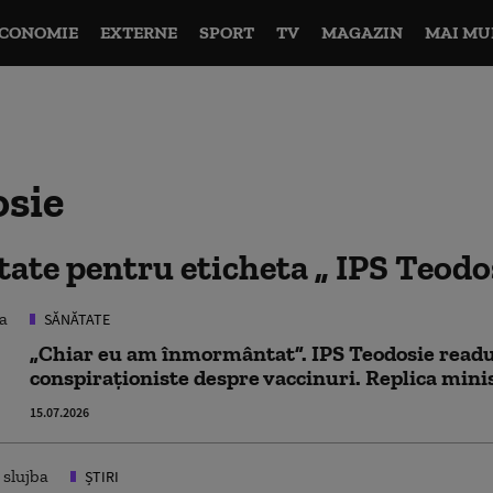
CONOMIE
EXTERNE
SPORT
TV
MAGAZIN
MAI MU
osie
ltate pentru eticheta
IPS Teodo
SĂNĂTATE
„Chiar eu am înmormântat”. IPS Teodosie readuce
conspiraționiste despre vaccinuri. Replica mini
15.07.2026
ȘTIRI