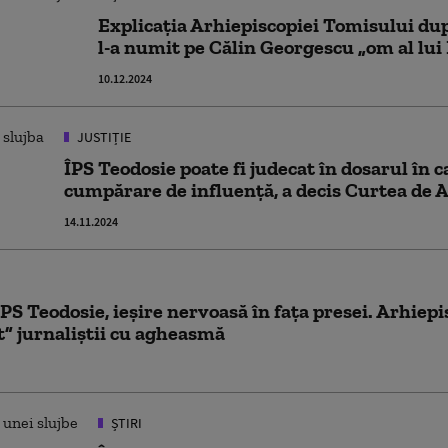
Explicația Arhiepiscopiei Tomisului du
l-a numit pe Călin Georgescu „om al l
10.12.2024
JUSTIȚIE
ÎPS Teodosie poate fi judecat în dosarul în c
cumpărare de influenţă, a decis Curtea de 
14.11.2024
S Teodosie, ieșire nervoasă în fața presei. Arhiep
t” jurnaliștii cu agheasmă
ȘTIRI