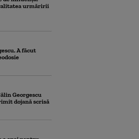
galitatea urmăririi
gescu. A făcut
eodosie
Călin Georgescu
rimit dojană scrisă