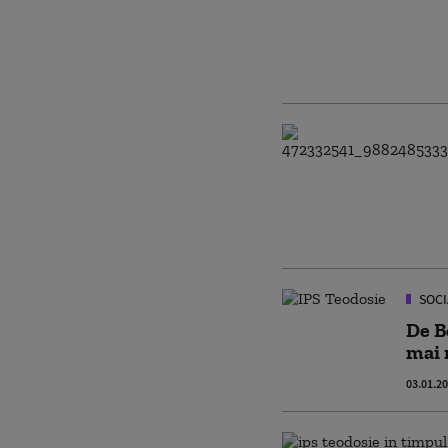
SOCI
De B
mai 
03.01.2