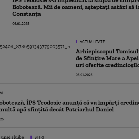
ÎPS Teodosie s-a împiedicat la slujba de sfințir
Bobotează. Mii de oameni, așteptați astăzi să 
Constanța
06.01.2025
ACTUALITATE
Arhiepiscopul Tomisului
de Sfinţire Mare a Ape
uri oferite credincioşi
05.01.2025
AL
obotează, ÎPS Teodosie anunță că va împărți credinci
multă apă sfințită decât Patriarhul Daniel
025
ȘTIRI