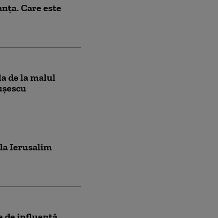
anța. Care este
la de la malul
ușescu
 la Ierusalim
de influență.