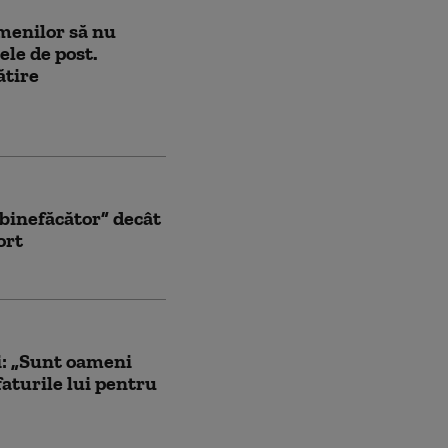
amenilor să nu
lele de post.
ătire
 binefăcător” decât
ort
i: „Sunt oameni
faturile lui pentru