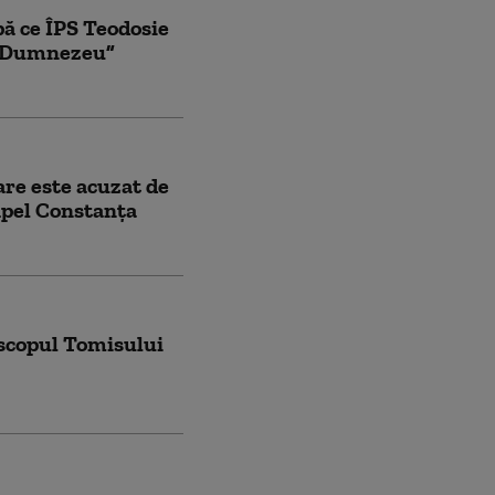
pă ce ÎPS Teodosie
ui Dumnezeu”
are este acuzat de
Apel Constanța
iscopul Tomisului