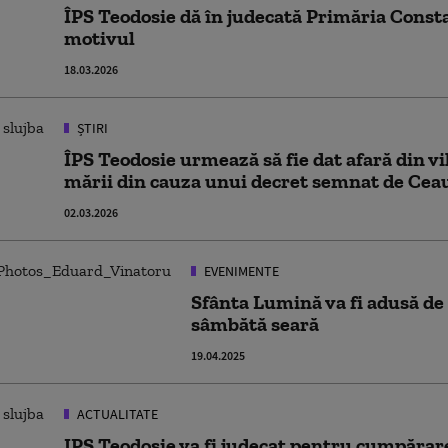
ÎPS Teodosie dă în judecată Primăria Const
motivul
18.03.2026
ȘTIRI
ÎPS Teodosie urmează să fie dat afară din vi
mării din cauza unui decret semnat de Cea
02.03.2026
EVENIMENTE
Sfânta Lumină va fi adusă de
sâmbătă seară
19.04.2025
ACTUALITATE
IPS Teodosie va fi judecat pentru cumpărare 