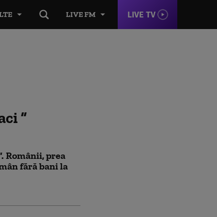
LIVE TV
LTE
LIVE FM
aci
. Românii, prea
mân fără bani la