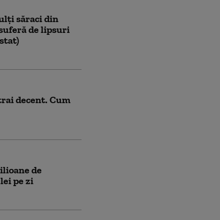
lți săraci din
suferă de lipsuri
stat)
trai decent. Cum
ilioane de
ei pe zi