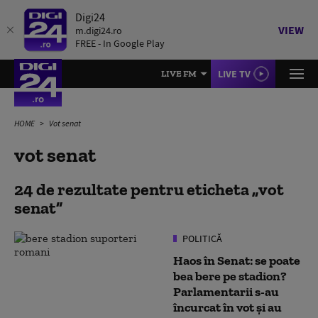
Digi24
VIEW
m.digi24.ro
FREE - In Google Play
LIVE TV
LIVE FM
HOME
Vot senat
vot senat
24 de rezultate pentru eticheta
vot
senat
POLITICĂ
Haos în Senat: se poate
bea bere pe stadion?
Parlamentarii s-au
încurcat în vot și au