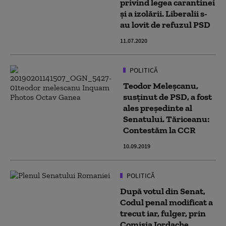
privind legea carantinei
și a izolării. Liberalii s-
au lovit de refuzul PSD
11.07.2020
POLITICĂ
Teodor Meleșcanu,
susținut de PSD, a fost
ales președinte al
Senatului. Tăriceanu:
Contestăm la CCR
10.09.2019
POLITICĂ
După votul din Senat,
Codul penal modificat a
trecut iar, fulger, prin
Comisia Iordache.