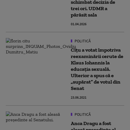
schimbat decizia de
trei ori. UDMR a
părăsit sala
01.04.2026
POLITICĂ
Cîțu a votat împotriva
reexaminării cerute de
Klaus Iohannis la
educația sexuală.
Ulterior a spus că e
„supărat” de votul din
Senat
23.06.2021
POLITICĂ
Anca Dragu a fost
aleasă președinte al