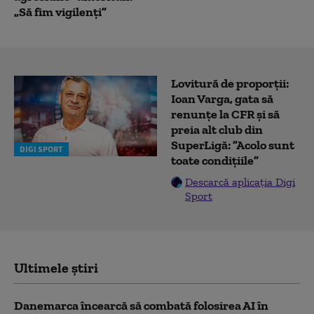
„Să fim vigilenți”
Lovitură de proporții:
Ioan Varga, gata să
renunțe la CFR și să
preia alt club din
SuperLigă: ”Acolo sunt
DIGI SPORT
toate condițiile”
Descarcă aplicația Digi
Sport
Ultimele știri
Danemarca încearcă să combată folosirea AI în