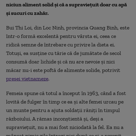
niciun aliment solid și că a supraviețuit doar cu apă
și sucuri cu zahăr.
Bui Thi Loi, din Loc Ninh, provincia Quang Binh, este
într-o formă excelentă pentru vârsta ei, ceea ce
ridică semne de întrebare cu privire la dieta ei.
Totuși, ea susține cu tărie că de jumătate de secol
consumă doar lichide și că nu are nevoie și nici
măcar nu-i este poftă de alimente solide, potrivit
presei vietnameze
.
Femeia spune că totul a început în 1963, când a fost
lovită de fulger în timp ce ea și alte femei urcau pe
un munte pentru a ajuta soldații răniți în timpul
războiului. A rămas inconștientă și, deși a
supraviețuit, nu a mai fost niciodată la fel. Ea nu a
mâncat nimic zile întregi nici după ce și-a revenit,