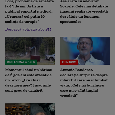
Lora, probleme de sănătate
Așa arată cu adevărat
la 44 de ani. Artista a
Soarele. Cele mai detaliate
publicat raportul medical:
imagini realizate vreodată
„Urmează cel puțin 10
dezvăluie un fenomen
ședințe de terapie”
spectaculos
Descarcă aplicația Pro FM
DIGI ANIMAL WORLD
FILM NOW
Momentul când un bărbat
Antonio Banderas,
de 65 de ani este atacat de
declarație surpriză despre
un bizon: „Era chiar
infarctul care i-a schimbat
deasupra mea”. Imaginile
viața: „Cel mai bun lucru
sunt greu de urmărit
care mi s-a întâmplat
vreodată”