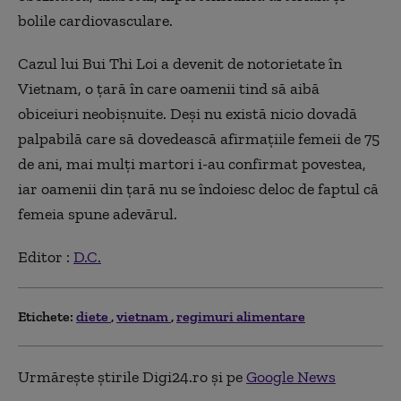
bolile cardiovasculare.
Cazul lui Bui Thi Loi a devenit de notorietate în
Vietnam, o țară în care oamenii tind să aibă
obiceiuri neobișnuite. Deși nu există nicio dovadă
palpabilă care să dovedească afirmațiile femeii de 75
de ani, mai mulți martori i-au confirmat povestea,
iar oamenii din țară nu se îndoiesc deloc de faptul că
femeia spune adevărul.
Editor :
D.C.
Etichete:
diete
vietnam
regimuri alimentare
Urmărește știrile Digi24.ro și pe
Google News