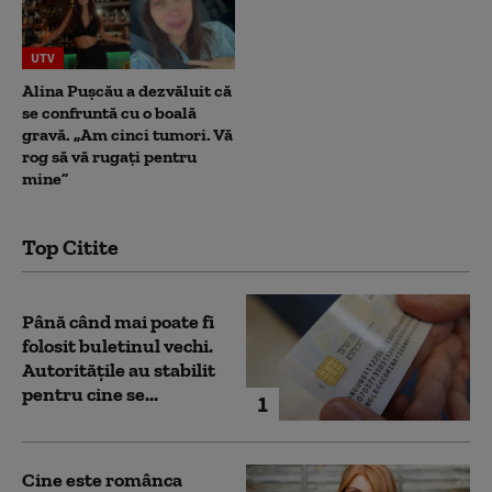
UTV
Alina Pușcău a dezvăluit că
se confruntă cu o boală
gravă. „Am cinci tumori. Vă
rog să vă rugați pentru
mine”
Top Citite
Până când mai poate fi
folosit buletinul vechi.
Autoritățile au stabilit
pentru cine se...
1
Cine este românca