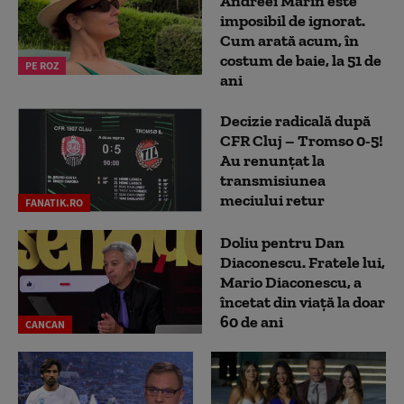
Andreei Marin este
imposibil de ignorat.
Cum arată acum, în
costum de baie, la 51 de
PE ROZ
ani
Decizie radicală după
CFR Cluj – Tromso 0-5!
Au renunțat la
transmisiunea
meciului retur
FANATIK.RO
Doliu pentru Dan
Diaconescu. Fratele lui,
Mario Diaconescu, a
încetat din viață la doar
60 de ani
CANCAN