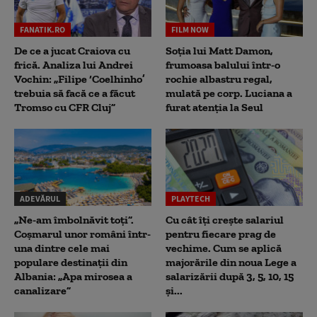
FANATIK.RO
FILM NOW
De ce a jucat Craiova cu
Soția lui Matt Damon,
frică. Analiza lui Andrei
frumoasa balului într-o
Vochin: „Filipe ‘Coelhinho’
rochie albastru regal,
trebuia să facă ce a făcut
mulată pe corp. Luciana a
Tromso cu CFR Cluj”
furat atenția la Seul
ADEVĂRUL
PLAYTECH
„Ne-am îmbolnăvit toți”.
Cu cât îți crește salariul
Coșmarul unor români într-
pentru fiecare prag de
una dintre cele mai
vechime. Cum se aplică
populare destinații din
majorările din noua Lege a
Albania: „Apa mirosea a
salarizării după 3, 5, 10, 15
canalizare”
și...