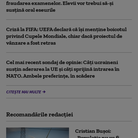
fraudarea examenelor. Elevii vor trebui să-şi
susţină oral eseurile
Criză la FIFA: UEFA declară că îşi menţine boicotul
privind Cupele Mondiale, chiar dacă proiectul de
vânzare a fost retras
Cel mai recent sondaj de opinie: Câți ucraineni
susțin aderarea la UE și câți sprijină intrarea în
NATO. Ambele preferințe, în scădere
CITEȘTE MAI MULTE
Recomandările redacţiei
Cristian Bușoi:
„Populația nu va fi