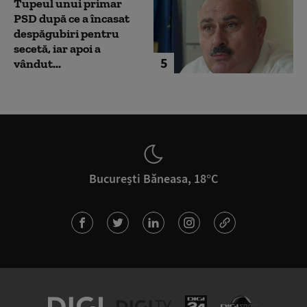
Tupeul unui primar
PSD după ce a încasat
despăgubiri pentru
secetă, iar apoi a
5
vândut...
București Băneasa, 18°C