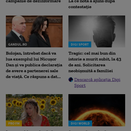
campanie de dezinformare
La ce notă a ajuns după
contestație
GANDUL.RO
DIGI SPORT
Bolojan, întrebat dacă va
Tragic: cel mai bun din
lua exemplul lui Nicușor
istorie a murit subit, la 43
Dan și va publica declarația
de ani. Solicitarea
de avere a partenerei sale
neobișnuită a familiei
de viață. Ce răspuns a dat...
Descarcă aplicația Digi
Sport
PRO FM
DIGI WORLD