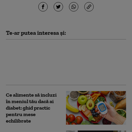
Te-ar putea interesa și:
Sute de pisici furate,
salvate de poliția din
Vietnam înainte de a
ajunge la abator
Ce alimente să incluzi
în meniul tău dacă ai
diabet: ghid practic
pentru mese
echilibrate