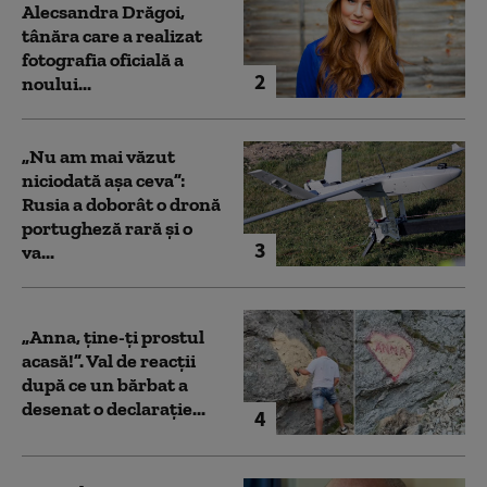
Alecsandra Drăgoi,
tânăra care a realizat
fotografia oficială a
2
noului...
„Nu am mai văzut
niciodată așa ceva”:
Rusia a doborât o dronă
portugheză rară și o
3
va...
„Anna, ţine-ţi prostul
acasă!”. Val de reacții
după ce un bărbat a
desenat o declarație...
4