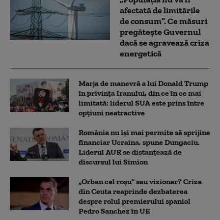
afectată de limitările
de consum”. Ce măsuri
pregătește Guvernul
dacă se agravează criza
energetică
Marja de manevră a lui Donald Trump
în privința Iranului, din ce în ce mai
limitată: liderul SUA este prins între
opțiuni neatractive
România nu își mai permite să sprijine
financiar Ucraina, spune Dungaciu.
Liderul AUR se distanțează de
discursul lui Simion
„Orban cel roșu” sau vizionar? Criza
din Ceuta reaprinde dezbaterea
despre rolul premierului spaniol
Pedro Sanchez în UE