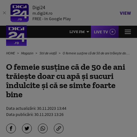
Digi24
VIEW
m.digi24.ro
FREE - In Google Play
LIVE TV
LIVE FM
HOME
Magazin
Stil de viață
O femeie susține că de 50 de ani trăiește doar cu apă și sucuri îndulcite și că se simte foarte bine
O femeie susține că de 50 de ani
trăiește doar cu apă și sucuri
îndulcite și că se simte foarte
bine
Data actualizării:
30.11.2023 13:44
Data publicării:
30.11.2023 13:26