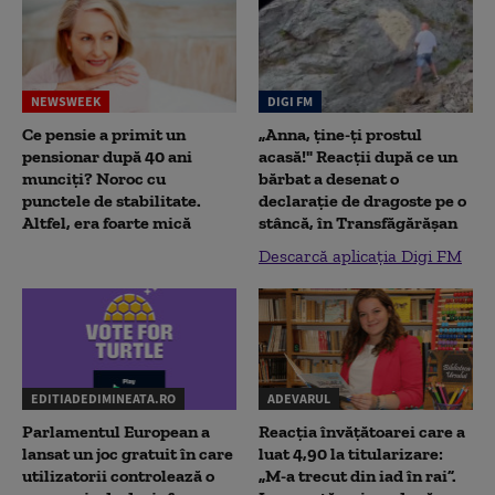
NEWSWEEK
DIGI FM
Ce pensie a primit un
„Anna, ţine-ţi prostul
pensionar după 40 ani
acasă!" Reacţii după ce un
munciți? Noroc cu
bărbat a desenat o
punctele de stabilitate.
declaraţie de dragoste pe o
Altfel, era foarte mică
stâncă, în Transfăgărăşan
Descarcă aplicația Digi FM
EDITIADEDIMINEATA.RO
ADEVARUL
Parlamentul European a
Reacția învățătoarei care a
lansat un joc gratuit în care
luat 4,90 la titularizare:
utilizatorii controlează o
„M-a trecut din iad în rai”.