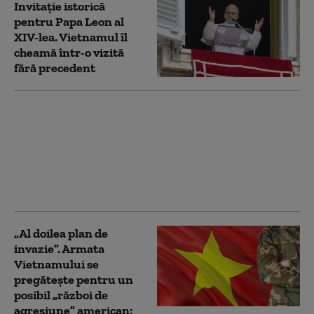
Invitație istorică
pentru Papa Leon al
XIV-lea. Vietnamul îl
cheamă într-o vizită
fără precedent
Era superputerilor de
nișă: Cum pot țările „de
nivel mediu” să iasă
învingătoare din lupta
pentru supremație
dintre SUA și China
„Al doilea plan de
invazie”. Armata
Vietnamului se
pregătește pentru un
posibil „război de
agresiune” american: