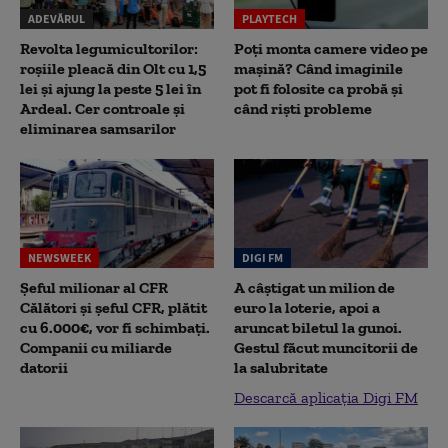
ADEVĂRUL
PLAYTECH
Revolta legumicultorilor:
Poți monta camere video pe
roșiile pleacă din Olt cu 1,5
mașină? Când imaginile
lei și ajung la peste 5 lei în
pot fi folosite ca probă și
Ardeal. Cer controale și
când riști probleme
eliminarea samsarilor
NEWSWEEK
DIGI FM
Șeful milionar al CFR
A câștigat un milion de
Călători și șeful CFR, plătit
euro la loterie, apoi a
cu 6.000€, vor fi schimbați.
aruncat biletul la gunoi.
Companii cu miliarde
Gestul făcut muncitorii de
datorii
la salubritate
Descarcă aplicația Digi FM