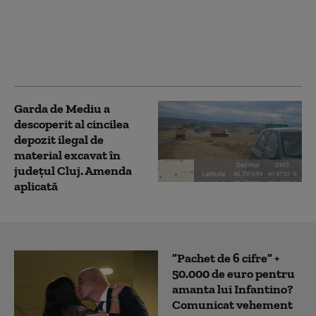
de comună cu doar 14
angajați cea mai sigură
instituție publică din
România în fața
atacurilor cibernetice
Garda de Mediu a
descoperit al cincilea
depozit ilegal de
material excavat în
judeţul Cluj. Amenda
aplicată
”Pachet de 6 cifre” +
50.000 de euro pentru
amanta lui Infantino?
Comunicat vehement