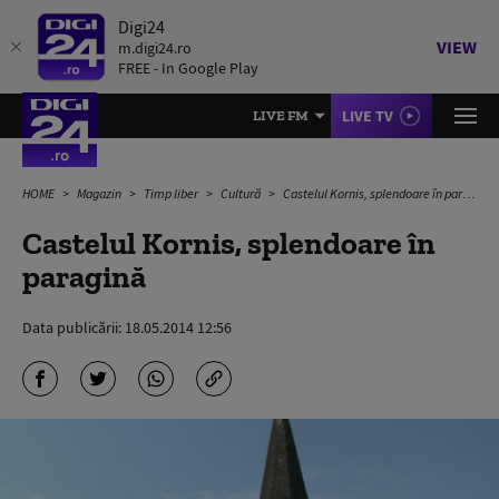
Digi24
VIEW
m.digi24.ro
FREE - In Google Play
LIVE TV
LIVE FM
HOME
Magazin
Timp liber
Cultură
Castelul Kornis, splendoare în paragină
Castelul Kornis, splendoare în
paragină
Data publicării:
18.05.2014 12:56