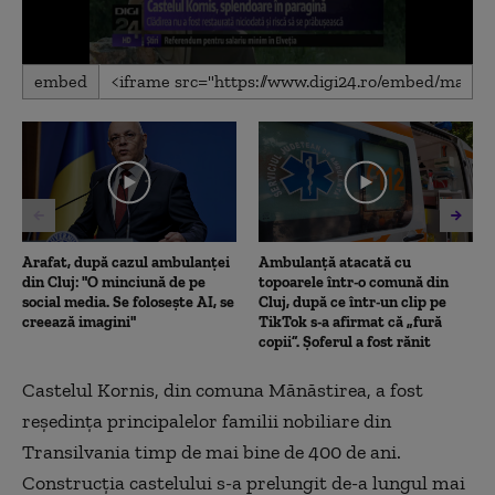
0
embed
seconds
of
2
minutes,
21
seconds
Arafat, după cazul ambulanței
Ambulanţă atacată cu
din Cluj: "O minciună de pe
topoarele într-o comună din
social media. Se folosește AI, se
Cluj, după ce într-un clip pe
creează imagini"
TikTok s-a afirmat că „fură
copii”. Șoferul a fost rănit
Castelul Kornis, din comuna Mănăstirea, a fost
reşedinţa principalelor familii nobiliare din
Transilvania timp de mai bine de 400 de ani.
Construcţia castelului s-a prelungit de-a lungul mai