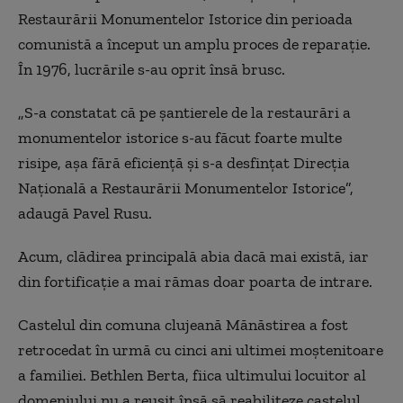
Restaurării Monumentelor Istorice din perioada
comunistă a început un amplu proces de reparaţie.
În 1976, lucrările s-au oprit însă brusc.
„S-a constatat că pe şantierele de la restaurări a
monumentelor istorice s-au făcut foarte multe
risipe, aşa fără eficienţă şi s-a desfinţat Direcţia
Naţională a Restaurării Monumentelor Istorice”,
adaugă Pavel Rusu.
Acum, clădirea principală abia dacă mai există, iar
din fortificaţie a mai rămas doar poarta de intrare.
Castelul din comuna clujeană Mănăstirea a fost
retrocedat în urmă cu cinci ani ultimei moştenitoare
a familiei. Bethlen Berta, fiica ultimului locuitor al
domeniului nu a reuşit însă să reabiliteze castelul