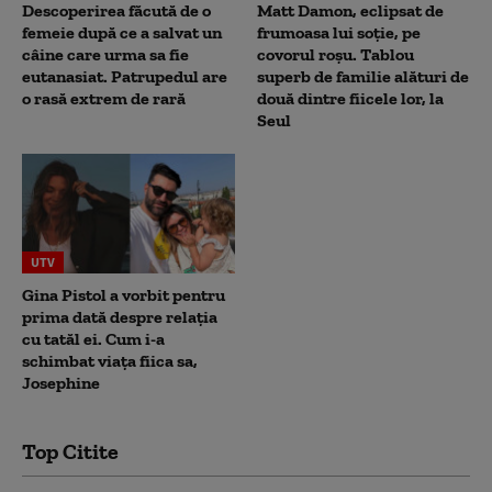
Descoperirea făcută de o
Matt Damon, eclipsat de
femeie după ce a salvat un
frumoasa lui soție, pe
câine care urma sa fie
covorul roșu. Tablou
eutanasiat. Patrupedul are
superb de familie alături de
o rasă extrem de rară
două dintre fiicele lor, la
Seul
UTV
Gina Pistol a vorbit pentru
prima dată despre relația
cu tatăl ei. Cum i-a
schimbat viața fiica sa,
Josephine
Top Citite