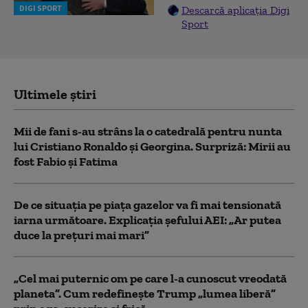
DIGI SPORT
Descarcă aplicația Digi
Sport
Ultimele știri
Mii de fani s-au strâns la o catedrală pentru nunta
lui Cristiano Ronaldo şi Georgina. Surpriză: Mirii au
fost Fabio şi Fatima
De ce situaţia pe piaţa gazelor va fi mai tensionată
iarna următoare. Explicația șefului AEI: „Ar putea
duce la preţuri mai mari”
„Cel mai puternic om pe care l-a cunoscut vreodată
planeta”. Cum redefinește Trump „lumea liberă”