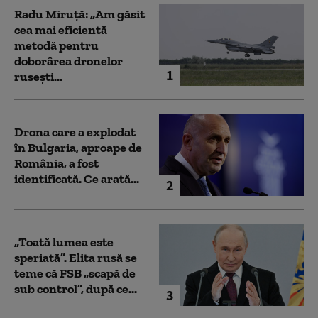
Radu Miruță: „Am găsit
cea mai eficientă
metodă pentru
doborârea dronelor
1
rusești...
Drona care a explodat
în Bulgaria, aproape de
România, a fost
identificată. Ce arată...
2
„Toată lumea este
speriată”. Elita rusă se
teme că FSB „scapă de
sub control”, după ce...
3