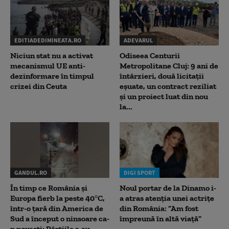
EDITIADEDIMINEATA.RO
ADEVARUL
Niciun stat nu a activat
Odiseea Centurii
mecanismul UE anti-
Metropolitane Cluj: 9 ani de
dezinformare în timpul
întârzieri, două licitații
crizei din Ceuta
eșuate, un contract reziliat
și un proiect luat din nou
la...
GANDUL.RO
DIGI SPORT
În timp ce România și
Noul portar de la Dinamo i-
Europa fierb la peste 40°C,
a atras atenția unei actrițe
într-o țară din America de
din România: ”Am fost
Sud a început o ninsoare ca-
împreună în altă viață”
n povești: Pârtiile s-au...