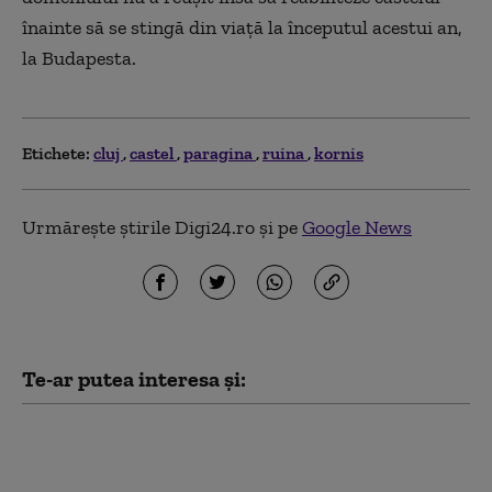
înainte să se stingă din viaţă la începutul acestui an,
la Budapesta.
Etichete:
cluj
castel
paragina
ruina
kornis
Urmărește știrile Digi24.ro și pe
Google News
Te-ar putea interesa și:
Raed Arafat, după cazul
ambulanței atacate cu
topoarele: „O minciună