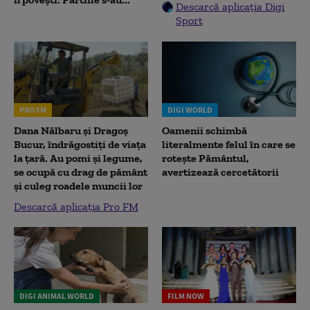
Descarcă aplicația Digi
Sport
PRO FM
DIGI WORLD
Dana Nălbaru și Dragoș
Oamenii schimbă
Bucur, îndrăgostiți de viața
literalmente felul în care se
la țară. Au pomi și legume,
rotește Pământul,
se ocupă cu drag de pământ
avertizează cercetătorii
și culeg roadele muncii lor
Descarcă aplicația Pro FM
DIGI ANIMAL WORLD
FILM NOW