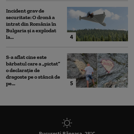
Incident grav de
securitate: O dronă a
intrat din România în
Bulgaria şi a explodat
4
la...
S-a aflat cine este
bărbatul care a „pictat”
o declarație de
dragoste pe o stâncă de
5
pe...
București Băneasa, 28°C