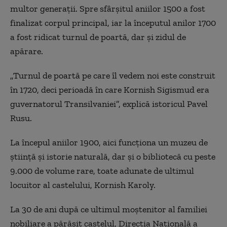
multor generaţii. Spre sfârşitul aniilor 1500 a fost
finalizat corpul principal, iar la începutul anilor 1700
a fost ridicat turnul de poartă, dar şi zidul de
apărare.
„Turnul de poartă pe care îl vedem noi este construit
în 1720, deci perioadă în care Kornish Sigismud era
guvernatorul Transilvaniei”, explică istoricul Pavel
Rusu.
La începul aniilor 1900, aici funcţiona un muzeu de
ştiinţă şi istorie naturală, dar şi o bibliotecă cu peste
9.000 de volume rare, toate adunate de ultimul
locuitor al castelului, Kornish Karoly.
La 30 de ani după ce ultimul moştenitor al familiei
nobiliare a părăsit castelul, Direcţia Naţională a