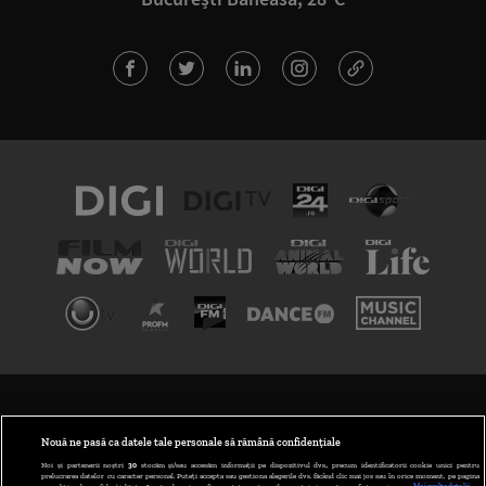
TERMENI ȘI CONDIȚII
POLITICA DE CONFIDENȚIALITATE
Nouă ne pasă ca datele tale personale să rămână confidențiale
Noi și partenerii noștri
30
stocăm și/sau accesăm informații pe dispozitivul dvs., precum identificatorii cookie unici pentru
prelucrarea datelor cu caracter personal. Puteți accepta sau gestiona alegerile dvs. făcând clic mai jos sau în orice moment, pe pagina
ABONARE DIGI TV