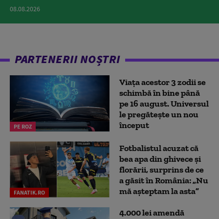
08.08.2026
PARTENERII NOȘTRI
Viața acestor 3 zodii se
schimbă în bine până
pe 16 august. Universul
le pregătește un nou
început
PE ROZ
Fotbalistul acuzat că
bea apa din ghivece și
florării, surprins de ce
a găsit în România: „Nu
mă așteptam la asta”
FANATIK.RO
4.000 lei amendă