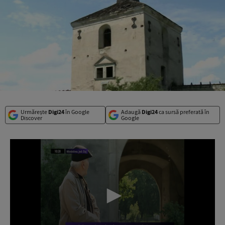
Urmărește
Digi24
în Google
Adaugă
Digi24
ca sursă preferată în
Discover
Google