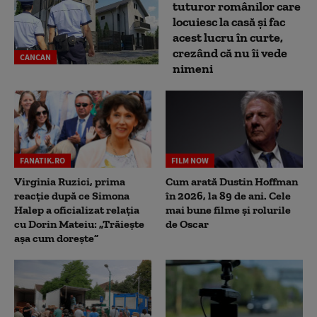
tuturor românilor care
locuiesc la casă și fac
acest lucru în curte,
crezând că nu îi vede
CANCAN
nimeni
FANATIK.RO
FILM NOW
Virginia Ruzici, prima
Cum arată Dustin Hoffman
reacție după ce Simona
în 2026, la 89 de ani. Cele
Halep a oficializat relația
mai bune filme și rolurile
cu Dorin Mateiu: „Trăiește
de Oscar
așa cum dorește”