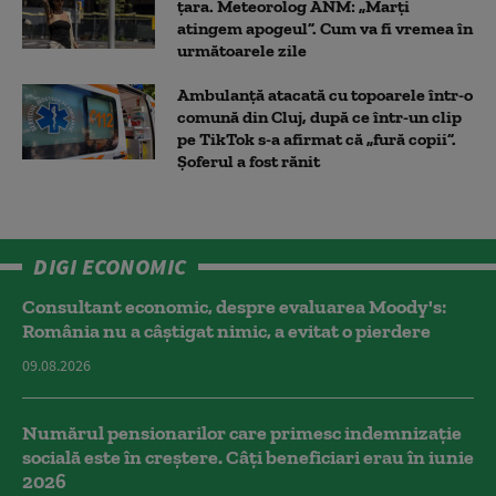
țara. Meteorolog ANM: „Marți
atingem apogeul”. Cum va fi vremea în
următoarele zile
Ambulanţă atacată cu topoarele într-o
comună din Cluj, după ce într-un clip
pe TikTok s-a afirmat că „fură copii”.
Șoferul a fost rănit
DIGI ECONOMIC
Consultant economic, despre evaluarea Moody's:
România nu a câştigat nimic, a evitat o pierdere
09.08.2026
Numărul pensionarilor care primesc indemnizaţie
socială este în creștere. Câți beneficiari erau în iunie
2026