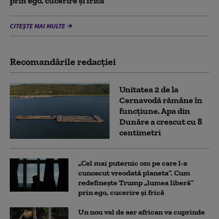
prin ego, cucerire și frică
CITEȘTE MAI MULTE
Recomandările redacţiei
Unitatea 2 de la
Cernavodă rămâne în
funcțiune. Apa din
Dunăre a crescut cu 8
centimetri
„Cel mai puternic om pe care l-a
cunoscut vreodată planeta”. Cum
redefinește Trump „lumea liberă”
prin ego, cucerire și frică
Un nou val de aer african va cuprinde