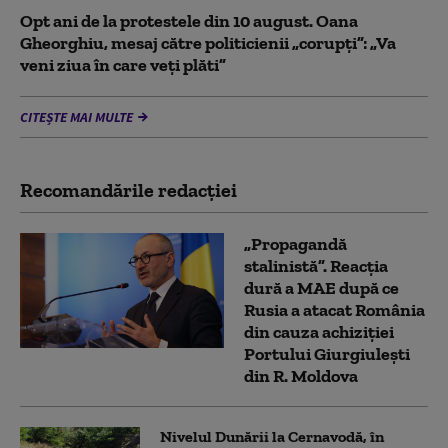
Opt ani de la protestele din 10 august. Oana
Gheorghiu, mesaj către politicienii „corupți”: „Va
veni ziua în care veţi plăti”
CITEȘTE MAI MULTE
Recomandările redacţiei
„Propagandă
stalinistă”. Reacția
dură a MAE după ce
Rusia a atacat România
din cauza achiziției
Portului Giurgiulești
din R. Moldova
Nivelul Dunării la Cernavodă, în