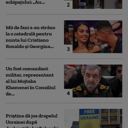
echipajului: „Au...
2
Mii de fani s-au strâns
la o catedrală pentru
nunta lui Cristiano
Ronaldo şi Georgina...
3
Un fost comandant
militar, reprezentant
al lui Mojtaba
Khamenei în Consiliul
4
de...
Priștina dă jos drapelul
Ucrainei după