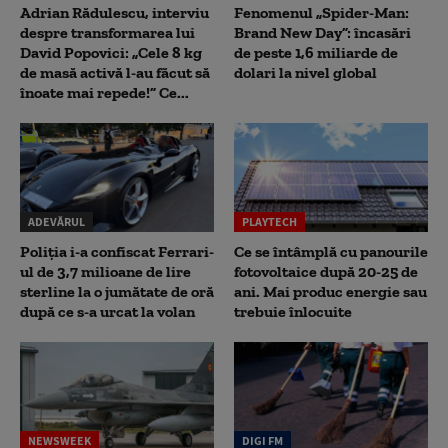
Adrian Rădulescu, interviu
Fenomenul „Spider-Man:
despre transformarea lui
Brand New Day”: încasări
David Popovici: „Cele 8 kg
de peste 1,6 miliarde de
de masă activă l-au făcut să
dolari la nivel global
înoate mai repede!” Ce...
ADEVĂRUL
PLAYTECH
Poliția i-a confiscat Ferrari-
Ce se întâmplă cu panourile
ul de 3,7 milioane de lire
fotovoltaice după 20-25 de
sterline la o jumătate de oră
ani. Mai produc energie sau
după ce s-a urcat la volan
trebuie înlocuite
NEWSWEEK
DIGI FM