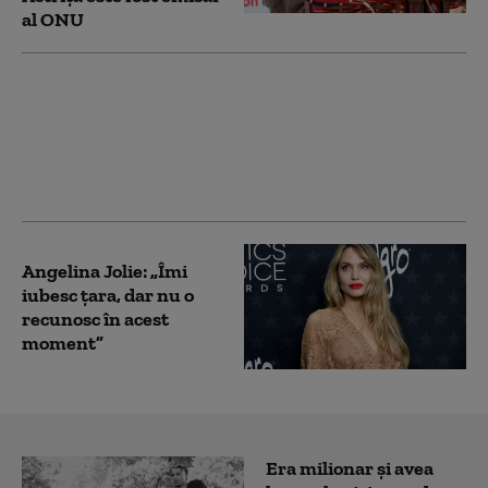
al ONU
Angelina Jolie a făcut o
vizită surpriză într-un
oraș ucrainean
devastat de război
Angelina Jolie: „Îmi
iubesc țara, dar nu o
recunosc în acest
moment”
Era milionar și avea