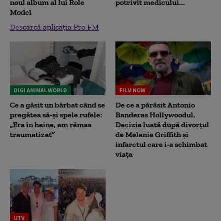
noul album al lui Role
potrivit medicului...
Model
Descarcă aplicația Pro FM
DIGI ANIMAL WORLD
FILM NOW
Ce a găsit un bărbat când se
De ce a părăsit Antonio
pregătea să-și spele rufele:
Banderas Hollywoodul.
„Era în haine, am rămas
Decizia luată după divorțul
traumatizat”
de Melanie Griffith și
infarctul care i-a schimbat
viața
UTV