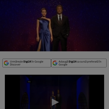
Urmărește
Digi24
în Google
Adaugă
Digi24
ca sursă preferată în
Discover
Google