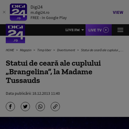
Digi24
VIEW
m.digi24.ro
FREE - In Google Play
LIVE TV
LIVE FM
HOME
Magazin
Timp liber
Divertisment
Statui de ceară ale cuplului „Brangelina”, la Madame Tussauds
Statui de ceară ale cuplului
„Brangelina”, la Madame
Tussauds
Data publicării:
18.12.2013 11:40