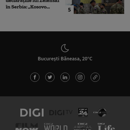
declarațiile lui Zelenski
în Serbia: „Kosovo...
5
București Băneasa, 20°C