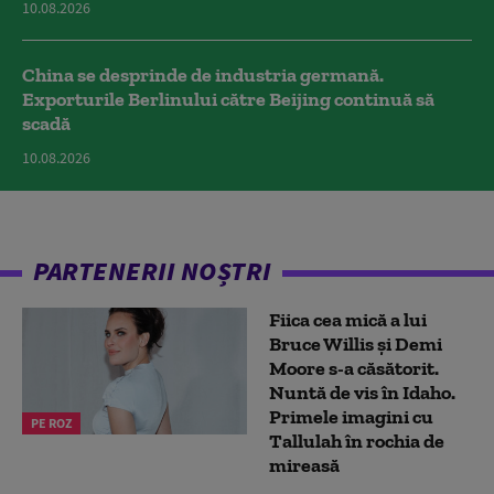
10.08.2026
China se desprinde de industria germană.
Exporturile Berlinului către Beijing continuă să
scadă
10.08.2026
PARTENERII NOȘTRI
Fiica cea mică a lui
Bruce Willis și Demi
Moore s-a căsătorit.
Nuntă de vis în Idaho.
Primele imagini cu
PE ROZ
Tallulah în rochia de
mireasă