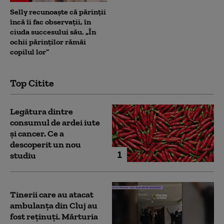
Selly recunoaște că părinții
încă îi fac observații, în
ciuda succesului său. „În
ochii părinților rămâi
copilul lor”
Top Citite
Legătura dintre
consumul de ardei iute
și cancer. Ce a
descoperit un nou
1
studiu
Tinerii care au atacat
ambulanța din Cluj au
fost reținuți. Mărturia