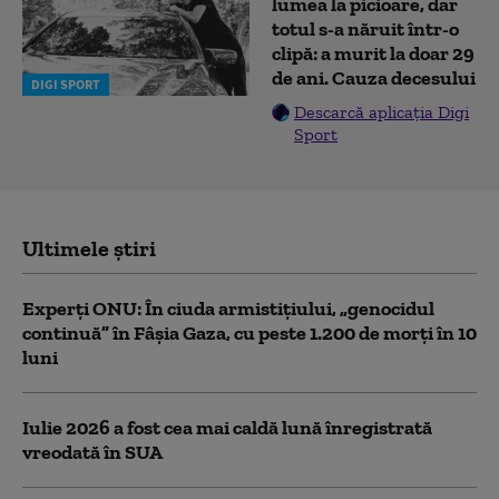
lumea la picioare, dar
totul s-a năruit într-o
clipă: a murit la doar 29
de ani. Cauza decesului
DIGI SPORT
Descarcă aplicația Digi
Sport
Ultimele știri
Experţi ONU: În ciuda armistiţiului, „genocidul
continuă” în Fâşia Gaza, cu peste 1.200 de morţi în 10
luni
Iulie 2026 a fost cea mai caldă lună înregistrată
vreodată în SUA