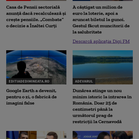
Casa de Pensii sectorială
A câștigat un milion de
anunță dacă recalculează și
euro la loterie, apoi a
crește pensiile. „Combate”
aruncat biletul la gunoi.
o decizie a Înaltei Curți
Gestul făcut muncitorii de
la salubritate
Descarcă aplicația Digi FM
EDITIADEDIMINEATA.RO
ADEVARUL
Google Earth a devenit,
Dunărea atinge un nou
pentru o zi, o fabrică de
minim istoric la intrarea în
imagini false
România. Doar 25 de
centimetri până la
următorul prag de
restricții la Cernavodă