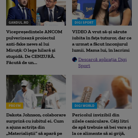
GANDUL.RO
DIGI SPORT
Vicepreședintele ANCOM
VIDEO A vrut să-și sărute
pulverizează proiectul
iubita în fața tuturor, dar ce
anti-fake news al lui
a urmat a făcut înconjurul
Miruță: O lege hilară și
lumii. Mama lui, în lacrimi
stupidă. De CENZURĂ.
Descarcă aplicația Digi
Făcută de un...
Sport
PRO FM
DIGI WORLD
Dakota Johnson, colaborare
Pericolul invizibil din
surpriză cu iubitul ei. Cum
zilele caniculare. Câți litri
a ajuns actrița din
de apă trebuie să bei vara și
„Materialiștii” să apară pe
la ce alimente să ai grijă,