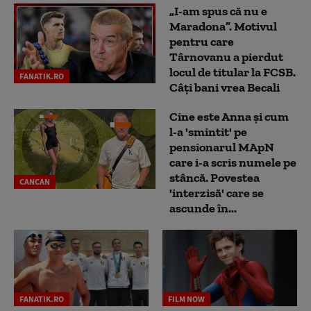
„I-am spus că nu e
Maradona”. Motivul
pentru care
Târnovanu a pierdut
locul de titular la FCSB.
FANATIK.RO
Câți bani vrea Becali
Cine este Anna și cum
l-a 'smintit' pe
pensionarul MApN
care i-a scris numele pe
stâncă. Povestea
CANCAN
'interzisă' care se
ascunde în...
FANATIK.RO
FILM NOW