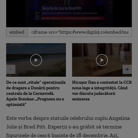
0
embed
seconds
of
31
seconds
De ce sunt „vitale” operațiunile
Nicușor Dan a contestat la CCR
de dragare a Dunării pentru
noua lege a integrității. Când
centrala de la Cernavodă.
vor discuta judecătorii
Apele Române: „Prognoza nu e
sesizarea
optimistă”
Este vorba despre statuile celebrului cuplu Angelina
Jolie şi Brad Pitt. Experţii s-au grăbit să termine
figurinele de ceară înainte de 18 decembrie. Azi,