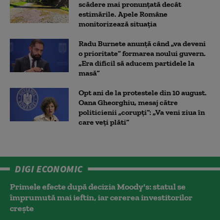
scădere mai pronunțată decât
estimările. Apele Române
monitorizează situația
Radu Burnete anunță când „va deveni
o prioritate” formarea noului guvern.
„Era dificil să aducem partidele la
masă”
Opt ani de la protestele din 10 august.
Oana Gheorghiu, mesaj către
politicienii „corupți”: „Va veni ziua în
care veţi plăti”
DIGI ECONOMIC
Primele efecte după decizia Moody's: statul se
împrumută mai ieftin, iar cererea investitorilor
crește