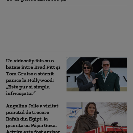
Motivul pentru care
alți doi dintre copiii lui
Brad Pitt vor să
renunţe la numele de
familie al actorului
Un videoclip fals cu o
bătaie între Brad Pitt și
Tom Cruise a stârnit
panică la Hollywood:
„Este pur și simplu
înfricoșător”
Angelina Jolie a vizitat
punctul de trecere
Rafah din Egipt, la
granița cu Fâșia Gaza.
Actrița este fost emisar