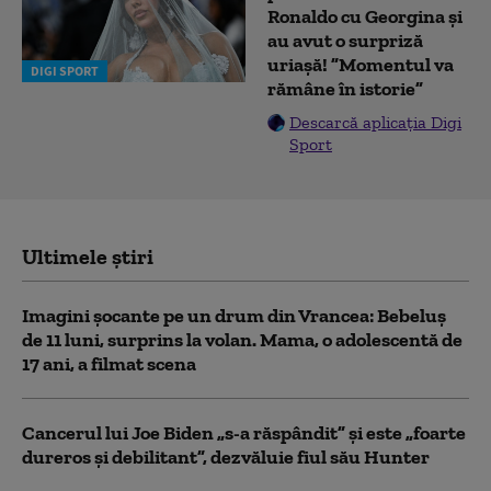
Ronaldo cu Georgina și
au avut o surpriză
uriașă! ”Momentul va
DIGI SPORT
rămâne în istorie”
Descarcă aplicația Digi
Sport
Ultimele știri
Imagini șocante pe un drum din Vrancea: Bebeluș
de 11 luni, surprins la volan. Mama, o adolescentă de
17 ani, a filmat scena
Cancerul lui Joe Biden „s-a răspândit” şi este „foarte
dureros și debilitant”, dezvăluie fiul său Hunter