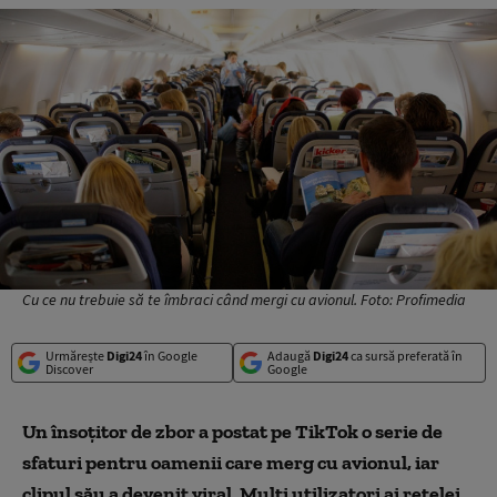
Cu ce nu trebuie să te îmbraci când mergi cu avionul. Foto: Profimedia
Urmărește
Digi24
în Google
Adaugă
Digi24
ca sursă preferată în
Discover
Google
Un însoțitor de zbor a postat pe TikTok o serie de
sfaturi pentru oamenii care merg cu avionul, iar
clipul său a devenit viral. Mulți utilizatori ai rețelei