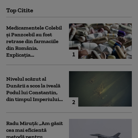
Top Citite
Medicamentele Colebil
și Panzcebil au fost
retrase din farmaciile
din România.
1
Explicația...
Nivelul scăzut al
Dunării a scos la iveală
Podul lui Constantin,
din timpul Imperiului...
2
Radu Miruță: „Am găsit
cea mai eficientă
metodă pentru