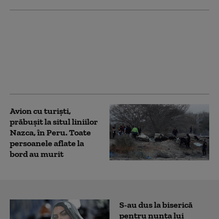
Noi reguli pentru
zborurile cu avionul:
Țara europeană care
permite câinilor de
talie mare să
călătorească în cabină
Avion cu turiști,
prăbușit la situl liniilor
Nazca, în Peru. Toate
persoanele aflate la
bord au murit
S-au dus la biserică
pentru nunta lui