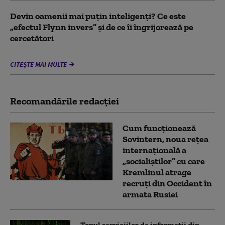
Devin oamenii mai puțin inteligenți? Ce este
„efectul Flynn invers” și de ce îi îngrijorează pe
cercetători
CITEȘTE MAI MULTE
Recomandările redacţiei
Cum funcționează
Sovintern, noua rețea
internațională a
„socialiștilor” cu care
Kremlinul atrage
recruți din Occident în
armata Rusiei
Topul serviciilor de informații din