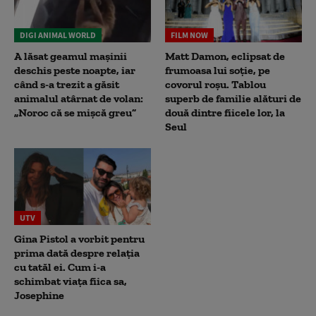
DIGI ANIMAL WORLD
FILM NOW
A lăsat geamul mașinii
Matt Damon, eclipsat de
deschis peste noapte, iar
frumoasa lui soție, pe
când s-a trezit a găsit
covorul roșu. Tablou
animalul atârnat de volan:
superb de familie alături de
„Noroc că se mișcă greu”
două dintre fiicele lor, la
Seul
UTV
Gina Pistol a vorbit pentru
prima dată despre relația
cu tatăl ei. Cum i-a
schimbat viața fiica sa,
Josephine