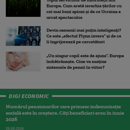
Europa. Cum arată ierarhia țărilor cu
cei mai buni spioni și de ce Ucraina a
urcat spectaculos
Devin oamenii mai puțin inteligenți?
Ce este „efectul Flynn invers” și de ce
îi îngrijorează pe cercetători
„Un singur copil este de ajuns”. Europa
îmbătrânește. Cine va susține
sistemele de pensii în viitor?
DIGI ECONOMIC
Numărul pensionarilor care primesc indemnizaţie
socială este în creștere. Câți beneficiari erau în iunie
2026
08.08.2026