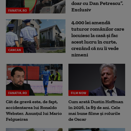
doar cu Dan Petrescu”.
Exclusiv
FANATIK.RO
4.000 lei amendă
tuturor românilor care
locuiesc la casă și fac
acest lucru în curte,
crezând că nu îi vede
CANCAN
nimeni
FANATIK.RO
FILM NOW
Cât de gravă este, de fapt,
Cum arată Dustin Hoffman
accidentarea lui Ronaldo
în 2026, la 89 de ani. Cele
Webster. Anunțul lui Mario
mai bune filme și rolurile
Felgueiras
de Oscar