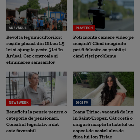
ADEVĂRUL
PLAYTECH
Revolta legumicultorilor:
Poți monta camere video pe
roșiile pleacă din Olt cu 1,5
mașină? Când imaginile
lei și ajung la peste 5 lei în
pot fi folosite ca probă și
Ardeal. Cer controale și
când riști probleme
eliminarea samsarilor
NEWSWEEK
DIGI FM
Beneficiu la pensie pentru o
Ioana Țiriac, vacanță de lux
categorie de pensionari.
în Saint-Tropez. Cât costă o
Consiliul legislativ a dat
singură noapte la hotelul cu
aviz favorabil
aspect de castel ales de
fiica lui Ion Țiriac