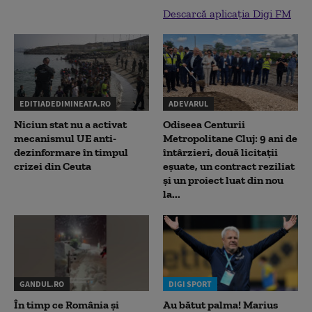
Descarcă aplicația Digi FM
EDITIADEDIMINEATA.RO
ADEVARUL
Niciun stat nu a activat
Odiseea Centurii
mecanismul UE anti-
Metropolitane Cluj: 9 ani de
dezinformare în timpul
întârzieri, două licitații
crizei din Ceuta
eșuate, un contract reziliat
și un proiect luat din nou
la...
GANDUL.RO
DIGI SPORT
În timp ce România și
Au bătut palma! Marius