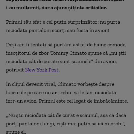
i-au mulțumit, dar a ajuns și ținta criticilor.
Primul său sfat e cel puțin surprinzător: nu purta
niciodată pantaloni scurți sau fustă în avion!
Deși am fi tentați să purtăm astfel de haine comode,
însoțitorul de zbor Tommy Cimato spune că „nu știi
niciodată cât de curate sunt scaunele” din avion,
potrivit
New York Post
.
În clipul devenit viral, Climato vorbește despre
lucrurile pe care nu ar trebui să le faci niciodată
într-un avion. Primul este cel legat de îmbrăcăminte.
„Nu știi niciodată cât de curat e scaunul, așa că dacă
porți pantaloni lungi, riști mai puțin să iei microbi”,
spune el.