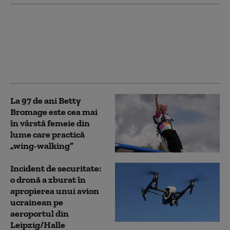
Zbor anulat după ce o
pasăre a fost găsită în
motorul unui avion, pe
un aeroport din Grecia
La 97 de ani Betty
Bromage este cea mai
în vârstă femeie din
lume care practică
„wing-walking”
Incident de securitate:
o dronă a zburat în
apropierea unui avion
ucrainean pe
aeroportul din
Leipzig/Halle