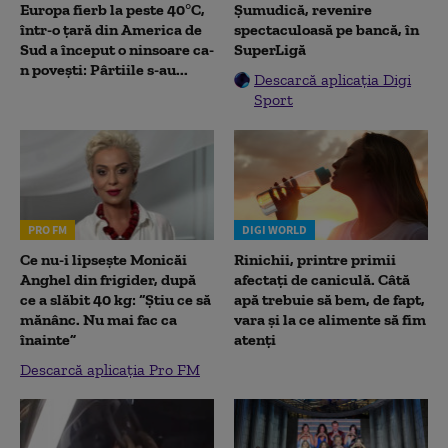
Europa fierb la peste 40°C,
Șumudică, revenire
într-o țară din America de
spectaculoasă pe bancă, în
Sud a început o ninsoare ca-
SuperLigă
n povești: Pârtiile s-au...
Descarcă aplicația Digi
Sport
PRO FM
DIGI WORLD
Ce nu-i lipsește Monicăi
Rinichii, printre primii
Anghel din frigider, după
afectați de caniculă. Câtă
ce a slăbit 40 kg: “Știu ce să
apă trebuie să bem, de fapt,
mănânc. Nu mai fac ca
vara și la ce alimente să fim
înainte”
atenți
Descarcă aplicația Pro FM