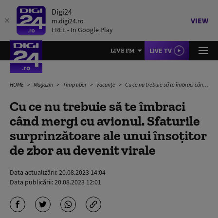
Digi24
VIEW
m.digi24.ro
FREE - In Google Play
LIVE TV
LIVE FM
HOME
Magazin
Timp liber
Vacanțe
Cu ce nu trebuie să te îmbraci când mergi cu avionul. Sfaturile surprinzătoare ale unui însoțitor de zbor au devenit virale
Cu ce nu trebuie să te îmbraci
când mergi cu avionul. Sfaturile
surprinzătoare ale unui însoțitor
de zbor au devenit virale
Data actualizării:
20.08.2023 14:04
Data publicării:
20.08.2023 12:01