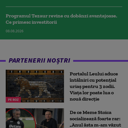
Programul Tezaur revine cu dobânzi avantajoase.
Ce primesc investitorii
08.08.2026
PARTENERII NOȘTRI
Portalul Leului aduce
întâlniri cu potențial
uriaș pentru 3 zodii.
Viața lor poate lua o
nouă direcție
PE ROZ
De ce Meme Stoica
socializează foarte rar:
„Anul ăsta m-am văzut