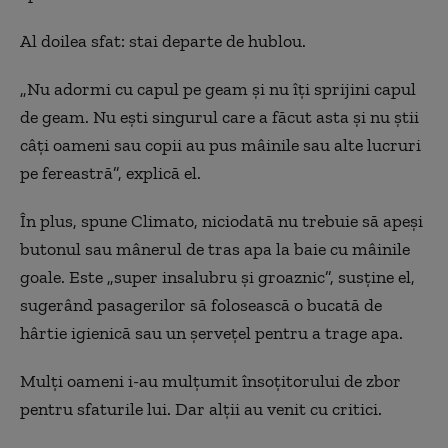
Al doilea sfat: stai departe de hublou.
„Nu adormi cu capul pe geam și nu îți sprijini capul
de geam. Nu ești singurul care a făcut asta și nu știi
câți oameni sau copii au pus mâinile sau alte lucruri
pe fereastră”, explică el.
În plus, spune Climato, niciodată nu trebuie să apeși
butonul sau mânerul de tras apa la baie cu mâinile
goale. Este „super insalubru și groaznic”, susține el,
sugerând pasagerilor să folosească o bucată de
hârtie igienică sau un șervețel pentru a trage apa.
Mulți oameni i-au mulțumit însoțitorului de zbor
pentru sfaturile lui. Dar alții au venit cu critici.