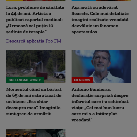
Lora, probleme de sănătate
Așa arată cu adevărat
la 44 de ani. Artista a
Soarele. Cele mai detaliate
publicat raportul medical:
imagini realizate vreodată
„Urmează cel puțin 10
dezvăluie un fenomen
ședințe de terapie”
spectaculos
Descarcă aplicația Pro FM
DIGI ANIMAL WORLD
FILM NOW
Momentul când un bărbat
Antonio Banderas,
de 65 de ani este atacat de
declarație surpriză despre
un bizon: „Era chiar
infarctul care i-a schimbat
deasupra mea”. Imaginile
viața: „Cel mai bun lucru
sunt greu de urmărit
care mi s-a întâmplat
vreodată”