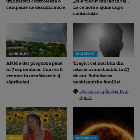
utilizatorii controlează o
„M-a trecut din iad în rai”.
campanie de dezinformare
La ce notă a ajuns după
contestație
GANDUL.RO
DIGI SPORT
ANM a dat prognoza până
Tragic: cel mai bun din
în 7 septembrie. Cum va fi
istorie a murit subit, la 43
vremea în următoarele 4
de ani. Solicitarea
săptămâni
neobișnuită a familiei
Descarcă aplicația Digi
Sport
PRO FM
DIGI WORLD