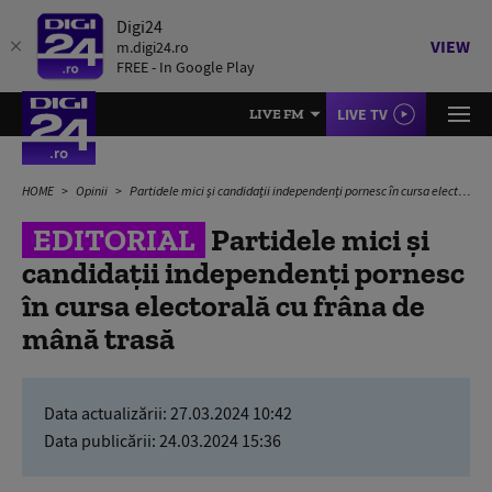
Digi24
VIEW
m.digi24.ro
FREE - In Google Play
LIVE TV
LIVE FM
HOME
Opinii
Partidele mici și candidații independenți pornesc în cursa electorală cu frâna de mână trasă
EDITORIAL
Partidele mici și
candidații independenți pornesc
în cursa electorală cu frâna de
mână trasă
Data actualizării:
27.03.2024 10:42
Data publicării:
24.03.2024 15:36