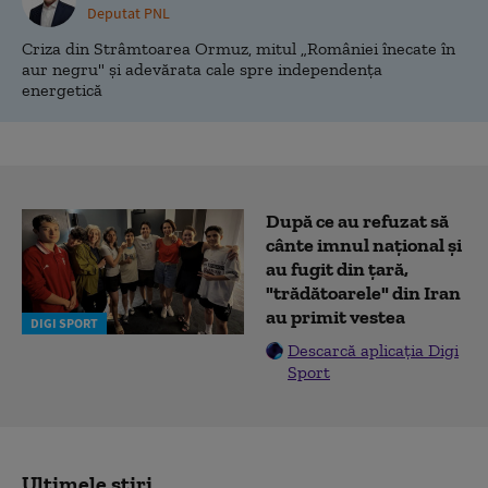
Deputat PNL
Criza din Strâmtoarea Ormuz, mitul „României înecate în
aur negru" și adevărata cale spre independența
energetică
După ce au refuzat să
cânte imnul naţional şi
au fugit din ţară,
"trădătoarele" din Iran
au primit vestea
DIGI SPORT
Descarcă aplicația Digi
Sport
Ultimele știri