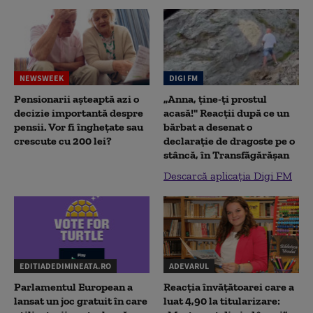
NEWSWEEK
DIGI FM
Pensionarii așteaptă azi o
„Anna, ţine-ţi prostul
decizie importantă despre
acasă!" Reacţii după ce un
pensii. Vor fi înghețate sau
bărbat a desenat o
crescute cu 200 lei?
declaraţie de dragoste pe o
stâncă, în Transfăgărăşan
Descarcă aplicația Digi FM
EDITIADEDIMINEATA.RO
ADEVARUL
Parlamentul European a
Reacția învățătoarei care a
lansat un joc gratuit în care
luat 4,90 la titularizare: