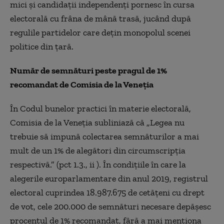
mici și candidații independenți pornesc în cursa
electorală cu frâna de mână trasă, jucând după
regulile partidelor care dețin monopolul scenei
politice din țară.
Număr de semnături peste pragul de 1%
recomandat de Comisia de la Veneția
În Codul bunelor practici în materie electorală,
Comisia de la Veneția subliniază că „Legea nu
trebuie să impună colectarea semnăturilor a mai
mult de un 1% de alegători din circumscripţia
respectivă.” (pct 1.3., ii ). În condițiile în care la
alegerile europarlamentare din anul 2019, registrul
electoral cuprindea 18.987.675 de cetățeni cu drept
de vot, cele 200.000 de semnături necesare depășesc
procentul de 1% recomandat, fără a mai menționa