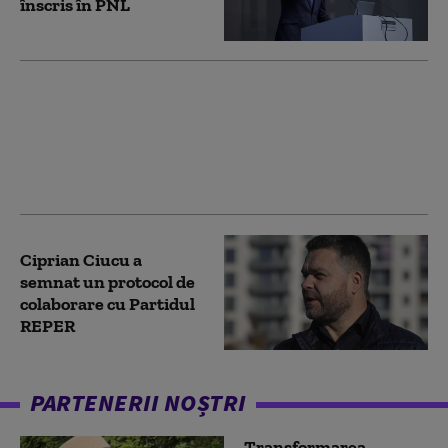
înscris în PNL
Ministrul Dragoș
Pîslaru ia în calcul să
intre oficial în PNL:
„Este posibil”
Ciprian Ciucu a
semnat un protocol de
colaborare cu Partidul
REPER
PARTENERII NOȘTRI
Transformarea