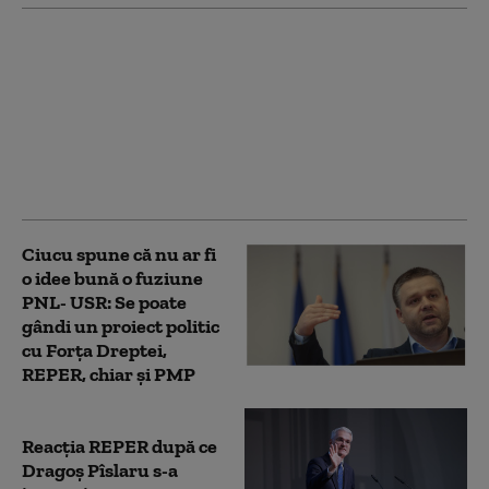
Val de reacții și
plângere la CNCD
după afirmația
scandaloasă a lui
Alexandru Rogobete,
fost ministru al
Sănătății
Ciucu spune că nu ar fi
o idee bună o fuziune
PNL- USR: Se poate
gândi un proiect politic
cu Forţa Dreptei,
REPER, chiar şi PMP
Reacția REPER după ce
Dragoș Pîslaru s-a