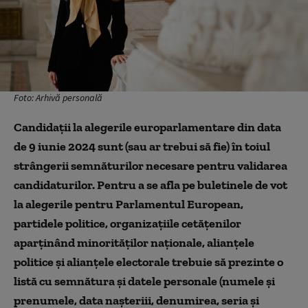
Foto: Arhivă personală
Candidații la alegerile europarlamentare din data
de 9 iunie 2024 sunt (sau ar trebui să fie) în toiul
strângerii semnăturilor necesare pentru validarea
candidaturilor. Pentru a se afla pe buletinele de vot
la alegerile pentru Parlamentul European,
partidele politice, organizaţiile cetăţenilor
aparţinând minorităţilor naţionale, alianţele
politice și alianţele electorale trebuie să prezinte o
listă cu semnătura și datele personale (numele și
prenumele, data nașteriii, denumirea, seria și