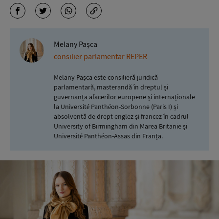
Melany Pașca
consilier parlamentar REPER
Melany Pașca este consilieră juridică
parlamentară, masterandă în dreptul și
guvernanța afacerilor europene și internaționale
la Université Panthéon-Sorbonne (Paris I) și
absolventă de drept englez și francez în cadrul
University of Birmingham din Marea Britanie și
Université Panthéon-Assas din Franța.