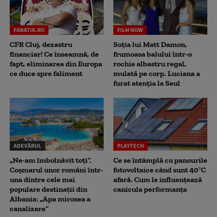
FANATIK.RO
FILM NOW
CFR Cluj, dezastru
Soția lui Matt Damon,
financiar! Ce înseamnă, de
frumoasa balului într-o
fapt, eliminarea din Europa
rochie albastru regal,
ce duce spre faliment
mulată pe corp. Luciana a
furat atenția la Seul
ADEVĂRUL
PLAYTECH
„Ne-am îmbolnăvit toți”.
Ce se întâmplă cu panourile
Coșmarul unor români într-
fotovoltaice când sunt 40°C
una dintre cele mai
afară. Cum le influențează
populare destinații din
canicula performanța
Albania: „Apa mirosea a
canalizare”