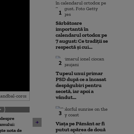
1
Sărbătoare
importantă în
calendarul ortodox pe
7 august: Ce tradiții se
respectă și cui...
2
Tupeul unui primar
PSD după ce a încasat
despăgubiri pentru
secetă, iar apoi a
vândut...
3
 despre
Antrenament cu miză:
10 luni de la ex
Viața pe Pământ ar fi
umului:
pușcașii marini români au
Rahova: Oameni
putut apărea de două
ște nota de
testat vehiculele de asalt