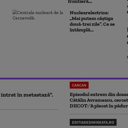
frontieră...
Nuclearelectrica:
„Mai putem câștiga
două-trei zile”. Ce se
întâmplă...
CANCAN
 intrat în metastază".
Episodul extrem din dosar
Cătălin Avramescu, cercet
DIICOT: 'A plecat în pădur
EDITIADEDIMINEATA.RO