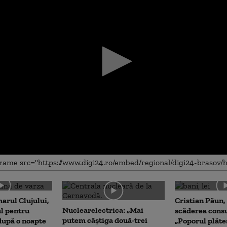
me
arul Clujului,
Cristian Păun,
Nuclearelectrica: „Mai
ul pentru
scăderea cons
putem câștiga două-trei
upă o noapte
„Poporul plăte