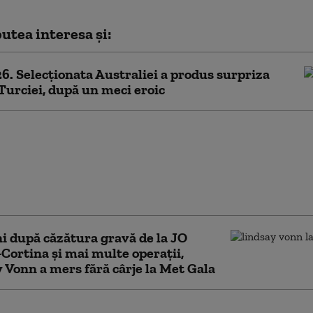
utea interesa și:
. Selecționata Australiei a produs surpriza
Turciei, după un meci eroic
 a învins Ţara Galilor,
 meci amical jucat pe
ul Steaua, primul
e la revenirea lui Hagi
onală
ni după căzătura gravă de la JO
Cortina și mai multe operații,
 Vonn a mers fără cârje la Met Gala
jucătoare de tenis: