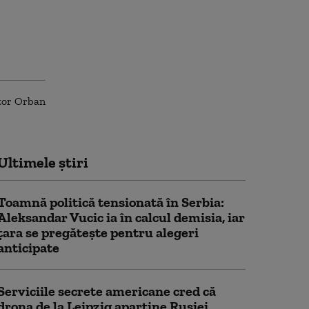
Ultimele știri
Toamnă politică tensionată în Serbia:
Aleksandar Vucic ia în calcul demisia, iar
țara se pregătește pentru alegeri
anticipate
Serviciile secrete americane cred că
drona de la Leipzig aparține Rusiei.