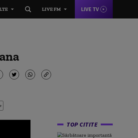
LIVE TV
LTE
LIVE FM
oana
e
TOP CITITE