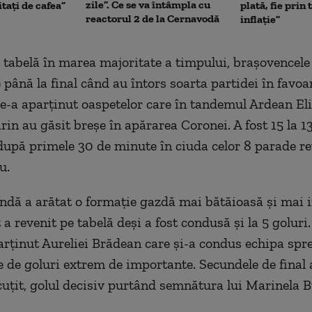
zile”. Ce se va întâmpla cu
itați de cafea”
plată, fie prin 
reactorul 2 de la Cernavodă
inflație”
tabelă în marea majoritate a timpului, braşovencel
până la final când au întors soarta partidei în favoar
le-a aparţinut oaspetelor care în tandemul Ardean Eli
in au găsit breşe în apărarea Coronei. A fost 15 la 1
upă primele 30 de minute în ciuda celor 8 parade re
u.
ndă a arătat o formaţie gazdă mai bătăioasă şi mai i
 a revenit pe tabelă deşi a fost condusă şi la 5 goluri.
arţinut Aureliei Brădean care şi-a condus echipa spre
e de goluri extrem de importante. Secundele de final 
uţit, golul decisiv purtând semnătura lui Marinela B