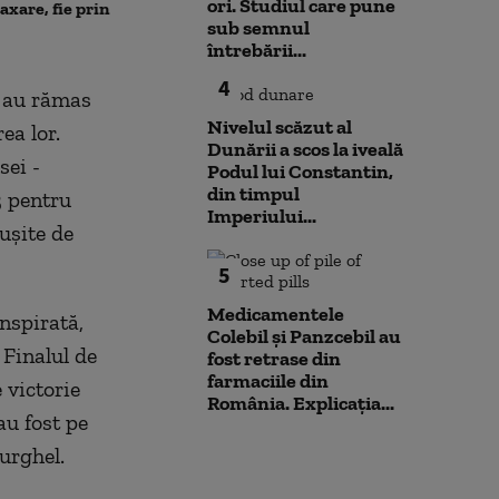
așteaptă să intr
ori. Studiul care pune
taxare, fie prin
amfibiu AAV-7 alături de
Primarul Cipri
sub semnul
militarii SUA
„Am comandat 
întrebării...
4
e au rămas
Nivelul scăzut al
ea lor.
Dunării a scos la iveală
sei -
Podul lui Constantin,
din timpul
3 pentru
Imperiului...
uşite de
5
Medicamentele
nspirată,
Colebil și Panzcebil au
 Finalul de
fost retrase din
farmaciile din
 victorie
România. Explicația...
au fost pe
urghel.