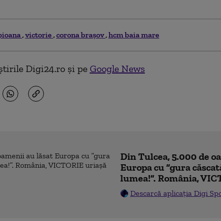
pioana
victorie
corona braşov
hcm baia mare
tirile Digi24.ro și pe
Google News
Din Tulcea, 5.000 de o
Europa cu ”gura căscat
lumea!”. România, VIC
Descarcă aplicația Digi Sp