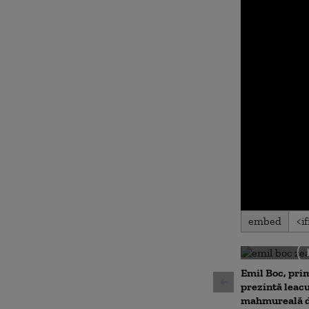
0
embed
seconds
of
0
seconds
Volu
90%
Emil Boc, prim
prezintă leac
mahmureală d