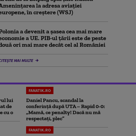
Amenințarea la adresa aviației
europene, în creștere (WSJ)
Polonia a devenit a șasea cea mai mare
economie a UE. PIB-ul țării este de peste
două ori mai mare decât cel al României
CITEȘTE MAI MULTE
FANATIK.RO
ul lui
Daniel Pancu, scandal la
at de
conferință după UTA – Rapid 0-0:
e cu o
„Mamă, ce penalty! Dacă nu mă
respectați, plec”
FANATIK.RO