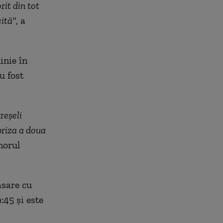
it din tot
cită"
, a
inie în
u fost
reşeli
epriza a doua
norul
asare cu
:45 şi este