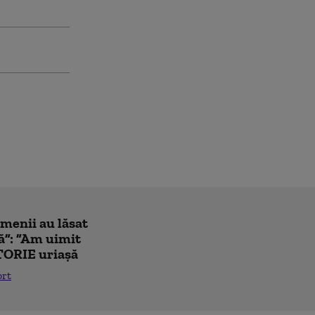
amenii au lăsat
ă”: ”Am uimit
TORIE uriașă
ort