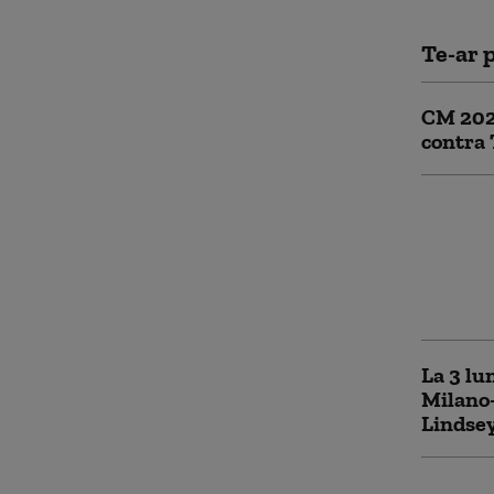
Te-ar p
CM 2026
contra 
România
într-un
stadion
acasă d
la naţi
La 3 lu
Milano-
Lindsey
O mare 