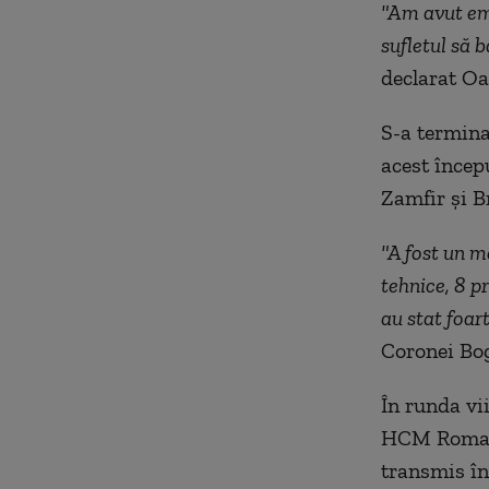
"Am avut em
sufletul să b
declarat O
S-a termina
acest încep
Zamfir şi B
"A fost un m
tehnice, 8 pr
au stat foart
Coronei Bo
În runda vii
HCM Roman. 
transmis în