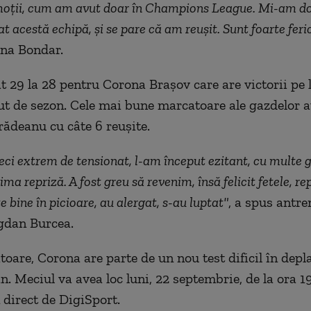
oţii, cum am avut doar în Champions League. Mi-am dor
at acestă echipă, şi se pare că am reuşit. Sunt foarte feri
ana Bondar.
t 29 la 28 pentru Corona Braşov care are victorii pe l
ut de sezon. Cele mai bune marcatoare ale gazdelor a
rădeanu cu câte 6 reuşite.
eci extrem de tensionat, l-am început ezitant, cu multe g
ima repriză. A fost greu să revenim, însă felicit fetele, r
e bine în picioare, au alergat, s-au luptat"
, a spus antre
gdan Burcea.
toare, Corona are parte de un nou test dificil în depl
Meciul va avea loc luni, 22 septembrie, de la ora 19
 direct de DigiSport.