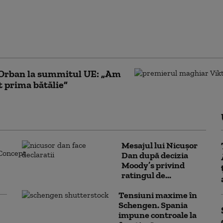
resia că nu mai pot
a vocile din mintea
e temeri are după ce a
 în clasament
 Orban la summitul UE: „Am
t prima bătălie”
Mesajul lui Nicușor
Dan după decizia
Moody’s privind
ratingul de...
Tensiuni maxime în
Schengen. Spania
impune controale la