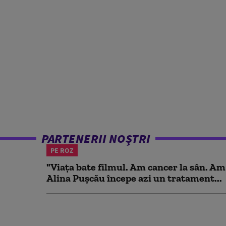
PARTENERII NOȘTRI
PE ROZ
"Viața bate filmul. Am cancer la sân. Am
Alina Pușcău începe azi un tratament...