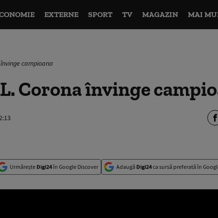
CONOMIE
EXTERNE
SPORT
TV
MAGAZIN
MAI MU
învinge campioana
 Corona învinge campi
2:13
Urmărește
Digi24
în Google Discover
Adaugă
Digi24
ca sursă preferată în Googl