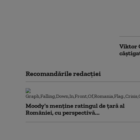
„Am imp
control
mea”. C
coborât
Viktor
câştiga
Recomandările redacţiei
Moody's menține ratingul de țară al
României, cu perspectivă...