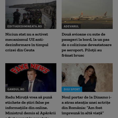
EDITIADEDIMINEATA.RO
ADEVARUL
Niciun stat nu a activat
Două avioane cu sute de
mecanismul UE anti-
pasageri la bord, la un pas
dezinformare în timpul
de o coliziune devastatoare
crizei din Ceuta
pe aeroport. Piloții au
frânat brusc
GANDUL.RO
DIGI SPORT
Radu Miruţă vrea să pună
Noul portar de la Dinamo i-
etichete de știri false pe
a atras atenția unei actrițe
informațiile din online.
din România: ”Am fost
Ministrul demis al Apărării
împreună în altă viață”