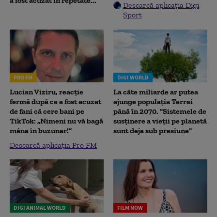
a fost acuzat în repetate...
Descarcă aplicația Digi
Sport
PRO FM
DIGI WORLD
Lucian Viziru, reacție
La câte miliarde ar putea
fermă după ce a fost acuzat
ajunge populația Terrei
de fani că cere bani pe
până în 2070. "Sistemele de
TikTok: „Nimeni nu vă bagă
susținere a vieții pe planetă
mâna în buzunar!”
sunt deja sub presiune"
Descarcă aplicația Pro FM
DIGI ANIMAL WORLD
FILM NOW