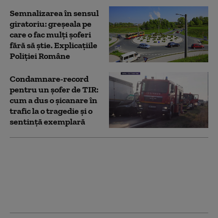
Semnalizarea în sensul
giratoriu: greșeala pe
care o fac mulți șoferi
fără să știe. Explicațiile
Poliției Române
Condamnare-record
pentru un șofer de TIR:
cum a dus o șicanare în
trafic la o tragedie și o
sentință exemplară
Șofer filmat în timp ce
mergea pe contrasens
într-un pasaj din
Timișoara