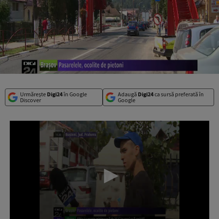
Urmărește
Digi24
în Google
Adaugă
Digi24
ca sursă preferată în
Discover
Google