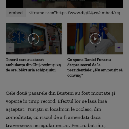
0
embed
seconds
of
0
seconds
Tinerii care au atacat
Ce spune Daniel Funeriu
ambulanța din Cluj, reținuți 24
despre scorul de la
de ore. Mărturia echipajului
prezidențiale: „Nu am reușit să
conving”
Cele două pasarele din Buşteni au fost montate şi
vopsite în timp record. Efectul lor se lasă însă
aşteptat. Turiştii şi localnicii le ocolesc, din
comoditate, cu riscul de a fi amendaţi dacă
traversează neregulamentar. Pentru bătrâni,