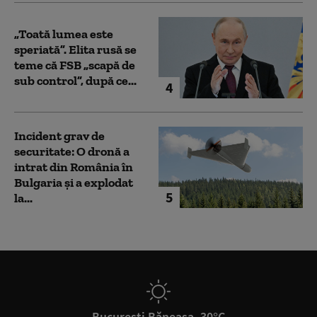
„Toată lumea este
speriată”. Elita rusă se
teme că FSB „scapă de
sub control”, după ce...
4
Incident grav de
securitate: O dronă a
intrat din România în
Bulgaria şi a explodat
5
la...
București Băneasa, 30°C