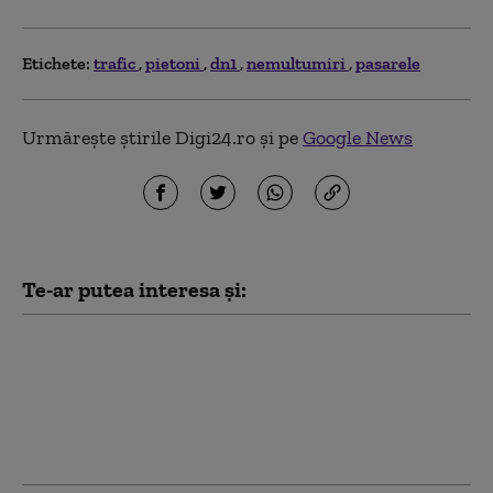
Etichete:
trafic
pietoni
dn1
nemultumiri
pasarele
Urmărește știrile Digi24.ro și pe
Google News
Te-ar putea interesa și:
Accident grav pe DN1:
Un motociclist a murit
după ce a intrat într-un
camion care nu i-a
acordat prioritate