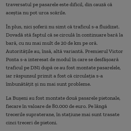
traversatul pe pasarele este dificil, din cauză că
aceştia nu pot urca scările.
În plus, nici şoferii nu simt că traficul s-a fluidizat.
Dovadă stă faptul că se circulă în continuare bară la
bară, cu nu mai mult de 20 de km pe oră.
Autorităţile au, însă, altă variantă. Premierul Victor
Ponta s-a interesat de modul în care se desfăşoară
traficul pe DN1 după ce au fost montate pasarelele,
iar răspunsul primit a fost că circulaţia s-a
îmbunătăţit şi nu mai sunt probleme.
La Buşeni au fost montate două pasarele pietonale,
fiecare în valoare de 80.000 de euro. Pe lângă
trecerile supraterane, în staţiune mai sunt trasate
cinci treceri de pietoni.