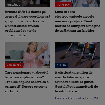
ADEVĂRUL
PLAYTECH
Armata SUA l-a demis pe
Luna în care
generalul care coordonează
electrocasnicele au cele
sprijinul pentru Ucraina.
mai mici prețuri. Când
Un fost oficial invocă
merită să cumperi o mașină
probleme legate de
de spălat sau un frigider
consumul de...
NEWSWEEK
DIGI FM
Care pensionari au dreptul
A câștigat un milion de
la pensie suplimentară?
euro la loterie, apoi a
Trebuie depusă cerere să o
aruncat biletul la gunoi.
primești? Despre ce sume
Gestul făcut muncitorii de
vorbim?
la salubritate
Descarcă aplicația Digi FM