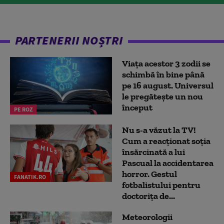
PARTENERII NOȘTRI
Viața acestor 3 zodii se
schimbă în bine până
pe 16 august. Universul
le pregătește un nou
început
PE ROZ
Nu s-a văzut la TV!
Cum a reacţionat soţia
însărcinată a lui
Pascual la accidentarea
horror. Gestul
FANATIK.RO
fotbalistului pentru
doctoriţa de...
Meteorologii