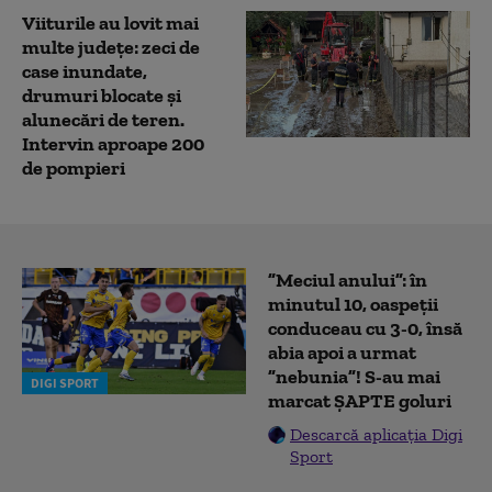
Viiturile au lovit mai
multe județe: zeci de
case inundate,
drumuri blocate și
alunecări de teren.
Intervin aproape 200
de pompieri
”Meciul anului”: în
minutul 10, oaspeții
conduceau cu 3-0, însă
abia apoi a urmat
”nebunia”! S-au mai
DIGI SPORT
marcat ȘAPTE goluri
Descarcă aplicația Digi
Sport