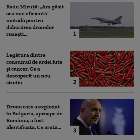
Radu Miruță: „Am găsit
cea mai eficientă
metodă pentru
doborârea dronelor
1
rusești...
Legătura dintre
consumul de ardei iute
și cancer. Ce a
descoperit un nou
2
studiu
Drona care a explodat
în Bulgaria, aproape de
România, a fost
identificată. Ce arată...
3