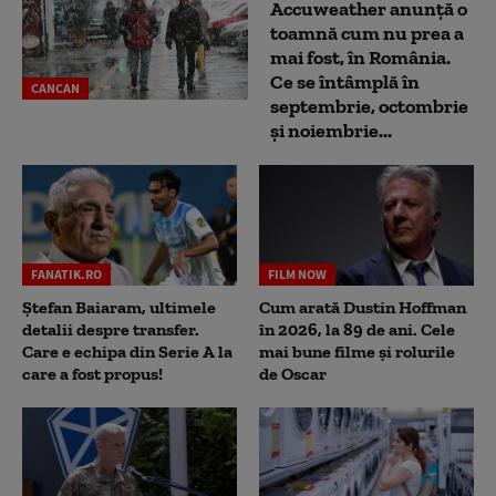
Accuweather anunță o
toamnă cum nu prea a
mai fost, în România.
Ce se întâmplă în
CANCAN
septembrie, octombrie
și noiembrie...
FANATIK.RO
FILM NOW
Ștefan Baiaram, ultimele
Cum arată Dustin Hoffman
detalii despre transfer.
în 2026, la 89 de ani. Cele
Care e echipa din Serie A la
mai bune filme și rolurile
care a fost propus!
de Oscar