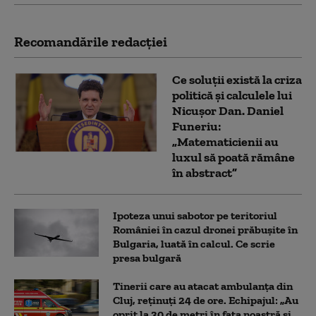
Recomandările redacţiei
Ce soluții există la criza
politică și calculele lui
Nicușor Dan. Daniel
Funeriu:
„Matematicienii au
luxul să poată rămâne
în abstract”
Ipoteza unui sabotor pe teritoriul
României în cazul dronei prăbușite în
Bulgaria, luată în calcul. Ce scrie
presa bulgară
Tinerii care au atacat ambulanța din
Cluj, reținuți 24 de ore. Echipajul: „Au
oprit la 30 de metri în fața noastră și