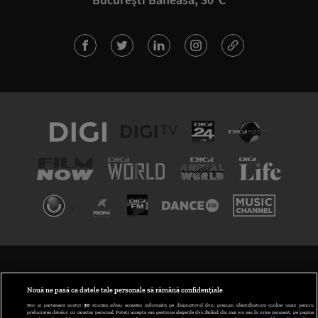
TERMENI ȘI CONDIȚII
POLITICA DE CONFIDENȚIALITATE
Nouă ne pasă ca datele tale personale să rămână confidențiale
Noi și partenerii noștri
30
stocăm și/sau accesăm informații pe dispozitivul dvs., precum identificatorii cookie unici pentru
prelucrarea datelor cu caracter personal. Puteți accepta sau gestiona alegerile dvs. făcând clic mai jos sau în orice moment, pe pagina
ABONARE DIGI TV