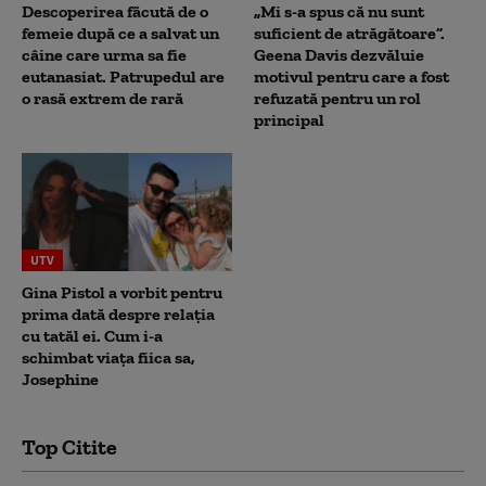
Descoperirea făcută de o
„Mi s-a spus că nu sunt
femeie după ce a salvat un
suficient de atrăgătoare”.
câine care urma sa fie
Geena Davis dezvăluie
eutanasiat. Patrupedul are
motivul pentru care a fost
o rasă extrem de rară
refuzată pentru un rol
principal
UTV
Gina Pistol a vorbit pentru
prima dată despre relația
cu tatăl ei. Cum i-a
schimbat viața fiica sa,
Josephine
Top Citite