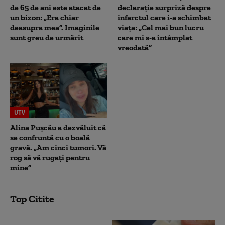
de 65 de ani este atacat de
declarație surpriză despre
un bizon: „Era chiar
infarctul care i-a schimbat
deasupra mea”. Imaginile
viața: „Cel mai bun lucru
sunt greu de urmărit
care mi s-a întâmplat
vreodată”
UTV
Alina Pușcău a dezvăluit că
se confruntă cu o boală
gravă. „Am cinci tumori. Vă
rog să vă rugați pentru
mine”
Top Citite