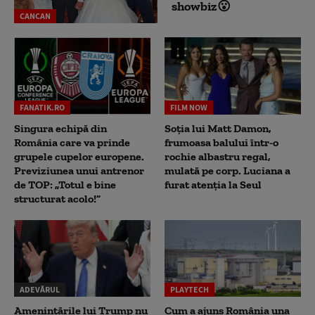
showbiz😮
CANCAN
FANATIK.RO
FILM NOW
Singura echipă din
Soția lui Matt Damon,
România care va prinde
frumoasa balului într-o
grupele cupelor europene.
rochie albastru regal,
Previziunea unui antrenor
mulată pe corp. Luciana a
de TOP: „Totul e bine
furat atenția la Seul
structurat acolo!”
ADEVĂRUL
PLAYTECH
Amenințările lui Trump nu
Cum a ajuns România una