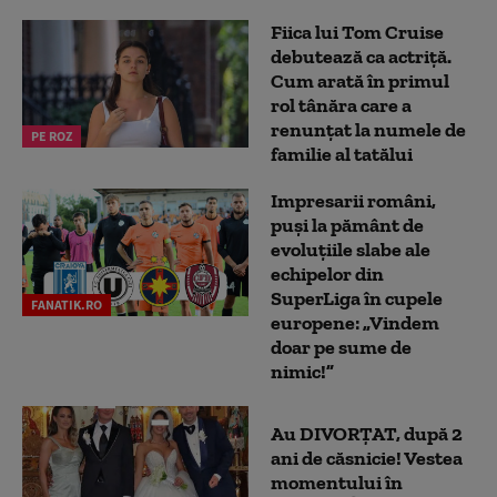
Fiica lui Tom Cruise
debutează ca actriță.
Cum arată în primul
rol tânăra care a
renunțat la numele de
PE ROZ
familie al tatălui
Impresarii români,
puși la pământ de
evoluțiile slabe ale
echipelor din
SuperLiga în cupele
FANATIK.RO
europene: „Vindem
doar pe sume de
nimic!”
Au DIVORȚAT, după 2
ani de căsnicie! Vestea
momentului în