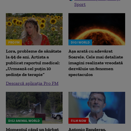
Sport
PRO FM
DIGI WORLD
Lora, probleme de sănătate
Așa arată cu adevărat
la 44 de ani. Artista a
Soarele. Cele mai detaliate
publicat raportul medical:
imagini realizate vreodată
„Urmează cel puțin 10
dezvăluie un fenomen
ședințe de terapie”
spectaculos
Descarcă aplicația Pro FM
DIGI ANIMAL WORLD
FILM NOW
Momentul când un bărbat
Antonio Banderas,