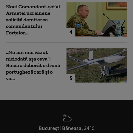
Noul Comandant-șef al
Armatei ucrainene
solicită demiterea
comandantului
4
Forțelor...
„Nu am mai văzut
niciodată așa ceva”:
Rusia a doborât o dronă
portugheză rară și o
5
va...
București Băneasa, 34°C