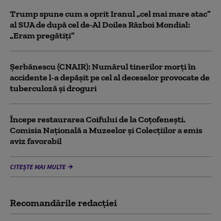
Trump spune cum a oprit Iranul „cel mai mare atac”
al SUA de după cel de-Al Doilea Război Mondial:
„Eram pregătiți”
Şerbănescu (CNAIR): Numărul tinerilor morţi în
accidente l-a depăşit pe cel al deceselor provocate de
tuberculoză şi droguri
Începe restaurarea Coifului de la Coțofenești.
Comisia Naţională a Muzeelor şi Colecţiilor a emis
aviz favorabil
CITEȘTE MAI MULTE
Recomandările redacţiei