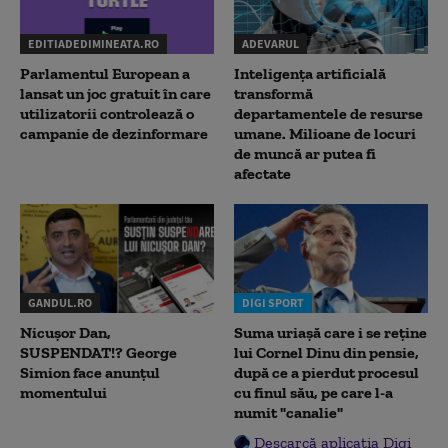
EDITIADEDIMINEATA.RO
ADEVARUL
Parlamentul European a
Inteligența artificială
lansat un joc gratuit în care
transformă
utilizatorii controlează o
departamentele de resurse
campanie de dezinformare
umane. Milioane de locuri
de muncă ar putea fi
afectate
GANDUL.RO
DIGI SPORT
Nicușor Dan,
Suma uriașă care i se reține
SUSPENDAT!? George
lui Cornel Dinu din pensie,
Simion face anunțul
după ce a pierdut procesul
momentului
cu finul său, pe care l-a
numit "canalie"
Descarcă aplicația Digi