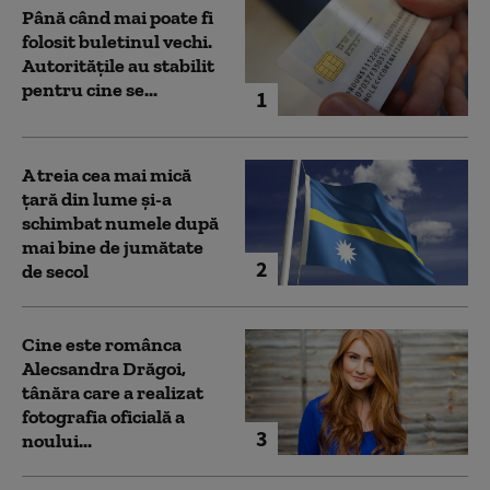
Până când mai poate fi
folosit buletinul vechi.
Autoritățile au stabilit
pentru cine se...
1
A treia cea mai mică
țară din lume și-a
schimbat numele după
mai bine de jumătate
2
de secol
Cine este românca
Alecsandra Drăgoi,
tânăra care a realizat
fotografia oficială a
3
noului...