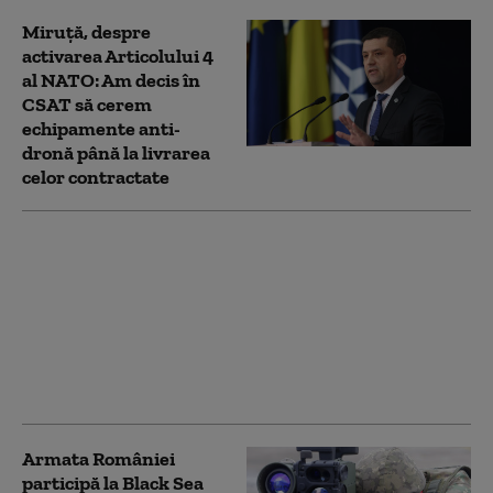
Miruță, despre
activarea Articolului 4
al NATO: Am decis în
CSAT să cerem
echipamente anti-
dronă până la livrarea
celor contractate
SUA vor retrage mai
multe trupe din
Europa, spune
comandantul suprem
al NATO. Procesul se va
întinde pe mai mulți
ani
Armata României
participă la Black Sea