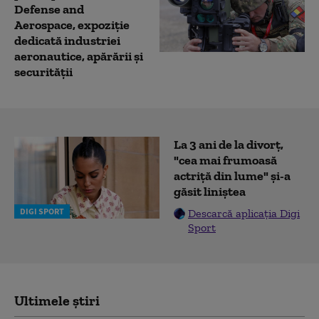
Defense and
Aerospace, expoziție
dedicată industriei
aeronautice, apărării și
securităţii
La 3 ani de la divorț,
"cea mai frumoasă
actriță din lume" și-a
găsit liniștea
DIGI SPORT
Descarcă aplicația Digi
Sport
Ultimele știri