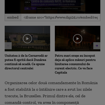
0
embed
seconds
of
1
minute,
15
seconds
Unitatea 2 de la Cernavodă ar
Patru mari orașe au început
putea fi oprită dacă Dunărea
deja să aplice măsuri pentru
continuă să scadă. Ce spune
limitarea consumului de
directorul centralei
curent electric. Ce va face
Capitala
Organizarea celor două comandamente în România
a fost stabilită la o întâlnire care a avut loc zilele
trecute, la Bruxelles. Primul dintre ele, cel de
comandă-control, va avea în componenţă