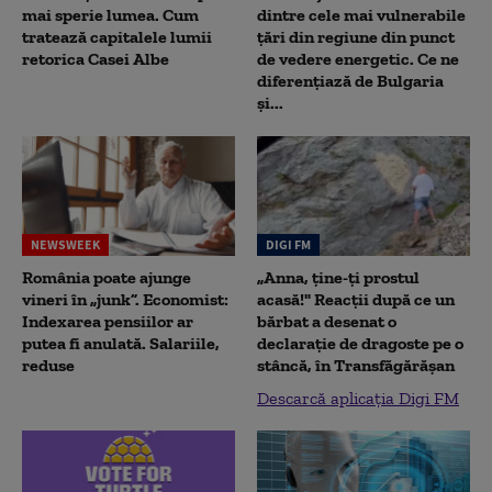
mai sperie lumea. Cum
dintre cele mai vulnerabile
tratează capitalele lumii
țări din regiune din punct
retorica Casei Albe
de vedere energetic. Ce ne
diferențiază de Bulgaria
și...
NEWSWEEK
DIGI FM
România poate ajunge
„Anna, ţine-ţi prostul
vineri în „junk”. Economist:
acasă!" Reacţii după ce un
Indexarea pensiilor ar
bărbat a desenat o
putea fi anulată. Salariile,
declaraţie de dragoste pe o
reduse
stâncă, în Transfăgărăşan
Descarcă aplicația Digi FM