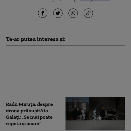
Te-ar putea interesa și:
Trump reaprinde
temerile privind
viitorul NATO. Istoria
explică de ce alianța
rezistă de opt decenii
Radu Miruță, despre
drona prăbușită la
Galați: „Se mai poate
repeta și acum”