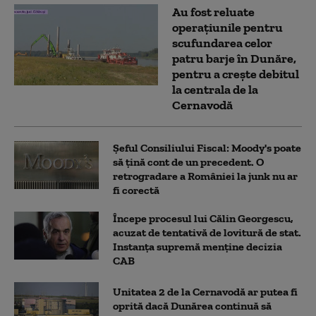
Au fost reluate
operațiunile pentru
scufundarea celor
patru barje în Dunăre,
pentru a crește debitul
la centrala de la
Cernavodă
Șeful Consiliului Fiscal: Moody's poate
să țină cont de un precedent. O
retrogradare a României la junk nu ar
fi corectă
Începe procesul lui Călin Georgescu,
acuzat de tentativă de lovitură de stat.
Instanța supremă menține decizia
CAB
Unitatea 2 de la Cernavodă ar putea fi
oprită dacă Dunărea continuă să