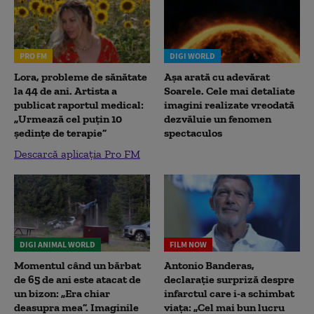
PRO FM
DIGI WORLD
Lora, probleme de sănătate
Așa arată cu adevărat
la 44 de ani. Artista a
Soarele. Cele mai detaliate
publicat raportul medical:
imagini realizate vreodată
„Urmează cel puțin 10
dezvăluie un fenomen
ședințe de terapie”
spectaculos
Descarcă aplicația Pro FM
DIGI ANIMAL WORLD
FILM NOW
Momentul când un bărbat
Antonio Banderas,
de 65 de ani este atacat de
declarație surpriză despre
un bizon: „Era chiar
infarctul care i-a schimbat
deasupra mea”. Imaginile
viața: „Cel mai bun lucru