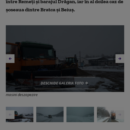
între Remeți și barajul Drăgan, iar în al doilea caz de
șoseaua dintre Bratca și Beiuș.
DESCHIDE GALERIA FOTO
masini deszapezire
,