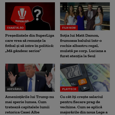
FANATIK.RO
FILM NOW
Președintele din SuperLiga
Soția lui Matt Damon,
care vrea să renunțe la
frumoasa balului într-o
fotbal și să intre în politică:
rochie albastru regal,
„Mă gândesc serios”
mulată pe corp. Luciana a
furat atenția la Seul
ADEVĂRUL
PLAYTECH
Amenințările lui Trump nu
Cu cât îți crește salariul
mai sperie lumea. Cum
pentru fiecare prag de
tratează capitalele lumii
vechime. Cum se aplică
retorica Casei Albe
majorările din noua Lege a