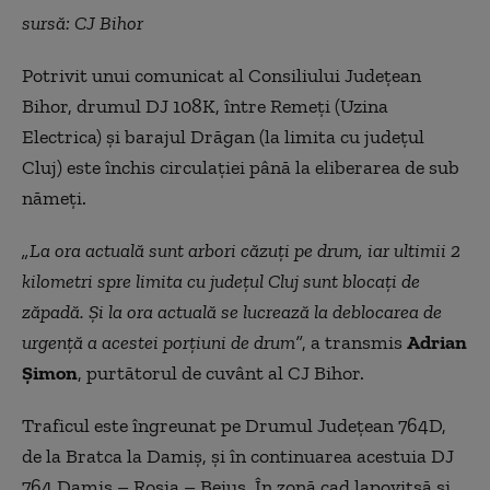
sursă: CJ Bihor
Potrivit unui comunicat al Consiliului Județean
Bihor, drumul DJ 108K, între Remeți (Uzina
Electrica) și barajul Drăgan (la limita cu județul
Cluj) este închis circulației până la eliberarea de sub
nămeți.
„La ora actuală sunt arbori căzuți pe drum, iar ultimii 2
kilometri spre limita cu județul Cluj sunt blocați de
zăpadă. Și la ora actuală se lucrează la deblocarea de
urgență a acestei porțiuni de drum”
, a transmis
Adrian
Șimon
, purtătorul de cuvânt al CJ Bihor.
Traficul este îngreunat pe Drumul Județean 764D,
de la Bratca la Damiș, și în continuarea acestuia DJ
764 Damiș – Roșia – Beiuș. În zonă cad lapovițșă și