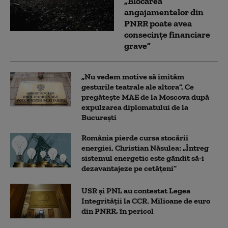
„Blocarea
angajamentelor din
PNRR poate avea
consecințe financiare
grave”
„Nu vedem motive să imităm
gesturile teatrale ale altora”. Ce
pregătește MAE de la Moscova după
expulzarea diplomatului de la
București
România pierde cursa stocării
energiei. Christian Năsulea: „Întreg
sistemul energetic este gândit să-i
dezavantajeze pe cetățeni”
USR și PNL au contestat Legea
Integrității la CCR. Milioane de euro
din PNRR, în pericol