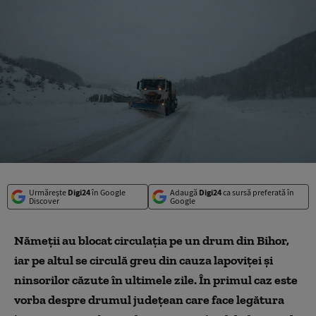
Urmărește
Digi24
în Google
Adaugă
Digi24
ca sursă preferată în
Discover
Google
Nămeții au blocat circulația pe un drum din Bihor,
iar pe altul se circulă greu din cauza lapoviței și
ninsorilor căzute în ultimele zile. În primul caz este
vorba despre drumul județean care face legătura