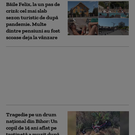
Băile Felix, la un pas de
criză: cel mai slab
sezon turistic de după
pandemie. Multe
dintre pensiuni au fost
scoase deja la vânzare
„Opriți-vă! Distrugeți
sistemul de sănătate”.
Rogobete cere
explicații după ce
Bihorul a primit mai
multe posturi decât
județe mai mari
Tragedie pe un drum
național din Bihor: Un
copil de 14 ani aflat pe
trotinetă a murit după