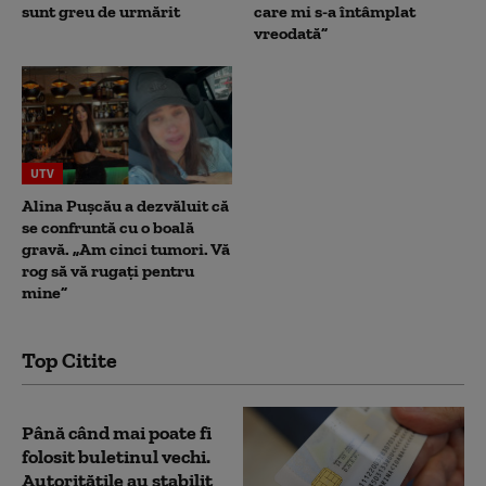
sunt greu de urmărit
care mi s-a întâmplat
vreodată”
UTV
Alina Pușcău a dezvăluit că
se confruntă cu o boală
gravă. „Am cinci tumori. Vă
rog să vă rugați pentru
mine”
Top Citite
Până când mai poate fi
folosit buletinul vechi.
Autoritățile au stabilit