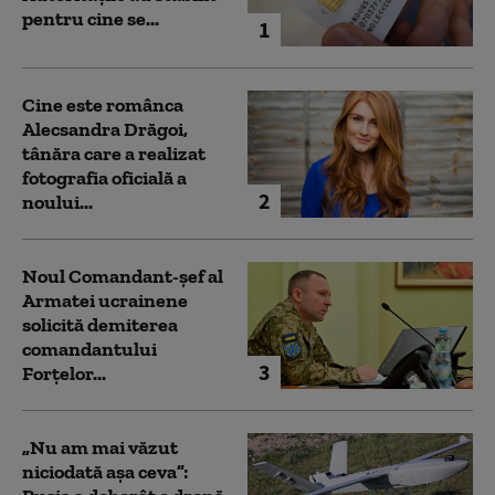
pentru cine se...
1
Cine este românca
Alecsandra Drăgoi,
tânăra care a realizat
fotografia oficială a
2
noului...
Noul Comandant-șef al
Armatei ucrainene
solicită demiterea
comandantului
3
Forțelor...
„Nu am mai văzut
niciodată așa ceva”: