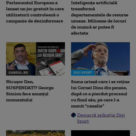
Parlamentul European a
Inteligența artificială
lansat un joc gratuit în care
transformă
utilizatorii controlează o
departamentele de resurse
campanie de dezinformare
umane. Milioane de locuri
de muncă ar putea fi
afectate
GANDUL.RO
DIGI SPORT
Nicușor Dan,
Suma uriașă care i se reține
SUSPENDAT!? George
lui Cornel Dinu din pensie,
Simion face anunțul
după ce a pierdut procesul
momentului
cu finul său, pe care l-a
numit "canalie"
Descarcă aplicația Digi
Sport