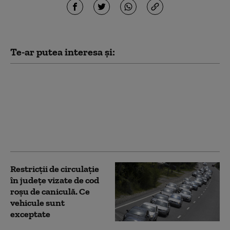
Te-ar putea interesa și:
Prima ninsoare din
ultimii 15 ani într-o
capitală, în august:
„Incredibil! Ce mod
grozav de a schimba
cursul unei zile”
Restricţii de circulaţie
în județe vizate de cod
roşu de caniculă. Ce
vehicule sunt
exceptate