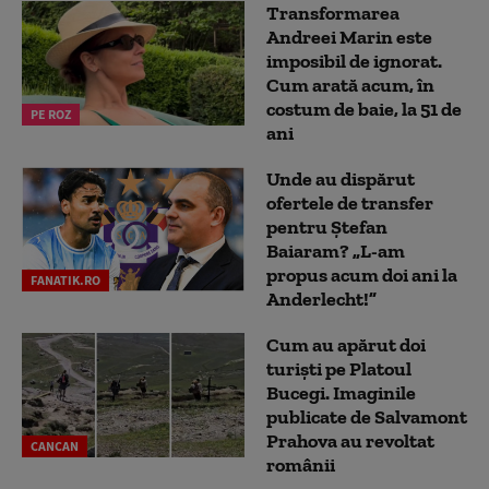
Transformarea
Andreei Marin este
imposibil de ignorat.
Cum arată acum, în
costum de baie, la 51 de
PE ROZ
ani
Unde au dispărut
ofertele de transfer
pentru Ștefan
Baiaram? „L-am
propus acum doi ani la
FANATIK.RO
Anderlecht!”
Cum au apărut doi
turiști pe Platoul
Bucegi. Imaginile
publicate de Salvamont
Prahova au revoltat
CANCAN
românii