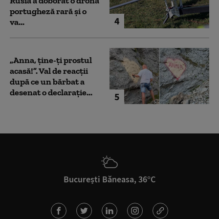
Rusia a doborât o dronă
portugheză rară și o
4
va...
„Anna, ţine-ţi prostul
acasă!”. Val de reacții
după ce un bărbat a
desenat o declarație...
5
București Băneasa, 36°C