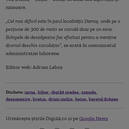
ninsoare.
„Cel mai dificil este în jurul localității Damiș, unde pe o
porțiune de 300 de metri se circulă doar pe un sens.
Echipele de deszăpezire fac eforturi pentru a menține
drumul deschis circulației”
, se arată în comunicatul
administrației bihorene.
Editor web: Adrian Laboș
Etichete:
iarna
bihor
digi24 oradea
zapada
deszapezire
bratca
drum inchis
beius
barajul drăgan
Urmărește știrile Digi24.ro și pe
Google News