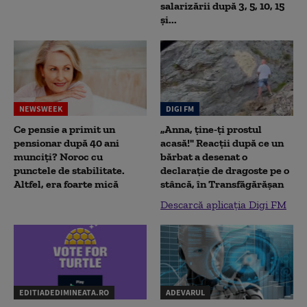
salarizării după 3, 5, 10, 15
și...
NEWSWEEK
DIGI FM
Ce pensie a primit un
„Anna, ţine-ţi prostul
pensionar după 40 ani
acasă!" Reacţii după ce un
munciți? Noroc cu
bărbat a desenat o
punctele de stabilitate.
declaraţie de dragoste pe o
Altfel, era foarte mică
stâncă, în Transfăgărăşan
Descarcă aplicația Digi FM
EDITIADEDIMINEATA.RO
ADEVARUL