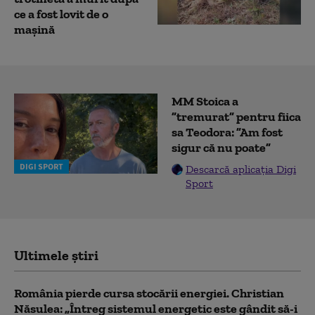
ce a fost lovit de o
mașină
MM Stoica a
”tremurat” pentru fiica
sa Teodora: ”Am fost
sigur că nu poate”
DIGI SPORT
Descarcă aplicația Digi
Sport
Ultimele știri
România pierde cursa stocării energiei. Christian
Năsulea: „Întreg sistemul energetic este gândit să-i