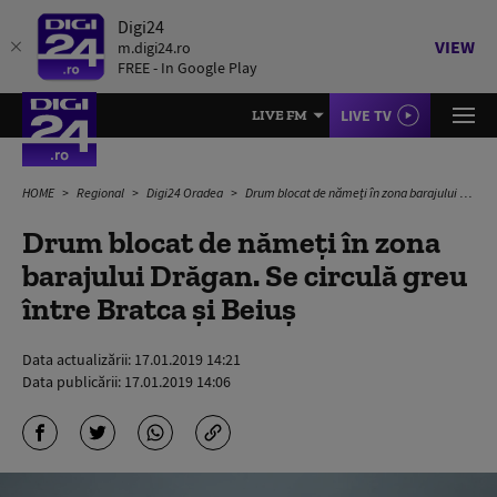
Digi24
VIEW
m.digi24.ro
FREE - In Google Play
LIVE TV
LIVE FM
HOME
Regional
Digi24 Oradea
Drum blocat de nămeți în zona barajului Drăgan. Se circulă greu între Bratca și Beiuș
Drum blocat de nămeți în zona
barajului Drăgan. Se circulă greu
între Bratca și Beiuș
Data actualizării:
17.01.2019 14:21
Data publicării:
17.01.2019 14:06