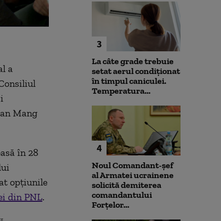
3
La câte grade trebuie
al a
setat aerul condiționat
în timpul caniculei.
Consiliul
Temperatura...
i
Ioan Mang
4
easă în 28
Noul Comandant-șef
lui
al Armatei ucrainene
at opțiunile
solicită demiterea
comandantului
ei din PNL
.
Forțelor...