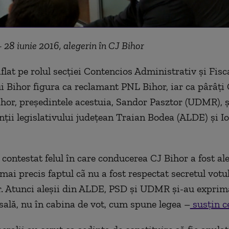
- 28 iunie 2016, alegerin în CJ Bihor
flat pe rolul secției Contencios Administrativ şi Fisc
i Bihor figura ca reclamant PNL Bihor, iar ca pârâți 
hor, președintele acestuia, Sandor Pasztor (UDMR), ș
nții legislativului județean Traian Bodea (ALDE) și 
 contestat felul în care conducerea CJ Bihor a fost al
mai precis faptul cã nu a fost respectat secretul votu
or. Atunci aleșii din ALDE, PSD și UDMR și-au exprim
 sală, nu în cabina de vot, cum spune legea –
susțin c