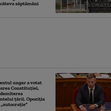
 câteva săptămâni
l noii legi a
rii: Cât vor câștiga
ntele, premierul și
ntarii după majorările
te
ntul ungar a votat
area Constituției,
 demiterea
ntelui țării. Opoziția
 „autocrație”