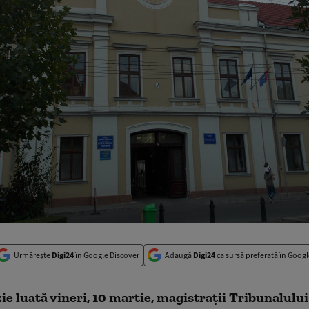
Urmărește
Digi24
în Google Discover
Adaugă
Digi24
ca sursă preferată în Googl
zie luată vineri, 10 martie, magistrații Tribunalulu