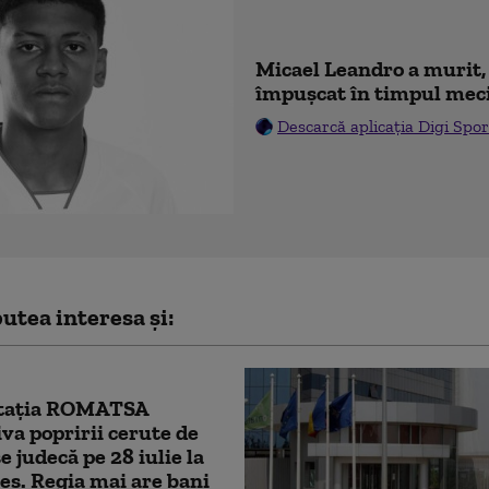
Micael Leandro a murit, 
împușcat în timpul mec
Descarcă aplicația Digi Spor
utea interesa și:
tația ROMATSA
va popririi cerute de
e judecă pe 28 iulie la
es. Regia mai are bani