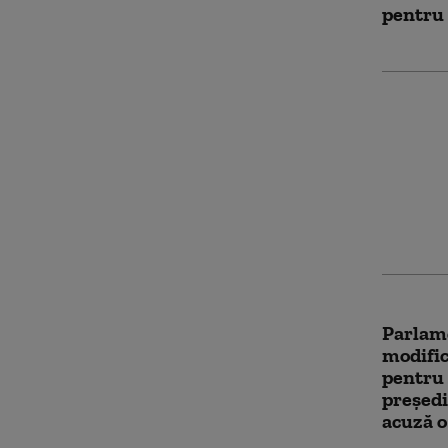
pentru
Proiectu
salariză
președi
parlame
etapiza
Parlame
modific
pentru
președi
acuză o