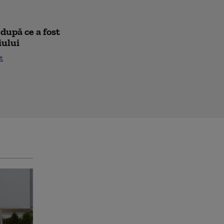
după ce a fost
iului
t