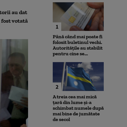
torii au dat
 fost votată
1
Până când mai poate fi
folosit buletinul vechi.
Autoritățile au stabilit
pentru cine se...
2
A treia cea mai mică
țară din lume și-a
schimbat numele după
mai bine de jumătate
de secol