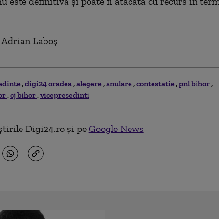
u este definitivă şi poate fi atacată cu recurs în ter
: Adrian Laboş
edinte
digi24 oradea
alegere
anulare
contestatie
pnl bihor
hor
cj bihor
vicepresedinti
tirile Digi24.ro și pe
Google News