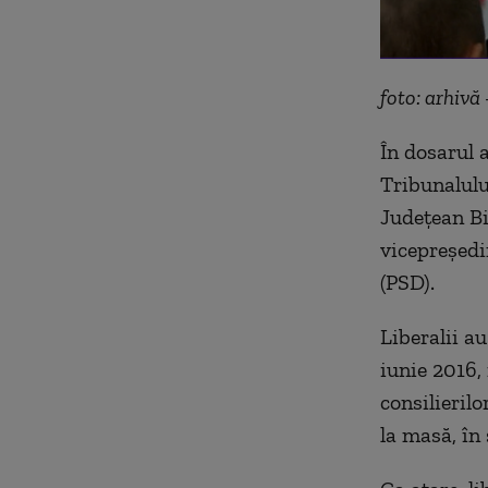
foto: arhivă 
În dosarul a
Tribunalulu
Județean Bi
vicepreședi
(PSD).
Liberalii au
iunie 2016, 
consilieril
la masă, în