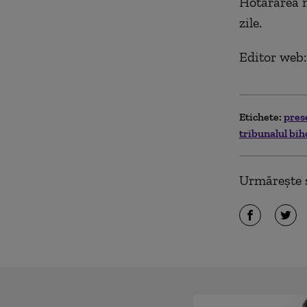
Hotărârea n
zile.
Editor web
Etichete:
pres
tribunalul bi
Urmărește ș