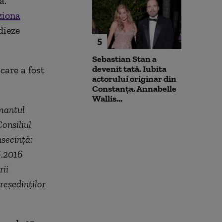
ă.
ziona
dieze
5
Sebastian Stan a
devenit tată. Iubita
care a fost
actorului originar din
Constanța, Annabelle
Wallis...
mantul
Consiliul
nsecinţă:
6.2016
rii
reşedinţilor