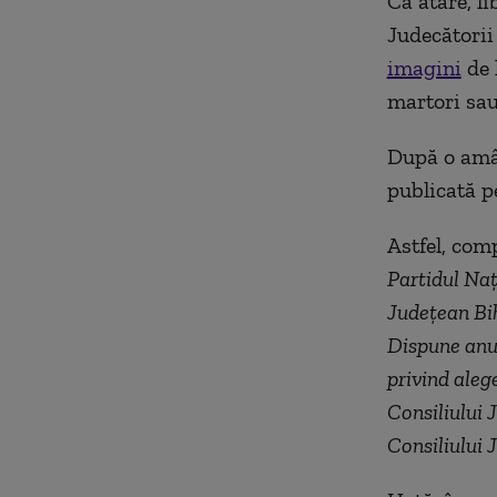
Ca atare, li
Judecătorii
imagini
de 
martori sau
După o amân
publicată pe
Astfel, com
Partidul Naţi
Judeţean Bih
Dispune anul
privind aleg
Consiliului 
Consiliului 