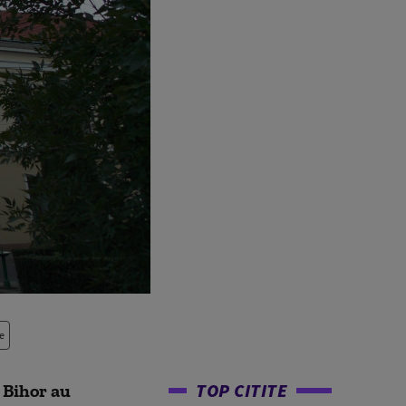
e
TOP CITITE
i Bihor au