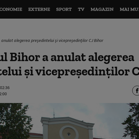
CONOMIE
EXTERNE
SPORT
TV
MAGAZIN
MAI MU
 anulat alegerea președintelui și vicepreședinților CJ Bihor
l Bihor a anulat alegerea
elui și vicepreședinților 
 02:36
2:00