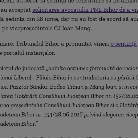
beralii au cerut ca ședința de constituire să fie anulat
 au acceptat
solicitarea avocatului PNL Bihor de a vi
la ședința din 28 iunie, dar nu au fost de acord să au
 pe vicepreședintele CJ Ioan Mang.
are, Tribunalul Bihor a pronunțat vineri
o sentință
 portalul instanțelor.
pletul de judecată
„admite acţiunea formulată de recla
onal Liberal - Filiala Bihor în contradictoriu cu pârâţii 
or, Pasztor Sandor, Bodea Traian şi Mang loan, şi în co
area Hotărârii Consiliului Judeţean Bihor nr. 152/28.0
erea preşedintelui Consiliului Judeţean Bihor si a Hotărâ
Judeţean Bihor nr. 153/28.06.2016 privind alegerea vicep
Judeţean Bihor.”