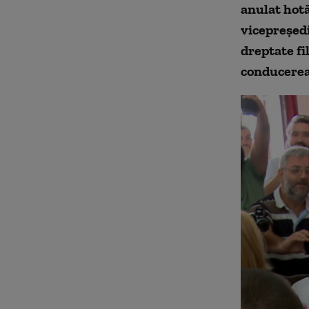
anulat hotă
vicepreședi
dreptate fil
conducerea