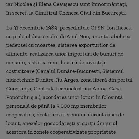
iar Nicolae şi Elena Ceauşescu sunt înmormântaţi,
în secret, la Cimitirul Ghencea Civil din Bucureşti.
La 31 decembrie 1989, preşedintele CFSN, Ion Iliescu,
cu prilejul discursului de Anul Nou, anunţă: abolirea
pedepsei cu moartea, sistarea exporturilor de
alimente, realizarea unor importuri de bunuri de
consum, sistarea unor lucrări de investiţii
costisitoare (Canalul Dunăre-Bucureşti, Sistemul
hidrotehnic Dunăre-Jiu-Argeş, zona liberă din portul
Constanţa, Centrala termoelectrică Anina, Casa
Poporului ş.a.); acordarea unor loturi în folosinţă
personală de până la 5.000 mp membrilor
cooperatori; declararea terenului aferent casei de
locuit, anexelor gospodăreşti şi curţii din jurul
acestora în zonele cooperativizate proprietate