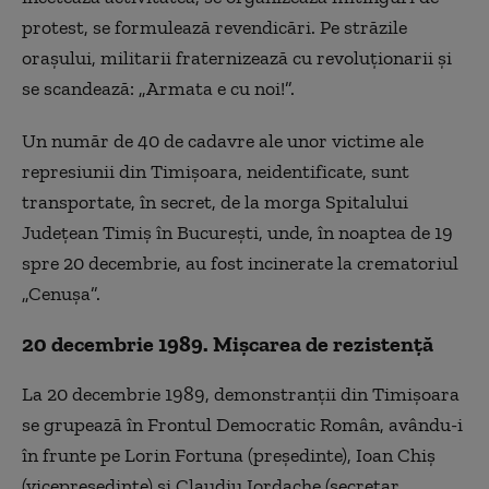
protest, se formulează revendicări. Pe străzile
oraşului, militarii fraternizează cu revoluţionarii şi
se scandează: „Armata e cu noi!”.
Un număr de 40 de cadavre ale unor victime ale
represiunii din Timişoara, neidentificate, sunt
transportate, în secret, de la morga Spitalului
Judeţean Timiş în Bucureşti, unde, în noaptea de 19
spre 20 decembrie, au fost incinerate la crematoriul
„Cenuşa”.
20 decembrie 1989. Mişcarea de rezistenţă
La 20 decembrie 1989, demonstranţii din Timişoara
se grupează în Frontul Democratic Român, avându-i
în frunte pe Lorin Fortuna (preşedinte), Ioan Chiş
(vicepreşedinte) şi Claudiu Iordache (secretar