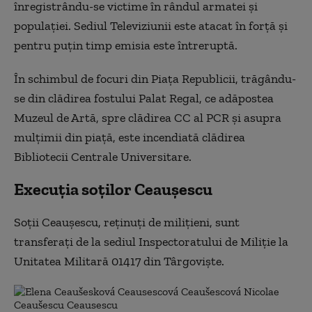
înregistrându-se victime în rândul armatei şi
populaţiei. Sediul Televiziunii este atacat în forţă şi
pentru puţin timp emisia este întreruptă.
În schimbul de focuri din Piaţa Republicii, trăgându-
se din clădirea fostului Palat Regal, ce adăpostea
Muzeul de Artă, spre clădirea CC al PCR şi asupra
mulţimii din piaţă, este incendiată clădirea
Bibliotecii Centrale Universitare.
Execuția soților Ceaușescu
Soţii Ceauşescu, reţinuţi de miliţieni, sunt
transferaţi de la sediul Inspectoratului de Miliţie la
Unitatea Militară 01417 din Târgovişte.