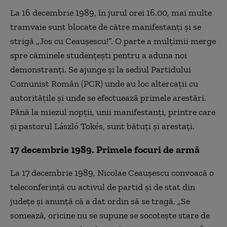
La 16 decembrie 1989, în jurul orei 16.00, mai multe
tramvaie sunt blocate de către manifestanţi şi se
strigă „Jos cu Ceauşescu!”. O parte a mulţimii merge
spre căminele studenţeşti pentru a aduna noi
demonstranţi. Se ajunge şi la sediul Partidului
Comunist Român (PCR) unde au loc altercaţii cu
autorităţile şi unde se efectuează primele arestări.
Până la miezul nopţii, unii manifestanţi, printre care
şi pastorul László Tokés, sunt bătuţi şi arestaţi.
17 decembrie 1989. Primele focuri de armă
La 17 decembrie 1989, Nicolae Ceauşescu convoacă o
teleconferinţă cu activul de partid şi de stat din
judeţe şi anunţă că a dat ordin să se tragă. „Se
somează, oricine nu se supune se socoteşte stare de