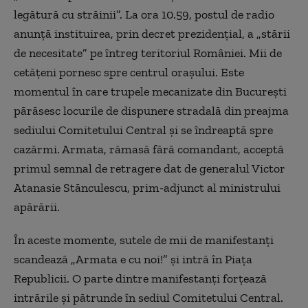
legătură cu străinii”. La ora 10.59, postul de radio
anunţă instituirea, prin decret prezidenţial, a „stării
de necesitate” pe întreg teritoriul României. Mii de
cetăţeni pornesc spre centrul oraşului. Este
momentul în care trupele mecanizate din Bucureşti
părăsesc locurile de dispunere stradală din preajma
sediului Comitetului Central şi se îndreaptă spre
cazărmi. Armata, rămasă fără comandant, acceptă
primul semnal de retragere dat de generalul Victor
Atanasie Stănculescu, prim-adjunct al ministrului
apărării.
În aceste momente, sutele de mii de manifestanţi
scandează „Armata e cu noi!” şi intră în Piaţa
Republicii. O parte dintre manifestanţi forţează
intrările şi pătrunde în sediul Comitetului Central.