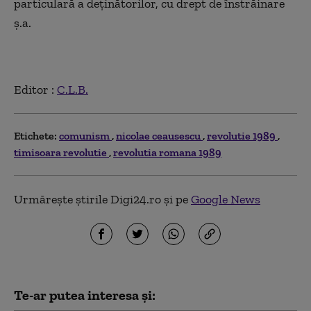
particulară a deţinătorilor, cu drept de înstrăinare
ş.a.
Editor :
C.L.B.
Etichete:
comunism
nicolae ceausescu
revolutie 1989
timisoara revolutie
revolutia romana 1989
Urmărește știrile Digi24.ro și pe
Google News
Te-ar putea interesa și: