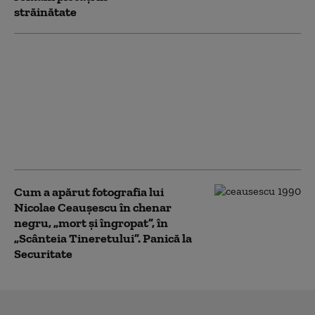
străinătate
Accidentul secret al
Elenei Ceaușescu:
Soția dictatorului a
suferit un traumatism
cranian sever. Ce a
făcut Securitatea
(CNSAS)
Cum a apărut fotografia lui
Nicolae Ceauşescu în chenar
negru, „mort şi îngropat”, în
„Scânteia Tineretului”. Panică la
Securitate