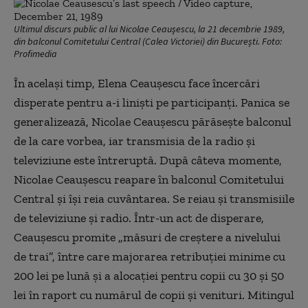
Ultimul discurs public al lui Nicolae Ceaușescu, la 21 decembrie 1989,
din balconul Comitetului Central (Calea Victoriei) din București. Foto:
Profimedia
În acelaşi timp, Elena Ceauşescu face încercări
disperate pentru a-i linişti pe participanţi. Panica se
generalizează, Nicolae Ceauşescu părăseşte balconul
de la care vorbea, iar transmisia de la radio şi
televiziune este întreruptă. După câteva momente,
Nicolae Ceauşescu reapare în balconul Comitetului
Central şi îşi reia cuvântarea. Se reiau şi transmisiile
de televiziune şi radio. Într-un act de disperare,
Ceauşescu promite „măsuri de creştere a nivelului
de trai”, între care majorarea retribuţiei minime cu
200 lei pe lună şi a alocaţiei pentru copii cu 30 şi 50
lei în raport cu numărul de copii şi venituri. Mitingul