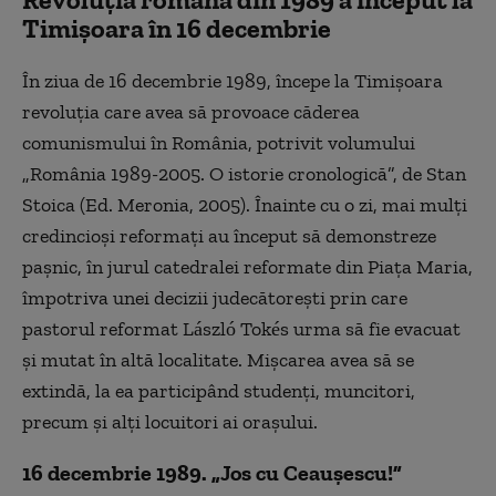
Timișoara în 16 decembrie
În ziua de 16 decembrie 1989, începe la Timişoara
revoluţia care avea să provoace căderea
comunismului în România, potrivit volumului
„România 1989-2005. O istorie cronologică”, de Stan
Stoica (Ed. Meronia, 2005). Înainte cu o zi, mai mulţi
credincioşi reformaţi au început să demonstreze
paşnic, în jurul catedralei reformate din Piaţa Maria,
împotriva unei decizii judecătoreşti prin care
pastorul reformat László Tokés urma să fie evacuat
şi mutat în altă localitate. Mişcarea avea să se
extindă, la ea participând studenţi, muncitori,
precum şi alţi locuitori ai oraşului.
16 decembrie 1989. „Jos cu Ceauşescu!”