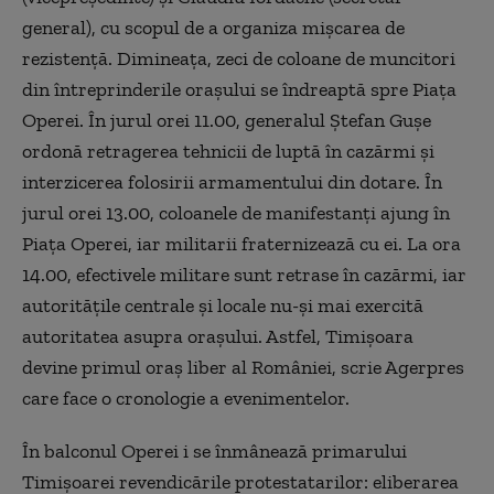
general), cu scopul de a organiza mişcarea de
rezistenţă. Dimineaţa, zeci de coloane de muncitori
din întreprinderile oraşului se îndreaptă spre Piaţa
Operei. În jurul orei 11.00, generalul Ştefan Guşe
ordonă retragerea tehnicii de luptă în cazărmi şi
interzicerea folosirii armamentului din dotare. În
jurul orei 13.00, coloanele de manifestanţi ajung în
Piaţa Operei, iar militarii fraternizează cu ei. La ora
14.00, efectivele militare sunt retrase în cazărmi, iar
autorităţile centrale şi locale nu-şi mai exercită
autoritatea asupra oraşului. Astfel, Timişoara
devine primul oraş liber al României, scrie Agerpres
care face o cronologie a evenimentelor.
În balconul Operei i se înmânează primarului
Timişoarei revendicările protestatarilor: eliberarea