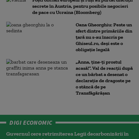
secrete în Austria, pentru posibile negocieri
de pace cu Ucraina (Bloomberg)
Oana Gheorghiu: Peste un
sfert dintre primăriile din
țară nu s-au înscris pe
Ghiseul.ro, deși este o
obligație legală
„Anna, ţine-ţi prostul
acasă!”. Val de reacții după
ce un bărbat a desenat o
declarație de dragoste pe
o stâncă de pe
Transfăgărășan
DIGI ECONOMIC
Guvernul cere retrimiterea Legii decarbonizării în