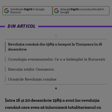
Urmărește
Digi24
în Google
Adaugă
Digi24
ca sursă preferată în
Discover
Google
DIN ARTICOL
Revoluția română din 1989 a început la Timișoara în 16
decembrie
Cronologia evenimentelor. Ce s-a întâmplat la București
Execuția soților Ceaușescu
Urmările Revoluției române
Între 16 și 20 decembrie 1989 a avut loc revoluţia
română care avea să înlocuiască totalitarismul cu