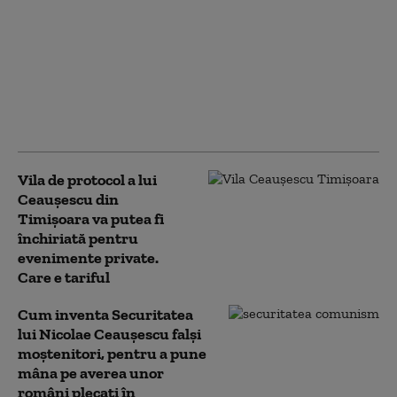
Povestea românului
care și-a pus Dacia pe
șine și a reușit să fugă
din țară, cu un an
înainte de căderea
comunismului
Vila de protocol a lui
Ceauşescu din
Timișoara va putea fi
închiriată pentru
evenimente private.
Care e tariful
Cum inventa Securitatea
lui Nicolae Ceaușescu falși
moștenitori, pentru a pune
mâna pe averea unor
români plecați în