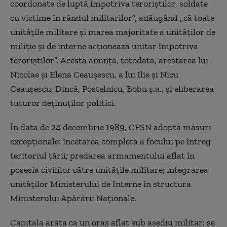
coordonate de luptă împotriva teroriştilor, soldate
cu victime în rândul militarilor”, adăugând „că toate
unităţile militare şi marea majoritate a unităţilor de
miliţie şi de interne acţionează unitar împotriva
teroriştilor”. Acesta anunţă, totodată, arestarea lui
Nicolae şi Elena Ceauşescu, a lui Ilie şi Nicu
Ceauşescu, Dincă, Postelnicu, Bobu ş.a., şi eliberarea
tuturor deţinuţilor politici.
În data de 24 decembrie 1989, CFSN adoptă măsuri
excepţionale: încetarea completă a focului pe întreg
teritoriul ţării; predarea armamentului aflat în
posesia civililor către unităţile militare; integrarea
unităţilor Ministerului de Interne în structura
Ministerului Apărării Naţionale.
Capitala arăta ca un oraş aflat sub asediu militar: se