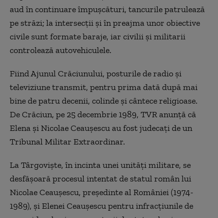
aud în continuare împuşcături, tancurile patrulează
pe străzi; la intersecţii şi în preajma unor obiective
civile sunt formate baraje, iar civilii şi militarii
controlează autovehiculele.
Fiind Ajunul Crăciunului, posturile de radio şi
televiziune transmit, pentru prima dată după mai
bine de patru decenii, colinde şi cântece religioase.
De Crăciun, pe 25 decembrie 1989, TVR anunţă că
Elena şi Nicolae Ceauşescu au fost judecaţi de un
Tribunal Militar Extraordinar.
La Târgovişte, în incinta unei unităţi militare, se
desfăşoară procesul intentat de statul român lui
Nicolae Ceauşescu, preşedinte al României (1974-
1989), şi Elenei Ceauşescu pentru infracţiunile de