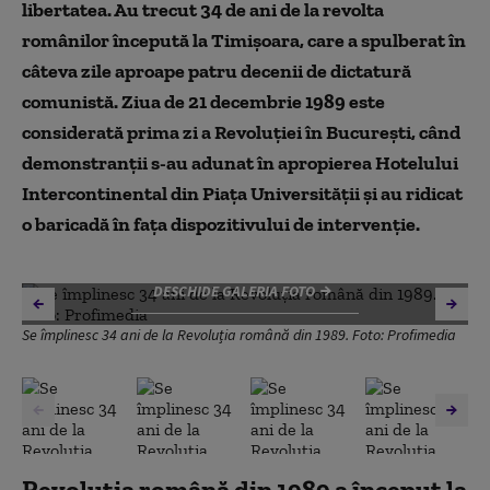
libertatea. Au trecut 34 de ani de la revolta
românilor începută la Timișoara, care a spulberat în
câteva zile aproape patru decenii de dictatură
comunistă. Ziua de 21 decembrie 1989 este
considerată prima zi a Revoluţiei în Bucureşti, când
demonstranţii s-au adunat în apropierea Hotelului
Intercontinental din Piaţa Universităţii şi au ridicat
o baricadă în faţa dispozitivului de intervenţie.
DESCHIDE GALERIA FOTO
Se împlinesc 34 ani de la Revoluția română din 1989. Foto: Profimedia
Revoluția română din 1989 a început la