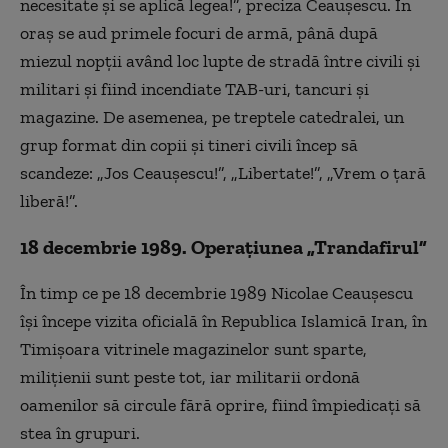
necesitate şi se aplică legea!”, preciza Ceauşescu. În
oraş se aud primele focuri de armă, până după
miezul nopţii având loc lupte de stradă între civili şi
militari şi fiind incendiate TAB-uri, tancuri şi
magazine. De asemenea, pe treptele catedralei, un
grup format din copii şi tineri civili încep să
scandeze: „Jos Ceauşescu!”, „Libertate!”, „Vrem o ţară
liberă!”.
18 decembrie 1989. Operaţiunea „Trandafirul”
În timp ce pe 18 decembrie 1989 Nicolae Ceauşescu
îşi începe vizita oficială în Republica Islamică Iran, în
Timişoara vitrinele magazinelor sunt sparte,
miliţienii sunt peste tot, iar militarii ordonă
oamenilor să circule fără oprire, fiind împiedicaţi să
stea în grupuri.