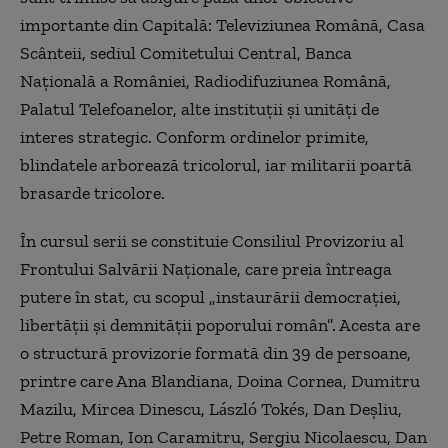
importante din Capitală: Televiziunea Română, Casa
Scânteii, sediul Comitetului Central, Banca
Naţională a României, Radiodifuziunea Română,
Palatul Telefoanelor, alte instituţii şi unităţi de
interes strategic. Conform ordinelor primite,
blindatele arborează tricolorul, iar militarii poartă
brasarde tricolore.
În cursul serii se constituie Consiliul Provizoriu al
Frontului Salvării Naţionale, care preia întreaga
putere în stat, cu scopul „instaurării democraţiei,
libertăţii şi demnităţii poporului român”. Acesta are
o structură provizorie formată din 39 de persoane,
printre care Ana Blandiana, Doina Cornea, Dumitru
Mazilu, Mircea Dinescu, László Tokés, Dan Deşliu,
Petre Roman, Ion Caramitru, Sergiu Nicolaescu, Dan