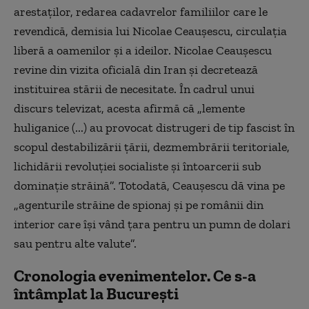
arestaţilor, redarea cadavrelor familiilor care le
revendică, demisia lui Nicolae Ceauşescu, circulaţia
liberă a oamenilor şi a ideilor. Nicolae Ceauşescu
revine din vizita oficială din Iran şi decretează
instituirea stării de necesitate. În cadrul unui
discurs televizat, acesta afirmă că „lemente
huliganice (...) au provocat distrugeri de tip fascist în
scopul destabilizării ţării, dezmembrării teritoriale,
lichidării revoluţiei socialiste şi întoarcerii sub
dominaţie străină”. Totodată, Ceauşescu dă vina pe
„agenturile străine de spionaj şi pe românii din
interior care îşi vând ţara pentru un pumn de dolari
sau pentru alte valute”.
Cronologia evenimentelor. Ce s-a
întâmplat la București