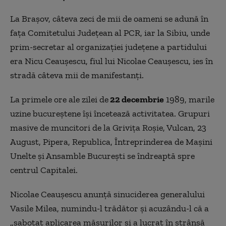
La Braşov, câteva zeci de mii de oameni se adună în
faţa Comitetului Judeţean al PCR, iar la Sibiu, unde
prim-secretar al organizaţiei judeţene a partidului
era Nicu Ceauşescu, fiul lui Nicolae Ceauşescu, ies în
stradă câteva mii de manifestanţi.
La primele ore ale zilei de
22 decembrie
1989, marile
uzine bucureştene îşi încetează activitatea. Grupuri
masive de muncitori de la Griviţa Roşie, Vulcan, 23
August, Pipera, Republica, Întreprinderea de Maşini
Unelte şi Ansamble Bucureşti se îndreaptă spre
centrul Capitalei.
Nicolae Ceauşescu anunţă sinuciderea generalului
Vasile Milea, numindu-l trădător şi acuzându-l că a
„sabotat aplicarea măsurilor şi a lucrat în strânsă