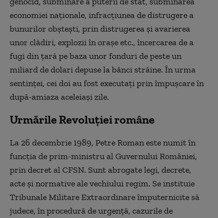
genocid, subminare a puterii de stat, subminarea
economiei naţionale, infracţiunea de distrugere a
bunurilor obşteşti, prin distrugerea şi avarierea
unor clădiri, explozii în oraşe etc., încercarea de a
fugi din ţară pe baza unor fonduri de peste un
miliard de dolari depuse la bănci străine. În urma
sentinţei, cei doi au fost executaţi prin împuşcare în
după-amiaza aceleiaşi zile.
Urmările Revoluției române
La 26 decembrie 1989, Petre Roman este numit în
funcţia de prim-ministru al Guvernului României,
prin decret al CFSN. Sunt abrogate legi, decrete,
acte şi normative ale vechiului regim. Se instituie
Tribunale Militare Extraordinare împuternicite să
judece, în procedură de urgenţă, cazurile de