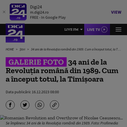
Digi24
VIEW
m.digi24.ro
FREE - In Google Play
LIVE TV
LIVE FM
HOME
Știri
34 ani de la Revoluția română din 1989. Cum a început totul, la Timișoara
GALERIE FOTO
34 ani de la
Revoluția română din 1989. Cum
a început totul, la Timișoara
Data publicării:
16.12.2023 08:00
Se împlinesc 34 ani de la Revoluția română din 1989. Foto: Profimedia