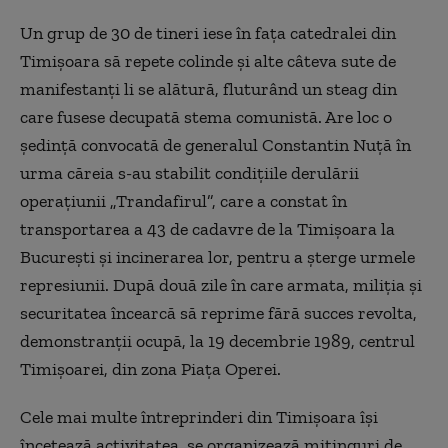
Un grup de 30 de tineri iese în faţa catedralei din
Timişoara să repete colinde şi alte câteva sute de
manifestanţi li se alătură, fluturând un steag din
care fusese decupată stema comunistă. Are loc o
şedinţă convocată de generalul Constantin Nuţă în
urma căreia s-au stabilit condiţiile derulării
operaţiunii „Trandafirul”, care a constat în
transportarea a 43 de cadavre de la Timişoara la
Bucureşti şi incinerarea lor, pentru a şterge urmele
represiunii. După două zile în care armata, miliţia şi
securitatea încearcă să reprime fără succes revolta,
demonstranţii ocupă, la 19 decembrie 1989, centrul
Timişoarei, din zona Piaţa Operei.
Cele mai multe întreprinderi din Timişoara îşi
încetează activitatea, se organizează mitinguri de