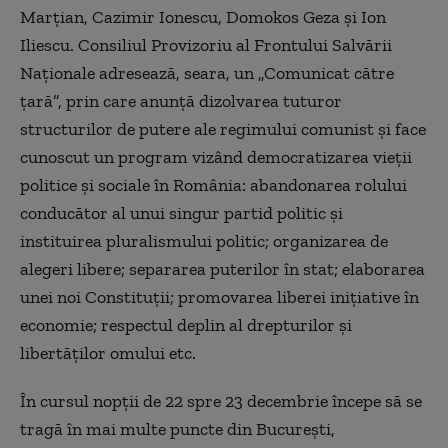
Marţian, Cazimir Ionescu, Domokos Geza şi Ion
Iliescu. Consiliul Provizoriu al Frontului Salvării
Naţionale adresează, seara, un „Comunicat către
ţară”, prin care anunţă dizolvarea tuturor
structurilor de putere ale regimului comunist şi face
cunoscut un program vizând democratizarea vieţii
politice şi sociale în România: abandonarea rolului
conducător al unui singur partid politic şi
instituirea pluralismului politic; organizarea de
alegeri libere; separarea puterilor în stat; elaborarea
unei noi Constituţii; promovarea liberei iniţiative în
economie; respectul deplin al drepturilor şi
libertăţilor omului etc.
În cursul nopţii de 22 spre 23 decembrie începe să se
tragă în mai multe puncte din Bucureşti,