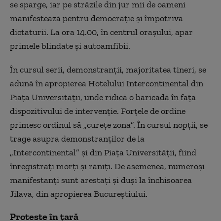
se sparge, iar pe străzile din jur mii de oameni
manifestează pentru democraţie şi împotriva
dictaturii. La ora 14.00, în centrul oraşului, apar
primele blindate şi autoamfibii.
În cursul serii, demonstranţii, majoritatea tineri, se
adună în apropierea Hotelului Intercontinental din
Piaţa Universităţii, unde ridică o baricadă în faţa
dispozitivului de intervenţie. Forţele de ordine
primesc ordinul să „cureţe zona”. În cursul nopţii, se
trage asupra demonstranţilor de la
„Intercontinental” şi din Piaţa Universităţii, fiind
înregistraţi morţi şi răniţi. De asemenea, numeroşi
manifestanţi sunt arestaţi şi duşi la închisoarea
Jilava, din apropierea Bucureştiului.
Proteste în țară