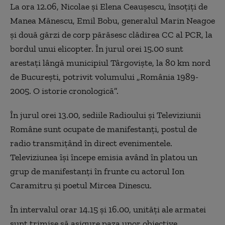
La ora 12.06, Nicolae şi Elena Ceauşescu, însoţiţi de
Manea Mănescu, Emil Bobu, generalul Marin Neagoe
şi două gărzi de corp părăsesc clădirea CC al PCR, la
bordul unui elicopter. În jurul orei 15.00 sunt
arestaţi lângă municipiul Târgovişte, la 80 km nord
de Bucureşti, potrivit volumului „România 1989-
2005. O istorie cronologică”.
În jurul orei 13.00, sediile Radioului şi Televiziunii
Române sunt ocupate de manifestanţi, postul de
radio transmiţând în direct evenimentele.
Televiziunea îşi începe emisia având în platou un
grup de manifestanţi în frunte cu actorul Ion
Caramitru şi poetul Mircea Dinescu.
În intervalul orar 14.15 şi 16.00, unităţi ale armatei
sunt trimise să asigure paza unor obiective